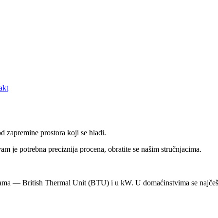
akt
d zapremine prostora koji se hladi.
m je potrebna preciznija procena, obratite se našim stručnjacima.
cama — British Thermal Unit (BTU) i u kW. U domaćinstvima se najčeš