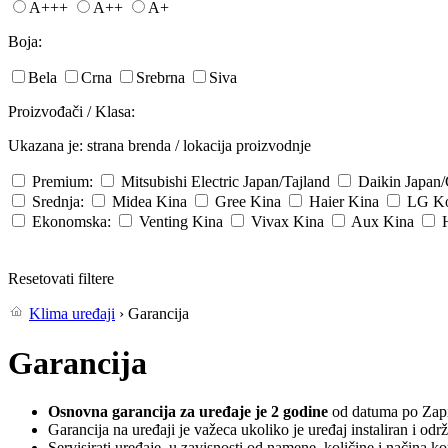
A+++
A++
A+
Boja:
Bela
Crna
Srebrna
Siva
Proizvođači / Klasa:
Ukazana je: strana brenda / lokacija proizvodnje
Premium:
Mitsubishi Electric
Japan/Tajland
Daikin
Japan
Srednja:
Midea
Kina
Gree
Kina
Haier
Kina
LG
Ko
Ekonomska:
Venting
Kina
Vivax
Kina
Aux
Kina
Resetovati filtere
Klima uređaji
› Garancija
Garancija
Osnovna garancija za uređaje je 2 godine
od datuma po Zapis
Garancija na uređaji je važeca ukoliko je uređaj instaliran i od
Servisirati uređaje, u zavisnosti od namene, količine i načina 