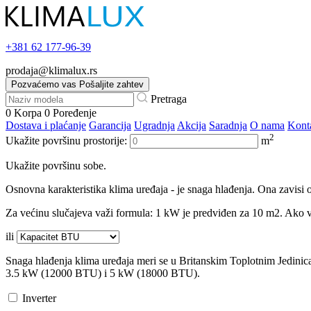
+381
62 177-96-39
prodaja@klimalux.rs
Pozvaćemo vas
Pošaljite zahtev
Pretraga
0
Korpa
0
Poređenje
Dostava i plaćanje
Garancija
Ugradnja
Akcija
Saradnja
O nama
Kont
2
Ukažite površinu prostorije:
m
Ukažite površinu sobe.
Osnovna karakteristika klima uređaja - je snaga hlađenja. Ona zavisi o
Za većinu slučajeva važi formula: 1 kW je predviđen za 10 m2. Ako va
ili
Snaga hlađenja klima uređaja meri se u Britanskim Toplotnim Jedini
3.5 kW (12000 BTU) i 5 kW (18000 BTU).
Inverter