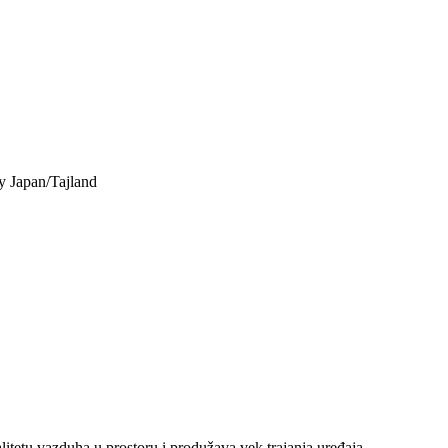
y
Japan/Tajland
litetu vazduha u prostoru i produžava vek trajanja uređaja.