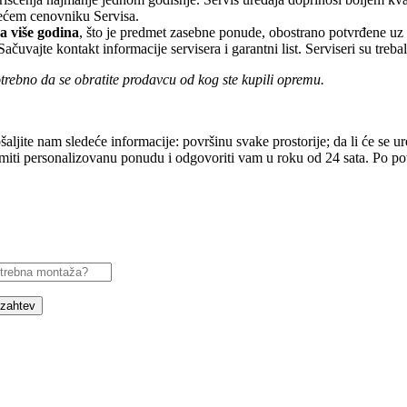
žećem cenovniku Servisa.
 više godina
, što je predmet zasebne ponude, obostrano potvrđene u
uvajte kontakt informacije servisera i garantni list. Serviseri su treb
otrebno da se obratite prodavcu od kog ste kupili opremu.
ljite nam sledeće informacije: površinu svake prostorije; da li će se uređ
ti personalizovanu ponudu i odgovoriti vam u roku od 24 sata. Po potre
 zahtev