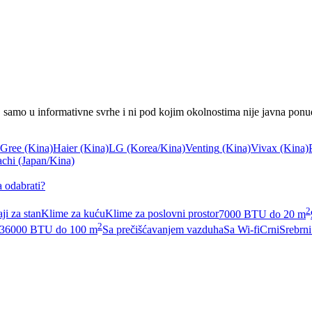
, samo u informativne svrhe i ni pod kojim okolnostima nije javna ponu
Gree
(Kina)
Haier
(Kina)
LG
(Korea/Kina)
Venting
(Kina)
Vivax
(Kina)
achi
(Japan/Kina)
a odabrati?
2
ji za stan
Klime za kuću
Klime za poslovni prostor
7000 BTU do 20 m
2
36000 BTU do 100 m
Sa prečišćavanjem vazduha
Sa Wi-fi
Crni
Srebrni