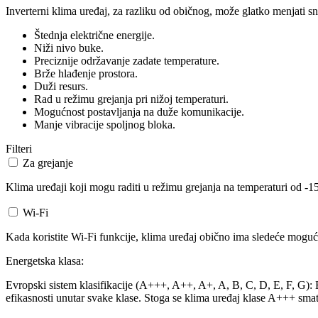
Inverterni klima uređaj, za razliku od običnog, može glatko menjati sn
Štednja električne energije.
Niži nivo buke.
Preciznije održavanje zadate temperature.
Brže hlađenje prostora.
Duži resurs.
Rad u režimu grejanja pri nižoj temperaturi.
Mogućnost postavljanja na duže komunikacije.
Manje vibracije spoljnog bloka.
Filteri
Za grejanje
Klima uređaji koji mogu raditi u režimu grejanja na temperaturi od -15
Wi-Fi
Kada koristite Wi-Fi funkcije, klima uređaj obično ima sledeće mogućn
Energetska klasa:
Evropski sistem klasifikacije (A+++, A++, A+, A, B, C, D, E, F, G): Ev
efikasnosti unutar svake klase. Stoga se klima uređaj klase A+++ smat