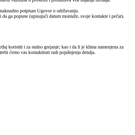
z naknadno potpisan Ugovor o održavanju.
ali da ga popune (upisujući datum montaže, svoje kontakte i pečat).
aj koristiti i za stalno grejanje; kao i da li je klima namenjena za
bi ćemo vas kontaktirati radi pojašnjenja detalja.