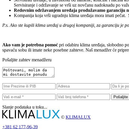
Servisiranje i održavanje se vrši uz novčanu nadoknadu po va
Redovnim održavanjem uređaja produžavamo garanciju na
Kompanija koja vrši ugradnju klima uređaja mora imati pečat. Sač
P.s. Ako ste kupili klima uređaj u drugoj kompaniji, za garanciju je p
Ako vam je potrebna pomoć
pri odabiru klima uređaja, slobodno poša
spavaću sobu ili imate neke posebne zahteve. Naš menadžer će pripremi
Pošaljite zahtev menadžeru
Pošaljite
Slanje podataka u toku...
©
KLIMALUX
+381
62 177-96-39