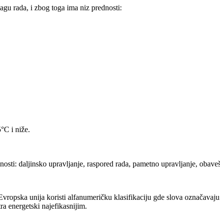
agu rada, i zbog toga ima niz prednosti:
°C i niže.
osti: daljinsko upravljanje, raspored rada, pametno upravljanje, obaveš
ropska unija koristi alfanumeričku klasifikaciju gde slova označavaju n
ra energetski najefikasnijim.