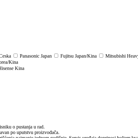
/Ceska
Panasonic
Japan
Fujitsu
Japan/Kina
Mitsubishi Heav
rea/Kina
Hisense
Kina
niku o pustanja u rad.
ržavan po uputstvu proizvođača.
korišćenja najmanje jednom godišnje. Servis uređaja doprinosi boljem kva