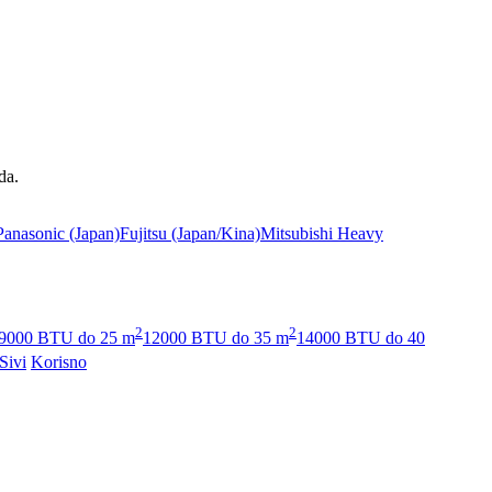
da.
Panasonic
(Japan)
Fujitsu
(Japan/Kina)
Mitsubishi Heavy
2
2
9000 BTU do 25 m
12000 BTU do 35 m
14000 BTU do 40
Sivi
Korisno