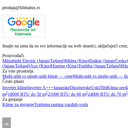
prodaja@klimalux.rs
Imajte na umu da su sve informacije na web stranici, uključujući cene
Proizvođači
Mitsubishi Electric
(Japan/Tajland)
Midea
(Kina)
Daikin
(Japan/Ceska)
(Japan/Tajland)
Aux
(Kina)
Hisense
(Kina)
Toshiba
(Japan/Tajland)
Hit
Za vise prostorija
Multi-split vs single-split klime — cene
Multi-split vs single-split — št
Često pitani
Inverter klime
Inverter A+++
Japanske
Dizajnerske
Uski
Tihi
Klima uređa
2
2
2
2
m
18000 BTU do 50 m
21000 BTU do 60 m
24000 BTU do 70 m
Za grejanje
Klime za grejanje
Toplotna pumpa vazduh-voda