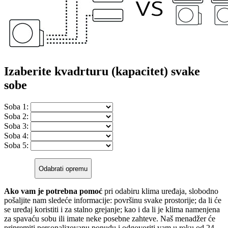
Izaberite kvadrturu (kapacitet) svake
sobe
Soba 1:
Soba 2:
Soba 3:
Soba 4:
Soba 5:
Odabrati opremu
Ako vam je potrebna pomoć
pri odabiru klima uređaja, slobodno
pošaljite nam sledeće informacije: površinu svake prostorije; da li će
se uređaj koristiti i za stalno grejanje; kao i da li je klima namenjena
za spavaću sobu ili imate neke posebne zahteve. Naš menadžer će
pripremiti personalizovanu ponudu i odgovoriti vam u roku od 24