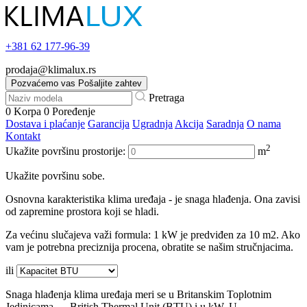
+381
62 177-96-39
prodaja@klimalux.rs
Pozvaćemo vas
Pošaljite zahtev
Pretraga
0
Korpa
0
Poređenje
Dostava i plaćanje
Garancija
Ugradnja
Akcija
Saradnja
O nama
Kontakt
2
Ukažite površinu prostorije:
m
Ukažite površinu sobe.
Osnovna karakteristika klima uređaja - je snaga hlađenja. Ona zavisi
od zapremine prostora koji se hladi.
Za većinu slučajeva važi formula: 1 kW je predviđen za 10 m2. Ako
vam je potrebna preciznija procena, obratite se našim stručnjacima.
ili
Snaga hlađenja klima uređaja meri se u Britanskim Toplotnim
Jedinicama — British Thermal Unit (BTU) i u kW. U