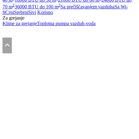
2
2
70 m
36000 BTU do 100 m
Sa prečišćavanjem vazduha
Sa Wi-
fi
Crni
Srebrni
Sivi
Korisno
Za grejanje
Klime za grejanje
Toplotna pumpa vazduh-voda