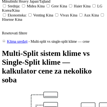
Mitsubishi Heavy
Japan/Tajland
Srednja:
Midea
Kina
Gree
Kina
Haier
Kina
LG
Korea/Kina
Ekonomska:
Venting
Kina
Vivax
Kina
Aux
Kina
Hisense
Kina
Resetovati filtere
Klima uređaji
› Multi-split vs single-split klime — cene
Multi-Split sistem klime vs
Single-Split klime —
kalkulator cene za nekoliko
soba