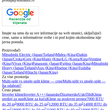
prodaja@klimalux.rs
Imajte na umu da su sve informacije na web stranici, uključujući
cene, samo u informativne svrhe i ni pod kojim okolnostima nije
javna ponuda.
Proizvođači
Mitsubishi Electric
(Japan/Tajland)
Midea
(Kina)
Daikin
(Japan/Ceska)
Gree
(Kina)
Haier
(Kina)
LG
(Korea/Kina)
Venting
(Kina)
Vivax
(Kina)
Panasonic
(Japan)
Fujitsu
(Japan/Kina)
Mitsubishi
Heavy
(Japan/Tajland)
Aux
(Kina)
Hisense
(Kina)
Toshiba
(Japan/Tajland)
Hitachi
(Japan/Kina)
Za vise prostorija
Multi-split vs single-split klime — cene
Multi-split vs single-split —
šta odabrati?
Često pitani
Inverter klime
Inverter A+++
Japanske
Dizajnerske
Uski
Tihi
Klima
uređaji za stan
Klime za kuću
Klime za poslovni prostor
7000 BTU
2
2
2
do 20 m
9000 BTU do 25 m
12000 BTU do 35 m
14000 BTU do
2
2
2
40 m
18000 BTU do 50 m
21000 BTU do 60 m
24000 BTU do