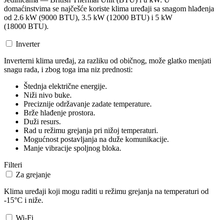
domaćinstvima se najčešće koriste klima uređaji sa snagom hlađenja
od 2.6 kW (9000 BTU), 3.5 kW (12000 BTU) i 5 kW
(18000 BTU).
Inverter
Inverterni klima uređaj, za razliku od običnog, može glatko menjati
snagu rada, i zbog toga ima niz prednosti:
Štednja električne energije.
Niži nivo buke.
Preciznije održavanje zadate temperature.
Brže hlađenje prostora.
Duži resurs.
Rad u režimu grejanja pri nižoj temperaturi.
Mogućnost postavljanja na duže komunikacije.
Manje vibracije spoljnog bloka.
Filteri
Za grejanje
Klima uređaji koji mogu raditi u režimu grejanja na temperaturi od
-15°C i niže.
Wi-Fi