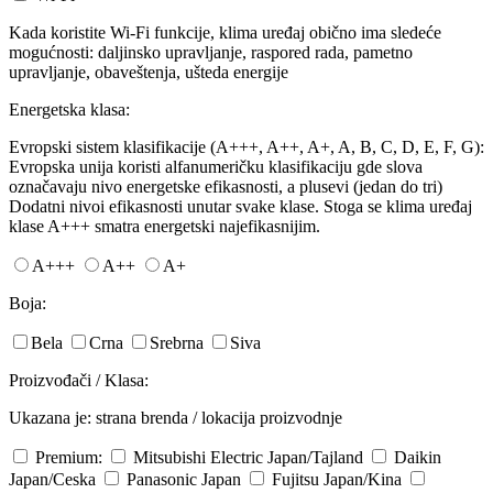
Kada koristite Wi-Fi funkcije, klima uređaj obično ima sledeće
mogućnosti: daljinsko upravljanje, raspored rada, pametno
upravljanje, obaveštenja, ušteda energije
Energetska klasa:
Evropski sistem klasifikacije (A+++, A++, A+, A, B, C, D, E, F, G):
Evropska unija koristi alfanumeričku klasifikaciju gde slova
označavaju nivo energetske efikasnosti, a plusevi (jedan do tri)
Dodatni nivoi efikasnosti unutar svake klase. Stoga se klima uređaj
klase A+++ smatra energetski najefikasnijim.
A+++
A++
A+
Boja:
Bela
Crna
Srebrna
Siva
Proizvođači / Klasa:
Ukazana je: strana brenda / lokacija proizvodnje
Premium:
Mitsubishi Electric
Japan/Tajland
Daikin
Japan/Ceska
Panasonic
Japan
Fujitsu
Japan/Kina