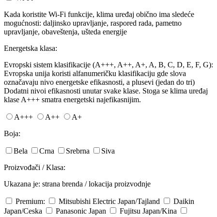
Kada koristite Wi-Fi funkcije, klima uređaj obično ima sledeće
mogućnosti: daljinsko upravljanje, raspored rada, pametno
upravljanje, obaveštenja, ušteda energije
Energetska klasa:
Evropski sistem klasifikacije (A+++, A++, A+, A, B, C, D, E, F, G):
Evropska unija koristi alfanumeričku klasifikaciju gde slova
označavaju nivo energetske efikasnosti, a plusevi (jedan do tri)
Dodatni nivoi efikasnosti unutar svake klase. Stoga se klima uređaj
klase A+++ smatra energetski najefikasnijim.
A+++
A++
A+
Boja:
Bela
Crna
Srebrna
Siva
Proizvođači / Klasa:
Ukazana je: strana brenda / lokacija proizvodnje
Premium:
Mitsubishi Electric
Japan/Tajland
Daikin
Japan/Ceska
Panasonic
Japan
Fujitsu
Japan/Kina