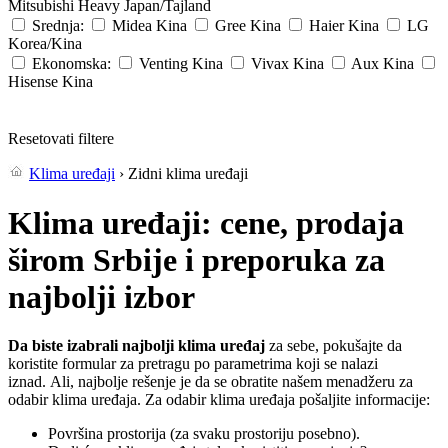
Mitsubishi Heavy
Japan/Tajland
Srednja:
Midea
Kina
Gree
Kina
Haier
Kina
LG
Korea/Kina
Ekonomska:
Venting
Kina
Vivax
Kina
Aux
Kina
Hisense
Kina
Resetovati filtere
Klima uređaji
› Zidni klima uređaji
Klima uređaji: cene, prodaja
širom Srbije i preporuka za
najbolji izbor
Da biste izabrali najbolji klima uređaj
za sebe, pokušajte da
koristite formular za pretragu po parametrima koji se nalazi
iznad. Ali, najbolje rešenje je da se obratite našem menadžeru za
odabir klima uređaja. Za odabir klima uređaja pošaljite informacije:
Površina prostorija (za svaku prostoriju posebno).