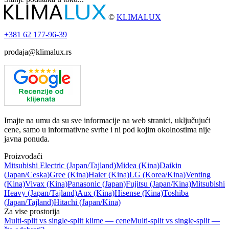
©
KLIMALUX
+381
62 177-96-39
prodaja@klimalux.rs
Imajte na umu da su sve informacije na web stranici, uključujući
cene, samo u informativne svrhe i ni pod kojim okolnostima nije
javna ponuda.
Proizvođači
Mitsubishi Electric
(Japan/Tajland)
Midea
(Kina)
Daikin
(Japan/Ceska)
Gree
(Kina)
Haier
(Kina)
LG
(Korea/Kina)
Venting
(Kina)
Vivax
(Kina)
Panasonic
(Japan)
Fujitsu
(Japan/Kina)
Mitsubishi
Heavy
(Japan/Tajland)
Aux
(Kina)
Hisense
(Kina)
Toshiba
(Japan/Tajland)
Hitachi
(Japan/Kina)
Za vise prostorija
Multi-split vs single-split klime — cene
Multi-split vs single-split —