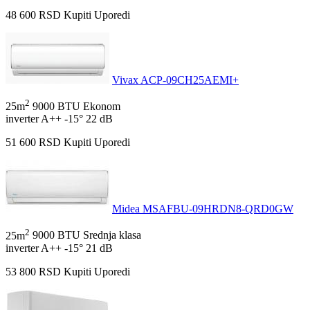
48 600
RSD
Kupiti
Uporedi
Vivax ACP-09CH25AEMI+
2
25m
9000 BTU
Ekonom
inverter
A++
-15°
22 dB
51 600
RSD
Kupiti
Uporedi
Midea MSAFBU-09HRDN8-QRD0GW
2
25m
9000 BTU
Srednja klasa
inverter
A++
-15°
21 dB
53 800
RSD
Kupiti
Uporedi