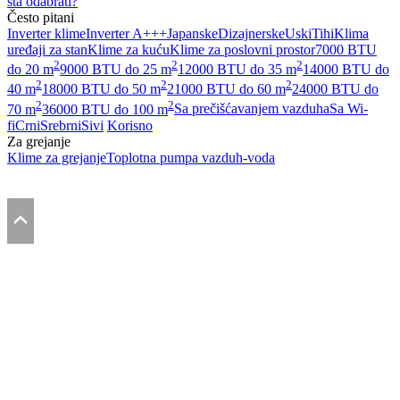
šta odabrati?
Često pitani
Inverter klime
Inverter A+++
Japanske
Dizajnerske
Uski
Tihi
Klima
uređaji za stan
Klime za kuću
Klime za poslovni prostor
7000 BTU
2
2
2
do 20 m
9000 BTU do 25 m
12000 BTU do 35 m
14000 BTU do
2
2
2
40 m
18000 BTU do 50 m
21000 BTU do 60 m
24000 BTU do
2
2
70 m
36000 BTU do 100 m
Sa prečišćavanjem vazduha
Sa Wi-
fi
Crni
Srebrni
Sivi
Korisno
Za grejanje
Klime za grejanje
Toplotna pumpa vazduh-voda