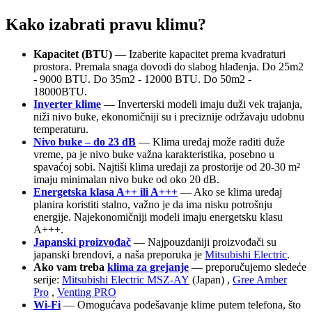
Kako izabrati pravu klimu?
Kapacitet (BTU)
— Izaberite kapacitet prema kvadraturi
prostora. Premala snaga dovodi do slabog hlađenja. Do 25m2
- 9000 BTU. Do 35m2 - 12000 BTU. Do 50m2 -
18000BTU.
Inverter klime
— Inverterski modeli imaju duži vek trajanja,
niži nivo buke, ekonomičniji su i preciznije održavaju udobnu
temperaturu.
Nivo buke – do 23 dB
— Klima uređaj može raditi duže
vreme, pa je nivo buke važna karakteristika, posebno u
spavaćoj sobi. Najtiši klima uređaji za prostorije od 20-30 m²
imaju minimalan nivo buke od oko 20 dB.
Energetska klasa A++ ili A+++
— Ako se klima uređaj
planira koristiti stalno, važno je da ima nisku potrošnju
energije. Najekonomičniji modeli imaju energetsku klasu
A+++.
Japanski proizvođač
— Najpouzdaniji proizvođači su
japanski brendovi, a naša preporuka je
Mitsubishi Electric
.
Ako vam treba
klima za grejanje
— preporučujemo sledeće
serije:
Mitsubishi Electric MSZ-AY
(Japan) ,
Gree Amber
Pro
,
Venting PRO
Wi-Fi
— Omogućava podešavanje klime putem telefona, što