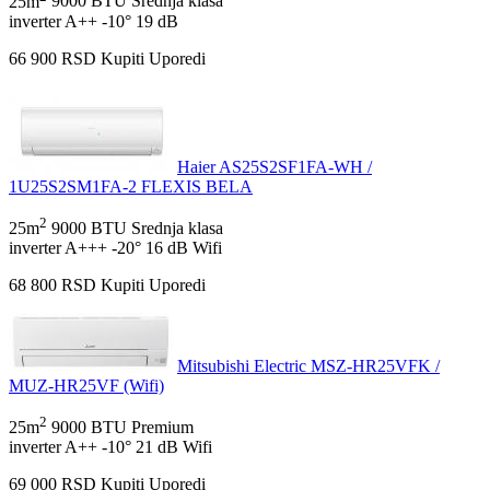
25m
9000 BTU
Srednja klasa
inverter
A++
-10°
19 dB
66 900
RSD
Kupiti
Uporedi
Haier AS25S2SF1FA-WH /
1U25S2SM1FA-2 FLEXIS BELA
2
25m
9000 BTU
Srednja klasa
inverter
A+++
-20°
16 dB
Wifi
68 800
RSD
Kupiti
Uporedi
Mitsubishi Electric MSZ-HR25VFK /
MUZ-HR25VF (Wifi)
2
25m
9000 BTU
Premium
inverter
A++
-10°
21 dB
Wifi
69 000
RSD
Kupiti
Uporedi