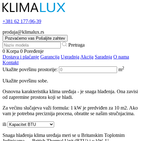
+381
62 177-96-39
prodaja@klimalux.rs
Pozvaćemo vas
Pošaljite zahtev
Pretraga
0
Korpa
0
Poređenje
Dostava i plaćanje
Garancija
Ugradnja
Akcija
Saradnja
O nama
Kontakt
2
Ukažite površinu prostorije:
m
Ukažite površinu sobe.
Osnovna karakteristika klima uređaja - je snaga hlađenja. Ona zavisi
od zapremine prostora koji se hladi.
Za većinu slučajeva važi formula: 1 kW je predviđen za 10 m2. Ako
vam je potrebna preciznija procena, obratite se našim stručnjacima.
ili
Snaga hlađenja klima uređaja meri se u Britanskim Toplotnim
Jedinicama — British Thermal Unit (BTU) i u kW. U