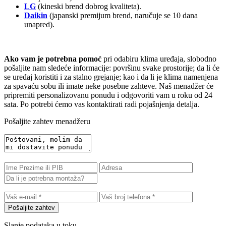
LG
(kineski brend dobrog kvaliteta).
Daikin
(japanski premijum brend, naručuje se 10 dana
unapred).
Ako vam je potrebna pomoć
pri odabiru klima uređaja, slobodno
pošaljite nam sledeće informacije: površinu svake prostorije; da li će
se uređaj koristiti i za stalno grejanje; kao i da li je klima namenjena
za spavaću sobu ili imate neke posebne zahteve. Naš menadžer će
pripremiti personalizovanu ponudu i odgovoriti vam u roku od 24
sata. Po potrebi ćemo vas kontaktirati radi pojašnjenja detalja.
Pošaljite zahtev menadžeru
Pošaljite zahtev
Slanje podataka u toku...