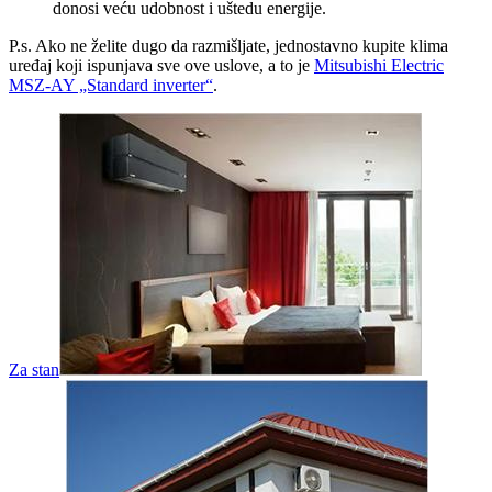
donosi veću udobnost i uštedu energije.
P.s. Ako ne želite dugo da razmišljate, jednostavno kupite klima
uređaj koji ispunjava sve ove uslove, a to je
Mitsubishi Electric
MSZ-AY „Standard inverter“
.
Za stan