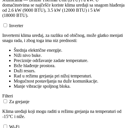
domaćinstvima se najčešće koriste klima uređaji sa snagom hlađenja
od 2.6 kW (9000 BTU), 3.5 kW (12000 BTU) i 5 kW
(18000 BTU).
Inverter
Inverterni klima uređaj, za razliku od običnog, može glatko menjati
snagu rada, i zbog toga ima niz prednosti:
Štednja električne energije.
Niži nivo buke.
Preciznije održavanje zadate temperature.
Brže hlađenje prostora.
Duži resurs.
Rad u režimu grejanja pri nižoj temperaturi.
Mogućnost postavljanja na duže komunikacije.
Manje vibracije spoljnog bloka.
Filteri
Za grejanje
Klima uređaji koji mogu raditi u režimu grejanja na temperaturi od
-15°C i niže.
Wi-Fi