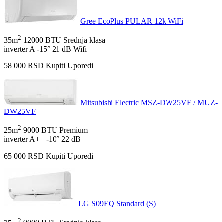
Gree EcoPlus PULAR 12k WiFi
2
35m
12000 BTU
Srednja klasa
inverter
A
-15°
21 dB
Wifi
58 000
RSD
Kupiti
Uporedi
Mitsubishi Electric MSZ-DW25VF / MUZ-
DW25VF
2
25m
9000 BTU
Premium
inverter
A++
-10°
22 dB
65 000
RSD
Kupiti
Uporedi
LG S09EQ Standard (S)
2