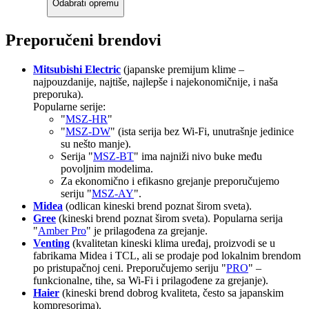
Odabrati opremu
Preporučeni brendovi
Mitsubishi Electric
(japanske premijum klime –
najpouzdanije, najtiše, najlepše i najekonomičnije, i naša
preporuka).
Popularne serije:
"
MSZ-HR
"
"
MSZ-DW
" (ista serija bez Wi-Fi, unutrašnje jedinice
su nešto manje).
Serija "
MSZ-BT
" ima najniži nivo buke među
povoljnim modelima.
Za ekonomično i efikasno grejanje preporučujemo
seriju "
MSZ-AY
".
Midea
(odlican kineski brend poznat širom sveta).
Gree
(kineski brend poznat širom sveta). Popularna serija
"
Amber Pro
" je prilagođena za grejanje.
Venting
(kvalitetan kineski klima uređaj, proizvodi se u
fabrikama Midea i TCL, ali se prodaje pod lokalnim brendom
po pristupačnoj ceni. Preporučujemo seriju "
PRO
" –
funkcionalne, tihe, sa Wi-Fi i prilagođene za grejanje).
Haier
(kineski brend dobrog kvaliteta, često sa japanskim
kompresorima).