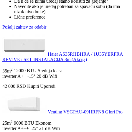
Da li će se klima uređaj stalno koristiti za grejanje?
Navedite ako je uređaj potreban za spavaću sobu (da ima
nizak nivo buke).
Lične preference.
Pošalji zahtev za odabir
Haier AS35RHBHRA / 1U35YERFRA
REVIVE i SET INSTALACIJA 3m (Akcija)
2
35m
12000 BTU
Srednja klasa
inverter
A++
-15°
20 dB
Wifi
42 000
RSD
Kupiti
Uporedi
Venting VSGPAU-09HRFN8 Glori Pro
2
25m
9000 BTU
Ekonom
inverter
A+++
-25°
21 dB
Wifi