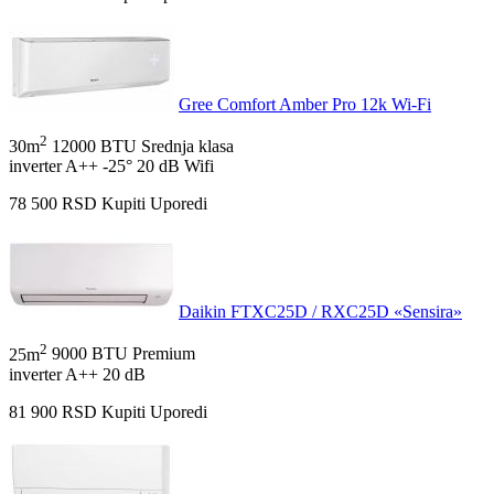
Gree Comfort Amber Pro 12k Wi-Fi
2
30m
12000 BTU
Srednja klasa
inverter
A++
-25°
20 dB
Wifi
78 500
RSD
Kupiti
Uporedi
Daikin FTXC25D / RXC25D «Sensira»
2
25m
9000 BTU
Premium
inverter
A++
20 dB
81 900
RSD
Kupiti
Uporedi