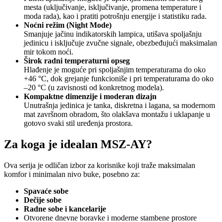
mesta (uključivanje, isključivanje, promena temperature i
moda rada), kao i pratiti potrošnju energije i statistiku rada.
Noćni režim (Night Mode)
Smanjuje jačinu indikatorskih lampica, utišava spoljašnju
jedinicu i isključuje zvučne signale, obezbeđujući maksimalan
mir tokom noći.
Širok radni temperaturni opseg
Hlađenje je moguće pri spoljašnjim temperaturama do oko
+46 °C, dok grejanje funkcioniše i pri temperaturama do oko
–20 °C (u zavisnosti od konkretnog modela).
Kompaktne dimenzije i moderan dizajn
Unutrašnja jedinica je tanka, diskretna i lagana, sa modernom
mat završnom obradom, što olakšava montažu i uklapanje u
gotovo svaki stil uređenja prostora.
Za koga je idealan MSZ-AY?
Ova serija je odličan izbor za korisnike koji traže maksimalan
komfor i minimalan nivo buke, posebno za:
Spavaće sobe
Dečije sobe
Radne sobe i kancelarije
Otvorene dnevne boravke i moderne stambene prostore