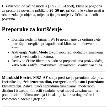
U zavisnosti od jačine modela (AY25/35/42/50), klima je pogodna
za prostorije površine približno
20–50 m²
, pri čemu je važno uzeti u
obzir izolaciju objekta, orijentaciju prostorije i veličinu staklenih
površina.
Preporuke za korišćenje
Koristite nedeljni tajmer i Wi-Fi upravljanje da optimizujete
potrošnju energije i prilagodite rad klime svom dnevnom
ritmu.
Aktivirajte
Night Mode
tokom noći radi dodatnog smanjenja
buke i svetlosnih indikatora.
Redovno čistite filtere u skladu sa preporukama proizvođača,
kako biste zadržali maksimalnu efikasnost i kvalitet vazduha.
Mitsubishi Electric MSZ-AY
serija predstavlja premium rešenje za
korisnike koji žele
izuzetno tihu, energetsku efikasnu i pouzdanu
klimatizaciju. Zahvaljujući naprednim funkcijama, modernom
dizajnu i izuzetnoj filtraciji vazduha, ovaj model zauzima sam vrh
ponude zidnih klima-uređaja i idealan je izbor za dugoročno i
komforno hlađenje i grejanje.