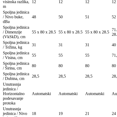
visinska razlika,
12
12
12
12
m
Spoljna jedinica
/ Nivo buke,
48
50
51
52
dBa
Spoljna jedinica
71.
/ Dimenzije
55 x 80 x 28.5
55 x 80 x 28.5
55 x 80 x 28.5
28
(VkSkD), сm
Spoljna jedinica
31
31
31
40
/ Težina, kg
Spoljna jedinica
55
55
55
71
/ Visina, сm
Spoljna jedinica
80
80
80
80
/ Širina, сm
Spoljna jedinica
28,5
28,5
28,5
28
/ Dubina, сm
Unutrasnja
jedinica /
Horizontalno
Automatski
Automatski
Automatski
Au
podesavanje
protoka
Unutrasnja
jedinica / Nivo
18
19
21
24