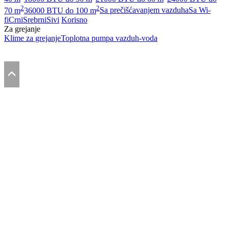
2
2
70 m
36000 BTU do 100 m
Sa prečišćavanjem vazduha
Sa Wi-
fi
Crni
Srebrni
Sivi
Korisno
Za grejanje
Klime za grejanje
Toplotna pumpa vazduh-voda