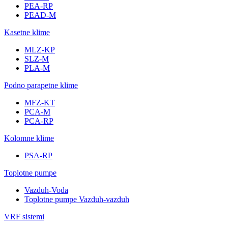
PEA-RP
PEAD-M
Kasetne klime
MLZ-KP
SLZ-M
PLA-M
Podno parapetne klime
MFZ-KT
PCA-M
PCA-RP
Kolomne klime
PSA-RP
Toplotne pumpe
Vazduh-Voda
Toplotne pumpe Vazduh-vazduh
VRF sistemi