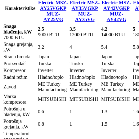
Electric MSZ-
Electric MSZ-
Electric MSZ-
El
Karakteristike
AY25VGKP
AY35VGKP
AY42VGKP
A
MUZ-
MUZ-
MUZ-
AY25VG
AY35VG
AY42VG
Snaga
2.5
3.5
4.2
5
hlađenja, kW
9000 BTU
12000 BTU
14000 BTU
18
7000 BTU
Snaga grejanja,
3.2
4
5.4
5.8
kW
Strana brenda
Japan
Japan
Japan
Ja
Proizvođač
Turska
Turska
Turska
Ta
Kompresor
Inverter
Inverter
Inverter
Inv
Radni režim
Hladno/toplo
Hladno/toplo
Hladno/toplo
Hl
ME Turkey
ME Turkey
ME Turkey
ME
Zavod
Manufacturing
Manufacturing
Manufacturing
Ma
Marka
MITSUBISHI
MITSUBISHI
MITSUBISHI
MI
kompresora
Potrošnja u
0.6
1
1.3
1.6
hlađenju, kW
Potrošnja
0.8
1
1.5
1.6
grejanja, kW
Temperaturni