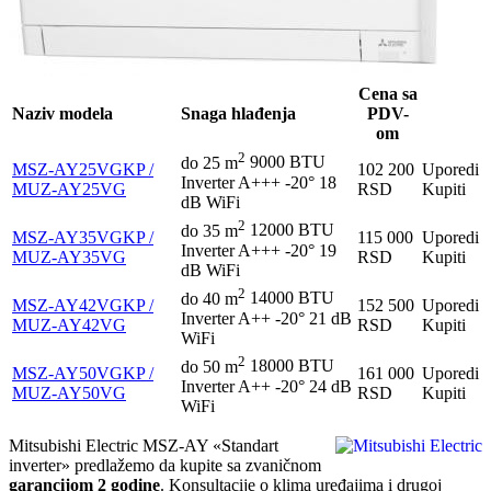
Cena sa
Naziv modela
Snaga hlađenja
PDV-
om
2
do 25 m
9000 BTU
MSZ-AY25VGKP /
102 200
Uporedi
Inverter
A+++
-20°
18
MUZ-AY25VG
RSD
Kupiti
dB
WiFi
2
do 35 m
12000 BTU
MSZ-AY35VGKP /
115 000
Uporedi
Inverter
A+++
-20°
19
MUZ-AY35VG
RSD
Kupiti
dB
WiFi
2
do 40 m
14000 BTU
MSZ-AY42VGKP /
152 500
Uporedi
Inverter
A++
-20°
21 dB
MUZ-AY42VG
RSD
Kupiti
WiFi
2
do 50 m
18000 BTU
MSZ-AY50VGKP /
161 000
Uporedi
Inverter
A++
-20°
24 dB
MUZ-AY50VG
RSD
Kupiti
WiFi
Mitsubishi Electric MSZ-AY «Standart
inverter» predlažemo da kupite sa zvaničnom
garancijom 2 godine
. Konsultacije o klima uređajima i drugoj