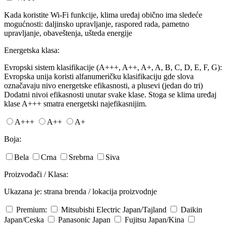
Kada koristite Wi-Fi funkcije, klima uređaj obično ima sledeće
mogućnosti: daljinsko upravljanje, raspored rada, pametno
upravljanje, obaveštenja, ušteda energije
Energetska klasa:
Evropski sistem klasifikacije (A+++, A++, A+, A, B, C, D, E, F, G):
Evropska unija koristi alfanumeričku klasifikaciju gde slova
označavaju nivo energetske efikasnosti, a plusevi (jedan do tri)
Dodatni nivoi efikasnosti unutar svake klase. Stoga se klima uređaj
klase A+++ smatra energetski najefikasnijim.
A+++
A++
A+
Boja:
Bela
Crna
Srebrna
Siva
Proizvođači / Klasa:
Ukazana je: strana brenda / lokacija proizvodnje
Premium:
Mitsubishi Electric
Japan/Tajland
Daikin
Japan/Ceska
Panasonic
Japan
Fujitsu
Japan/Kina