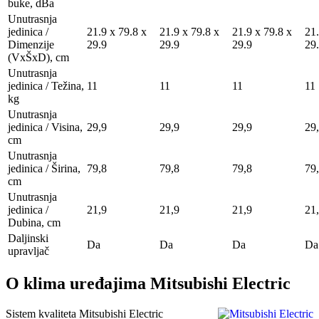
buke, dBa
Unutrasnja
jedinica /
21.9 x 79.8 x
21.9 x 79.8 x
21.9 x 79.8 x
21.
Dimenzije
29.9
29.9
29.9
29
(VxŠxD), сm
Unutrasnja
jedinica / Težina,
11
11
11
11
kg
Unutrasnja
jedinica / Visina,
29,9
29,9
29,9
29
сm
Unutrasnja
jedinica / Širina,
79,8
79,8
79,8
79
сm
Unutrasnja
jedinica /
21,9
21,9
21,9
21
Dubina, сm
Daljinski
Da
Da
Da
Da
upravljač
O klima uređajima Mitsubishi Electric
Sistem kvaliteta Mitsubishi Electric