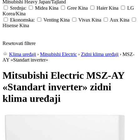
Mitsubishi Heavy
Japan/Tajland
Srednja:
Midea
Kina
Gree
Kina
Haier
Kina
LG
Korea/Kina
Ekonomska:
Venting
Kina
Vivax
Kina
Aux
Kina
Hisense
Kina
Resetovati filtere
Klima uređaji
›
Mitsubishi Electric
›
Zidni klima uređaji
› MSZ-
AY «Standart inverter»
Mitsubishi Electric MSZ-AY
«Standart inverter» zidni
klima uređaji