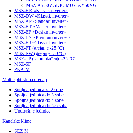
MSZ-AY50VGKP / MUZ-AY50VG
MSZ-HR «Klassik inverter»
MSZ-DW «Klassik inverter»
MSZ-AP «Standart inverter»
MSZ-BT «Master inverter»
MSZ-EF «Design inverter»
MSZ-LN «Premium inverter»
MSZ-HJ «Classic Inverter»
MSZ-FT (grejanje -25 °C)
MSZ-RW (grejanje -30 °C)
MSY-TP (samo hlađenje -25 °C)
MSZ-SF
PKA-M
Multi split klima uređaji
Spoljna jedinica za 2 sobe
Spoljna jedinica do 3 sobe
Spoljna jedinica do 4 sobe
Spoljna jedinica do 5-6 soba
Unutrašnje jedinice
Kanalske klime
SEZ-M