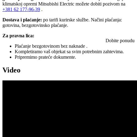
klimatskoj opremi Mitsubishi Electric možete dobiti pozivom na
+381
62 177-96-39
.
Dostava i plaćanje:
po tarifi kurirske službe. Načini plaćanja:
gotovina, bezgotovinsko plaćanje.
Za pravna lica:
Dobite ponudu
Plaćanje bezgotovinom bez naknade .
Kompletiramo vaš objekat sa svim potrebnim zahtevima.
Pripremimo prateće dokumente.
Video