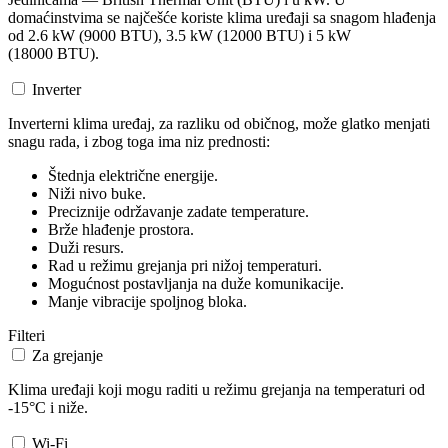
domaćinstvima se najčešće koriste klima uređaji sa snagom hlađenja
od 2.6 kW (9000 BTU), 3.5 kW (12000 BTU) i 5 kW
(18000 BTU).
Inverter
Inverterni klima uređaj, za razliku od običnog, može glatko menjati
snagu rada, i zbog toga ima niz prednosti:
Štednja električne energije.
Niži nivo buke.
Preciznije održavanje zadate temperature.
Brže hlađenje prostora.
Duži resurs.
Rad u režimu grejanja pri nižoj temperaturi.
Mogućnost postavljanja na duže komunikacije.
Manje vibracije spoljnog bloka.
Filteri
Za grejanje
Klima uređaji koji mogu raditi u režimu grejanja na temperaturi od
-15°C i niže.
Wi-Fi