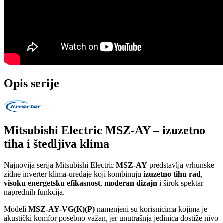
Opis serije
Mitsubishi Electric MSZ-AY – izuzetno
tiha i štedljiva klima
Najnovija serija Mitsubishi Electric
MSZ-AY
predstavlja vrhunske
zidne inverter klima-uređaje koji kombinuju
izuzetno tihu rad
,
visoku energetsku efikasnost
,
moderan dizajn
i širok spektar
naprednih funkcija.
Modeli
MSZ-AY-VG(K)(P)
namenjeni su korisnicima kojima je
akustički komfor posebno važan, jer unutrašnja jedinica dostiže nivo