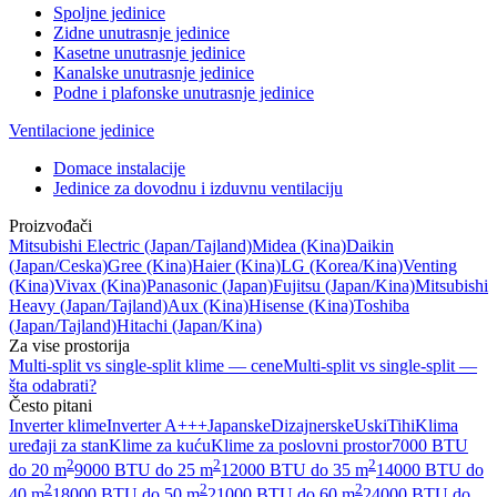
Spoljne jedinice
Zidne unutrasnje jedinice
Kasetne unutrasnje jedinice
Kanalske unutrasnje jedinice
Podne i plafonske unutrasnje jedinice
Ventilacione jedinice
Domace instalacije
Jedinice za dovodnu i izduvnu ventilaciju
Proizvođači
Mitsubishi Electric
(Japan/Tajland)
Midea
(Kina)
Daikin
(Japan/Ceska)
Gree
(Kina)
Haier
(Kina)
LG
(Korea/Kina)
Venting
(Kina)
Vivax
(Kina)
Panasonic
(Japan)
Fujitsu
(Japan/Kina)
Mitsubishi
Heavy
(Japan/Tajland)
Aux
(Kina)
Hisense
(Kina)
Toshiba
(Japan/Tajland)
Hitachi
(Japan/Kina)
Za vise prostorija
Multi-split vs single-split klime — cene
Multi-split vs single-split —
šta odabrati?
Često pitani
Inverter klime
Inverter A+++
Japanske
Dizajnerske
Uski
Tihi
Klima
uređaji za stan
Klime za kuću
Klime za poslovni prostor
7000 BTU
2
2
2
do 20 m
9000 BTU do 25 m
12000 BTU do 35 m
14000 BTU do
2
2
2
40 m
18000 BTU do 50 m
21000 BTU do 60 m
24000 BTU do