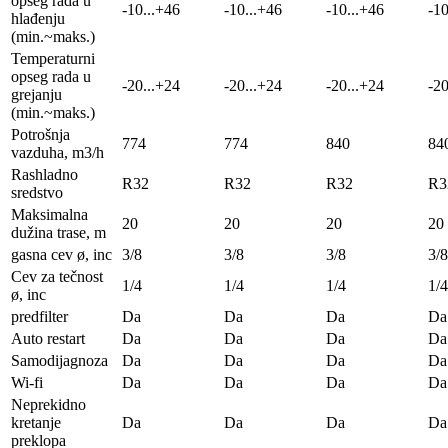
opseg rada u
-10...+46
-10...+46
-10...+46
-10
hlađenju
(min.~maks.)
Temperaturni
opseg rada u
-20...+24
-20...+24
-20...+24
-20
grejanju
(min.~maks.)
Potrošnja
774
774
840
84
vazduha, m3/h
Rashladno
R32
R32
R32
R3
sredstvo
Maksimalna
20
20
20
20
dužina trase, m
gasna cev ø, inc
3/8
3/8
3/8
3/8
Cev za tečnost
1/4
1/4
1/4
1/4
ø, inc
predfilter
Da
Da
Da
Da
Auto restart
Da
Da
Da
Da
Samodijagnoza
Da
Da
Da
Da
Wi-fi
Da
Da
Da
Da
Neprekidno
kretanje
Da
Da
Da
Da
preklopa