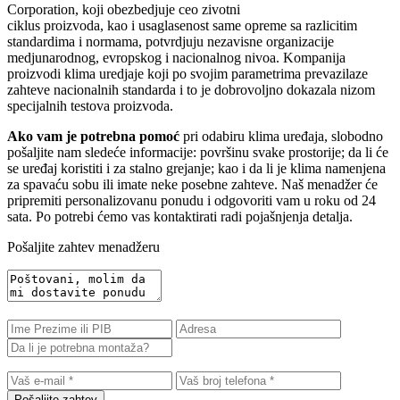
Corporation, koji obezbedjuje ceo zivotni
ciklus proizvoda, kao i usaglasenost same opreme sa razlicitim
standardima i normama, potvrdjuju nezavisne organizacije
medjunarodnog, evropskog i nacionalnog nivoa. Kompanija
proizvodi klima uredjaje koji po svojim parametrima prevazilaze
zahteve nacionalnih standarda i to je dobrovoljno dokazala nizom
specijalnih testova proizvoda.
Ako vam je potrebna pomoć
pri odabiru klima uređaja, slobodno
pošaljite nam sledeće informacije: površinu svake prostorije; da li će
se uređaj koristiti i za stalno grejanje; kao i da li je klima namenjena
za spavaću sobu ili imate neke posebne zahteve. Naš menadžer će
pripremiti personalizovanu ponudu i odgovoriti vam u roku od 24
sata. Po potrebi ćemo vas kontaktirati radi pojašnjenja detalja.
Pošaljite zahtev menadžeru
Pošaljite zahtev