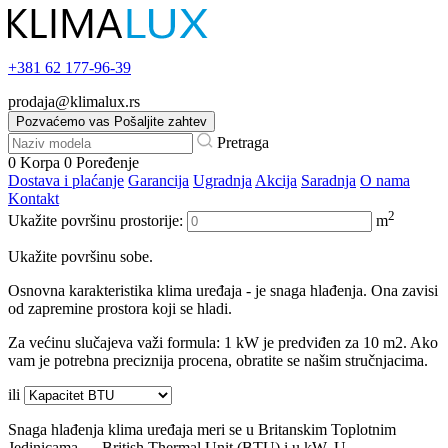
+381
62 177-96-39
prodaja@klimalux.rs
Pozvaćemo vas
Pošaljite zahtev
Pretraga
0
Korpa
0
Poređenje
Dostava i plaćanje
Garancija
Ugradnja
Akcija
Saradnja
O nama
Kontakt
2
Ukažite površinu prostorije:
m
Ukažite površinu sobe.
Osnovna karakteristika klima uređaja - je snaga hlađenja. Ona zavisi
od zapremine prostora koji se hladi.
Za većinu slučajeva važi formula: 1 kW je predviđen za 10 m2. Ako
vam je potrebna preciznija procena, obratite se našim stručnjacima.
ili
Snaga hlađenja klima uređaja meri se u Britanskim Toplotnim
Jedinicama — British Thermal Unit (BTU) i u kW. U