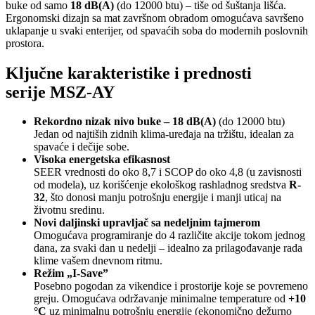
buke od samo
18 dB(A)
(do 12000 btu) – tiše od šuštanja lišća.
Ergonomski dizajn sa mat završnom obradom omogućava savršeno
uklapanje u svaki enterijer, od spavaćih soba do modernih poslovnih
prostora.
Ključne karakteristike i prednosti
serije MSZ-AY
Rekordno nizak nivo buke – 18 dB(A)
(do 12000 btu)
Jedan od najtiših zidnih klima-uređaja na tržištu, idealan za
spavaće i dečije sobe.
Visoka energetska efikasnost
SEER vrednosti do oko 8,7 i SCOP do oko 4,8 (u zavisnosti
od modela), uz korišćenje ekološkog rashladnog sredstva
R-
32
, što donosi manju potrošnju energije i manji uticaj na
životnu sredinu.
Novi daljinski upravljač sa nedeljnim tajmerom
Omogućava programiranje do 4 različite akcije tokom jednog
dana, za svaki dan u nedelji – idealno za prilagođavanje rada
klime vašem dnevnom ritmu.
Režim „I-Save”
Posebno pogodan za vikendice i prostorije koje se povremeno
greju. Omogućava održavanje minimalne temperature od
+10
°C
uz minimalnu potrošnju energije (ekonomično dežurno