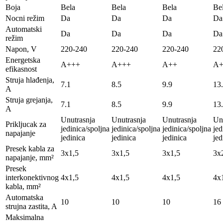
Boja
Bela
Bela
Bela
Be
Nocni režim
Da
Da
Da
Da
Automatski
Da
Da
Da
Da
režim
Napon, V
220-240
220-240
220-240
22
Energetska
A+++
A+++
A++
A+
efikasnost
Struja hlađenja,
7.1
8.5
9.9
13
A
Struja grejanja,
7.1
8.5
9.9
13
A
Unutrasnja
Unutrasnja
Unutrasnja
Un
Prikljucak za
jedinica/spoljna
jedinica/spoljna
jedinica/spoljna
jed
napajanje
jedinica
jedinica
jedinica
jed
Presek kabla za
3х1,5
3х1,5
3х1,5
3х
napajanje, mm²
Presek
interkonektivnog
4х1,5
4х1,5
4х1,5
4х
kabla, mm²
Automatska
10
10
10
16
strujna zastita, A
Maksimalna