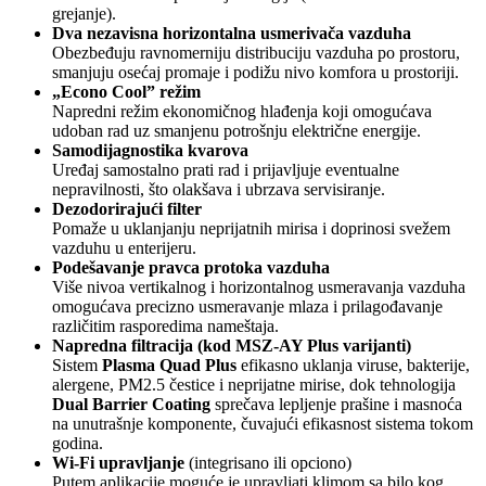
grejanje).
Dva nezavisna horizontalna usmerivača vazduha
Obezbeđuju ravnomerniju distribuciju vazduha po prostoru,
smanjuju osećaj promaje i podižu nivo komfora u prostoriji.
„Econo Cool” režim
Napredni režim ekonomičnog hlađenja koji omogućava
udoban rad uz smanjenu potrošnju električne energije.
Samodijagnostika kvarova
Uređaj samostalno prati rad i prijavljuje eventualne
nepravilnosti, što olakšava i ubrzava servisiranje.
Dezodorirajući filter
Pomaže u uklanjanju neprijatnih mirisa i doprinosi svežem
vazduhu u enterijeru.
Podešavanje pravca protoka vazduha
Više nivoa vertikalnog i horizontalnog usmeravanja vazduha
omogućava precizno usmeravanje mlaza i prilagođavanje
različitim rasporedima nameštaja.
Napredna filtracija (kod MSZ-AY Plus varijanti)
Sistem
Plasma Quad Plus
efikasno uklanja viruse, bakterije,
alergene, PM2.5 čestice i neprijatne mirise, dok tehnologija
Dual Barrier Coating
sprečava lepljenje prašine i masnoća
na unutrašnje komponente, čuvajući efikasnost sistema tokom
godina.
Wi-Fi upravljanje
(integrisano ili opciono)
Putem aplikacije moguće je upravljati klimom sa bilo kog