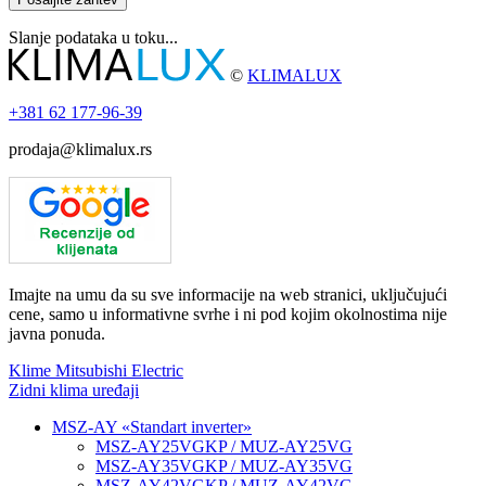
Slanje podataka u toku...
©
KLIMALUX
+381
62 177-96-39
prodaja@klimalux.rs
Imajte na umu da su sve informacije na web stranici, uključujući
cene, samo u informativne svrhe i ni pod kojim okolnostima nije
javna ponuda.
Klime Mitsubishi Electric
Zidni klima uređaji
MSZ-AY «Standart inverter»
MSZ-AY25VGKP / MUZ-AY25VG
MSZ-AY35VGKP / MUZ-AY35VG
MSZ-AY42VGKP / MUZ-AY42VG