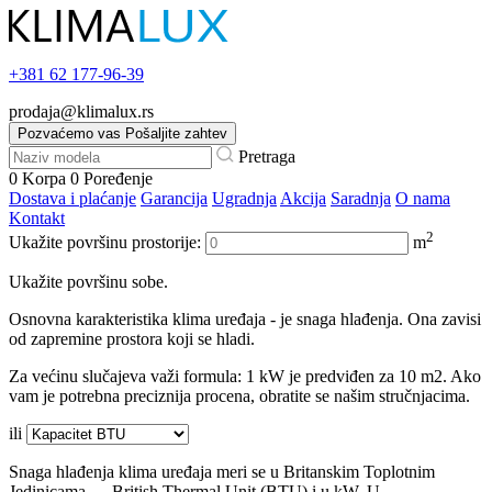
+381
62 177-96-39
prodaja@klimalux.rs
Pozvaćemo vas
Pošaljite zahtev
Pretraga
0
Korpa
0
Poređenje
Dostava i plaćanje
Garancija
Ugradnja
Akcija
Saradnja
O nama
Kontakt
2
Ukažite površinu prostorije:
m
Ukažite površinu sobe.
Osnovna karakteristika klima uređaja - je snaga hlađenja. Ona zavisi
od zapremine prostora koji se hladi.
Za većinu slučajeva važi formula: 1 kW je predviđen za 10 m2. Ako
vam je potrebna preciznija procena, obratite se našim stručnjacima.
ili
Snaga hlađenja klima uređaja meri se u Britanskim Toplotnim
Jedinicama — British Thermal Unit (BTU) i u kW. U