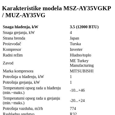
Karakteristike modela MSZ-AY35VGKP
/ MUZ-AY35VG
Snaga hlađenja, kW
3.5 (12000 BTU)
Snaga grejanja, kW
4
Strana brenda
Japan
Proizvođač
Turska
Kompresor
Inverter
Radni režim
Hladno/toplo
ME Turkey
Zavod
Manufacturing
Marka kompresora
MITSUBISHI
Potrošnja u hlađenju, kW
1
Potrošnja grejanja, kW
1
Temperaturni opseg rada u hlađenju
-10...+46
(min.~maks.)
Temperaturni opseg rada u grejanju
-20...+24
(min.~maks.)
Potrošnja vazduha, m3/h
774
Rashladno sredstvo
R32