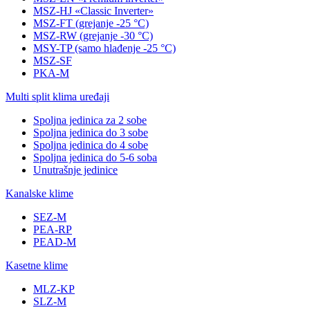
MSZ-HJ «Classic Inverter»
MSZ-FT (grejanje -25 °C)
MSZ-RW (grejanje -30 °C)
MSY-TP (samo hlađenje -25 °C)
MSZ-SF
PKA-M
Multi split klima uređaji
Spoljna jedinica za 2 sobe
Spoljna jedinica do 3 sobe
Spoljna jedinica do 4 sobe
Spoljna jedinica do 5-6 soba
Unutrašnje jedinice
Kanalske klime
SEZ-M
PEA-RP
PEAD-M
Kasetne klime
MLZ-KP
SLZ-M