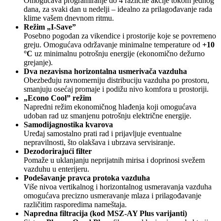
Omogućava programiranje do 4 različite akcije tokom jednog
dana, za svaki dan u nedelji – idealno za prilagođavanje rada
klime vašem dnevnom ritmu.
Režim „I-Save”
Posebno pogodan za vikendice i prostorije koje se povremeno
greju. Omogućava održavanje minimalne temperature od
+10
°C
uz minimalnu potrošnju energije (ekonomično dežurno
grejanje).
Dva nezavisna horizontalna usmerivača vazduha
Obezbeđuju ravnomerniju distribuciju vazduha po prostoru,
smanjuju osećaj promaje i podižu nivo komfora u prostoriji.
„Econo Cool” režim
Napredni režim ekonomičnog hlađenja koji omogućava
udoban rad uz smanjenu potrošnju električne energije.
Samodijagnostika kvarova
Uređaj samostalno prati rad i prijavljuje eventualne
nepravilnosti, što olakšava i ubrzava servisiranje.
Dezodorirajući filter
Pomaže u uklanjanju neprijatnih mirisa i doprinosi svežem
vazduhu u enterijeru.
Podešavanje pravca protoka vazduha
Više nivoa vertikalnog i horizontalnog usmeravanja vazduha
omogućava precizno usmeravanje mlaza i prilagođavanje
različitim rasporedima nameštaja.
Napredna filtracija (kod MSZ-AY Plus varijanti)