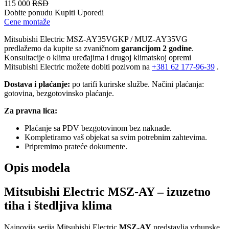
115 000
RSD
Dobite ponudu
Kupiti
Uporedi
Cene montaže
Mitsubishi Electric MSZ-AY35VGKP / MUZ-AY35VG
predlažemo da kupite sa zvaničnom
garancijom 2 godine
.
Konsultacije o klima uređajima i drugoj klimatskoj opremi
Mitsubishi Electric možete dobiti pozivom na
+381
62 177-96-39
.
Dostava i plaćanje:
po tarifi kurirske službe. Načini plaćanja:
gotovina, bezgotovinsko plaćanje.
Za pravna lica:
Plaćanje sa PDV bezgotovinom bez naknade.
Kompletiramo vaš objekat sa svim potrebnim zahtevima.
Pripremimo prateće dokumente.
Opis modela
Mitsubishi Electric MSZ-AY – izuzetno
tiha i štedljiva klima
Najnovija serija Mitsubishi Electric
MSZ-AY
predstavlja vrhunske