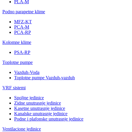
PLA-M
Podno parapetne klime
MFZ-KT
PCA-M
PCA-RP
Kolomne klime
PSA-RP
Toplotne pumpe
Vazduh-Voda
Toplotne pumpe Vazduh-vazduh
VRF sistemi
Spoljne jedinice
Zidne unutrasnje jedinice
Kasetne unutrasnje jedinice
Kanalske unutrasnje jedinice
Podne i plafonske unutrasnje jedinice
Ventilacione jedinice