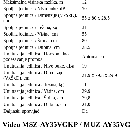
Maksimalna visinska razlika, m
12
Spoljna jedinica / Nivo buke, dBa
50
Spoljna jedinica / Dimenzije (VkSkD),
55 x 80 x 28.5
сm
Spoljna jedinica / Težina, kg
31
Spoljna jedinica / Visina, сm
55
Spoljna jedinica / Širina, сm
80
Spoljna jedinica / Dubina, сm
28,5
Unutrasnja jedinica / Horizontalno
Automatski
podesavanje protoka
Unutrasnja jedinica / Nivo buke, dBa
19
Unutrasnja jedinica / Dimenzije
21.9 x 79.8 x 29.9
(VxŠxD), сm
Unutrasnja jedinica / Težina, kg
11
Unutrasnja jedinica / Visina, сm
29,9
Unutrasnja jedinica / Širina, сm
79,8
Unutrasnja jedinica / Dubina, сm
21,9
Daljinski upravljač
Da
Video MSZ-AY35VGKP / MUZ-AY35VG