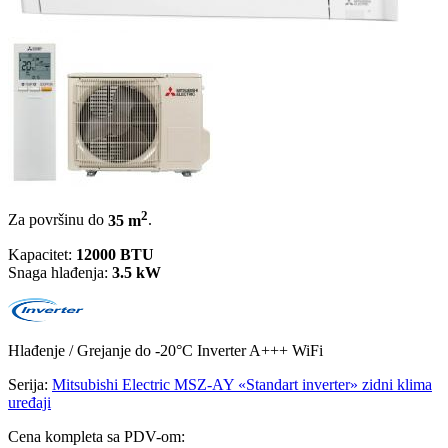
2
Za površinu do
35 m
.
Kapacitet:
12000 BTU
Snaga hlađenja:
3.5 kW
Hlađenje / Grejanje
do -20°C
Inverter
A+++
WiFi
Serija:
Mitsubishi Electric MSZ-AY «Standart inverter» zidni klima
uređaji
Cena kompleta sa PDV-om: