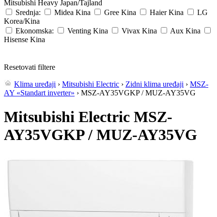
Mitsubishi Heavy
Japan/Tajland
Srednja:
Midea
Kina
Gree
Kina
Haier
Kina
LG
Korea/Kina
Ekonomska:
Venting
Kina
Vivax
Kina
Aux
Kina
Hisense
Kina
Resetovati filtere
Klima uređaji
›
Mitsubishi Electric
›
Zidni klima uređaji
›
MSZ-
AY «Standart inverter»
› MSZ-AY35VGKP / MUZ-AY35VG
Mitsubishi Electric MSZ-
AY35VGKP / MUZ-AY35VG