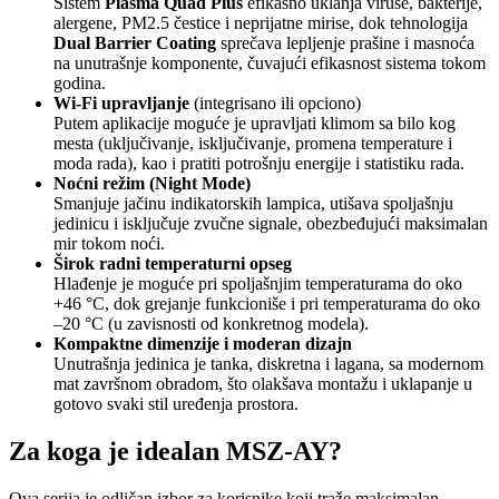
Sistem
Plasma Quad Plus
efikasno uklanja viruse, bakterije,
alergene, PM2.5 čestice i neprijatne mirise, dok tehnologija
Dual Barrier Coating
sprečava lepljenje prašine i masnoća
na unutrašnje komponente, čuvajući efikasnost sistema tokom
godina.
Wi-Fi upravljanje
(integrisano ili opciono)
Putem aplikacije moguće je upravljati klimom sa bilo kog
mesta (uključivanje, isključivanje, promena temperature i
moda rada), kao i pratiti potrošnju energije i statistiku rada.
Noćni režim (Night Mode)
Smanjuje jačinu indikatorskih lampica, utišava spoljašnju
jedinicu i isključuje zvučne signale, obezbeđujući maksimalan
mir tokom noći.
Širok radni temperaturni opseg
Hlađenje je moguće pri spoljašnjim temperaturama do oko
+46 °C, dok grejanje funkcioniše i pri temperaturama do oko
–20 °C (u zavisnosti od konkretnog modela).
Kompaktne dimenzije i moderan dizajn
Unutrašnja jedinica je tanka, diskretna i lagana, sa modernom
mat završnom obradom, što olakšava montažu i uklapanje u
gotovo svaki stil uređenja prostora.
Za koga je idealan MSZ-AY?
Ova serija je odličan izbor za korisnike koji traže maksimalan