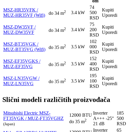
om
74
MSZ-HR35VFK /
Kupiti
2
3.4 kW
500
do 34 m
MUZ-HR35VF (Wifi)
Uporedi
RSD
75
MSZ-DW35VF /
Kupiti
2
3.4 kW
200
do 34 m
MUZ-DW35VF
Uporedi
RSD
102
MSZ-BT35VGK /
Kupiti
2
3.5 kW
000
do 35 m
MUZ-BT35VG (Wifi)
Uporedi
RSD
152
MSZ-EF35VGKS /
Kupiti
2
3.5 kW
400
do 35 m
MUZ-EF35VG
Uporedi
RSD
195
MSZ-LN35VGW /
Kupiti
2
3.5 kW
100
do 35 m
MUZ-LN35VG
Uporedi
RSD
Slični modeli različitih proizvođača
Mitsubishi Electric
MSZ-
Inverter
185
12000 BTU
FT35VGK / MUZ-FT35VGHZ
A+++
-25°
500
2
do 35 m
21 dB
RSD
(Japan)
Inverter
65