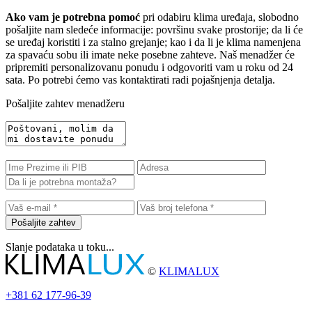
Ako vam je potrebna pomoć
pri odabiru klima uređaja, slobodno
pošaljite nam sledeće informacije: površinu svake prostorije; da li će
se uređaj koristiti i za stalno grejanje; kao i da li je klima namenjena
za spavaću sobu ili imate neke posebne zahteve. Naš menadžer će
pripremiti personalizovanu ponudu i odgovoriti vam u roku od 24
sata. Po potrebi ćemo vas kontaktirati radi pojašnjenja detalja.
Pošaljite zahtev menadžeru
Pošaljite zahtev
Slanje podataka u toku...
©
KLIMALUX
+381
62 177-96-39