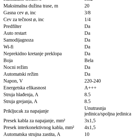
Maksimalna dužina trase, m
20
Gasna cev ø, inc
3/8
Cev za tečnost ø, inc
1/4
Predfilter
Da
Auto restart
Da
Samodijagnoza
Da
Wi-fi
Da
Neprekidno kretanje preklopa
Da
Boja
Bela
Nocni režim
Da
Automatski režim
Da
Napon, V
220-240
Energetska efikasnost
A+++
Struja hlađenja, A
8.5
Struja grejanja, A
8.5
Unutrasnja
Prikljucak za napajanje
jedinica/spoljna jedinica
Presek kabla za napajanje, mm²
3х1,5
Presek interkonektivnog kabla, mm²
4х1,5
Automatska strujna zastita, A
10