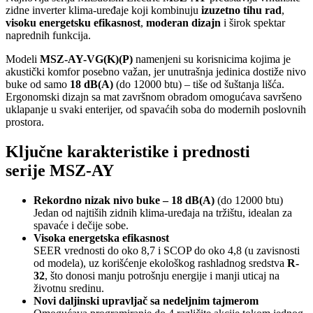
zidne inverter klima-uređaje koji kombinuju
izuzetno tihu rad
,
visoku energetsku efikasnost
,
moderan dizajn
i širok spektar
naprednih funkcija.
Modeli
MSZ-AY-VG(K)(P)
namenjeni su korisnicima kojima je
akustički komfor posebno važan, jer unutrašnja jedinica dostiže nivo
buke od samo
18 dB(A)
(do 12000 btu) – tiše od šuštanja lišća.
Ergonomski dizajn sa mat završnom obradom omogućava savršeno
uklapanje u svaki enterijer, od spavaćih soba do modernih poslovnih
prostora.
Ključne karakteristike i prednosti
serije MSZ-AY
Rekordno nizak nivo buke – 18 dB(A)
(do 12000 btu)
Jedan od najtiših zidnih klima-uređaja na tržištu, idealan za
spavaće i dečije sobe.
Visoka energetska efikasnost
SEER vrednosti do oko 8,7 i SCOP do oko 4,8 (u zavisnosti
od modela), uz korišćenje ekološkog rashladnog sredstva
R-
32
, što donosi manju potrošnju energije i manji uticaj na
životnu sredinu.
Novi daljinski upravljač sa nedeljnim tajmerom