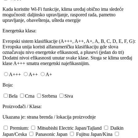
Kada koristite Wi-Fi funkcije, klima uređaj obično ima sledeće
mogućnosti: daljinsko upravljanje, raspored rada, pametno
upravljanje, obaveštenja, ušteda energije
Energetska klasa:
Evropski sistem klasifikacije (A+++, A++, A+, A, B, C, D, E, F, G):
Evropska unija koristi alfanumeričku klasifikaciju gde slova
označavaju nivo energetske efikasnosti, a plusevi (jedan do tri)
Dodatni nivoi efikasnosti unutar svake klase. Stoga se klima uređaj
klase A+++ smatra energetski najefikasnijim.
A+++
A++
A+
Boja:
Bela
Crna
Srebrna
Siva
Proizvođači / Klasa:
Ukazana je: strana brenda / lokacija proizvodnje
Premium:
Mitsubishi Electric
Japan/Tajland
Daikin
Japan/Ceska
Panasonic
Japan
Fujitsu
Japan/Kina