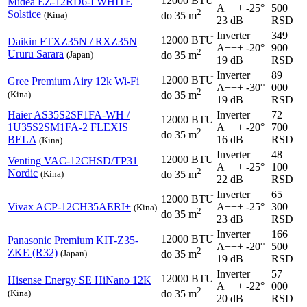
12000 BTU
Midea
EZ-12RD6-I WHITE
A+++
-25°
500
2
Solstice
(Kina)
do 35 m
23 dB
RSD
Inverter
349
12000 BTU
Daikin
FTXZ35N / RXZ35N
A+++
-20°
900
2
Ururu Sarara
(Japan)
do 35 m
19 dB
RSD
Inverter
89
12000 BTU
Gree
Premium Airy 12k Wi-Fi
A+++
-30°
000
2
(Kina)
do 35 m
19 dB
RSD
Haier
AS35S2SF1FA-WH /
Inverter
72
12000 BTU
1U35S2SM1FA-2 FLEXIS
A+++
-20°
700
2
do 35 m
BELA
16 dB
RSD
(Kina)
Inverter
48
12000 BTU
Venting
VAC-12CHSD/TP31
A+++
-25°
100
2
Nordic
(Kina)
do 35 m
22 dB
RSD
Inverter
65
12000 BTU
Vivax
ACP-12CH35AERI+
A+++
-25°
300
(Kina)
2
do 35 m
23 dB
RSD
Inverter
166
12000 BTU
Panasonic
Premium KIT-Z35-
A+++
-20°
500
2
ZKE (R32)
(Japan)
do 35 m
19 dB
RSD
Inverter
57
12000 BTU
Hisense
Energy SE HiNano 12K
A+++
-22°
000
2
(Kina)
do 35 m
20 dB
RSD