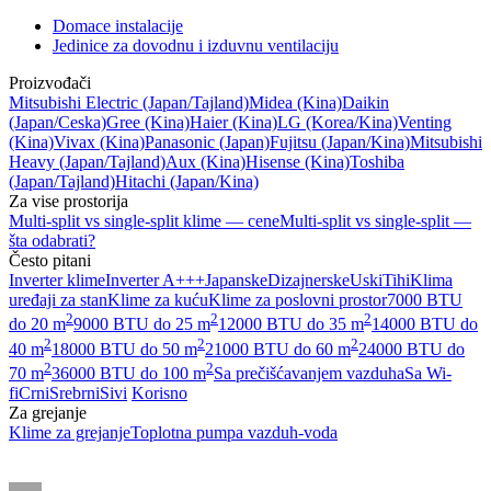
Domace instalacije
Jedinice za dovodnu i izduvnu ventilaciju
Proizvođači
Mitsubishi Electric
(Japan/Tajland)
Midea
(Kina)
Daikin
(Japan/Ceska)
Gree
(Kina)
Haier
(Kina)
LG
(Korea/Kina)
Venting
(Kina)
Vivax
(Kina)
Panasonic
(Japan)
Fujitsu
(Japan/Kina)
Mitsubishi
Heavy
(Japan/Tajland)
Aux
(Kina)
Hisense
(Kina)
Toshiba
(Japan/Tajland)
Hitachi
(Japan/Kina)
Za vise prostorija
Multi-split vs single-split klime — cene
Multi-split vs single-split —
šta odabrati?
Često pitani
Inverter klime
Inverter A+++
Japanske
Dizajnerske
Uski
Tihi
Klima
uređaji za stan
Klime za kuću
Klime za poslovni prostor
7000 BTU
2
2
2
do 20 m
9000 BTU do 25 m
12000 BTU do 35 m
14000 BTU do
2
2
2
40 m
18000 BTU do 50 m
21000 BTU do 60 m
24000 BTU do
2
2
70 m
36000 BTU do 100 m
Sa prečišćavanjem vazduha
Sa Wi-
fi
Crni
Srebrni
Sivi
Korisno
Za grejanje
Klime za grejanje
Toplotna pumpa vazduh-voda