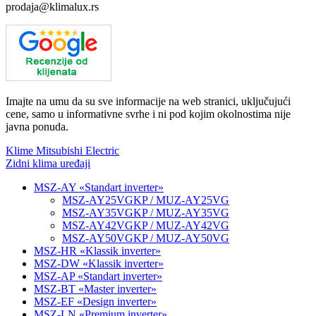
prodaja@klimalux.rs
Imajte na umu da su sve informacije na web stranici, uključujući
cene, samo u informativne svrhe i ni pod kojim okolnostima nije
javna ponuda.
Klime Mitsubishi Electric
Zidni klima uređaji
MSZ-AY «Standart inverter»
MSZ-AY25VGKP / MUZ-AY25VG
MSZ-AY35VGKP / MUZ-AY35VG
MSZ-AY42VGKP / MUZ-AY42VG
MSZ-AY50VGKP / MUZ-AY50VG
MSZ-HR «Klassik inverter»
MSZ-DW «Klassik inverter»
MSZ-AP «Standart inverter»
MSZ-BT «Master inverter»
MSZ-EF «Design inverter»
MSZ-LN «Premium inverter»