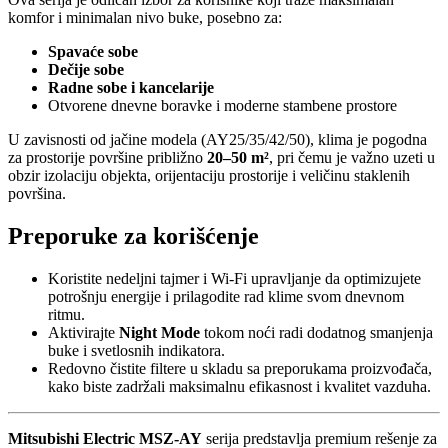
komfor i minimalan nivo buke, posebno za:
Spavaće sobe
Dečije sobe
Radne sobe i kancelarije
Otvorene dnevne boravke i moderne stambene prostore
U zavisnosti od jačine modela (AY25/35/42/50), klima je pogodna
za prostorije površine približno
20–50 m²
, pri čemu je važno uzeti u
obzir izolaciju objekta, orijentaciju prostorije i veličinu staklenih
površina.
Preporuke za korišćenje
Koristite nedeljni tajmer i Wi-Fi upravljanje da optimizujete
potrošnju energije i prilagodite rad klime svom dnevnom
ritmu.
Aktivirajte
Night Mode
tokom noći radi dodatnog smanjenja
buke i svetlosnih indikatora.
Redovno čistite filtere u skladu sa preporukama proizvođača,
kako biste zadržali maksimalnu efikasnost i kvalitet vazduha.
Mitsubishi Electric MSZ-AY
serija predstavlja premium rešenje za