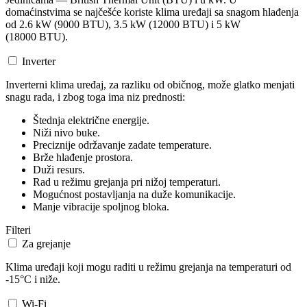
domaćinstvima se najčešće koriste klima uređaji sa snagom hlađenja
od 2.6 kW (9000 BTU), 3.5 kW (12000 BTU) i 5 kW
(18000 BTU).
Inverter
Inverterni klima uređaj, za razliku od običnog, može glatko menjati
snagu rada, i zbog toga ima niz prednosti:
Štednja električne energije.
Niži nivo buke.
Preciznije održavanje zadate temperature.
Brže hlađenje prostora.
Duži resurs.
Rad u režimu grejanja pri nižoj temperaturi.
Mogućnost postavljanja na duže komunikacije.
Manje vibracije spoljnog bloka.
Filteri
Za grejanje
Klima uređaji koji mogu raditi u režimu grejanja na temperaturi od
-15°C i niže.
Wi-Fi