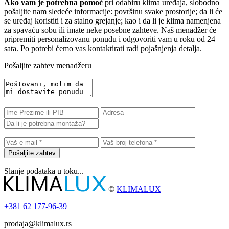
Ako vam je potrebna pomoć
pri odabiru klima uređaja, slobodno
pošaljite nam sledeće informacije: površinu svake prostorije; da li će
se uređaj koristiti i za stalno grejanje; kao i da li je klima namenjena
za spavaću sobu ili imate neke posebne zahteve. Naš menadžer će
pripremiti personalizovanu ponudu i odgovoriti vam u roku od 24
sata. Po potrebi ćemo vas kontaktirati radi pojašnjenja detalja.
Pošaljite zahtev menadžeru
Pošaljite zahtev
Slanje podataka u toku...
©
KLIMALUX
+381
62 177-96-39
prodaja@klimalux.rs