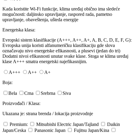
Kada koristite Wi-Fi funkcije, klima uređaj obično ima sledeće
mogućnosti: daljinsko upravljanje, raspored rada, pametno
upravljanje, obaveštenja, ušteda energije
Energetska klasa:
Evropski sistem klasifikacije (A+++, A++, A+, A, B, C, D, E, F, G):
Evropska unija koristi alfanumeričku klasifikaciju gde slova
označavaju nivo energetske efikasnosti, a plusevi (jedan do tri)
Dodatni nivoi efikasnosti unutar svake klase. Stoga se klima uređaj
klase A+++ smatra energetski najefikasnijim.
A+++
A++
A+
Boja:
Bela
Crna
Srebrna
Siva
Proizvođači / Klasa:
Ukazana je: strana brenda / lokacija proizvodnje
Premium:
Mitsubishi Electric
Japan/Tajland
Daikin
Japan/Ceska
Panasonic
Japan
Fujitsu
Japan/Kina