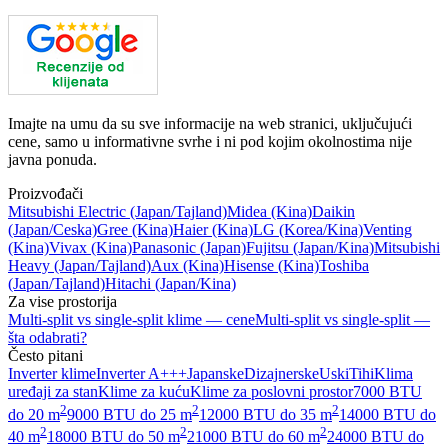
Imajte na umu da su sve informacije na web stranici, uključujući
cene, samo u informativne svrhe i ni pod kojim okolnostima nije
javna ponuda.
Proizvođači
Mitsubishi Electric
(Japan/Tajland)
Midea
(Kina)
Daikin
(Japan/Ceska)
Gree
(Kina)
Haier
(Kina)
LG
(Korea/Kina)
Venting
(Kina)
Vivax
(Kina)
Panasonic
(Japan)
Fujitsu
(Japan/Kina)
Mitsubishi
Heavy
(Japan/Tajland)
Aux
(Kina)
Hisense
(Kina)
Toshiba
(Japan/Tajland)
Hitachi
(Japan/Kina)
Za vise prostorija
Multi-split vs single-split klime — cene
Multi-split vs single-split —
šta odabrati?
Često pitani
Inverter klime
Inverter A+++
Japanske
Dizajnerske
Uski
Tihi
Klima
uređaji za stan
Klime za kuću
Klime za poslovni prostor
7000 BTU
2
2
2
do 20 m
9000 BTU do 25 m
12000 BTU do 35 m
14000 BTU do
2
2
2
40 m
18000 BTU do 50 m
21000 BTU do 60 m
24000 BTU do