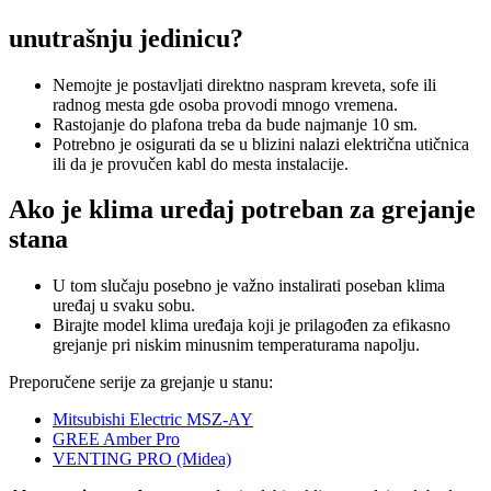
unutrašnju jedinicu?
Nemojte je postavljati direktno naspram kreveta, sofe ili
radnog mesta gde osoba provodi mnogo vremena.
Rastojanje do plafona treba da bude najmanje 10 sm.
Potrebno je osigurati da se u blizini nalazi električna utičnica
ili da je provučen kabl do mesta instalacije.
Ako je klima uređaj potreban za grejanje
stana
U tom slučaju posebno je važno instalirati poseban klima
uređaj u svaku sobu.
Birajte model klima uređaja koji je prilagođen za efikasno
grejanje pri niskim minusnim temperaturama napolju.
Preporučene serije za grejanje u stanu:
Mitsubishi Electric MSZ-AY
GREE Amber Pro
VENTING PRO (Midea)