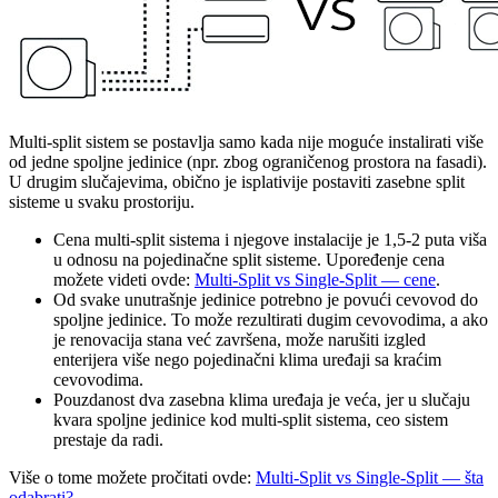
Multi-split sistem se postavlja samo kada nije moguće instalirati više
od jedne spoljne jedinice (npr. zbog ograničenog prostora na fasadi).
U drugim slučajevima, obično je isplativije postaviti zasebne split
sisteme u svaku prostoriju.
Cena multi-split sistema i njegove instalacije je 1,5-2 puta viša
u odnosu na pojedinačne split sisteme. Upoređenje cena
možete videti ovde:
Multi-Split vs Single-Split — cene
.
Od svake unutrašnje jedinice potrebno je povući cevovod do
spoljne jedinice. To može rezultirati dugim cevovodima, a ako
je renovacija stana već završena, može narušiti izgled
enterijera više nego pojedinačni klima uređaji sa kraćim
cevovodima.
Pouzdanost dva zasebna klima uređaja je veća, jer u slučaju
kvara spoljne jedinice kod multi-split sistema, ceo sistem
prestaje da radi.
Više o tome možete pročitati ovde:
Multi-Split vs Single-Split — šta
odabrati?