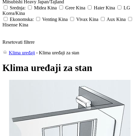
Mitsubishi Heavy
Japan/Tajland
Srednja:
Midea
Kina
Gree
Kina
Haier
Kina
LG
Korea/Kina
Ekonomska:
Venting
Kina
Vivax
Kina
Aux
Kina
Hisense
Kina
Resetovati filtere
Klima uređaji
› Klima uređaji za stan
Klima uređaji za stan