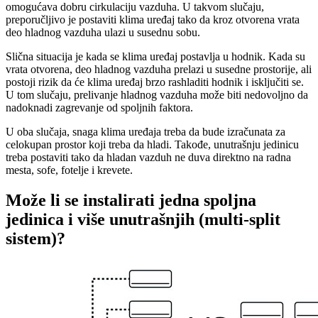
omogućava dobru cirkulaciju vazduha. U takvom slučaju,
preporučljivo je postaviti klima uređaj tako da kroz otvorena vrata
deo hladnog vazduha ulazi u susednu sobu.
Slična situacija je kada se klima uređaj postavlja u hodnik. Kada su
vrata otvorena, deo hladnog vazduha prelazi u susedne prostorije, ali
postoji rizik da će klima uređaj brzo rashladiti hodnik i isključiti se.
U tom slučaju, prelivanje hladnog vazduha može biti nedovoljno da
nadoknadi zagrevanje od spoljnih faktora.
U oba slučaja, snaga klima uređaja treba da bude izračunata za
celokupan prostor koji treba da hladi. Takođe, unutrašnju jedinicu
treba postaviti tako da hladan vazduh ne duva direktno na radna
mesta, sofe, fotelje i krevete.
Može li se instalirati jedna spoljna
jedinica i više unutrašnjih (multi-split
sistem)?