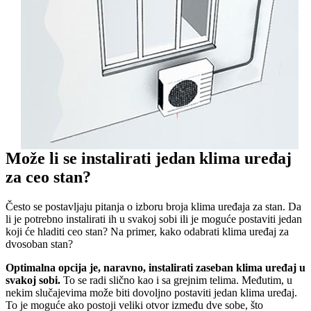
Može li se instalirati jedan klima uređaj
za ceo stan?
Često se postavljaju pitanja o izboru broja klima uređaja za stan. Da
li je potrebno instalirati ih u svakoj sobi ili je moguće postaviti jedan
koji će hladiti ceo stan? Na primer, kako odabrati klima uređaj za
dvosoban stan?
Optimalna opcija je, naravno, instalirati zaseban klima uređaj u
svakoj sobi.
To se radi slično kao i sa grejnim telima. Međutim, u
nekim slučajevima može biti dovoljno postaviti jedan klima uređaj.
To je moguće ako postoji veliki otvor između dve sobe, što