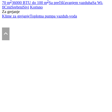
2
2
70 m
36000 BTU do 100 m
Sa prečišćavanjem vazduha
Sa Wi-
fi
Crni
Srebrni
Sivi
Korisno
Za grejanje
Klime za grejanje
Toplotna pumpa vazduh-voda