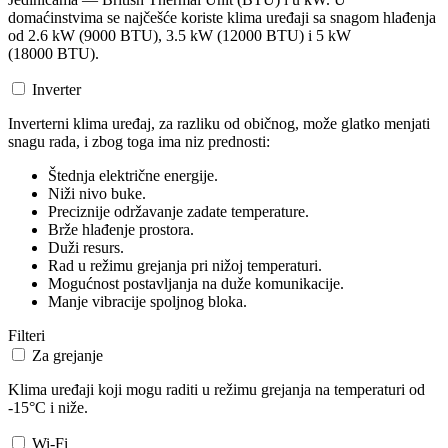
domaćinstvima se najčešće koriste klima uređaji sa snagom hlađenja
od 2.6 kW (9000 BTU), 3.5 kW (12000 BTU) i 5 kW
(18000 BTU).
Inverter
Inverterni klima uređaj, za razliku od običnog, može glatko menjati
snagu rada, i zbog toga ima niz prednosti:
Štednja električne energije.
Niži nivo buke.
Preciznije održavanje zadate temperature.
Brže hlađenje prostora.
Duži resurs.
Rad u režimu grejanja pri nižoj temperaturi.
Mogućnost postavljanja na duže komunikacije.
Manje vibracije spoljnog bloka.
Filteri
Za grejanje
Klima uređaji koji mogu raditi u režimu grejanja na temperaturi od
-15°C i niže.
Wi-Fi