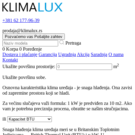
+381
62 177-96-39
prodaja@klimalux.rs
Pozvaćemo vas
Pošaljite zahtev
Pretraga
0
Korpa
0
Poređenje
Dostava i plaćanje
Garancija
Ugradnja
Akcija
Saradnja
O nama
Kontakt
2
Ukažite površinu prostorije:
m
Ukažite površinu sobe.
Osnovna karakteristika klima uređaja - je snaga hlađenja. Ona zavisi
od zapremine prostora koji se hladi.
Za većinu slučajeva važi formula: 1 kW je predviđen za 10 m2. Ako
vam je potrebna preciznija procena, obratite se našim stručnjacima.
ili
Snaga hlađenja klima uređaja meri se u Britanskim Toplotnim
Jedinicama — British Thermal Unit (BTU) i u kW. U