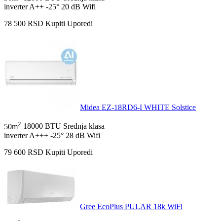
inverter
A++
-25°
20 dB
Wifi
78 500
RSD
Kupiti
Uporedi
Midea EZ-18RD6-I WHITE Solstice
2
50m
18000 BTU
Srednja klasa
inverter
A+++
-25°
28 dB
Wifi
79 600
RSD
Kupiti
Uporedi
Gree EcoPlus PULAR 18k WiFi