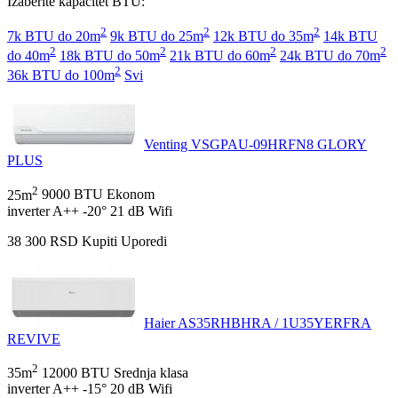
Izaberite kapacitet BTU:
2
2
2
7k BTU do 20m
9k BTU do 25m
12k BTU do 35m
14k BTU
2
2
2
2
do 40m
18k BTU do 50m
21k BTU do 60m
24k BTU do 70m
2
36k BTU do 100m
Svi
Venting VSGPAU-09HRFN8 GLORY
PLUS
2
25m
9000 BTU
Ekonom
inverter
A++
-20°
21 dB
Wifi
38 300
RSD
Kupiti
Uporedi
Haier AS35RHBHRA / 1U35YERFRA
REVIVE
2
35m
12000 BTU
Srednja klasa
inverter
A++
-15°
20 dB
Wifi