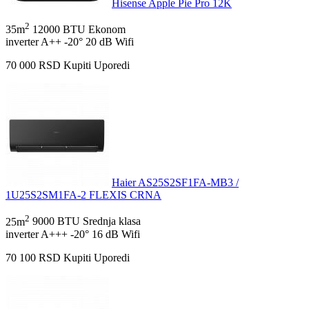
Hisense Apple Pie Pro 12K
2
35m
12000 BTU
Ekonom
inverter
A++
-20°
20 dB
Wifi
70 000
RSD
Kupiti
Uporedi
Haier AS25S2SF1FA-MB3 /
1U25S2SM1FA-2 FLEXIS CRNA
2
25m
9000 BTU
Srednja klasa
inverter
A+++
-20°
16 dB
Wifi
70 100
RSD
Kupiti
Uporedi