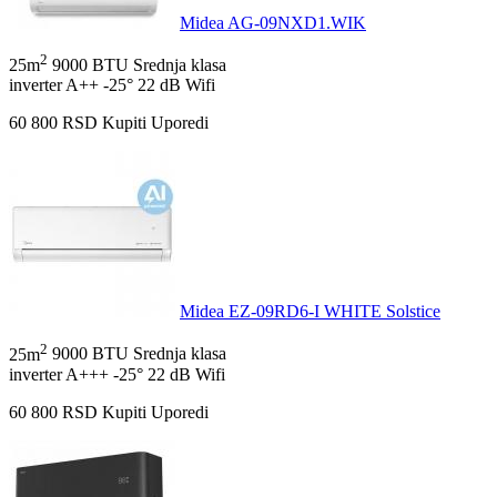
Midea AG-09NXD1.WIK
2
25m
9000 BTU
Srednja klasa
inverter
A++
-25°
22 dB
Wifi
60 800
RSD
Kupiti
Uporedi
Midea EZ-09RD6-I WHITE Solstice
2
25m
9000 BTU
Srednja klasa
inverter
A+++
-25°
22 dB
Wifi
60 800
RSD
Kupiti
Uporedi