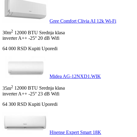
Gree Comfort Clivia AI 12k Wi-Fi
2
30m
12000 BTU
Srednja klasa
inverter
A++
-25°
20 dB
Wifi
64 000
RSD
Kupiti
Uporedi
Midea AG-12NXD1.WIK
2
35m
12000 BTU
Srednja klasa
inverter
A++
-25°
23 dB
Wifi
64 300
RSD
Kupiti
Uporedi
Hisense Expert Smart 18K