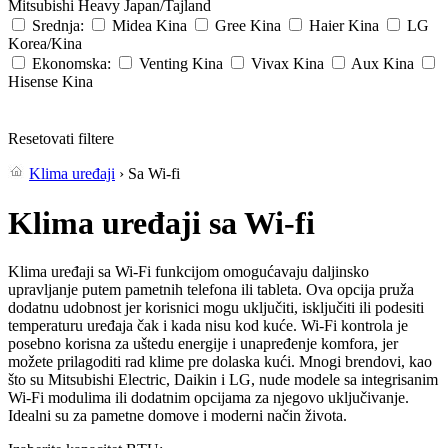
Mitsubishi Heavy
Japan/Tajland
Srednja:
Midea
Kina
Gree
Kina
Haier
Kina
LG
Korea/Kina
Ekonomska:
Venting
Kina
Vivax
Kina
Aux
Kina
Hisense
Kina
Resetovati filtere
Klima uređaji
› Sa Wi-fi
Klima uređaji sa Wi-fi
Klima uređaji sa Wi-Fi funkcijom omogućavaju daljinsko
upravljanje putem pametnih telefona ili tableta. Ova opcija pruža
dodatnu udobnost jer korisnici mogu uključiti, isključiti ili podesiti
temperaturu uređaja čak i kada nisu kod kuće. Wi-Fi kontrola je
posebno korisna za uštedu energije i unapređenje komfora, jer
možete prilagoditi rad klime pre dolaska kući. Mnogi brendovi, kao
što su Mitsubishi Electric, Daikin i LG, nude modele sa integrisanim
Wi-Fi modulima ili dodatnim opcijama za njegovo uključivanje.
Idealni su za pametne domove i moderni način života.