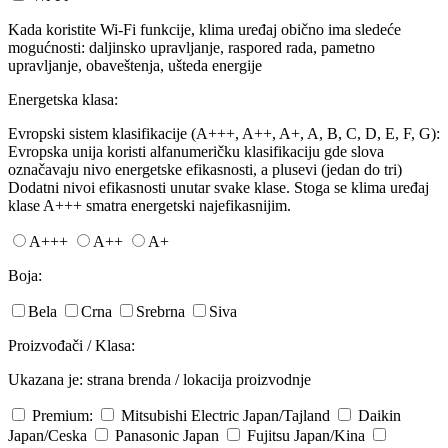
Kada koristite Wi-Fi funkcije, klima uređaj obično ima sledeće
mogućnosti: daljinsko upravljanje, raspored rada, pametno
upravljanje, obaveštenja, ušteda energije
Energetska klasa:
Evropski sistem klasifikacije (A+++, A++, A+, A, B, C, D, E, F, G):
Evropska unija koristi alfanumeričku klasifikaciju gde slova
označavaju nivo energetske efikasnosti, a plusevi (jedan do tri)
Dodatni nivoi efikasnosti unutar svake klase. Stoga se klima uređaj
klase A+++ smatra energetski najefikasnijim.
A+++
A++
A+
Boja:
Bela
Crna
Srebrna
Siva
Proizvođači / Klasa:
Ukazana je: strana brenda / lokacija proizvodnje
Premium:
Mitsubishi Electric
Japan/Tajland
Daikin
Japan/Ceska
Panasonic
Japan
Fujitsu
Japan/Kina