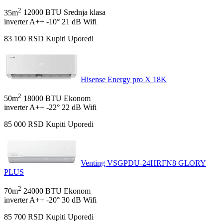
2
35m
12000 BTU
Srednja klasa
inverter
A++
-10°
21 dB
Wifi
83 100
RSD
Kupiti
Uporedi
Hisense Energy pro X 18K
2
50m
18000 BTU
Ekonom
inverter
A++
-22°
22 dB
Wifi
85 000
RSD
Kupiti
Uporedi
Venting VSGPDU-24HRFN8 GLORY
PLUS
2
70m
24000 BTU
Ekonom
inverter
A++
-20°
30 dB
Wifi
85 700
RSD
Kupiti
Uporedi