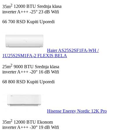
2
35m
12000 BTU
Srednja klasa
inverter
A+++
-25°
23 dB
Wifi
66 700
RSD
Kupiti
Uporedi
Haier AS25S2SF1FA-WH /
1U25S2SM1FA-2 FLEXIS BELA
2
25m
9000 BTU
Srednja klasa
inverter
A+++
-20°
16 dB
Wifi
68 800
RSD
Kupiti
Uporedi
Hisense Energy Nordic 12K Pro
2
35m
12000 BTU
Ekonom
inverter
A+++
-30°
19 dB
Wifi