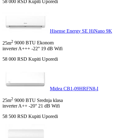
58 000
RSD
Kupiti
Uporedi
Hisense Energy SE HiNano 9K
2
25m
9000 BTU
Ekonom
inverter
A+++
-22°
19 dB
Wifi
58 000
RSD
Kupiti
Uporedi
Midea CB1-09HRFN8-I
2
25m
9000 BTU
Srednja klasa
inverter
A++
-20°
21 dB
Wifi
58 500
RSD
Kupiti
Uporedi