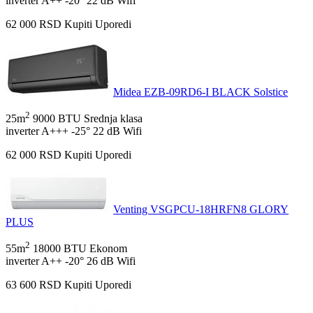
inverter
A++
-20°
22 dB
Wifi
62 000
RSD
Kupiti
Uporedi
Midea EZB-09RD6-I BLACK Solstice
2
25m
9000 BTU
Srednja klasa
inverter
A+++
-25°
22 dB
Wifi
62 000
RSD
Kupiti
Uporedi
Venting VSGPCU-18HRFN8 GLORY
PLUS
2
55m
18000 BTU
Ekonom
inverter
A++
-20°
26 dB
Wifi
63 600
RSD
Kupiti
Uporedi