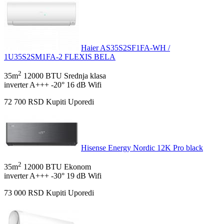
Haier AS35S2SF1FA-WH /
1U35S2SM1FA-2 FLEXIS BELA
2
35m
12000 BTU
Srednja klasa
inverter
A+++
-20°
16 dB
Wifi
72 700
RSD
Kupiti
Uporedi
Hisense Energy Nordic 12K Pro black
2
35m
12000 BTU
Ekonom
inverter
A+++
-30°
19 dB
Wifi
73 000
RSD
Kupiti
Uporedi