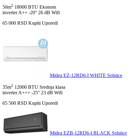
2
50m
18000 BTU
Ekonom
inverter
A++
-20°
26 dB
Wifi
65 000
RSD
Kupiti
Uporedi
Midea EZ-12RD6-I WHITE Solstice
2
35m
12000 BTU
Srednja klasa
inverter
A+++
-25°
23 dB
Wifi
65 500
RSD
Kupiti
Uporedi
Midea EZB-12RD6-I BLACK Solstice