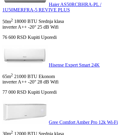
Haier AS50RCBHRA-PL /
1U50MERFRA-5 REVIVE PLUS
2
50m
18000 BTU
Srednja klasa
inverter
A++
-20°
25 dB
Wifi
76 600
RSD
Kupiti
Uporedi
Hisense Expert Smart 24K
2
65m
21000 BTU
Ekonom
inverter
A++
-20°
28 dB
Wifi
77 000
RSD
Kupiti
Uporedi
Gree Comfort Amber Pro 12k Wi-Fi
2
30m
12000 BTU
Srednja klasa