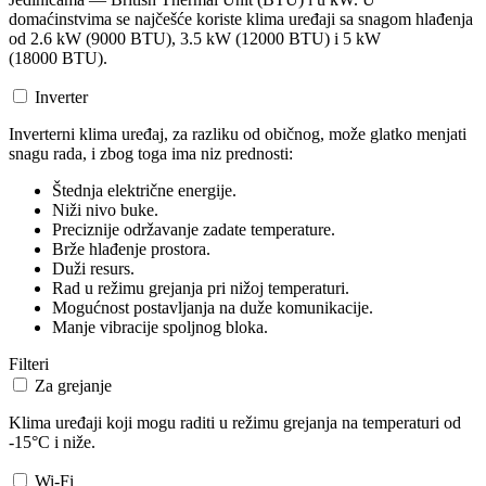
domaćinstvima se najčešće koriste klima uređaji sa snagom hlađenja
od 2.6 kW (9000 BTU), 3.5 kW (12000 BTU) i 5 kW
(18000 BTU).
Inverter
Inverterni klima uređaj, za razliku od običnog, može glatko menjati
snagu rada, i zbog toga ima niz prednosti:
Štednja električne energije.
Niži nivo buke.
Preciznije održavanje zadate temperature.
Brže hlađenje prostora.
Duži resurs.
Rad u režimu grejanja pri nižoj temperaturi.
Mogućnost postavljanja na duže komunikacije.
Manje vibracije spoljnog bloka.
Filteri
Za grejanje
Klima uređaji koji mogu raditi u režimu grejanja na temperaturi od
-15°C i niže.
Wi-Fi