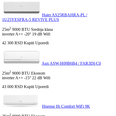
Haier AS25RBAHRA-PL /
1U25YESFRA-5 REVIVE PLUS
2
25m
9000 BTU
Srednja klasa
inverter
A++
-20°
19 dB
Wifi
42 300
RSD
Kupiti
Uporedi
Aux ASW-H09B6B4 / FAR3DI-C0
2
25m
9000 BTU
Ekonom
inverter
A++
-15°
22 dB
Wifi
43 000
RSD
Kupiti
Uporedi
Hisense Hi Comfort WiFi 9K
2