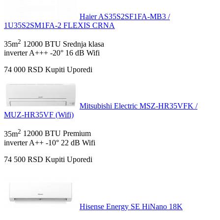
Haier AS35S2SF1FA-MB3 /
1U35S2SM1FA-2 FLEXIS CRNA
2
35m
12000 BTU
Srednja klasa
inverter
A+++
-20°
16 dB
Wifi
74 000
RSD
Kupiti
Uporedi
Mitsubishi Electric MSZ-HR35VFK /
MUZ-HR35VF (Wifi)
2
35m
12000 BTU
Premium
inverter
A++
-10°
22 dB
Wifi
74 500
RSD
Kupiti
Uporedi
Hisense Energy SE HiNano 18K