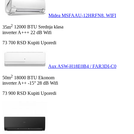
Midea MSFAAU-12HRFN8. WIFI
2
35m
12000 BTU
Srednja klasa
inverter
A+++
22 dB
Wifi
73 700
RSD
Kupiti
Uporedi
Aux ASW-H18E0B4 / FAR3DI-C0
2
50m
18000 BTU
Ekonom
inverter
A++
-15°
28 dB
Wifi
73 900
RSD
Kupiti
Uporedi