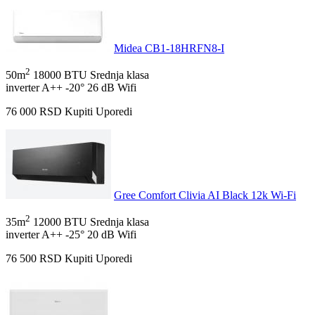
Midea CB1-18HRFN8-I
2
50m
18000 BTU
Srednja klasa
inverter
A++
-20°
26 dB
Wifi
76 000
RSD
Kupiti
Uporedi
Gree Comfort Clivia AI Black 12k Wi-Fi
2
35m
12000 BTU
Srednja klasa
inverter
A++
-25°
20 dB
Wifi
76 500
RSD
Kupiti
Uporedi