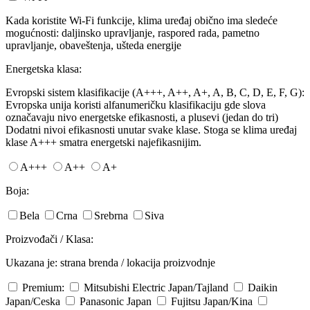
Kada koristite Wi-Fi funkcije, klima uređaj obično ima sledeće
mogućnosti: daljinsko upravljanje, raspored rada, pametno
upravljanje, obaveštenja, ušteda energije
Energetska klasa:
Evropski sistem klasifikacije (A+++, A++, A+, A, B, C, D, E, F, G):
Evropska unija koristi alfanumeričku klasifikaciju gde slova
označavaju nivo energetske efikasnosti, a plusevi (jedan do tri)
Dodatni nivoi efikasnosti unutar svake klase. Stoga se klima uređaj
klase A+++ smatra energetski najefikasnijim.
A+++
A++
A+
Boja:
Bela
Crna
Srebrna
Siva
Proizvođači / Klasa:
Ukazana je: strana brenda / lokacija proizvodnje
Premium:
Mitsubishi Electric
Japan/Tajland
Daikin
Japan/Ceska
Panasonic
Japan
Fujitsu
Japan/Kina