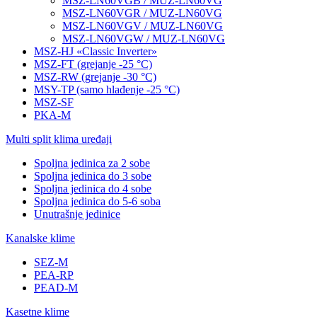
MSZ-LN60VGB / MUZ-LN60VG
MSZ-LN60VGR / MUZ-LN60VG
MSZ-LN60VGV / MUZ-LN60VG
MSZ-LN60VGW / MUZ-LN60VG
MSZ-HJ «Classic Inverter»
MSZ-FT (grejanje -25 °C)
MSZ-RW (grejanje -30 °C)
MSY-TP (samo hlađenje -25 °C)
MSZ-SF
PKA-M
Multi split klima uređaji
Spoljna jedinica za 2 sobe
Spoljna jedinica do 3 sobe
Spoljna jedinica do 4 sobe
Spoljna jedinica do 5-6 soba
Unutrašnje jedinice
Kanalske klime
SEZ-M
PEA-RP
PEAD-M
Kasetne klime