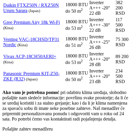
Inverter
382
18000 BTU
Daikin
FTXZ50N / RXZ50N
A+++
-20°
200
2
Ururu Sarara
(Japan)
do 50 m
22 dB
RSD
Inverter
117
18000 BTU
Gree
Premium Airy 18k Wi-Fi
A+++
-30°
500
2
(Kina)
do 53 m
22 dB
RSD
Inverter
18000 BTU
Venting
VAC-18CHSD/TP31
75 300
A+++
-25°
2
Nordic
RSD
(Kina)
do 51 m
26 dB
Inverter
18000 BTU
Vivax
ACP-18CH50AERI+
89 200
A+++
-20°
2
RSD
(Kina)
do 53 m
28 dB
Inverter
234
18000 BTU
Panasonic
Premium KIT-Z50-
A+++
-20°
500
2
ZKE (R32)
(Japan)
do 50 m
23 dB
RSD
Ako vam je potrebna pomoć
pri odabiru klima uređaja, slobodno
pošaljite nam sledeće informacije: površinu svake prostorije; da li će
se uređaj koristiti i za stalno grejanje; kao i da li je klima namenjena
za spavaću sobu ili imate neke posebne zahteve. Naš menadžer će
pripremiti personalizovanu ponudu i odgovoriti vam u roku od 24
sata. Po potrebi ćemo vas kontaktirati radi pojašnjenja detalja.
Pošaljite zahtev menadžeru