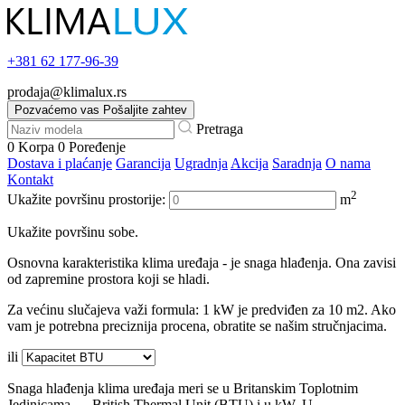
+381
62 177-96-39
prodaja@klimalux.rs
Pozvaćemo vas
Pošaljite zahtev
Pretraga
0
Korpa
0
Poređenje
Dostava i plaćanje
Garancija
Ugradnja
Akcija
Saradnja
O nama
Kontakt
2
Ukažite površinu prostorije:
m
Ukažite površinu sobe.
Osnovna karakteristika klima uređaja - je snaga hlađenja. Ona zavisi
od zapremine prostora koji se hladi.
Za većinu slučajeva važi formula: 1 kW je predviđen za 10 m2. Ako
vam je potrebna preciznija procena, obratite se našim stručnjacima.
ili
Snaga hlađenja klima uređaja meri se u Britanskim Toplotnim
Jedinicama — British Thermal Unit (BTU) i u kW. U