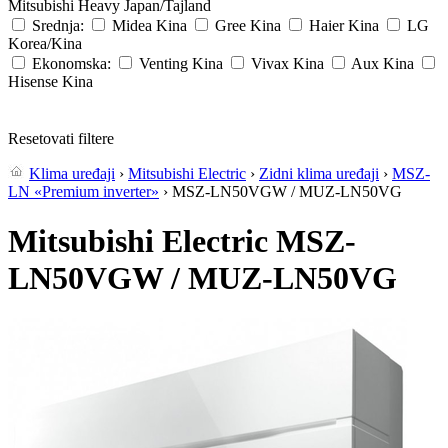
Mitsubishi Heavy
Japan/Tajland
Srednja:
Midea
Kina
Gree
Kina
Haier
Kina
LG
Korea/Kina
Ekonomska:
Venting
Kina
Vivax
Kina
Aux
Kina
Hisense
Kina
Resetovati filtere
Klima uređaji
›
Mitsubishi Electric
›
Zidni klima uređaji
›
MSZ-
LN «Premium inverter»
› MSZ-LN50VGW / MUZ-LN50VG
Mitsubishi Electric MSZ-
LN50VGW / MUZ-LN50VG