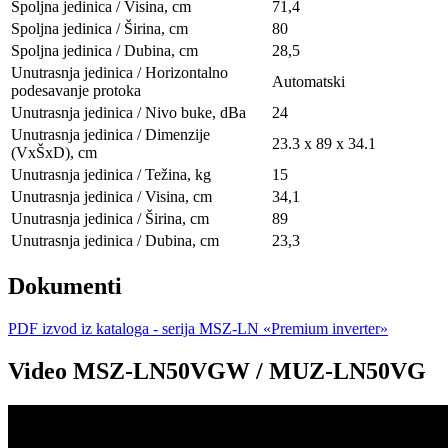
Spoljna jedinica / Visina, сm
71,4
Spoljna jedinica / Širina, сm
80
Spoljna jedinica / Dubina, сm
28,5
Unutrasnja jedinica / Horizontalno
Automatski
podesavanje protoka
Unutrasnja jedinica / Nivo buke, dBa
24
Unutrasnja jedinica / Dimenzije
23.3 x 89 x 34.1
(VxŠxD), сm
Unutrasnja jedinica / Težina, kg
15
Unutrasnja jedinica / Visina, сm
34,1
Unutrasnja jedinica / Širina, сm
89
Unutrasnja jedinica / Dubina, сm
23,3
Dokumenti
PDF izvod iz kataloga - serija MSZ-LN «Premium inverter»
Video MSZ-LN50VGW / MUZ-LN50VG