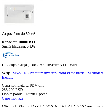
2
Za površinu do
50 m
.
Kapacitet:
18000 BTU
Snaga hlađenja:
5 kW
Hlađenje / Grejanje
do -15°C
Inverter
A+++
WiFi
Serija:
MSZ-LN «Premium inverter» zidni klima uređaji Mitsubishi
Electric
Cena kompleta sa PDV-om:
286 200
RSD
Dobite ponudu
Kupiti
Uporedi
Cene montaže
Mitsubishi Electric MSZ-LN50VGW / MUZ-LN50VG predlažemo