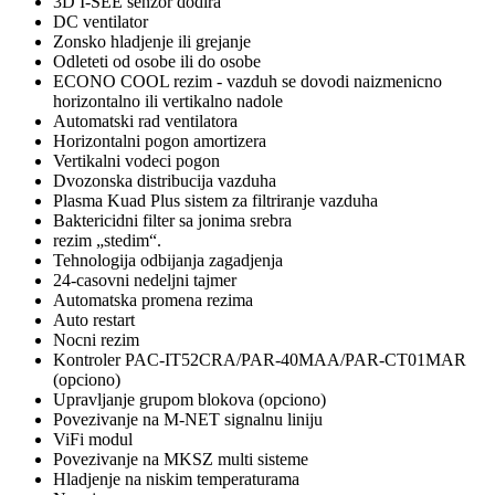
3D I-SEE senzor dodira
DC ventilator
Zonsko hladjenje ili grejanje
Odleteti od osobe ili do osobe
ECONO COOL rezim - vazduh se dovodi naizmenicno
horizontalno ili vertikalno nadole
Automatski rad ventilatora
Horizontalni pogon amortizera
Vertikalni vodeci pogon
Dvozonska distribucija vazduha
Plasma Kuad Plus sistem za filtriranje vazduha
Baktericidni filter sa jonima srebra
rezim „stedim“.
Tehnologija odbijanja zagadjenja
24-casovni nedeljni tajmer
Automatska promena rezima
Auto restart
Nocni rezim
Kontroler PAC-IT52CRA/PAR-40MAA/PAR-CT01MAR
(opciono)
Upravljanje grupom blokova (opciono)
Povezivanje na M-NET signalnu liniju
ViFi modul
Povezivanje na MKSZ multi sisteme
Hladjenje na niskim temperaturama