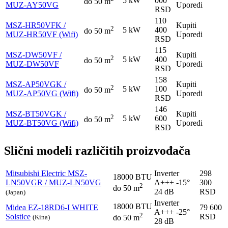
5 kW
000
do 50 m
MUZ-AY50VG
Uporedi
RSD
110
MSZ-HR50VFK /
Kupiti
2
5 kW
400
do 50 m
MUZ-HR50VF (Wifi)
Uporedi
RSD
115
MSZ-DW50VF /
Kupiti
2
5 kW
400
do 50 m
MUZ-DW50VF
Uporedi
RSD
158
MSZ-AP50VGK /
Kupiti
2
5 kW
100
do 50 m
MUZ-AP50VG (Wifi)
Uporedi
RSD
146
MSZ-BT50VGK /
Kupiti
2
5 kW
600
do 50 m
MUZ-BT50VG (Wifi)
Uporedi
RSD
Slični modeli različitih proizvođača
Mitsubishi Electric
MSZ-
Inverter
298
18000 BTU
LN50VGR / MUZ-LN50VG
A+++
-15°
300
2
do 50 m
24 dB
RSD
(Japan)
Inverter
18000 BTU
Midea
EZ-18RD6-I WHITE
79 600
A+++
-25°
2
Solstice
RSD
(Kina)
do 50 m
28 dB