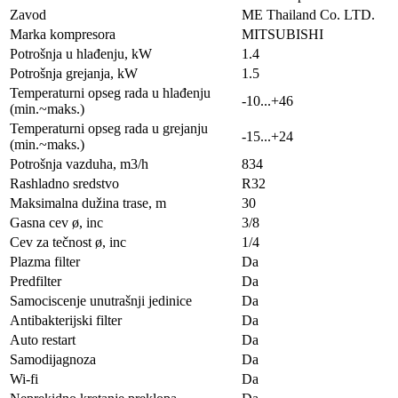
Zavod
ME Thailand Co. LTD.
Marka kompresora
MITSUBISHI
Potrošnja u hlađenju, kW
1.4
Potrošnja grejanja, kW
1.5
Temperaturni opseg rada u hlađenju
-10...+46
(min.~maks.)
Temperaturni opseg rada u grejanju
-15...+24
(min.~maks.)
Potrošnja vazduha, m3/h
834
Rashladno sredstvo
R32
Maksimalna dužina trase, m
30
Gasna cev ø, inc
3/8
Cev za tečnost ø, inc
1/4
Plazma filter
Da
Predfilter
Da
Samociscenje unutrašnji jedinice
Da
Antibakterijski filter
Da
Auto restart
Da
Samodijagnoza
Da
Wi-fi
Da