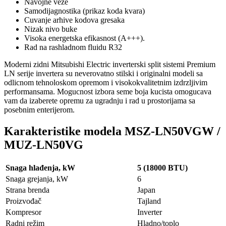
Navojne veze
Samodijagnostika (prikaz koda kvara)
Cuvanje arhive kodova gresaka
Nizak nivo buke
Visoka energetska efikasnost (A+++).
Rad na rashladnom fluidu R32
Moderni zidni Mitsubishi Electric inverterski split sistemi Premium
LN serije invertera su neverovatno stilski i originalni modeli sa
odlicnom tehnoloskom opremom i visokokvalitetnim izdrzljivim
performansama. Mogucnost izbora seme boja kucista omogucava
vam da izaberete opremu za ugradnju i rad u prostorijama sa
posebnim enterijerom.
Karakteristike modela MSZ-LN50VGW /
MUZ-LN50VG
Snaga hlađenja, kW
5 (18000 BTU)
Snaga grejanja, kW
6
Strana brenda
Japan
Proizvođač
Tajland
Kompresor
Inverter
Radni režim
Hladno/toplo