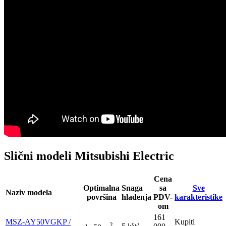
Slični modeli Mitsubishi Electric
Cena
Optimalna
Snaga
sa
Sve
Naziv modela
površina
hlađenja
PDV-
karakteristike
om
161
MSZ-AY50VGKP /
Kupiti
2