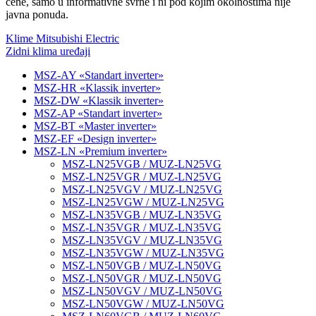
cene, samo u informativne svrhe i ni pod kojim okolnostima nije
javna ponuda.
Klime Mitsubishi Electric
Zidni klima uređaji
MSZ-AY «Standart inverter»
MSZ-HR «Klassik inverter»
MSZ-DW «Klassik inverter»
MSZ-AP «Standart inverter»
MSZ-BT «Master inverter»
MSZ-EF «Design inverter»
MSZ-LN «Premium inverter»
MSZ-LN25VGB / MUZ-LN25VG
MSZ-LN25VGR / MUZ-LN25VG
MSZ-LN25VGV / MUZ-LN25VG
MSZ-LN25VGW / MUZ-LN25VG
MSZ-LN35VGB / MUZ-LN35VG
MSZ-LN35VGR / MUZ-LN35VG
MSZ-LN35VGV / MUZ-LN35VG
MSZ-LN35VGW / MUZ-LN35VG
MSZ-LN50VGB / MUZ-LN50VG
MSZ-LN50VGR / MUZ-LN50VG
MSZ-LN50VGV / MUZ-LN50VG
MSZ-LN50VGW / MUZ-LN50VG