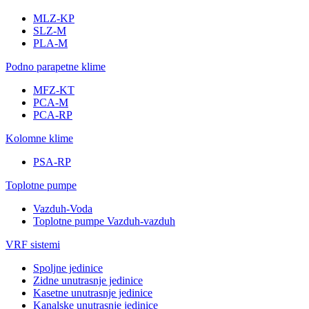
MLZ-KP
SLZ-M
PLA-M
Podno parapetne klime
MFZ-KT
PCA-M
PCA-RP
Kolomne klime
PSA-RP
Toplotne pumpe
Vazduh-Voda
Toplotne pumpe Vazduh-vazduh
VRF sistemi
Spoljne jedinice
Zidne unutrasnje jedinice
Kasetne unutrasnje jedinice
Kanalske unutrasnje jedinice