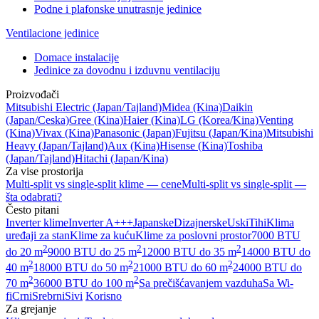
Podne i plafonske unutrasnje jedinice
Ventilacione jedinice
Domace instalacije
Jedinice za dovodnu i izduvnu ventilaciju
Proizvođači
Mitsubishi Electric
(Japan/Tajland)
Midea
(Kina)
Daikin
(Japan/Ceska)
Gree
(Kina)
Haier
(Kina)
LG
(Korea/Kina)
Venting
(Kina)
Vivax
(Kina)
Panasonic
(Japan)
Fujitsu
(Japan/Kina)
Mitsubishi
Heavy
(Japan/Tajland)
Aux
(Kina)
Hisense
(Kina)
Toshiba
(Japan/Tajland)
Hitachi
(Japan/Kina)
Za vise prostorija
Multi-split vs single-split klime — cene
Multi-split vs single-split —
šta odabrati?
Često pitani
Inverter klime
Inverter A+++
Japanske
Dizajnerske
Uski
Tihi
Klima
uređaji za stan
Klime za kuću
Klime za poslovni prostor
7000 BTU
2
2
2
do 20 m
9000 BTU do 25 m
12000 BTU do 35 m
14000 BTU do
2
2
2
40 m
18000 BTU do 50 m
21000 BTU do 60 m
24000 BTU do
2
2
70 m
36000 BTU do 100 m
Sa prečišćavanjem vazduha
Sa Wi-
fi
Crni
Srebrni
Sivi
Korisno
Za grejanje