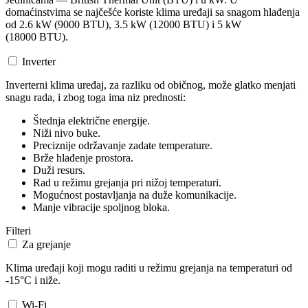
domaćinstvima se najčešće koriste klima uređaji sa snagom hlađenja
od 2.6 kW (9000 BTU), 3.5 kW (12000 BTU) i 5 kW
(18000 BTU).
Inverter
Inverterni klima uređaj, za razliku od običnog, može glatko menjati
snagu rada, i zbog toga ima niz prednosti:
Štednja električne energije.
Niži nivo buke.
Preciznije održavanje zadate temperature.
Brže hlađenje prostora.
Duži resurs.
Rad u režimu grejanja pri nižoj temperaturi.
Mogućnost postavljanja na duže komunikacije.
Manje vibracije spoljnog bloka.
Filteri
Za grejanje
Klima uređaji koji mogu raditi u režimu grejanja na temperaturi od
-15°C i niže.
Wi-Fi