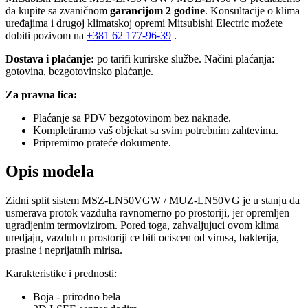
da kupite sa zvaničnom
garancijom 2 godine
. Konsultacije o klima
uređajima i drugoj klimatskoj opremi Mitsubishi Electric možete
dobiti pozivom na
+381
62 177-96-39
.
Dostava i plaćanje:
po tarifi kurirske službe. Načini plaćanja:
gotovina, bezgotovinsko plaćanje.
Za pravna lica:
Plaćanje sa PDV bezgotovinom bez naknade.
Kompletiramo vaš objekat sa svim potrebnim zahtevima.
Pripremimo prateće dokumente.
Opis modela
Zidni split sistem MSZ-LN50VGW / MUZ-LN50VG je u stanju da
usmerava protok vazduha ravnomerno po prostoriji, jer opremljen
ugradjenim termovizirom. Pored toga, zahvaljujuci ovom klima
uredjaju, vazduh u prostoriji ce biti ociscen od virusa, bakterija,
prasine i neprijatnih mirisa.
Karakteristike i prednosti:
Boja - prirodno bela