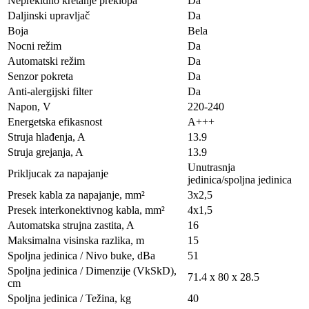
Neprekidno kretanje preklopa
Da
Daljinski upravljač
Da
Boja
Bela
Nocni režim
Da
Automatski režim
Da
Senzor pokreta
Da
Anti-alergijski filter
Da
Napon, V
220-240
Energetska efikasnost
A+++
Struja hlađenja, A
13.9
Struja grejanja, A
13.9
Unutrasnja
Prikljucak za napajanje
jedinica/spoljna jedinica
Presek kabla za napajanje, mm²
3х2,5
Presek interkonektivnog kabla, mm²
4х1,5
Automatska strujna zastita, A
16
Maksimalna visinska razlika, m
15
Spoljna jedinica / Nivo buke, dBa
51
Spoljna jedinica / Dimenzije (VkSkD),
71.4 x 80 x 28.5
сm
Spoljna jedinica / Težina, kg
40