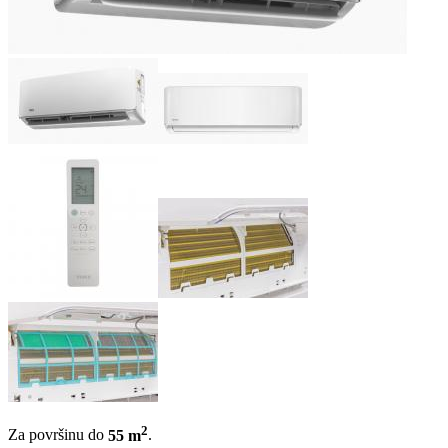
2
Za površinu do
55 m
.