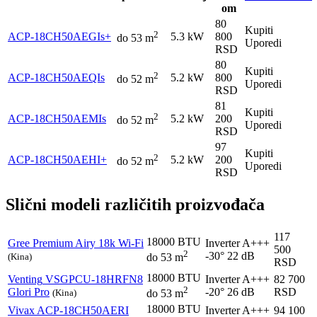
om
80
Kupiti
2
ACP-18CH50AEGIs+
5.3 kW
800
do 53 m
Uporedi
RSD
80
Kupiti
2
ACP-18CH50AEQIs
5.2 kW
800
do 52 m
Uporedi
RSD
81
Kupiti
2
ACP-18CH50AEMIs
5.2 kW
200
do 52 m
Uporedi
RSD
97
Kupiti
2
ACP-18CH50AEHI+
5.2 kW
200
do 52 m
Uporedi
RSD
Slični modeli različitih proizvođača
117
18000 BTU
Gree
Premium Airy 18k Wi-Fi
Inverter
A+++
500
2
-30°
22 dB
(Kina)
do 53 m
RSD
18000 BTU
Venting
VSGPCU-18HRFN8
Inverter
A+++
82 700
2
Glori Pro
-20°
26 dB
RSD
(Kina)
do 53 m
18000 BTU
Vivax
ACP-18CH50AERI
Inverter
A+++
94 100