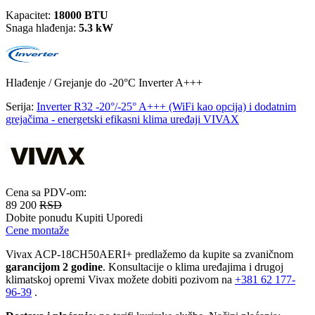
Kapacitet:
18000 BTU
Snaga hlađenja:
5.3 kW
Hlađenje / Grejanje
do -20°C
Inverter
A+++
Serija:
Inverter R32 -20°/-25° A+++ (WiFi kao opcija) i dodatnim
grejačima - energetski efikasni klima uređaji VIVAX
Cena sa PDV-om:
89 200
RSD
Dobite ponudu
Kupiti
Uporedi
Cene montaže
Vivax ACP-18CH50AERI+ predlažemo da kupite sa zvaničnom
garancijom 2 godine
. Konsultacije o klima uređajima i drugoj
klimatskoj opremi Vivax možete dobiti pozivom na
+381
62 177-
96-39
.