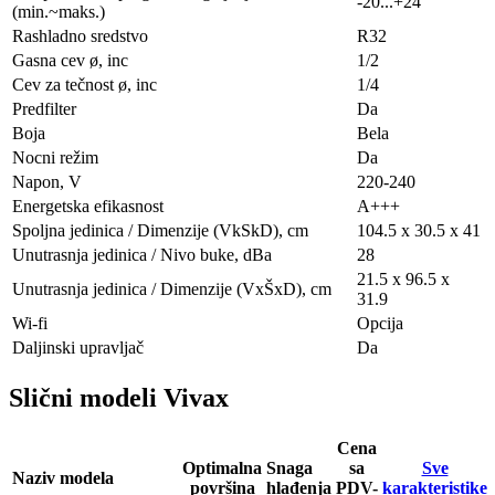
-20...+24
(min.~maks.)
Rashladno sredstvo
R32
Gasna cev ø, inc
1/2
Cev za tečnost ø, inc
1/4
Predfilter
Da
Boja
Bela
Nocni režim
Da
Napon, V
220-240
Energetska efikasnost
A+++
Spoljna jedinica / Dimenzije (VkSkD), сm
104.5 x 30.5 x 41
Unutrasnja jedinica / Nivo buke, dBa
28
21.5 x 96.5 x
Unutrasnja jedinica / Dimenzije (VxŠxD), сm
31.9
Wi-fi
Opcija
Daljinski upravljač
Da
Slični modeli Vivax
Cena
Optimalna
Snaga
sa
Sve
Naziv modela
površina
hlađenja
PDV-
karakteristike