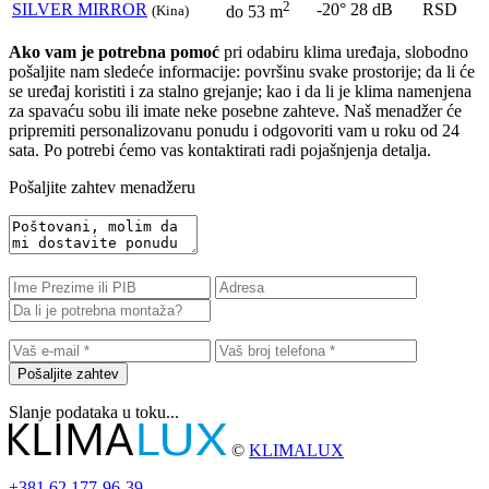
2
SILVER MIRROR
-20°
28 dB
RSD
(Kina)
do 53 m
Ako vam je potrebna pomoć
pri odabiru klima uređaja, slobodno
pošaljite nam sledeće informacije: površinu svake prostorije; da li će
se uređaj koristiti i za stalno grejanje; kao i da li je klima namenjena
za spavaću sobu ili imate neke posebne zahteve. Naš menadžer će
pripremiti personalizovanu ponudu i odgovoriti vam u roku od 24
sata. Po potrebi ćemo vas kontaktirati radi pojašnjenja detalja.
Pošaljite zahtev menadžeru
Pošaljite zahtev
Slanje podataka u toku...
©
KLIMALUX
+381
62 177-96-39