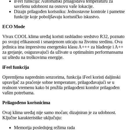
iFeel funkcija: Automatski prilagođava temperaturu za
savršenu udobnost na osnovu vaše lokacije.
Dizajn prilagođen korisniku: Jednostavne kontrole i pametne
funkcije koje poboljšavaju korisničko iskustvo.
ECO Mode
Vivax COOL klima uređaj koristi rashladno sredstvo R32, poznato
po svojoj efikasnosti i smanjenom uticaju na životnu sredinu. Ova
jedinica ima impresivnu energetsku klasu A+++ za hlađenje i A++
za grejanje, osiguravajući da uživate u optimalnim performansama
uz uštedu na troškovima energije.
iFeel funkcija
Opremljena naprednim senzorima, funkcija iFeel koristi daljinski
upravljač za praćenje sobne temperature, prilagođavajući se u
realnom vremenu kako bi pružila prilagođeni komfor prilagođen
vašim potrebama.
Prilagođeno korisnicima
Ovaj klima uređaj nije samo moćan; dizajniran je za udobnost.
Ključne karakteristike uključuju:
Memorija poslednjeg režima rada