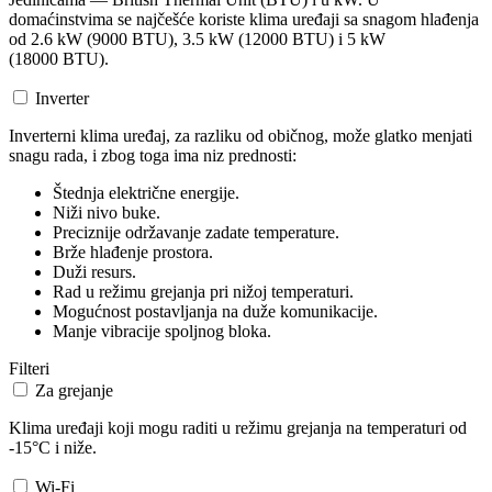
domaćinstvima se najčešće koriste klima uređaji sa snagom hlađenja
od 2.6 kW (9000 BTU), 3.5 kW (12000 BTU) i 5 kW
(18000 BTU).
Inverter
Inverterni klima uređaj, za razliku od običnog, može glatko menjati
snagu rada, i zbog toga ima niz prednosti:
Štednja električne energije.
Niži nivo buke.
Preciznije održavanje zadate temperature.
Brže hlađenje prostora.
Duži resurs.
Rad u režimu grejanja pri nižoj temperaturi.
Mogućnost postavljanja na duže komunikacije.
Manje vibracije spoljnog bloka.
Filteri
Za grejanje
Klima uređaji koji mogu raditi u režimu grejanja na temperaturi od
-15°C i niže.
Wi-Fi