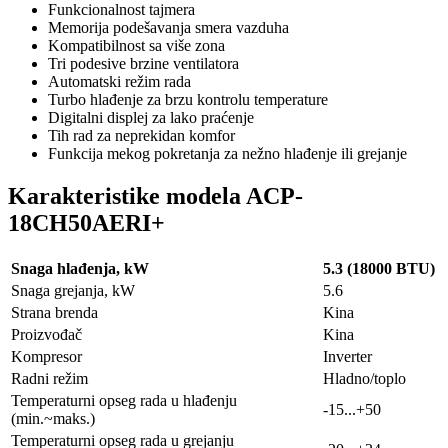
Funkcionalnost tajmera
Memorija podešavanja smera vazduha
Kompatibilnost sa više zona
Tri podesive brzine ventilatora
Automatski režim rada
Turbo hlađenje za brzu kontrolu temperature
Digitalni displej za lako praćenje
Tih rad za neprekidan komfor
Funkcija mekog pokretanja za nežno hlađenje ili grejanje
Karakteristike modela ACP-
18CH50AERI+
Snaga hlađenja, kW
5.3 (18000 BTU)
Snaga grejanja, kW
5.6
Strana brenda
Kina
Proizvođač
Kina
Kompresor
Inverter
Radni režim
Hladno/toplo
Temperaturni opseg rada u hlađenju
-15...+50
(min.~maks.)
Temperaturni opseg rada u grejanju