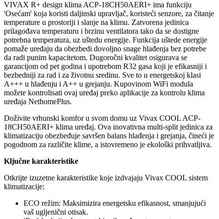
VIVAX R+ design klima ACP-18CH50AERI+ ima funkciju
'Osećam' koja koristi daljinski upravljač, koristeći senzore, za čitanje
temperature u prostoriji i slanje na klimu. Zatvorena jedinica
prilagođava temperaturu i brzinu ventilatora tako da se dostigne
potrebna temperatura, uz uštedu energije. Funkcija uštede energije
pomaže uređaju da obezbedi dovoljno snage hlađenja bez potrebe
da radi punim kapacitetom. Dugoročni kvalitet osigurava se
garancijom od pet godina i upotrebom R32 gasa koji je efikasniji i
bezbedniji za rad i za životnu sredinu. Sve to u energetskoj klasi
A+++ u hlađenju i A++ u grejanju. Kupovinom WiFi modula
možete kontrolisati ovaj uređaj preko aplikacije za kontrolu klima
uređaja NethomePlus.
Doživite vrhunski komfor u svom domu uz Vivax COOL ACP-
18CH50AERI+ klima uređaj. Ova inovativna multi-split jedinica za
klimatizaciju obezbeđuje savršen balans hlađenja i grejanja, čineći je
pogodnom za različite klime, a istovremeno je ekološki prihvatljiva.
Ključne karakteristike
Otkrijte izuzetne karakteristike koje izdvajaju Vivax COOL sistem
klimatizacije:
ECO režim: Maksimizira energetsku efikasnost, smanjujući
vaš ugljenični otisak.