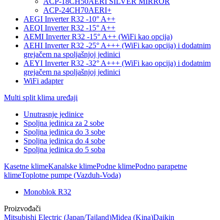
ACP-18CH50AERI SILVER MIRROR
ACP-24CH70AERI+
AEGI Inverter R32 -10° A++
AEQI Inverter R32 -15° A++
AEMI Inverter R32 -15° A++ (WiFi kao opcija)
AEHI Inverter R32 -25° A+++ (WiFi kao opcija) i dodatnim
grejačem na spoljašnjoj jedinici
AEYI Inverter R32 -32° A+++ (WiFi kao opcija) i dodatnim
grejačem na spoljašnjoj jedinici
WiFi adapter
Multi split klima uređaji
Unutrasnje jedinice
Spoljna jedinica za 2 sobe
Spoljna jedinica do 3 sobe
Spoljna jedinica do 4 sobe
Spoljna jedinica do 5 soba
Kasetne klime
Kanalske klime
Podne klime
Podno parapetne
klime
Toplotne pumpe (Vazduh-Voda)
Monoblok R32
Proizvođači
Mitsubishi Electric
(Japan/Tajland)
Midea
(Kina)
Daikin