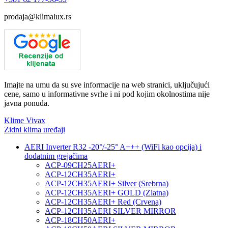
prodaja@klimalux.rs
Imajte na umu da su sve informacije na web stranici, uključujući
cene, samo u informativne svrhe i ni pod kojim okolnostima nije
javna ponuda.
Klime Vivax
Zidni klima uređaji
AERI Inverter R32 -20°/-25° A+++ (WiFi kao opcija) i
dodatnim grejačima
ACP-09CH25AERI+
ACP-12CH35AERI+
ACP-12CH35AERI+ Silver (Srebrna)
ACP-12CH35AERI+ GOLD (Zlatna)
ACP-12CH35AERI+ Red (Crvena)
ACP-12CH35AERI SILVER MIRROR
ACP-18CH50AERI+