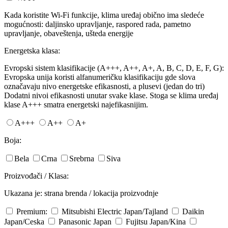
Kada koristite Wi-Fi funkcije, klima uređaj obično ima sledeće
mogućnosti: daljinsko upravljanje, raspored rada, pametno
upravljanje, obaveštenja, ušteda energije
Energetska klasa:
Evropski sistem klasifikacije (A+++, A++, A+, A, B, C, D, E, F, G):
Evropska unija koristi alfanumeričku klasifikaciju gde slova
označavaju nivo energetske efikasnosti, a plusevi (jedan do tri)
Dodatni nivoi efikasnosti unutar svake klase. Stoga se klima uređaj
klase A+++ smatra energetski najefikasnijim.
A+++
A++
A+
Boja:
Bela
Crna
Srebrna
Siva
Proizvođači / Klasa:
Ukazana je: strana brenda / lokacija proizvodnje
Premium:
Mitsubishi Electric
Japan/Tajland
Daikin
Japan/Ceska
Panasonic
Japan
Fujitsu
Japan/Kina