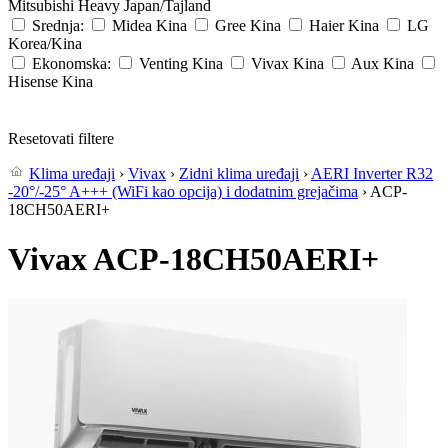
Mitsubishi Heavy
Japan/Tajland
Srednja:
Midea
Kina
Gree
Kina
Haier
Kina
LG
Korea/Kina
Ekonomska:
Venting
Kina
Vivax
Kina
Aux
Kina
Hisense
Kina
Resetovati filtere
Klima uređaji
›
Vivax
›
Zidni klima uređaji
›
AERI Inverter R32
-20°/-25° A+++ (WiFi kao opcija) i dodatnim grejačima
› ACP-
18CH50AERI+
Vivax ACP-18CH50AERI+