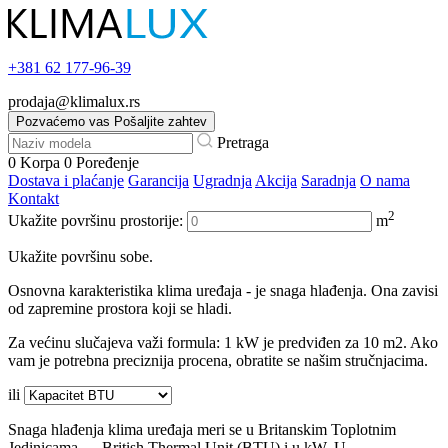
+381
62 177-96-39
prodaja@klimalux.rs
Pozvaćemo vas
Pošaljite zahtev
Pretraga
0
Korpa
0
Poređenje
Dostava i plaćanje
Garancija
Ugradnja
Akcija
Saradnja
O nama
Kontakt
2
Ukažite površinu prostorije:
m
Ukažite površinu sobe.
Osnovna karakteristika klima uređaja - je snaga hlađenja. Ona zavisi
od zapremine prostora koji se hladi.
Za većinu slučajeva važi formula: 1 kW je predviđen za 10 m2. Ako
vam je potrebna preciznija procena, obratite se našim stručnjacima.
ili
Snaga hlađenja klima uređaja meri se u Britanskim Toplotnim
Jedinicama — British Thermal Unit (BTU) i u kW. U