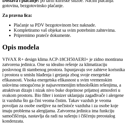
Dostava i plaćanje:
po tarifi kurirske službe. Načini plaćanja:
gotovina, bezgotovinsko plaćanje.
Za pravna lica:
Plaćanje sa PDV bezgotovinom bez naknade.
Kompletiramo vaš objekat sa svim potrebnim zahtevima.
Pripremimo prateće dokumente.
Opis modela
VIVAX R+ design klima ACP-18CH50AERI+ je zidno montirana
zatvorena jedinica. One su idealno rešenje za klimatizaciju
poslovnog ili stambenog prostora. Ispunjavaju sve zahteve korisnika
i prostora u smislu hlađenja i grejanja zbog svoje energetske
efikasnosti. Visoka energetska efikasnost u svim vremenskim
uslovima omogućena je najsavremenijim tehnološkim rešenjima, a
atraktivan dizajn i nizak nivo buke doprinose prijatnoj atmosferi u
svakom prostoru. Bio filter i ionizer uklanjaju zagađivače i alergene
iz vazduha što ga čini veoma čistim. Takav vazduh je veoma
povoljan za osobe osetljive na nečistoće vazduha i za osobe koje
imaju problema sa alergijama. Zatvorena jedinica ima funkciju
samočišćenja, nastavlja da radi na sušenju i čišćenju preostalog
kondenzata.