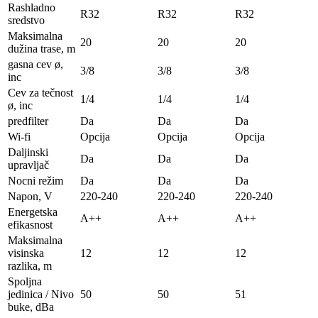
Rashladno
R32
R32
R32
sredstvo
Maksimalna
20
20
20
dužina trase, m
gasna cev ø,
3/8
3/8
3/8
inc
Cev za tečnost
1/4
1/4
1/4
ø, inc
predfilter
Da
Da
Da
Wi-fi
Opcija
Opcija
Opcija
Daljinski
Da
Da
Da
upravljač
Nocni režim
Da
Da
Da
Napon, V
220-240
220-240
220-240
Energetska
A++
A++
A++
efikasnost
Maksimalna
visinska
12
12
12
razlika, m
Spoljna
jedinica / Nivo
50
50
51
buke, dBa