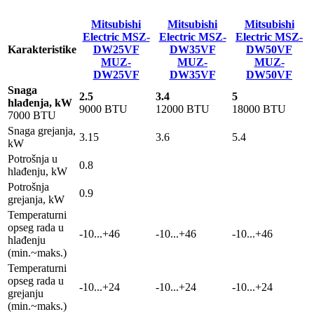
Mitsubishi
Mitsubishi
Mitsubishi
Electric MSZ-
Electric MSZ-
Electric MSZ-
Karakteristike
DW25VF
DW35VF
DW50VF
MUZ-
MUZ-
MUZ-
DW25VF
DW35VF
DW50VF
Snaga
2.5
3.4
5
hlađenja, kW
9000 BTU
12000 BTU
18000 BTU
7000 BTU
Snaga grejanja,
3.15
3.6
5.4
kW
Potrošnja u
0.8
hlađenju, kW
Potrošnja
0.9
grejanja, kW
Temperaturni
opseg rada u
-10...+46
-10...+46
-10...+46
hlađenju
(min.~maks.)
Temperaturni
opseg rada u
-10...+24
-10...+24
-10...+24
grejanju
(min.~maks.)