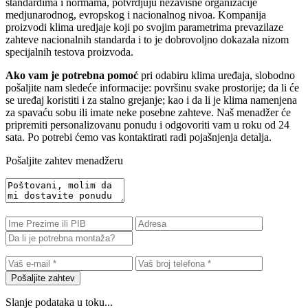
standardima i normama, potvrdjuju nezavisne organizacije
medjunarodnog, evropskog i nacionalnog nivoa. Kompanija
proizvodi klima uredjaje koji po svojim parametrima prevazilaze
zahteve nacionalnih standarda i to je dobrovoljno dokazala nizom
specijalnih testova proizvoda.
Ako vam je potrebna pomoć
pri odabiru klima uređaja, slobodno
pošaljite nam sledeće informacije: površinu svake prostorije; da li će
se uređaj koristiti i za stalno grejanje; kao i da li je klima namenjena
za spavaću sobu ili imate neke posebne zahteve. Naš menadžer će
pripremiti personalizovanu ponudu i odgovoriti vam u roku od 24
sata. Po potrebi ćemo vas kontaktirati radi pojašnjenja detalja.
Pošaljite zahtev menadžeru
Pošaljite zahtev
Slanje podataka u toku...