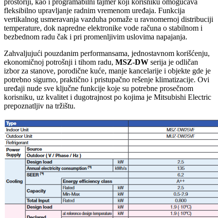
prostoriji, kao i programabilni tajmer koji korisniku omogućava
fleksibilno upravljanje radnim vremenom uređaja. Funkcija
vertikalnog usmeravanja vazduha pomaže u ravnomernoj distribuciji
temperature, dok napredne elektronike vode računa o stabilnom i
bezbednom radu čak i pri promenljivim uslovima napajanja.
Zahvaljujući pouzdanim performansama, jednostavnom korišćenju,
ekonomičnoj potrošnji i tihom radu,
MSZ-DW
serija je odličan
izbor za stanove, porodične kuće, manje kancelarije i objekte gde je
potrebno sigurno, praktično i pristupačno rešenje klimatizacije. Ovi
uređaji nude sve ključne funkcije koje su potrebne prosečnom
korisniku, uz kvalitet i dugotrajnost po kojima je Mitsubishi Electric
prepoznatljiv na tržištu.