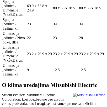
Spoljna
jedinica /
69.9 x 53.8 x
80 x 55 x 28.5
80 x 55 x 28.5
Dimenzije
24.9
(VkSkD), сm
Spoljna
jedinica /
23
34
34
Težina, kg
Unutrasnja
jedinica / Nivo
22
23
28
buke, dBa
Unutrasnja
jedinica /
23.2 x 79.9 x 29
23.2 x 79.9 x 29
23.2 x 79.9 x 29
Dimenzije
(VxŠxD), сm
Unutrasnja
jedinica /
9
12.5
12.5
Težina, kg
O klima uređajima Mitsubishi Electric
Sistem kvaliteta Mitsubishi Electric
Corporation, koji obezbedjuje ceo zivotni
ciklus proizvoda, kao i usaglasenost same opreme sa razlicitim