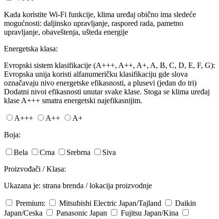
Kada koristite Wi-Fi funkcije, klima uređaj obično ima sledeće
mogućnosti: daljinsko upravljanje, raspored rada, pametno
upravljanje, obaveštenja, ušteda energije
Energetska klasa:
Evropski sistem klasifikacije (A+++, A++, A+, A, B, C, D, E, F, G):
Evropska unija koristi alfanumeričku klasifikaciju gde slova
označavaju nivo energetske efikasnosti, a plusevi (jedan do tri)
Dodatni nivoi efikasnosti unutar svake klase. Stoga se klima uređaj
klase A+++ smatra energetski najefikasnijim.
A+++
A++
A+
Boja:
Bela
Crna
Srebrna
Siva
Proizvođači / Klasa:
Ukazana je: strana brenda / lokacija proizvodnje
Premium:
Mitsubishi Electric
Japan/Tajland
Daikin
Japan/Ceska
Panasonic
Japan
Fujitsu
Japan/Kina