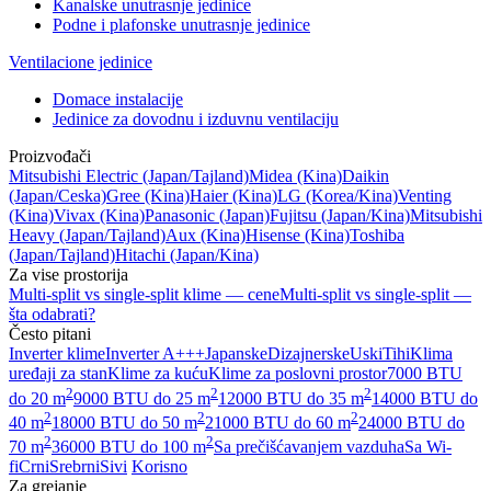
Kanalske unutrasnje jedinice
Podne i plafonske unutrasnje jedinice
Ventilacione jedinice
Domace instalacije
Jedinice za dovodnu i izduvnu ventilaciju
Proizvođači
Mitsubishi Electric
(Japan/Tajland)
Midea
(Kina)
Daikin
(Japan/Ceska)
Gree
(Kina)
Haier
(Kina)
LG
(Korea/Kina)
Venting
(Kina)
Vivax
(Kina)
Panasonic
(Japan)
Fujitsu
(Japan/Kina)
Mitsubishi
Heavy
(Japan/Tajland)
Aux
(Kina)
Hisense
(Kina)
Toshiba
(Japan/Tajland)
Hitachi
(Japan/Kina)
Za vise prostorija
Multi-split vs single-split klime — cene
Multi-split vs single-split —
šta odabrati?
Često pitani
Inverter klime
Inverter A+++
Japanske
Dizajnerske
Uski
Tihi
Klima
uređaji za stan
Klime za kuću
Klime za poslovni prostor
7000 BTU
2
2
2
do 20 m
9000 BTU do 25 m
12000 BTU do 35 m
14000 BTU do
2
2
2
40 m
18000 BTU do 50 m
21000 BTU do 60 m
24000 BTU do
2
2
70 m
36000 BTU do 100 m
Sa prečišćavanjem vazduha
Sa Wi-
fi
Crni
Srebrni
Sivi
Korisno
Za grejanje