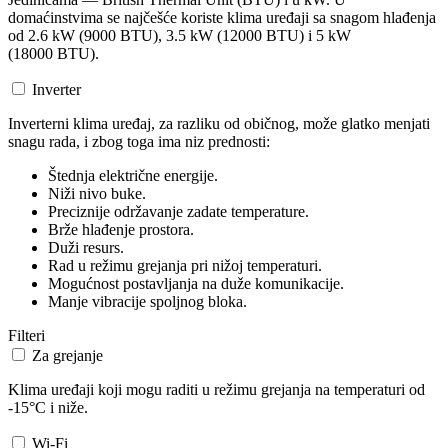
domaćinstvima se najčešće koriste klima uređaji sa snagom hlađenja
od 2.6 kW (9000 BTU), 3.5 kW (12000 BTU) i 5 kW
(18000 BTU).
Inverter
Inverterni klima uređaj, za razliku od običnog, može glatko menjati
snagu rada, i zbog toga ima niz prednosti:
Štednja električne energije.
Niži nivo buke.
Preciznije održavanje zadate temperature.
Brže hlađenje prostora.
Duži resurs.
Rad u režimu grejanja pri nižoj temperaturi.
Mogućnost postavljanja na duže komunikacije.
Manje vibracije spoljnog bloka.
Filteri
Za grejanje
Klima uređaji koji mogu raditi u režimu grejanja na temperaturi od
-15°C i niže.
Wi-Fi