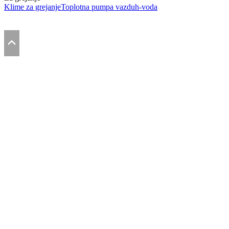
Klime za grejanje
Toplotna pumpa vazduh-voda