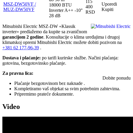
115
MSZ-DW50VF /
Uporedi
18000 BTU
400
MUZ-DW50VF
Kupiti
Inverter
A++
-10°
RSD
28 dB
Mitsubishi Electric MSZ-DW «Klassik
inverter» predlažemo da kupite sa zvaničnom
garancijom 2 godine
. Konsultacije o klima uređajima i drugoj
klimatskoj opremi Mitsubishi Electric možete dobiti pozivom na
+381
62 177-96-39
.
Dostava i plaćanje:
po tarifi kurirske službe. Načini plaćanja:
gotovina, bezgotovinsko plaćanje.
Za pravna lica:
Dobite ponudu
Plaćanje bezgotovinom bez naknade .
Kompletiramo vaš objekat sa svim potrebnim zahtevima.
Pripremimo prateće dokumente.
Video