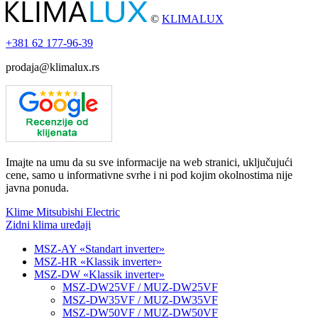
©
KLIMALUX
+381
62 177-96-39
prodaja@klimalux.rs
Imajte na umu da su sve informacije na web stranici, uključujući
cene, samo u informativne svrhe i ni pod kojim okolnostima nije
javna ponuda.
Klime Mitsubishi Electric
Zidni klima uređaji
MSZ-AY «Standart inverter»
MSZ-HR «Klassik inverter»
MSZ-DW «Klassik inverter»
MSZ-DW25VF / MUZ-DW25VF
MSZ-DW35VF / MUZ-DW35VF
MSZ-DW50VF / MUZ-DW50VF