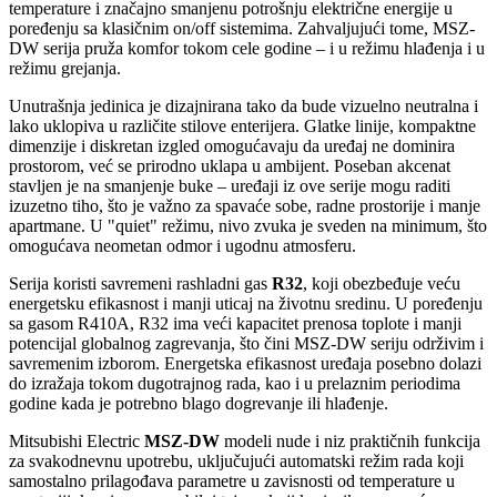
temperature i značajno smanjenu potrošnju električne energije u
poređenju sa klasičnim on/off sistemima. Zahvaljujući tome, MSZ-
DW serija pruža komfor tokom cele godine – i u režimu hlađenja i u
režimu grejanja.
Unutrašnja jedinica je dizajnirana tako da bude vizuelno neutralna i
lako uklopiva u različite stilove enterijera. Glatke linije, kompaktne
dimenzije i diskretan izgled omogućavaju da uređaj ne dominira
prostorom, već se prirodno uklapa u ambijent. Poseban akcenat
stavljen je na smanjenje buke – uređaji iz ove serije mogu raditi
izuzetno tiho, što je važno za spavaće sobe, radne prostorije i manje
apartmane. U "quiet" režimu, nivo zvuka je sveden na minimum, što
omogućava neometan odmor i ugodnu atmosferu.
Serija koristi savremeni rashladni gas
R32
, koji obezbeđuje veću
energetsku efikasnost i manji uticaj na životnu sredinu. U poređenju
sa gasom R410A, R32 ima veći kapacitet prenosa toplote i manji
potencijal globalnog zagrevanja, što čini MSZ-DW seriju održivim i
savremenim izborom. Energetska efikasnost uređaja posebno dolazi
do izražaja tokom dugotrajnog rada, kao i u prelaznim periodima
godine kada je potrebno blago dogrevanje ili hlađenje.
Mitsubishi Electric
MSZ-DW
modeli nude i niz praktičnih funkcija
za svakodnevnu upotrebu, uključujući automatski režim rada koji
samostalno prilagođava parametre u zavisnosti od temperature u