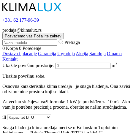
+381
62 177-96-39
prodaja@klimalux.rs
Pozvaćemo vas
Pošaljite zahtev
Pretraga
0
Korpa
0
Poređenje
Dostava i plaćanje
Garancija
Ugradnja
Akcija
Saradnja
O nama
Kontakt
2
Ukažite površinu prostorije:
m
Ukažite površinu sobe.
Osnovna karakteristika klima uređaja - je snaga hlađenja. Ona zavisi
od zapremine prostora koji se hladi.
Za većinu slučajeva važi formula: 1 kW je predviđen za 10 m2. Ako
vam je potrebna preciznija procena, obratite se našim stručnjacima.
ili
Snaga hlađenja klima uređaja meri se u Britanskim Toplotnim
Jedinicama — British Thermal Unit (BTU) i u kW. U