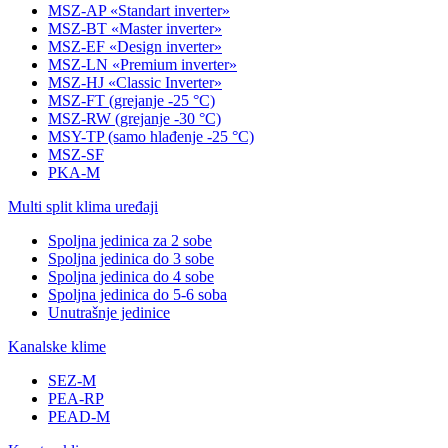
MSZ-AP «Standart inverter»
MSZ-BT «Master inverter»
MSZ-EF «Design inverter»
MSZ-LN «Premium inverter»
MSZ-HJ «Classic Inverter»
MSZ-FT (grejanje -25 °C)
MSZ-RW (grejanje -30 °C)
MSY-TP (samo hlađenje -25 °C)
MSZ-SF
PKA-M
Multi split klima uređaji
Spoljna jedinica za 2 sobe
Spoljna jedinica do 3 sobe
Spoljna jedinica do 4 sobe
Spoljna jedinica do 5-6 soba
Unutrašnje jedinice
Kanalske klime
SEZ-M
PEA-RP
PEAD-M