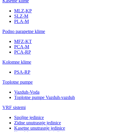
Kasetne klime
MLZ-KP
SLZ-M
PLA-M
Podno parapetne klime
MFZ-KT
PCA-M
PCA-RP
Kolomne klime
PSA-RP
Toplotne pumpe
Vazduh-Voda
Toplotne pumpe Vazduh-vazduh
VRF sistemi
Spoljne jedinice
Zidne unutrasnje jedinice
Kasetne unutrasnje jedinice