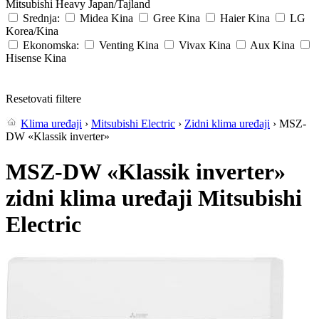
Mitsubishi Heavy
Japan/Tajland
Srednja:
Midea
Kina
Gree
Kina
Haier
Kina
LG
Korea/Kina
Ekonomska:
Venting
Kina
Vivax
Kina
Aux
Kina
Hisense
Kina
Resetovati filtere
Klima uređaji
›
Mitsubishi Electric
›
Zidni klima uređaji
› MSZ-
DW «Klassik inverter»
MSZ-DW «Klassik inverter»
zidni klima uređaji Mitsubishi
Electric