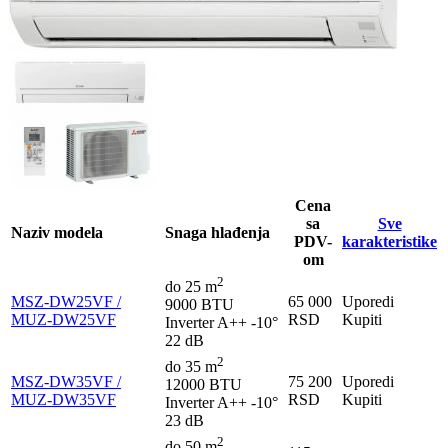
Cena
sa
Sve
Naziv modela
Snaga hlađenja
PDV-
karakteristike
om
2
do 25 m
MSZ-DW25VF /
65 000
Uporedi
9000 BTU
MUZ-DW25VF
RSD
Kupiti
Inverter
A++
-10°
22 dB
2
do 35 m
MSZ-DW35VF /
75 200
Uporedi
12000 BTU
MUZ-DW35VF
RSD
Kupiti
Inverter
A++
-10°
23 dB
2
do 50 m