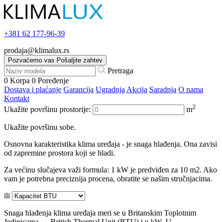
+381
62 177-96-39
prodaja@klimalux.rs
Pozvaćemo vas
Pošaljite zahtev
Pretraga
0
Korpa
0
Poređenje
Dostava i plaćanje
Garancija
Ugradnja
Akcija
Saradnja
O nama
Kontakt
2
Ukažite površinu prostorije:
m
Ukažite površinu sobe.
Osnovna karakteristika klima uređaja - je snaga hlađenja. Ona zavisi
od zapremine prostora koji se hladi.
Za većinu slučajeva važi formula: 1 kW je predviđen za 10 m2. Ako
vam je potrebna preciznija procena, obratite se našim stručnjacima.
ili
Snaga hlađenja klima uređaja meri se u Britanskim Toplotnim
Jedinicama — British Thermal Unit (BTU) i u kW. U