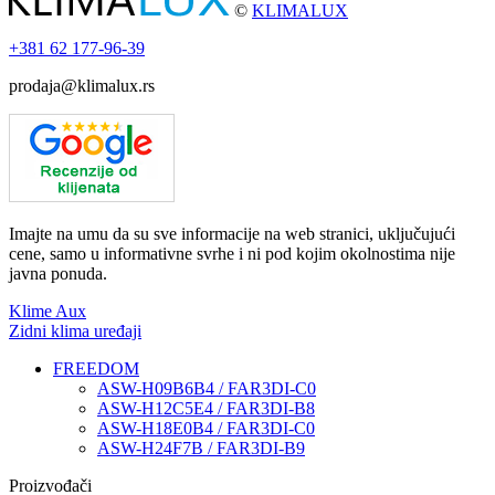
©
KLIMALUX
+381
62 177-96-39
prodaja@klimalux.rs
Imajte na umu da su sve informacije na web stranici, uključujući
cene, samo u informativne svrhe i ni pod kojim okolnostima nije
javna ponuda.
Klime Aux
Zidni klima uređaji
FREEDOM
ASW-H09B6B4 / FAR3DI-C0
ASW-H12C5E4 / FAR3DI-B8
ASW-H18E0B4 / FAR3DI-C0
ASW-H24F7B / FAR3DI-B9
Proizvođači