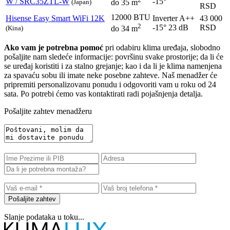
W / SRC35ZTL-W
-15°
(Japan)
do 35 m
RSD
12000 BTU
Hisense
Easy Smart WiFi 12K
Inverter
A++
43 000
2
-15°
23 dB
RSD
(Kina)
do 34 m
Ako vam je potrebna pomoć
pri odabiru klima uređaja, slobodno
pošaljite nam sledeće informacije: površinu svake prostorije; da li će
se uređaj koristiti i za stalno grejanje; kao i da li je klima namenjena
za spavaću sobu ili imate neke posebne zahteve. Naš menadžer će
pripremiti personalizovanu ponudu i odgovoriti vam u roku od 24
sata. Po potrebi ćemo vas kontaktirati radi pojašnjenja detalja.
Pošaljite zahtev menadžeru
Pošaljite zahtev
Slanje podataka u toku...