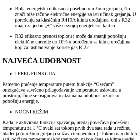
Bolja energetska efikasnost posebno u režimu grejanja, što
znači niže račune električne energije za isti učinak grejanja. U
poređenju sa klasičnim R410A klima uređajima, oni s R32
imaju za jedan „+“ više u svojoj energetskoj kartici
R32 efikasno prenosi toplotu i može da smanji potrošnju
električne energije do 10% u poređenju sa klima uređajima
koji za rashlađivanje koriste gas R-22
NAJVEĆA UDOBNOST
I FEEL FUNKCIJA
Pametno praćenje temperature putem funkcije “Osećam”
omogućava savršeno prilagođavanje temperature uslovima u
prostoriji, čime se osigurava maksimalna udobnost uz nisku
potrošnju energije.
NOĆNI REŽIM
Kada je aktivirana funkcija spavanja, uređaj povećava podešenu
temperaturu za 1 °C svaki sat tokom prvih dva sata rada u režimu
hlađenja (u režimu grejanja snižava temperaturu). Tokom narednih 5
sati, održava temperaturu konstantnom, nakon čega se klima uređaj