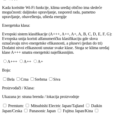
Kada koristite Wi-Fi funkcije, klima uređaj obično ima sledeće
mogućnosti: daljinsko upravljanje, raspored rada, pametno
upravljanje, obaveštenja, ušteda energije
Energetska klasa:
Evropski sistem klasifikacije (A+++, A++, A+, A, B, C, D, E, F, G):
Evropska unija koristi alfanumeričku klasifikaciju gde slova
označavaju nivo energetske efikasnosti, a plusevi (jedan do tri)
Dodatni nivoi efikasnosti unutar svake klase. Stoga se klima uređaj
klase A+++ smatra energetski najefikasnijim.
A+++
A++
A+
Boja:
Bela
Crna
Srebrna
Siva
Proizvođači / Klasa:
Ukazana je: strana brenda / lokacija proizvodnje
Premium:
Mitsubishi Electric
Japan/Tajland
Daikin
Japan/Ceska
Panasonic
Japan
Fujitsu
Japan/Kina