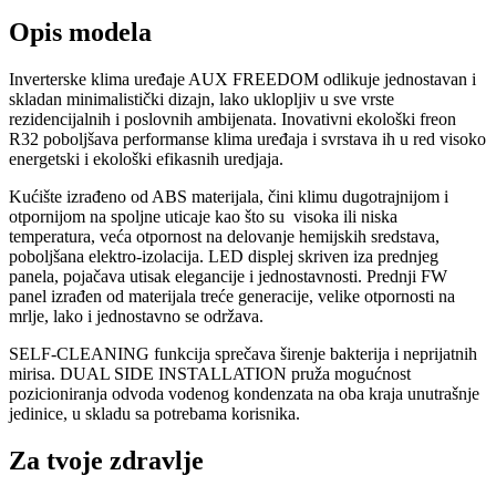
Opis modela
Inverterske klima uređaje AUX FREEDOM odlikuje jednostavan i
skladan minimalistički dizajn, lako uklopljiv u sve vrste
rezidencijalnih i poslovnih ambijenata. Inovativni ekološki freon
R32 poboljšava performanse klima uređaja i svrstava ih u red visoko
energetski i ekološki efikasnih uredjaja.
Kućište izrađeno od ABS materijala, čini klimu dugotrajnijom i
otpornijom na spoljne uticaje kao što su visoka ili niska
temperatura, veća otpornost na delovanje hemijskih sredstava,
poboljšana elektro-izolacija. LED displej skriven iza prednjeg
panela, pojačava utisak elegancije i jednostavnosti. Prednji FW
panel izrađen od materijala treće generacije, velike otpornosti na
mrlje, lako i jednostavno se održava.
SELF-CLEANING funkcija sprečava širenje bakterija i neprijatnih
mirisa. DUAL SIDE INSTALLATION pruža mogućnost
pozicioniranja odvoda vodenog kondenzata na oba kraja unutrašnje
jedinice, u skladu sa potrebama korisnika.
Za tvoje zdravlje