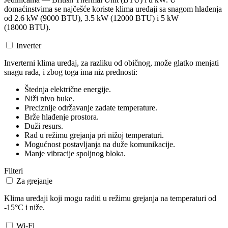
domaćinstvima se najčešće koriste klima uređaji sa snagom hlađenja
od 2.6 kW (9000 BTU), 3.5 kW (12000 BTU) i 5 kW
(18000 BTU).
Inverter
Inverterni klima uređaj, za razliku od običnog, može glatko menjati
snagu rada, i zbog toga ima niz prednosti:
Štednja električne energije.
Niži nivo buke.
Preciznije održavanje zadate temperature.
Brže hlađenje prostora.
Duži resurs.
Rad u režimu grejanja pri nižoj temperaturi.
Mogućnost postavljanja na duže komunikacije.
Manje vibracije spoljnog bloka.
Filteri
Za grejanje
Klima uređaji koji mogu raditi u režimu grejanja na temperaturi od
-15°C i niže.
Wi-Fi