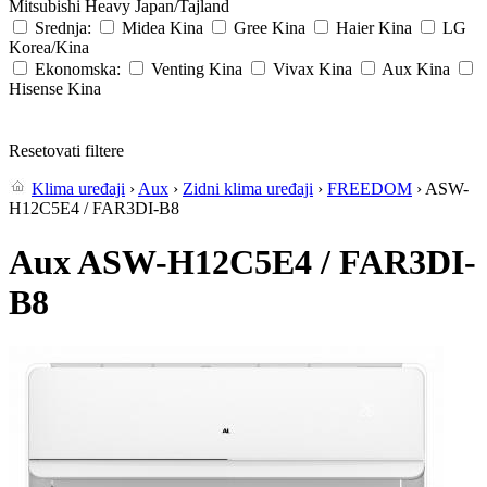
Mitsubishi Heavy
Japan/Tajland
Srednja:
Midea
Kina
Gree
Kina
Haier
Kina
LG
Korea/Kina
Ekonomska:
Venting
Kina
Vivax
Kina
Aux
Kina
Hisense
Kina
Resetovati filtere
Klima uređaji
›
Aux
›
Zidni klima uređaji
›
FREEDOM
› ASW-
H12C5E4 / FAR3DI-B8
Aux ASW-H12C5E4 / FAR3DI-
B8