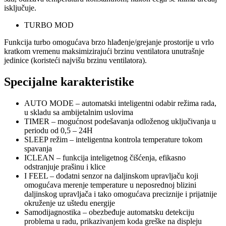
isključuje.
TURBO MOD
Funkcija turbo omogućava brzo hlađenje/grejanje prostorije u vrlo
kratkom vremenu maksimizirajući brzinu ventilatora unutrašnje
jedinice (koristeći najvišu brzinu ventilatora).
Specijalne karakteristike
AUTO MODE – automatski inteligentni odabir režima rada,
u skladu sa ambijetalnim uslovima
TIMER – mogućnost podešavanja odloženog uključivanja u
periodu od 0,5 – 24H
SLEEP režim – inteligentna kontrola temperature tokom
spavanja
ICLEAN – funkcija inteligetnog čišćenja, efikasno
odstranjuje prašinu i klice
I FEEL – dodatni senzor na daljinskom upravljaču koji
omogućava merenje temperature u neposrednoj blizini
daljinskog upravljača i tako omogućava preciznije i prijatnije
okruženje uz uštedu energije
Samodijagnostika – obezbeđuje automatsku detekciju
problema u radu, prikazivanjem koda greške na displeju