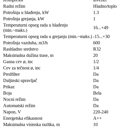
Radni režim
Hladno/toplo
Potrošnja u hlađenju, kW
1.3
Potrošnja grejanja, kW
1
Temperaturni opseg rada u hlađenju
16...+49
(min.~maks.)
Temperaturni opseg rada u grejanju (min.~maks.)
-15...+30
Potrošnja vazduha, m3/h
600
Rashladno sredstvo
R32
Maksimalna dužina trase, m
20
Gasna cev ø, inc
1/2
Cev za tečnost ø, inc
1/4
Predfilter
Da
Daljinski upravljač
Da
Prikaz
Da
Boja
Bela
Nocni režim
Da
Automatski režim
Da
Napon, V
220-240
Energetska efikasnost
A++
Maksimalna visinska razlika, m
10