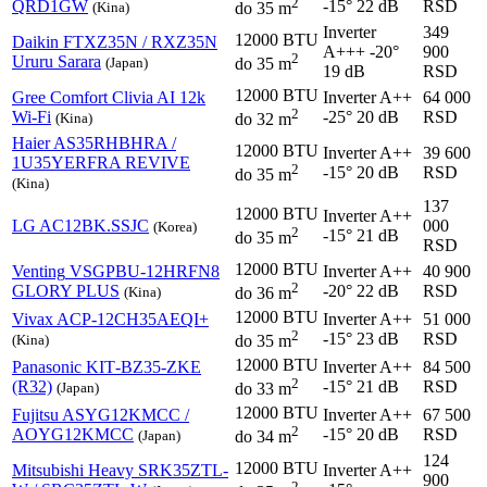
2
QRD1GW
-15°
22 dB
RSD
(Kina)
do 35 m
Inverter
349
12000 BTU
Daikin
FTXZ35N / RXZ35N
A+++
-20°
900
2
Ururu Sarara
(Japan)
do 35 m
19 dB
RSD
12000 BTU
Gree
Comfort Clivia AI 12k
Inverter
A++
64 000
2
Wi-Fi
-25°
20 dB
RSD
(Kina)
do 32 m
Haier
AS35RHBHRA /
12000 BTU
Inverter
A++
39 600
1U35YERFRA REVIVE
2
-15°
20 dB
RSD
do 35 m
(Kina)
137
12000 BTU
Inverter
A++
LG
AC12BK.SSJC
000
(Korea)
2
-15°
21 dB
do 35 m
RSD
12000 BTU
Venting
VSGPBU-12HRFN8
Inverter
A++
40 900
2
GLORY PLUS
-20°
22 dB
RSD
(Kina)
do 36 m
12000 BTU
Vivax
ACP-12CH35AEQI+
Inverter
A++
51 000
2
-15°
23 dB
RSD
(Kina)
do 35 m
12000 BTU
Panasonic
KIT‑BZ35‑ZKE
Inverter
A++
84 500
2
(R32)
-15°
21 dB
RSD
(Japan)
do 33 m
12000 BTU
Fujitsu
ASYG12KMCC /
Inverter
A++
67 500
2
AOYG12KMCC
-15°
20 dB
RSD
(Japan)
do 34 m
124
12000 BTU
Mitsubishi Heavy
SRK35ZTL-
Inverter
A++
900
2