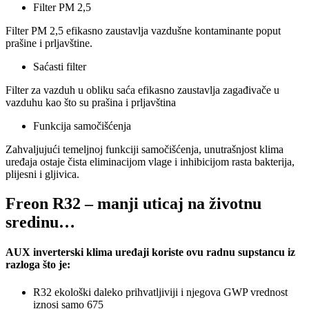
Filter PM 2,5
Filter PM 2,5 efikasno zaustavlja vazdušne kontaminante poput
prašine i prljavštine.
Saćasti filter
Filter za vazduh u obliku saća efikasno zaustavlja zagađivače u
vazduhu kao što su prašina i prljavština
Funkcija samočišćenja
Zahvaljujući temeljnoj funkciji samočišćenja, unutrašnjost klima
uređaja ostaje čista eliminacijom vlage i inhibicijom rasta bakterija,
plijesni i gljivica.
Freon R32 – manji uticaj na životnu
sredinu…
AUX inverterski klima uređaji koriste ovu radnu supstancu iz
razloga što je:
R32 ekološki daleko prihvatljiviji i njegova GWP vrednost
iznosi samo 675