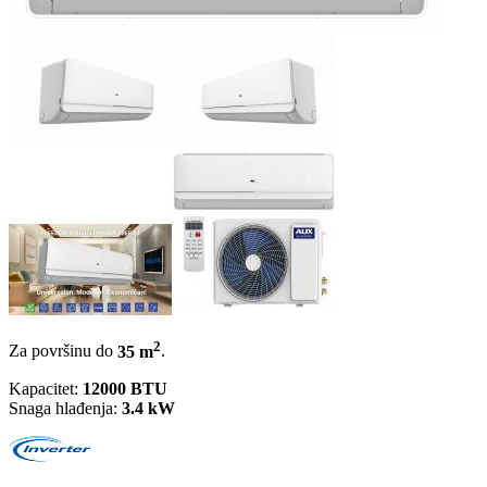
2
Za površinu do
35 m
.
Kapacitet:
12000 BTU
Snaga hlađenja:
3.4 kW