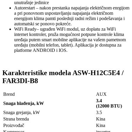
unutrašnje jedinice
Autorestart – nakon prestanka napajanja električnom enrgijom
a pri ponovnom uspostavljanju napajanja električnom
energijom klima pamti poslednji radni režim i podešavanja i
automatski se ponovo pokreće.
WiFi Ready– ugrađen WiFi modul, uz doplatu za WiFi
internet kontroler, pruža mogućnost potpune kontrole klima
uređaja putem smart mobilne aplikacije na vašem pametnom
uređaju (mobilni telefon, tablet). Aplikacija je dostupna za
platforme ANDROID i IOS.
Karakteristike modela ASW-H12C5E4 /
FAR3DI-B8
Brend
AUX
3.4
Snaga hlađenja, kW
(12000 BTU)
Snaga grejanja, kW
3.5
Strana brenda
Kina
Proizvođač
Kina
Kompresor
inverter