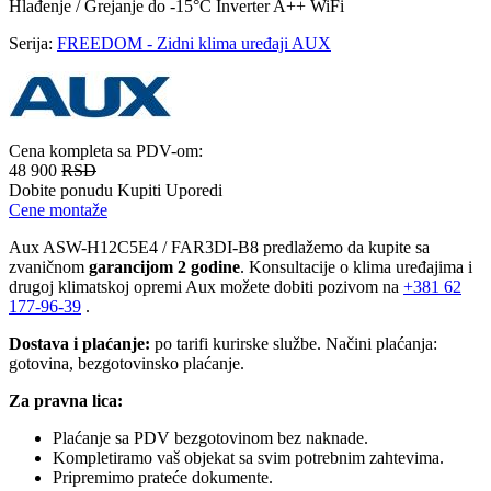
Hlađenje / Grejanje
do -15°C
Inverter
A++
WiFi
Serija:
FREEDOM - Zidni klima uređaji AUX
Cena kompleta sa PDV-om:
48 900
RSD
Dobite ponudu
Kupiti
Uporedi
Cene montaže
Aux ASW-H12C5E4 / FAR3DI-B8 predlažemo da kupite sa
zvaničnom
garancijom 2 godine
. Konsultacije o klima uređajima i
drugoj klimatskoj opremi Aux možete dobiti pozivom na
+381
62
177-96-39
.
Dostava i plaćanje:
po tarifi kurirske službe. Načini plaćanja:
gotovina, bezgotovinsko plaćanje.
Za pravna lica:
Plaćanje sa PDV bezgotovinom bez naknade.
Kompletiramo vaš objekat sa svim potrebnim zahtevima.
Pripremimo prateće dokumente.