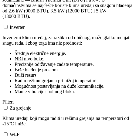
domaćinstvima se najčešće koriste klima uređaji sa snagom hlađenja
od 2.6 kW (9000 BTU), 3.5 kW (12000 BTU) i 5 kW
(18000 BTU).
Inverter
Inverterni klima uređaj, za razliku od običnog, može glatko menjati
snagu rada, i zbog toga ima niz prednosti:
Štednja električne energije.
Niži nivo buke.
Preciznije održavanje zadate temperature.
Brže hlađenje prostora.
Duži resurs.
Rad u režimu grejanja pri nižoj temperaturi.
Mogućnost postavljanja na duže komunikacije.
Manje vibracije spoljnog bloka.
Filteri
Za grejanje
Klima uređaji koji mogu raditi u režimu grejanja na temperaturi od
-15°C i niže.
Wi-Fi