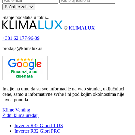
Pošaljite zahtev
Slanje podataka u toku...
©
KLIMALUX
+381
62 177-96-39
prodaja@klimalux.rs
Imajte na umu da su sve informacije na web stranici, uključujući
cene, samo u informativne svrhe i ni pod kojim okolnostima nije
javna ponuda.
Klime Venting
Zidni klima uređaji
Inverter R32 Glori PLUS
Inverter R32 Glori PRO