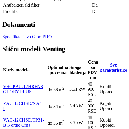
Antibakterijski filter
Da
Predfilter
Da
Dokumenti
Specifikacija za Glori PRO
Slični modeli Venting
Cena
Sve
Optimalna
Snaga
sa
Naziv modela
karakteristike
površina
hlađenja
PDV-
om
40
VSGPBU-12HRFN8
Kupiti
2
3.51 kW
900
do 36 m
GLORY PLUS
Uporedi
RSD
40
VAC-12CHSD/XA41-
Kupiti
2
3.4 kW
900
do 34 m
I
Uporedi
RSD
48
VAC-12CHSD/TP31-
Kupiti
2
3.5 kW
100
do 35 m
B Nordic Crna
Uporedi
RSD