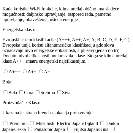
Kada koristite Wi-Fi funkcije, klima uređaj obično ima sledeće
mogućnosti: daljinsko upravljanje, raspored rada, pametno
upravljanje, obaveštenja, ušteda energije
Energetska klasa:
Evropski sistem klasifikacije (A+++, A++, A+, A, B, C, D, E, F, G):
Evropska unija koristi alfanumeričku klasifikaciju gde slova
označavaju nivo energetske efikasnosti, a plusevi (jedan do tri)
Dodatni nivoi efikasnosti unutar svake klase. Stoga se klima uređaj
klase A+++ smatra energetski najefikasnijim.
A+++
A++
A+
Boja:
Bela
Crna
Srebrna
Siva
Proizvođači / Klasa:
Ukazana je: strana brenda / lokacija proizvodnje
Premium:
Mitsubishi Electric
Japan/Tajland
Daikin
Japan/Ceska
Panasonic
Japan
Fujitsu
Japan/Kina