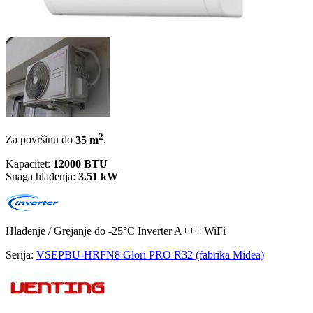
2
Za površinu do
35 m
.
Kapacitet:
12000 BTU
Snaga hlađenja:
3.51 kW
Hlađenje / Grejanje
do -25°C
Inverter
A+++
WiFi
Serija:
VSEPBU-HRFN8 Glori PRO R32 (fabrika Midea)