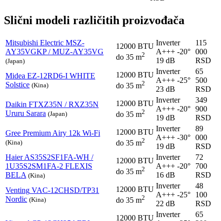
Slični modeli različitih proizvođača
Mitsubishi Electric
MSZ-
Inverter
115
12000 BTU
AY35VGKP / MUZ-AY35VG
A+++
-20°
000
2
do 35 m
19 dB
RSD
(Japan)
Inverter
65
12000 BTU
Midea
EZ-12RD6-I WHITE
A+++
-25°
500
2
Solstice
(Kina)
do 35 m
23 dB
RSD
Inverter
349
12000 BTU
Daikin
FTXZ35N / RXZ35N
A+++
-20°
900
2
Ururu Sarara
(Japan)
do 35 m
19 dB
RSD
Inverter
89
12000 BTU
Gree
Premium Airy 12k Wi-Fi
A+++
-30°
000
2
(Kina)
do 35 m
19 dB
RSD
Haier
AS35S2SF1FA-WH /
Inverter
72
12000 BTU
1U35S2SM1FA-2 FLEXIS
A+++
-20°
700
2
do 35 m
BELA
16 dB
RSD
(Kina)
Inverter
48
12000 BTU
Venting
VAC-12CHSD/TP31
A+++
-25°
100
2
Nordic
(Kina)
do 35 m
22 dB
RSD
Inverter
65
12000 BTU