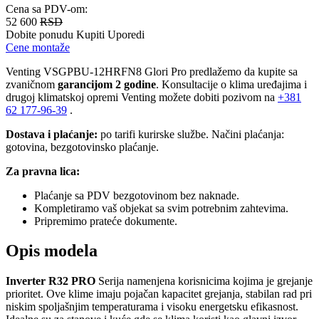
Cena sa PDV-om:
52 600
RSD
Dobite ponudu
Kupiti
Uporedi
Cene montaže
Venting VSGPBU-12HRFN8 Glori Pro predlažemo da kupite sa
zvaničnom
garancijom 2 godine
. Konsultacije o klima uređajima i
drugoj klimatskoj opremi Venting možete dobiti pozivom na
+381
62 177-96-39
.
Dostava i plaćanje:
po tarifi kurirske službe. Načini plaćanja:
gotovina, bezgotovinsko plaćanje.
Za pravna lica:
Plaćanje sa PDV bezgotovinom bez naknade.
Kompletiramo vaš objekat sa svim potrebnim zahtevima.
Pripremimo prateće dokumente.
Opis modela
Inverter R32 PRO
Serija namenjena korisnicima kojima je grejanje
prioritet. Ove klime imaju pojačan kapacitet grejanja, stabilan rad pri
niskim spoljašnjim temperaturama i visoku energetsku efikasnost.