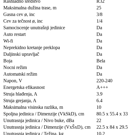
Rashladno sredstvo
R32
Maksimalna dužina trase, m
25
Gasna cev ø, inc
3/8
Cev za tečnost ø, inc
1/4
Samociscenje unutrašnji jedinice
Da
Auto restart
Da
Wi-fi
Da
Neprekidno kretanje preklopa
Da
Daljinski upravljač
Da
Boja
Bela
Nocni režim
Da
Automatski režim
Da
Napon, V
220-240
Energetska efikasnost
A+++
Struja hlađenja, A
3.9
Struja grejanja, A
6.4
Maksimalna visinska razlika, m
10
Spoljna jedinica / Dimenzije (VkSkD), сm
80.5 x 55.4 x 33
Unutrasnja jedinica / Nivo buke, dBa
22
Unutrasnja jedinica / Dimenzije (VxŠxD), сm
22.5 x 84 x 29.5
Unutrasnja jedinica / Težina, kg
10.2