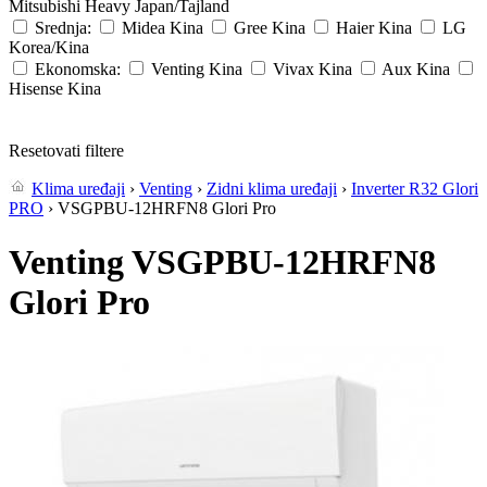
Mitsubishi Heavy
Japan/Tajland
Srednja:
Midea
Kina
Gree
Kina
Haier
Kina
LG
Korea/Kina
Ekonomska:
Venting
Kina
Vivax
Kina
Aux
Kina
Hisense
Kina
Resetovati filtere
Klima uređaji
›
Venting
›
Zidni klima uređaji
›
Inverter R32 Glori
PRO
› VSGPBU-12HRFN8 Glori Pro
Venting VSGPBU-12HRFN8
Glori Pro