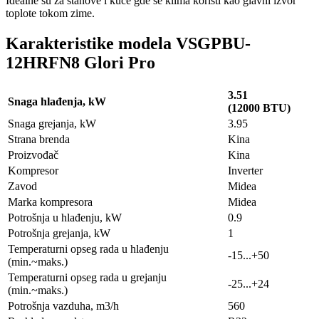
Idealne su za stanove i kuće gde se klima koristi kao glavni izvor
toplote tokom zime.
Karakteristike modela VSGPBU-
12HRFN8 Glori Pro
3.51
Snaga hlađenja, kW
(12000 BTU)
Snaga grejanja, kW
3.95
Strana brenda
Kina
Proizvođač
Kina
Kompresor
Inverter
Zavod
Midea
Marka kompresora
Midea
Potrošnja u hlađenju, kW
0.9
Potrošnja grejanja, kW
1
Temperaturni opseg rada u hlađenju
-15...+50
(min.~maks.)
Temperaturni opseg rada u grejanju
-25...+24
(min.~maks.)
Potrošnja vazduha, m3/h
560