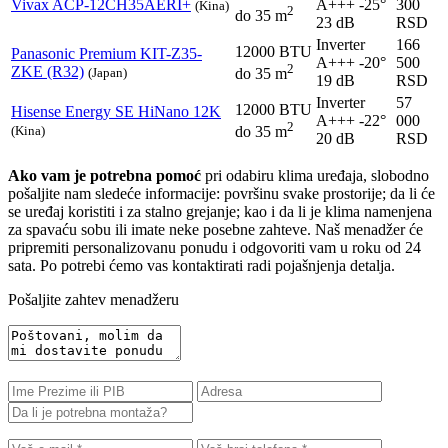
Vivax
ACP-12CH35AERI+
A+++
-25°
300
(Kina)
2
do 35 m
23 dB
RSD
Inverter
166
12000 BTU
Panasonic
Premium KIT-Z35-
A+++
-20°
500
2
ZKE (R32)
(Japan)
do 35 m
19 dB
RSD
Inverter
57
12000 BTU
Hisense
Energy SE HiNano 12K
A+++
-22°
000
2
(Kina)
do 35 m
20 dB
RSD
Ako vam je potrebna pomoć
pri odabiru klima uređaja, slobodno
pošaljite nam sledeće informacije: površinu svake prostorije; da li će
se uređaj koristiti i za stalno grejanje; kao i da li je klima namenjena
za spavaću sobu ili imate neke posebne zahteve. Naš menadžer će
pripremiti personalizovanu ponudu i odgovoriti vam u roku od 24
sata. Po potrebi ćemo vas kontaktirati radi pojašnjenja detalja.
Pošaljite zahtev menadžeru