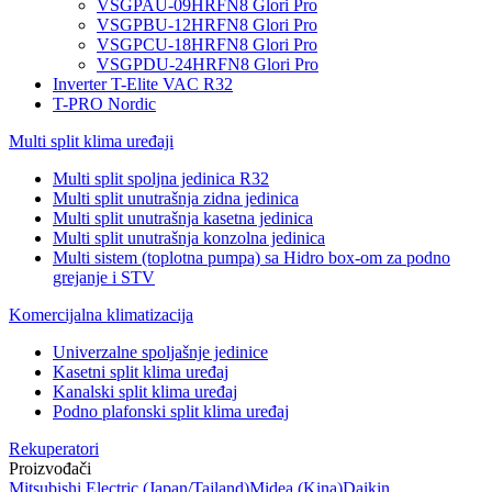
VSGPAU-09HRFN8 Glori Pro
VSGPBU-12HRFN8 Glori Pro
VSGPCU-18HRFN8 Glori Pro
VSGPDU-24HRFN8 Glori Pro
Inverter T-Elite VAC R32
T-PRO Nordic
Multi split klima uređaji
Multi split spoljna jedinica R32
Multi split unutrašnja zidna jedinica
Multi split unutrašnja kasetna jedinica
Multi split unutrašnja konzolna jedinica
Multi sistem (toplotna pumpa) sa Hidro box-om za podno
grejanje i STV
Komercijalna klimatizacija
Univerzalne spoljašnje jedinice
Kasetni split klima uređaj
Kanalski split klima uređaj
Podno plafonski split klima uređaj
Rekuperatori
Proizvođači
Mitsubishi Electric
(Japan/Tajland)
Midea
(Kina)
Daikin