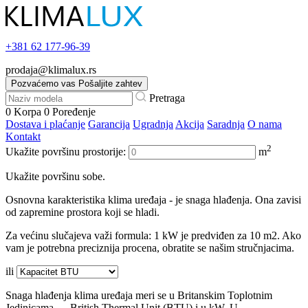
+381
62 177-96-39
prodaja@klimalux.rs
Pozvaćemo vas
Pošaljite zahtev
Pretraga
0
Korpa
0
Poređenje
Dostava i plaćanje
Garancija
Ugradnja
Akcija
Saradnja
O nama
Kontakt
2
Ukažite površinu prostorije:
m
Ukažite površinu sobe.
Osnovna karakteristika klima uređaja - je snaga hlađenja. Ona zavisi
od zapremine prostora koji se hladi.
Za većinu slučajeva važi formula: 1 kW je predviđen za 10 m2. Ako
vam je potrebna preciznija procena, obratite se našim stručnjacima.
ili
Snaga hlađenja klima uređaja meri se u Britanskim Toplotnim
Jedinicama — British Thermal Unit (BTU) i u kW. U