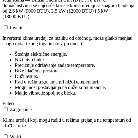
domaćinstvima se najčešće koriste klima uređaji sa snagom hlađenja
od 2.6 kW (9000 BTU), 3.5 kW (12000 BTU) i 5 kW
(18000 BTU).
Inverter
Inverterni klima uređaj, za razliku od običnog, može glatko menjati
snagu rada, i zbog toga ima niz prednosti:
Štednja električne energije.
Niži nivo buke.
Preciznije održavanje zadate temperature.
Brže hlađenje prostora.
Duži resurs.
Rad u režimu grejanja pri nižoj temperaturi.
Mogućnost postavljanja na duže komunikacije.
Manje vibracije spoljnog bloka.
Filteri
Za grejanje
Klima uređaji koji mogu raditi u režimu grejanja na temperaturi od
-15°C i niže.
Wi-Fi