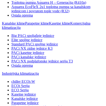
Toplotna pumpa Aquarea H – Generacija (R410a)
Aquarea EcoFleX 2u1 toplotna pumpa sa kanalskom
jedinicom i povratom tople vode (R32)
Ostala oprema
Kanalske klime
Parapetne klime
Kasetne klime
Komercijalna
klimatizacija
Big PACi spoljašnje jedinice
Elite spoljne jedinice
Standard PACi spoljne jedinice
PACi NX zidne jednice K3
PACi kasetne jedinice
PACi kanalske jedinice
PACi NX podplafonske jednice serija T3
Ostala oprema
Industrijska klimatizacija
chiller ECOi-W
ECOi Serija
ECO Serija
Kasetne jedinice
Kanalske jedinice
Parapetne jedinice