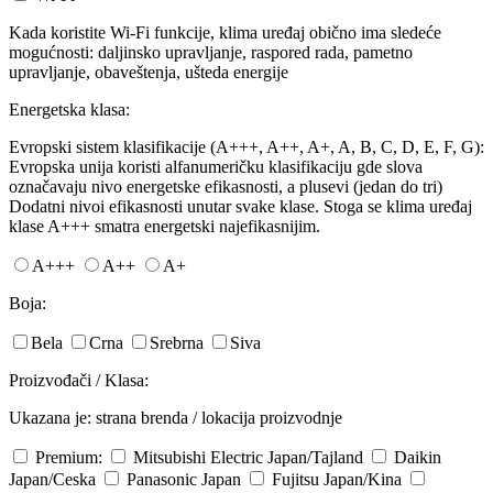
Kada koristite Wi-Fi funkcije, klima uređaj obično ima sledeće
mogućnosti: daljinsko upravljanje, raspored rada, pametno
upravljanje, obaveštenja, ušteda energije
Energetska klasa:
Evropski sistem klasifikacije (A+++, A++, A+, A, B, C, D, E, F, G):
Evropska unija koristi alfanumeričku klasifikaciju gde slova
označavaju nivo energetske efikasnosti, a plusevi (jedan do tri)
Dodatni nivoi efikasnosti unutar svake klase. Stoga se klima uređaj
klase A+++ smatra energetski najefikasnijim.
A+++
A++
A+
Boja:
Bela
Crna
Srebrna
Siva
Proizvođači / Klasa:
Ukazana je: strana brenda / lokacija proizvodnje
Premium:
Mitsubishi Electric
Japan/Tajland
Daikin
Japan/Ceska
Panasonic
Japan
Fujitsu
Japan/Kina