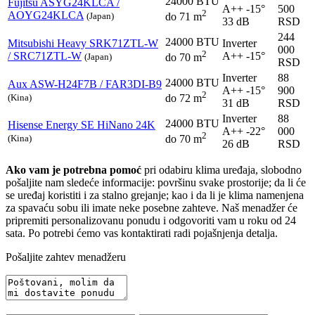
24000 BTU
Fujitsu
ASYG24KLCA /
A++
-15°
500
2
AOYG24KLCA
(Japan)
do 71 m
33 dB
RSD
244
24000 BTU
Mitsubishi Heavy
SRK71ZTL-W
Inverter
000
2
/ SRC71ZTL-W
A++
-15°
(Japan)
do 70 m
RSD
Inverter
88
24000 BTU
Aux
ASW-H24F7B / FAR3DI-B9
A++
-15°
900
2
(Kina)
do 72 m
31 dB
RSD
Inverter
88
24000 BTU
Hisense
Energy SE HiNano 24K
A++
-22°
000
2
(Kina)
do 70 m
26 dB
RSD
Ako vam je potrebna pomoć
pri odabiru klima uređaja, slobodno
pošaljite nam sledeće informacije: površinu svake prostorije; da li će
se uređaj koristiti i za stalno grejanje; kao i da li je klima namenjena
za spavaću sobu ili imate neke posebne zahteve. Naš menadžer će
pripremiti personalizovanu ponudu i odgovoriti vam u roku od 24
sata. Po potrebi ćemo vas kontaktirati radi pojašnjenja detalja.
Pošaljite zahtev menadžeru