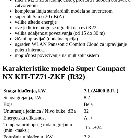
zatvorenom
kompletna linija standardnih modela sa inverterom
super tih Samo 20 dB(A)
velike uštede energije
ove jedinice mogu se ugraditi na cevi R22
velika udaljenost povezivanja (od 15 do 30 m)
žičani upravljač (dodatna opcija)
ugrađen WLAN Panasonic Comfort Cloud za upravljanje
putem interneta
mogućnost povezivanja na multisplit sistem
Karakteristike modela Super Compact
NX KIT-TZ71-ZKE (R32)
Snaga hlađenja, kW
7.1 (24000 BTU)
Snaga grejanja, kW
8.2
Boja
Bela
Unutrasnja jedinica / Nivo buke, dBa
32
Energetska efikasnost
A++
Temperaturni opseg rada u grejanju
-15...+24
(min.~maks.)
Potrošnja u hlađenju, kW
2.2