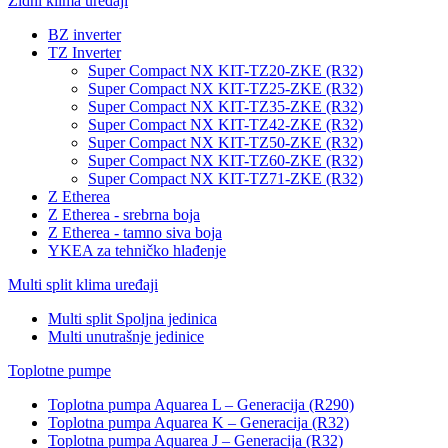
Zidni klima uređaji
BZ inverter
TZ Inverter
Super Compact NX KIT-TZ20-ZKE (R32)
Super Compact NX KIT-TZ25-ZKE (R32)
Super Compact NX KIT-TZ35-ZKE (R32)
Super Compact NX KIT-TZ42-ZKE (R32)
Super Compact NX KIT-TZ50-ZKE (R32)
Super Compact NX KIT-TZ60-ZKE (R32)
Super Compact NX KIT-TZ71-ZKE (R32)
Z Etherea
Z Etherea - srebrna boja
Z Etherea - tamno siva boja
YKEA za tehničko hlađenje
Multi split klima uređaji
Multi split Spoljna jedinica
Multi unutrašnje jedinice
Toplotne pumpe
Toplotna pumpa Aquarea L – Generacija (R290)
Toplotna pumpa Aquarea K – Generacija (R32)
Toplotna pumpa Aquarea J – Generacija (R32)