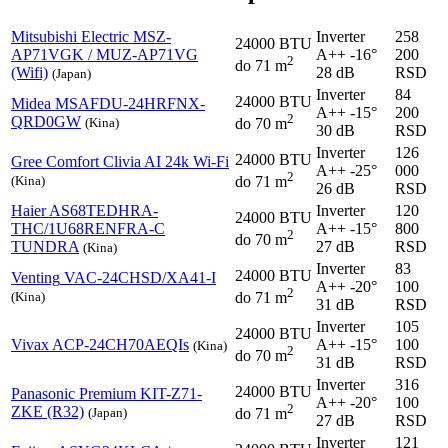
Mitsubishi Electric
MSZ-
Inverter
258
24000 BTU
AP71VGK / MUZ-AP71VG
A++
-16°
200
2
do 71 m
(Wifi)
28 dB
RSD
(Japan)
Inverter
84
24000 BTU
Midea
MSAFDU-24HRFNX-
A++
-15°
200
2
QRD0GW
(Kina)
do 70 m
30 dB
RSD
Inverter
126
24000 BTU
Gree
Comfort Clivia AI 24k Wi-Fi
A++
-25°
000
2
(Kina)
do 71 m
26 dB
RSD
Haier
AS68TEDHRA-
Inverter
120
24000 BTU
THC/1U68RENFRA-C
A++
-15°
800
2
do 70 m
TUNDRA
27 dB
RSD
(Kina)
Inverter
83
24000 BTU
Venting
VAC-24CHSD/XA41-I
A++
-20°
100
2
(Kina)
do 71 m
31 dB
RSD
Inverter
105
24000 BTU
Vivax
ACP-24CH70AEQIs
A++
-15°
100
(Kina)
2
do 70 m
31 dB
RSD
Inverter
316
24000 BTU
Panasonic
Premium KIT-Z71-
A++
-20°
100
2
ZKE (R32)
(Japan)
do 71 m
27 dB
RSD
Inverter
121