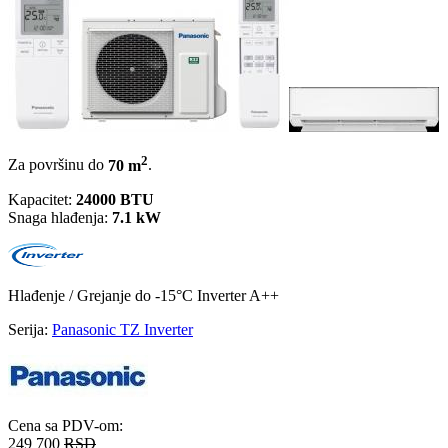
2
Za površinu do
70 m
.
Kapacitet:
24000 BTU
Snaga hlađenja:
7.1 kW
Hlađenje / Grejanje
do -15°C
Inverter
A++
Serija:
Panasonic TZ Inverter
Cena sa PDV-om:
249 700
RSD