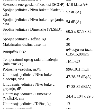
Sezonska energetska efikasnost (SCOP)
4,10 klasa A+
Spoljna jedinica / Nivo buke u hlađenju,
52 dB(A)
dBa
Spoljna jedinica / Nivo buke u grejanju,
54 dB(A)
dBa
Spoljna jedinica / Dimenzije (VkSkD),
69.5 x 87.5 x 32
сm
Spoljna jedinica / Težina, kg
45
Maksimalna dužina trase, m
30
tečna/gasna faza-
Priključak R32
6,35/15,88mm
Temperaturni opseg rada u hlađenju
-10...+43
(min.~maks.)
Potrošnja vazduha, m3/h
996/1011 m3/h
Unutrasnja jedinica / Nivo buke u
47-38-35 dB(A)
hlađenju, dBa
Unutrasnja jedinica / Nivo buke u
47-38-35 dB(A)
grejanju, dBa
Unutrasnja jedinica / Dimenzije
24.4 x 104 x 29.5
(VxŠxD), сm
Unutrasnja jedinica / Težina, kg
13