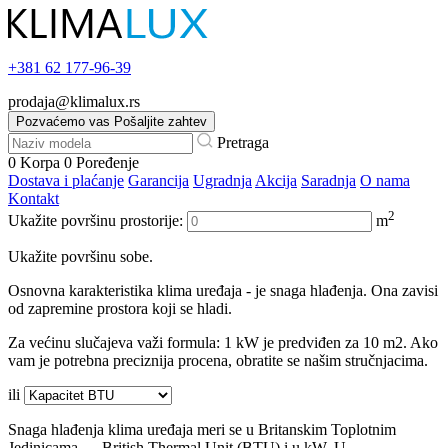
+381
62 177-96-39
prodaja@klimalux.rs
Pozvaćemo vas
Pošaljite zahtev
Pretraga
0
Korpa
0
Poređenje
Dostava i plaćanje
Garancija
Ugradnja
Akcija
Saradnja
O nama
Kontakt
2
Ukažite površinu prostorije:
m
Ukažite površinu sobe.
Osnovna karakteristika klima uređaja - je snaga hlađenja. Ona zavisi
od zapremine prostora koji se hladi.
Za većinu slučajeva važi formula: 1 kW je predviđen za 10 m2. Ako
vam je potrebna preciznija procena, obratite se našim stručnjacima.
ili
Snaga hlađenja klima uređaja meri se u Britanskim Toplotnim
Jedinicama — British Thermal Unit (BTU) i u kW. U