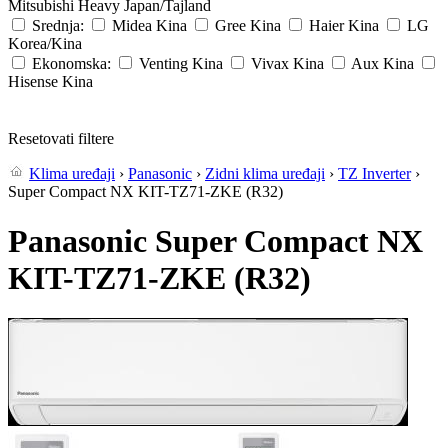
Mitsubishi Heavy
Japan/Tajland
Srednja:
Midea
Kina
Gree
Kina
Haier
Kina
LG
Korea/Kina
Ekonomska:
Venting
Kina
Vivax
Kina
Aux
Kina
Hisense
Kina
Resetovati filtere
Klima uređaji
›
Panasonic
›
Zidni klima uređaji
›
TZ Inverter
›
Super Compact NX KIT-TZ71-ZKE (R32)
Panasonic Super Compact NX
KIT-TZ71-ZKE (R32)