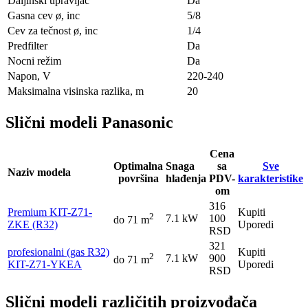
Daljinski upravljač
Da
Gasna cev ø, inc
5/8
Cev za tečnost ø, inc
1/4
Predfilter
Da
Nocni režim
Da
Napon, V
220-240
Maksimalna visinska razlika, m
20
Slični modeli Panasonic
Cena
Optimalna
Snaga
sa
Sve
Naziv modela
površina
hlađenja
PDV-
karakteristike
om
316
Premium KIT-Z71-
Kupiti
2
7.1 kW
100
do 71 m
ZKE (R32)
Uporedi
RSD
321
profesionalni (gas R32)
Kupiti
2
7.1 kW
900
do 71 m
KIT-Z71-YKEA
Uporedi
RSD
Slični modeli različitih proizvođača