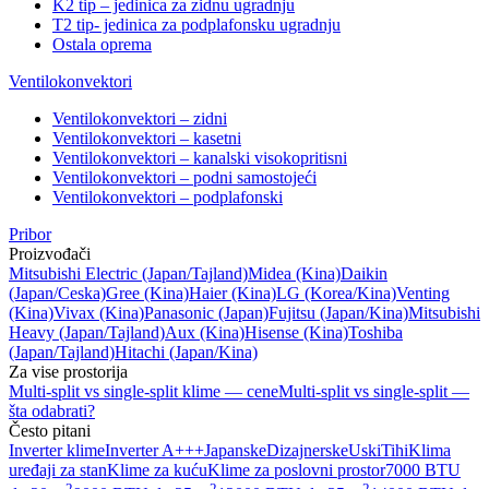
K2 tip – jedinica za zidnu ugradnju
T2 tip- jedinica za podplafonsku ugradnju
Ostala oprema
Ventilokonvektori
Ventilokonvektori – zidni
Ventilokonvektori – kasetni
Ventilokonvektori – kanalski visokopritisni
Ventilokonvektori – podni samostojeći
Ventilokonvektori – podplafonski
Pribor
Proizvođači
Mitsubishi Electric
(Japan/Tajland)
Midea
(Kina)
Daikin
(Japan/Ceska)
Gree
(Kina)
Haier
(Kina)
LG
(Korea/Kina)
Venting
(Kina)
Vivax
(Kina)
Panasonic
(Japan)
Fujitsu
(Japan/Kina)
Mitsubishi
Heavy
(Japan/Tajland)
Aux
(Kina)
Hisense
(Kina)
Toshiba
(Japan/Tajland)
Hitachi
(Japan/Kina)
Za vise prostorija
Multi-split vs single-split klime — cene
Multi-split vs single-split —
šta odabrati?
Često pitani
Inverter klime
Inverter A+++
Japanske
Dizajnerske
Uski
Tihi
Klima
uređaji za stan
Klime za kuću
Klime za poslovni prostor
7000 BTU
2
2
2