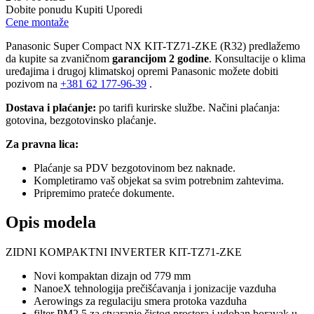
Dobite ponudu
Kupiti
Uporedi
Cene montaže
Panasonic Super Compact NX KIT-TZ71-ZKE (R32) predlažemo
da kupite sa zvaničnom
garancijom 2 godine
. Konsultacije o klima
uređajima i drugoj klimatskoj opremi Panasonic možete dobiti
pozivom na
+381
62 177-96-39
.
Dostava i plaćanje:
po tarifi kurirske službe. Načini plaćanja:
gotovina, bezgotovinsko plaćanje.
Za pravna lica:
Plaćanje sa PDV bezgotovinom bez naknade.
Kompletiramo vaš objekat sa svim potrebnim zahtevima.
Pripremimo prateće dokumente.
Opis modela
ZIDNI KOMPAKTNI INVERTER KIT-TZ71-ZKE
Novi kompaktan dizajn od 779 mm
NanoeX tehnologija prečišćavanja i jonizacije vazduha
Aerowings za regulaciju smera protoka vazduha
filter PM2,5 za stvaranje čistog prostora i udoban boravak u