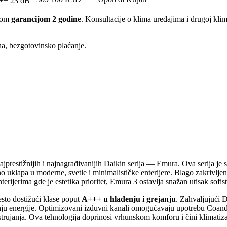
++
23 dB
čnom
garancijom 2 godine
. Konsultacije o klima uređajima i drugoj kl
ina, bezgotovinsko plaćanje.
ajprestižnijih i najnagrađivanijih Daikin serija — Emura. Ova serija je
eno uklapa u moderne, svetle i minimalističke enterijere. Blago zakrivljen
rijerima gde je estetika prioritet, Emura 3 ostavlja snažan utisak sofist
esto dostižući klase poput
A+++ u hlađenju i grejanju
. Zahvaljujući D
šnju energije. Optimizovani izduvni kanali omogućavaju upotrebu Coand
g strujanja. Ova tehnologija doprinosi vrhunskom komforu i čini klimati