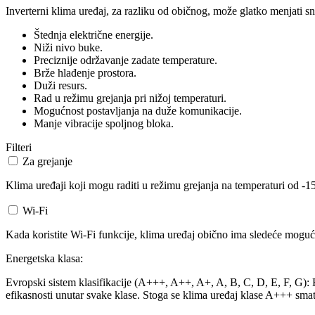
Inverterni klima uređaj, za razliku od običnog, može glatko menjati sn
Štednja električne energije.
Niži nivo buke.
Preciznije održavanje zadate temperature.
Brže hlađenje prostora.
Duži resurs.
Rad u režimu grejanja pri nižoj temperaturi.
Mogućnost postavljanja na duže komunikacije.
Manje vibracije spoljnog bloka.
Filteri
Za grejanje
Klima uređaji koji mogu raditi u režimu grejanja na temperaturi od -15
Wi-Fi
Kada koristite Wi-Fi funkcije, klima uređaj obično ima sledeće mogućn
Energetska klasa:
Evropski sistem klasifikacije (A+++, A++, A+, A, B, C, D, E, F, G): Ev
efikasnosti unutar svake klase. Stoga se klima uređaj klase A+++ smat