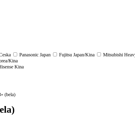
/Ceska
Panasonic
Japan
Fujitsu
Japan/Kina
Mitsubishi Heav
rea/Kina
Hisense
Kina
 (bela)
ela)