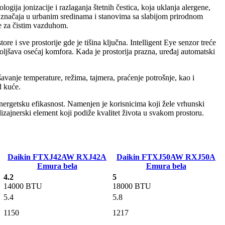
gija jonizacije i razlaganja štetnih čestica, koja uklanja alergene,
ikog značaja u urbanim sredinama i stanovima sa slabijom prirodnom
e za čistim vazduhom.
 i sve prostorije gde je tišina ključna. Intelligent Eye senzor treće
oljšava osećaj komfora. Kada je prostorija prazna, uređaj automatski
anje temperature, režima, tajmera, praćenje potrošnje, kao i
d kuće.
energetsku efikasnost. Namenjen je korisnicima koji žele vrhunski
izajnerski element koji podiže kvalitet života u svakom prostoru.
Daikin FTXJ42AW
RXJ42A
Daikin FTXJ50AW
RXJ50A
Emura bela
Emura bela
4.2
5
14000 BTU
18000 BTU
5.4
5.8
1150
1217