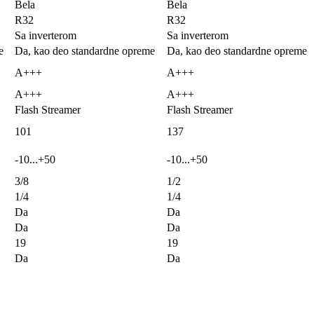
Bela
Bela
R32
R32
Sa inverterom
Sa inverterom
e
Da, kao deo standardne opreme
Da, kao deo standardne opreme
A+++
A+++
A+++
A+++
Flash Streamer
Flash Streamer
101
137
-10...+50
-10...+50
3/8
1/2
1/4
1/4
Da
Da
Da
Da
19
19
Da
Da