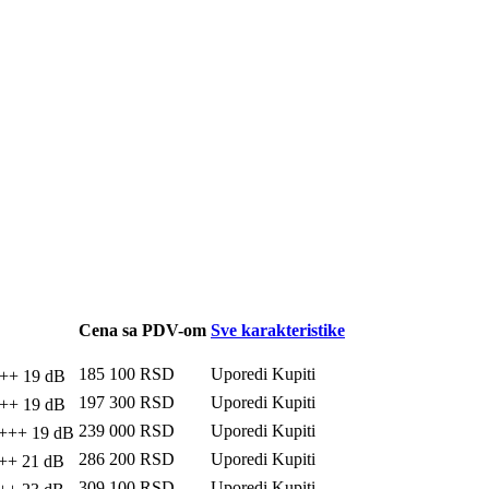
Cena sa PDV-om
Sve karakteristike
185 100
RSD
Uporedi
Kupiti
++
19 dB
197 300
RSD
Uporedi
Kupiti
++
19 dB
239 000
RSD
Uporedi
Kupiti
+++
19 dB
286 200
RSD
Uporedi
Kupiti
++
21 dB
309 100
RSD
Uporedi
Kupiti