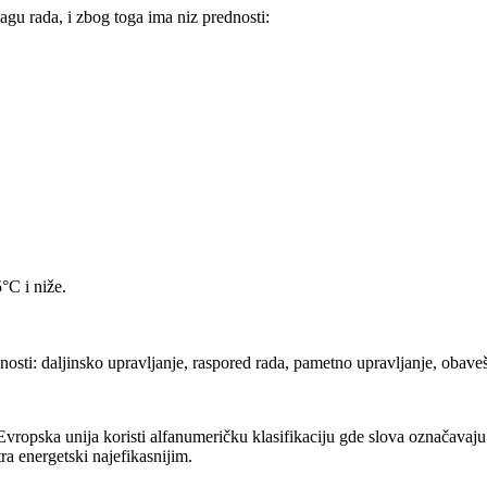
agu rada, i zbog toga ima niz prednosti:
°C i niže.
osti: daljinsko upravljanje, raspored rada, pametno upravljanje, obaveš
ropska unija koristi alfanumeričku klasifikaciju gde slova označavaju n
ra energetski najefikasnijim.