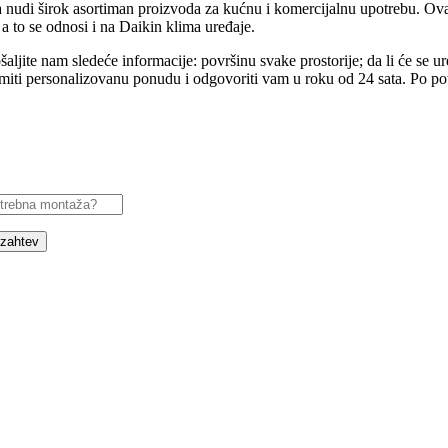
, a nudi širok asortiman proizvoda za kućnu i komercijalnu upotrebu. O
 a to se odnosi i na Daikin klima uređaje.
ljite nam sledeće informacije: površinu svake prostorije; da li će se uređ
ti personalizovanu ponudu i odgovoriti vam u roku od 24 sata. Po potre
 zahtev