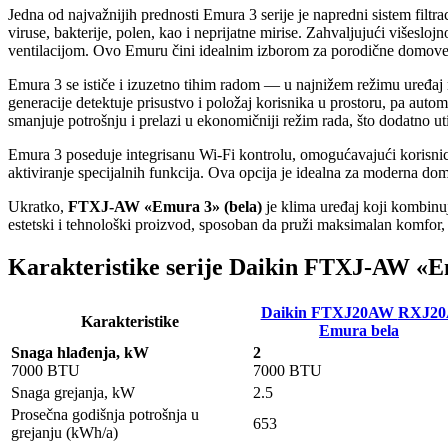
Jedna od najvažnijih prednosti Emura 3 serije je napredni sistem filtr
viruse, bakterije, polen, kao i neprijatne mirise. Zahvaljujući višeslo
ventilacijom. Ovo Emuru čini idealnim izborom za porodične domove,
Emura 3 se ističe i izuzetno tihim radom — u najnižem režimu uređaj ra
generacije detektuje prisustvo i položaj korisnika u prostoru, pa aut
smanjuje potrošnju i prelazi u ekonomičniji režim rada, što dodatno ut
Emura 3 poseduje integrisanu Wi-Fi kontrolu, omogućavajući korisnic
aktiviranje specijalnih funkcija. Ova opcija je idealna za moderna doma
Ukratko,
FTXJ-AW «Emura 3» (bela)
je klima uređaj koji kombinuj
estetski i tehnološki proizvod, sposoban da pruži maksimalan komfor, 
Karakteristike serije Daikin FTXJ-AW «E
Daikin FTXJ20AW
RXJ20
Karakteristike
Emura bela
Snaga hlađenja, kW
2
7000 BTU
7000 BTU
Snaga grejanja, kW
2.5
Prosečna godišnja potrošnja u
653
grejanju (kWh/a)