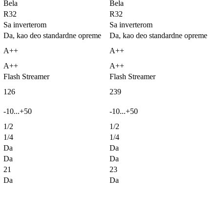
Bela
Bela
R32
R32
Sa inverterom
Sa inverterom
Da, kao deo standardne opreme
Da, kao deo standardne opreme
A++
A++
A++
A++
Flash Streamer
Flash Streamer
126
239
-10...+50
-10...+50
1/2
1/2
1/4
1/4
Da
Da
Da
Da
21
23
Da
Da