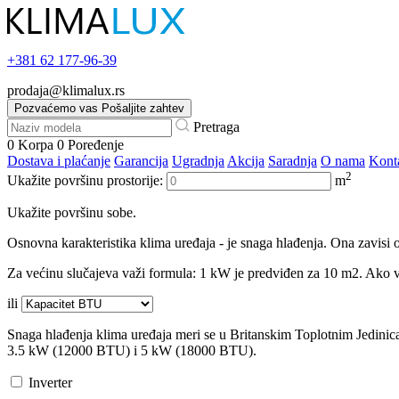
+381
62 177-96-39
prodaja@klimalux.rs
Pozvaćemo vas
Pošaljite zahtev
Pretraga
0
Korpa
0
Poređenje
Dostava i plaćanje
Garancija
Ugradnja
Akcija
Saradnja
O nama
Kont
2
Ukažite površinu prostorije:
m
Ukažite površinu sobe.
Osnovna karakteristika klima uređaja - je snaga hlađenja. Ona zavisi o
Za većinu slučajeva važi formula: 1 kW je predviđen za 10 m2. Ako va
ili
Snaga hlađenja klima uređaja meri se u Britanskim Toplotnim Jedini
3.5 kW (12000 BTU) i 5 kW (18000 BTU).
Inverter