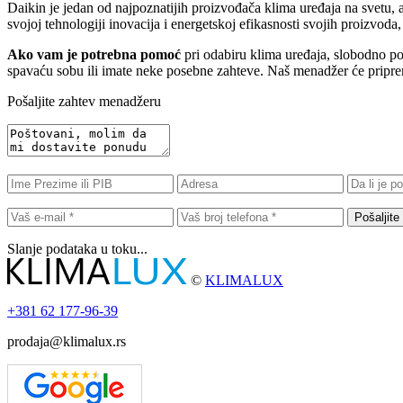
Daikin je jedan od najpoznatijih proizvođača klima uređaja na svetu
svojoj tehnologiji inovacija i energetskoj efikasnosti svojih proizvoda,
Ako vam je potrebna pomoć
pri odabiru klima uređaja, slobodno poša
spavaću sobu ili imate neke posebne zahteve. Naš menadžer će pripremi
Pošaljite zahtev menadžeru
Pošaljite
Slanje podataka u toku...
©
KLIMALUX
+381
62 177-96-39
prodaja@klimalux.rs