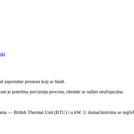
akt
d zapremine prostora koji se hladi.
m je potrebna preciznija procena, obratite se našim stručnjacima.
cama — British Thermal Unit (BTU) i u kW. U domaćinstvima se najčeš