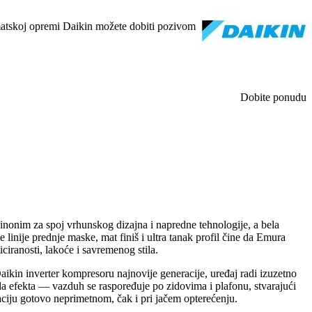
imatskoj opremi Daikin možete dobiti pozivom
Dobite ponudu
 sinonim za spoj vrhunskog dizajna i napredne tehnologije, a bela
e linije prednje maske, mat finiš i ultra tanak profil čine da Emura
iciranosti, lakoće i savremenog stila.
aikin inverter kompresoru najnovije generacije, uređaj radi izuzetno
a efekta — vazduh se raspoređuje po zidovima i plafonu, stvarajući
zaciju gotovo neprimetnom, čak i pri jačem opterećenju.