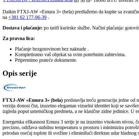
do 50 m
18000 BTU
Inverter
A
Daikin FTXJ-AW «Emura 3» (bela) predlažemo da kupite sa zvani
na
+381
62 177-96-39
.
Dostava i plaćanje:
po tarifi kurirske službe. Načini plaćanja: gotov
Za pravna lica:
Plaćanje bezgotovinom bez naknade .
Kompletiramo vaš objekat sa svim potrebnim zahtevima.
Pripremimo prateće dokumente.
Opis serije
FTXJ-AW «Emura 3» (bela)
predstavlja treću generaciju jedne od n
verzija donosi čist, izuzetno elegantan vizuelni identitet koji se savrš
izgleda poput umetničkog predmeta, a ne klasične zidne jedinice. U ente
Energetska efikasnost Emura 3 serije je na izuzetno visokom nivou, č
precizno, održava stabilnu temperaturu u prostoru i minimizira potro
prirodan osećaj toplote ili svežine i eliminišući direktan udar hladno