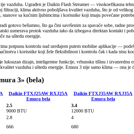
acije vazduha. Ugrađen je Daikin Flash Streamer — visokoefikasna tehnolo
jnoj filtraciji, klima aktivno poboljšava kvalitet vazduha, što je od vel
 stanove sa kućnim ljubimcima i korisnike koji imaju povećane potreb
di gotovo bešumno, što ga čini savršenim za spavaće sobe, radne prostore
omatski usmerava protok vazduha tako da izbegava direktan kontakt i pob
iče na uštedu energije.
ima potpunu kontrolu nad uređajem putem mobilne aplikacije — podešav
ćinstva i korisnike koji žele fleksibilnost i kontrolu čak i kada nisu ko
e luksuzan dizajn, inteligentne funkcije, vrhunsku tišinu i izvanrednu 
kvalitet vazduha i uštedu energije. Emura 3 nije samo klima — ona je d
mura 3» (bela)
A
Daikin FTXJ25AW
RXJ25A
Daikin FTXJ35AW
RXJ35A
Emura bela
Emura bela
2.5
3.4
9000 BTU
12000 BTU
2.8
4
666
680