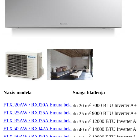
Naziv modela
Snaga hlađenja
2
FTXJ20AW / RXJ20A Emura bela
do 20 m
7000 BTU
Inverter
A+
2
FTXJ25AW / RXJ25A Emura bela
do 25 m
9000 BTU
Inverter
A+
2
FTXJ35AW / RXJ35A Emura bela
do 35 m
12000 BTU
Inverter
A
2
FTXJ42AW / RXJ42A Emura bela
do 40 m
14000 BTU
Inverter
A
2
FTXJ50AW / RXJ50A Emura bela