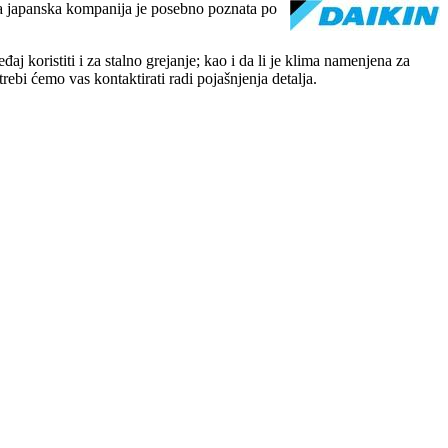
va japanska kompanija je posebno poznata po
aj koristiti i za stalno grejanje; kao i da li je klima namenjena za
bi ćemo vas kontaktirati radi pojašnjenja detalja.