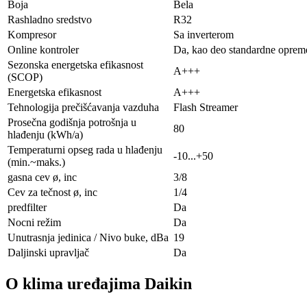
Boja
Bela
Rashladno sredstvo
R32
Kompresor
Sa inverterom
Online kontroler
Da, kao deo standardne oprem
Sezonska energetska efikasnost
A+++
(SCOP)
Energetska efikasnost
A+++
Tehnologija prečišćavanja vazduha
Flash Streamer
Prosečna godišnja potrošnja u
80
hlađenju (kWh/a)
Temperaturni opseg rada u hlađenju
-10...+50
(min.~maks.)
gasna cev ø, inc
3/8
Cev za tečnost ø, inc
1/4
predfilter
Da
Nocni režim
Da
Unutrasnja jedinica / Nivo buke, dBa
19
Daljinski upravljač
Da
O klima uređajima Daikin