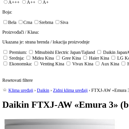
A+++
A++
A+
Boja:
Bela
Crna
Srebrna
Siva
Proizvođači / Klasa:
Ukazana je: strana brenda / lokacija proizvodnje
Premium:
Mitsubishi Electric
Japan/Tajland
Daikin
Japan
Srednja:
Midea
Kina
Gree
Kina
Haier
Kina
LG
Ko
Ekonomska:
Venting
Kina
Vivax
Kina
Aux
Kina
Resetovati filtere
Klima uređaji
›
Daikin
›
Zidni klima uređaji
› FTXJ-AW «Emura 3»
Daikin FTXJ-AW «Emura 3» (b