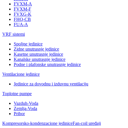
FVXM-A
FVXM-F
FVXG-K
FHQ-CB
FUA-A
VRF sistemi
Spoljne jedinice
Zidne unutrasnje jedinice
Kasetne unutrasnje jedinice
Kanalske unutrasnje jedinice
Podne i plafonske unutrasnje jedinice
Ventilacione jedinice
Jedinice za dovodnu i izduvnu ventilaciju
Toplotne pumpe
Vazduh-Voda
Zemlja-Voda
Pribor
Kompresorsko-kondenzacione jedinice
Fan-coil uređaji