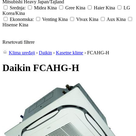
Mitsubishi Heavy
Japan/Tajland
Srednja:
Midea
Kina
Gree
Kina
Haier
Kina
LG
Korea/Kina
Ekonomska:
Venting
Kina
Vivax
Kina
Aux
Kina
Hisense
Kina
Resetovati filtere
Klima uređaji
›
Daikin
›
Kasetne klime
› FCAHG-H
Daikin FCAHG-H