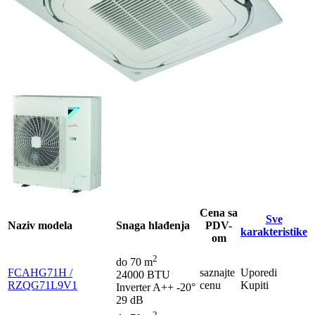
Cena sa
Sve
Naziv modela
Snaga hlađenja
PDV-
karakteristike
om
2
do 70 m
FCAHG71H /
saznajte
Uporedi
24000 BTU
RZQG71L9V1
cenu
Kupiti
Inverter
A++
-20°
29 dB
2