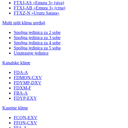
FTXJ-AS «Emura 3» (siva)
FTXJ-AB «Emura 3» (crna)
FTXZ-N «Ururu Sarara»
Multi split klima uređaji
Spoljna jedinica za 2 sobe
Spoljna jedinica za 3 sobe
Spoljna jedinica za 4 sobe
Spoljna jedinica za 5 soba
Unutrasnje jedinice
Kanalske klime
FDA-A
FDMQN-CXV
FDYMP-DXV
FDXM-F
FBA-A
FDYP-EXY
Kasetne klime
FCQN-EXV
FFQN-CXV
FFA-A