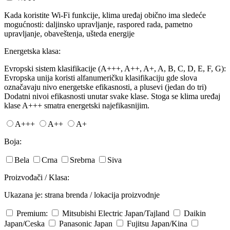
Kada koristite Wi-Fi funkcije, klima uređaj obično ima sledeće
mogućnosti: daljinsko upravljanje, raspored rada, pametno
upravljanje, obaveštenja, ušteda energije
Energetska klasa:
Evropski sistem klasifikacije (A+++, A++, A+, A, B, C, D, E, F, G):
Evropska unija koristi alfanumeričku klasifikaciju gde slova
označavaju nivo energetske efikasnosti, a plusevi (jedan do tri)
Dodatni nivoi efikasnosti unutar svake klase. Stoga se klima uređaj
klase A+++ smatra energetski najefikasnijim.
A+++
A++
A+
Boja:
Bela
Crna
Srebrna
Siva
Proizvođači / Klasa:
Ukazana je: strana brenda / lokacija proizvodnje
Premium:
Mitsubishi Electric
Japan/Tajland
Daikin
Japan/Ceska
Panasonic
Japan
Fujitsu
Japan/Kina