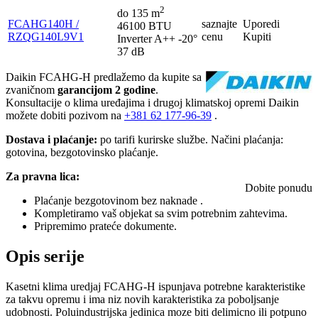
2
do 135 m
FCAHG140H /
saznajte
Uporedi
46100 BTU
RZQG140L9V1
cenu
Kupiti
Inverter
A++
-20°
37 dB
Daikin FCAHG-H predlažemo da kupite sa
zvaničnom
garancijom 2 godine
.
Konsultacije o klima uređajima i drugoj klimatskoj opremi Daikin
možete dobiti pozivom na
+381
62 177-96-39
.
Dostava i plaćanje:
po tarifi kurirske službe. Načini plaćanja:
gotovina, bezgotovinsko plaćanje.
Za pravna lica:
Dobite ponudu
Plaćanje bezgotovinom bez naknade .
Kompletiramo vaš objekat sa svim potrebnim zahtevima.
Pripremimo prateće dokumente.
Opis serije
Kasetni klima uredjaj FCAHG-H
ispunjava potrebne karakteristike
za takvu opremu i ima niz novih karakteristika za poboljsanje
udobnosti. Poluindustrijska jedinica moze biti delimicno ili potpuno