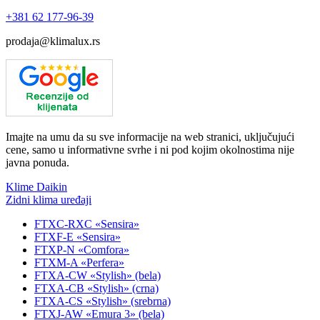
+381
62 177-96-39
prodaja@klimalux.rs
Imajte na umu da su sve informacije na web stranici, uključujući
cene, samo u informativne svrhe i ni pod kojim okolnostima nije
javna ponuda.
Klime Daikin
Zidni klima uređaji
FTXC-RXC «Sensira»
FTXF-E «Sensira»
FTXP-N «Comfora»
FTXM-A «Perfera»
FTXA-CW «Stylish» (bela)
FTXA-CB «Stylish» (crna)
FTXA-CS «Stylish» (srebrna)
FTXJ-AW «Emura 3» (bela)