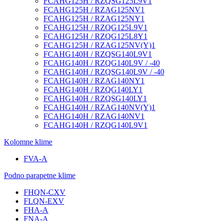
FCAHG125H / RZQSG125L9V1
FCAHG125H / RZAG125NV1
FCAHG125H / RZAG125NY1
FCAHG125H / RZQG125L9V1
FCAHG125H / RZQG125L8Y1
FCAHG125H / RZAG125NV(Y)1
FCAHG140H / RZQSG140L9V1
FCAHG140H / RZQG140L9V / -40
FCAHG140H / RZQSG140L9V / -40
FCAHG140H / RZAG140NY1
FCAHG140H / RZQG140LY1
FCAHG140H / RZQSG140LY1
FCAHG140H / RZAG140NV(Y)1
FCAHG140H / RZAG140NV1
FCAHG140H / RZQG140L9V1
Kolomne klime
FVA-A
Podno parapetne klime
FHQN-CXV
FLQN-EXV
FHA-A
FNA-A