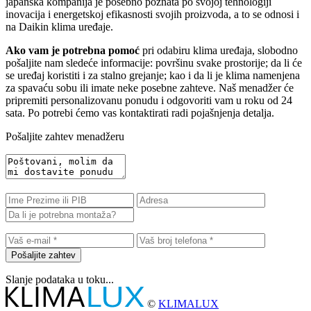
japanska kompanija je posebno poznata po svojoj tehnologiji
inovacija i energetskoj efikasnosti svojih proizvoda, a to se odnosi i
na Daikin klima uređaje.
Ako vam je potrebna pomoć
pri odabiru klima uređaja, slobodno
pošaljite nam sledeće informacije: površinu svake prostorije; da li će
se uređaj koristiti i za stalno grejanje; kao i da li je klima namenjena
za spavaću sobu ili imate neke posebne zahteve. Naš menadžer će
pripremiti personalizovanu ponudu i odgovoriti vam u roku od 24
sata. Po potrebi ćemo vas kontaktirati radi pojašnjenja detalja.
Pošaljite zahtev menadžeru
Pošaljite zahtev
Slanje podataka u toku...
©
KLIMALUX