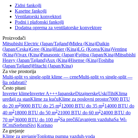
Zidni fankojli
Kasetne fankojli
Ventilatorski konvektori
Podni i plafonski fankojli
Dodatna oprema za ventilatorske konvektore
Proizvođači
Mitsubishi Electric
(Japan/Tajland)
Midea
(Kina)
Daikin
(Japan/Ceska)
Gree
(Kina)
Haier
(Kina)
LG
(Korea/Kina)
Venting
(Kina)
Vivax
(Kina)
Panasonic
(Japan)
Fujitsu
(Japan/Kina)
Mitsubishi
Heavy
(Japan/Tajland)
Aux
(Kina)
Hisense
(Kina)
Toshiba
(Japan/Tajland)
Hitachi
(Japan/Kina)
Za vise prostorija
Multi-split vs single-split klime — cene
Multi-split vs single-split —
šta odabrati?
Često pitani
Inverter klime
Inverter A+++
Japanske
Dizajnerske
Uski
Tihi
Klima
uređaji za stan
Klime za kuću
Klime za poslovni prostor
7000 BTU
2
2
2
do 20 m
9000 BTU do 25 m
12000 BTU do 35 m
14000 BTU do
2
2
2
40 m
18000 BTU do 50 m
21000 BTU do 60 m
24000 BTU do
2
2
70 m
36000 BTU do 100 m
Sa prečišćavanjem vazduha
Sa Wi-
fi
Crni
Srebrni
Sivi
Korisno
Za grejanje
Klime za grejanje
Toplotna pumpa vazduh-voda