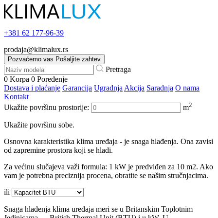
+381
62 177-96-39
prodaja@klimalux.rs
Pozvaćemo vas
Pošaljite zahtev
Pretraga
0
Korpa
0
Poređenje
Dostava i plaćanje
Garancija
Ugradnja
Akcija
Saradnja
O nama
Kontakt
2
Ukažite površinu prostorije:
m
Ukažite površinu sobe.
Osnovna karakteristika klima uređaja - je snaga hlađenja. Ona zavisi
od zapremine prostora koji se hladi.
Za većinu slučajeva važi formula: 1 kW je predviđen za 10 m2. Ako
vam je potrebna preciznija procena, obratite se našim stručnjacima.
ili
Snaga hlađenja klima uređaja meri se u Britanskim Toplotnim
Jedinicama — British Thermal Unit (BTU) i u kW. U