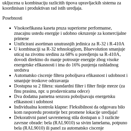
ukljucena u kombinaciju razlicitih tipova upravljackih sistema za
koordinisan i produktivan rad istih uredjaja.
Posebnosti
Visokoefikasna kaseta pruza superiorne performanse,
znacajnu ustedu energije i udobno okruzenje za komercijalne
primene
Unificirani asortiman unutrasnjih jedinica za R-32 i R-410A
U kombinaciji sa R-32 tehnologijom, Bluevolution smanjuje
uticaj na zivotnu sredinu za 68% u poredjenju sa R-410A,
dovodi direktno do manje potrosnje energije zbog visoke
energetske efikasnosti i ima do 16% punjenja rashladnog
sredstva
Automatsko ciscenje filtera poboljsava efikasnost i udobnost i
smanjuje troskove odrzavanja
Dostupna su 2 filtera: standardni filter i filter finije mreze (za
finu prasinu, npr. u prodavnicama odece)
Dva dodatna pametna senzora poboljsavaju energetsku
efikasnost i udobnost
Individualna kontrola klapne: Fleksibilnost da odgovara bilo
kom rasporedu prostorije bez promene lokacije uredjaja!
Dekorativni panel savremenog stila dostupan u 3 razlicite
zavrsne obrade: bela (RAL9010) sa sivim lamelama, potpuno
bela (RAL9010) ili panel za automatsko ciscenje