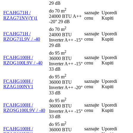
29 dB
2
do 70 m
FCAHG71H /
saznajte
Uporedi
24000 BTU
A++
RZAG71NV(Y)1
cenu
Kupiti
-20°
29 dB
2
do 70 m
FCAHG71H /
saznajte
Uporedi
24000 BTU
RZQG71L9V / -40
cenu
Kupiti
Inverter
A++
-15°
29 dB
2
do 95 m
FCAHG100H /
saznajte
Uporedi
36000 BTU
RZQG100L9V / -40
cenu
Kupiti
Inverter
A++
-15°
33 dB
2
do 95 m
FCAHG100H /
saznajte
Uporedi
36000 BTU
RZAG100NV1
cenu
Kupiti
Inverter
A++
-20°
33 dB
2
do 95 m
FCAHG100H /
saznajte
Uporedi
36000 BTU
RZQSG100L9V / -40
cenu
Kupiti
Inverter
A++
-15°
33 dB
2
do 95 m
FCAHG100H /
saznajte
Uporedi
36000 BTU