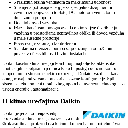
5 razlicitih brzina ventilatora za maksimalnu udobnost
Smanjena potrosnja energije sa specijalno dizajniranim
cevnim izmenjivacem toplote, DC motorom ventilatora i
drenaznom pumpom
Dodatni dovod vazduha
Izlazni kanal vam omogucava da optimizujete distribuciju
vazduha u prostorijama nepravilnog oblika ili dovod vazduha
u male susedne prostorije
Povezivanje sa onlajn kontrolerom
Standardna drenazna pumpa sa podizanjem od 675 mm
povecava fleksibilnost i brzinu instalacije
Daikin
kasetni klima uredjaji
kombinuju najbolje karakteristike
unutrasnjih i spoljasnjih jedinica kako bi postigli odlicnu kontrolu
temperature u sirokom spektru okruzenja. Dodatni vazdusni kanali
omogucavaju odrzavanje prostorija slozene konfiguracije. Split
sistemi su ekonomicni u radu zbog upotrebe invertera, tehnologija za
ustedu energije i automatizacije.
O klima uređajima Daikin
Daikin je jedan od najpoznatijih
proizvođača klima uređaja na svetu, a nudi
širok asortiman proizvoda za kućnu i komercijalnu upotrebu. Ova