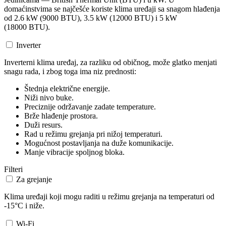
domaćinstvima se najčešće koriste klima uređaji sa snagom hlađenja
od 2.6 kW (9000 BTU), 3.5 kW (12000 BTU) i 5 kW
(18000 BTU).
Inverter
Inverterni klima uređaj, za razliku od običnog, može glatko menjati
snagu rada, i zbog toga ima niz prednosti:
Štednja električne energije.
Niži nivo buke.
Preciznije održavanje zadate temperature.
Brže hlađenje prostora.
Duži resurs.
Rad u režimu grejanja pri nižoj temperaturi.
Mogućnost postavljanja na duže komunikacije.
Manje vibracije spoljnog bloka.
Filteri
Za grejanje
Klima uređaji koji mogu raditi u režimu grejanja na temperaturi od
-15°C i niže.
Wi-Fi