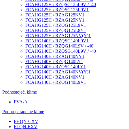
FCAHG125H / RZQSG125L9V / -40
FCAHG125H / RZQSG125L9V1
FCAHG125H / RZAG125NV1
FCAHG125H / RZAG125NY1
FCAHG125H / RZQG125L9V1
FCAHG125H / RZQG125L8Y1
FCAHG125H / RZAG125NV(Y)1
FCAHG140H / RZQSG140L9V1
FCAHG140H / RZQG140L9V / -40
FCAHG140H / RZQSG140L9V / -40
FCAHG140H / RZAG140NY1
FCAHG140H / RZQG140LY1
FCAHG140H / RZQSG140LY1
FCAHG140H / RZAG140NV(Y)1
FCAHG140H / RZAG140NV1
FCAHG140H / RZQG140L9V1
Podnostojeći klime
FVA-A
Podno parapetne klime
FHQN-CXV
FLQN-EXV