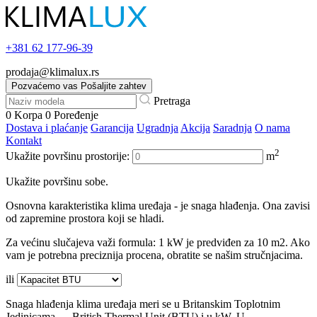
+381
62 177-96-39
prodaja@klimalux.rs
Pozvaćemo vas
Pošaljite zahtev
Pretraga
0
Korpa
0
Poređenje
Dostava i plaćanje
Garancija
Ugradnja
Akcija
Saradnja
O nama
Kontakt
2
Ukažite površinu prostorije:
m
Ukažite površinu sobe.
Osnovna karakteristika klima uređaja - je snaga hlađenja. Ona zavisi
od zapremine prostora koji se hladi.
Za većinu slučajeva važi formula: 1 kW je predviđen za 10 m2. Ako
vam je potrebna preciznija procena, obratite se našim stručnjacima.
ili
Snaga hlađenja klima uređaja meri se u Britanskim Toplotnim
Jedinicama — British Thermal Unit (BTU) i u kW. U