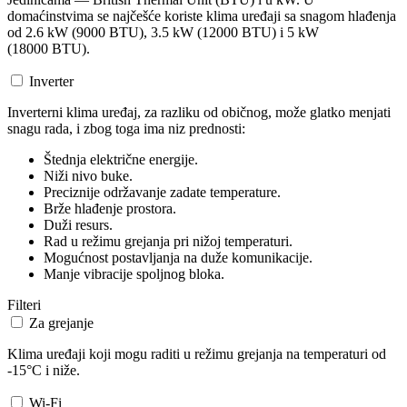
domaćinstvima se najčešće koriste klima uređaji sa snagom hlađenja
od 2.6 kW (9000 BTU), 3.5 kW (12000 BTU) i 5 kW
(18000 BTU).
Inverter
Inverterni klima uređaj, za razliku od običnog, može glatko menjati
snagu rada, i zbog toga ima niz prednosti:
Štednja električne energije.
Niži nivo buke.
Preciznije održavanje zadate temperature.
Brže hlađenje prostora.
Duži resurs.
Rad u režimu grejanja pri nižoj temperaturi.
Mogućnost postavljanja na duže komunikacije.
Manje vibracije spoljnog bloka.
Filteri
Za grejanje
Klima uređaji koji mogu raditi u režimu grejanja na temperaturi od
-15°C i niže.
Wi-Fi