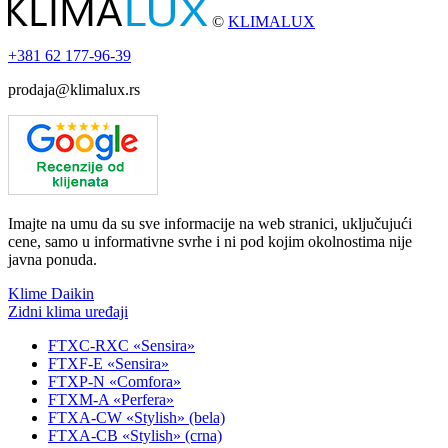
©
KLIMALUX
+381
62 177-96-39
prodaja@klimalux.rs
Imajte na umu da su sve informacije na web stranici, uključujući
cene, samo u informativne svrhe i ni pod kojim okolnostima nije
javna ponuda.
Klime Daikin
Zidni klima uređaji
FTXC-RXC «Sensira»
FTXF-E «Sensira»
FTXP-N «Comfora»
FTXM-A «Perfera»
FTXA-CW «Stylish» (bela)
FTXA-CB «Stylish» (crna)