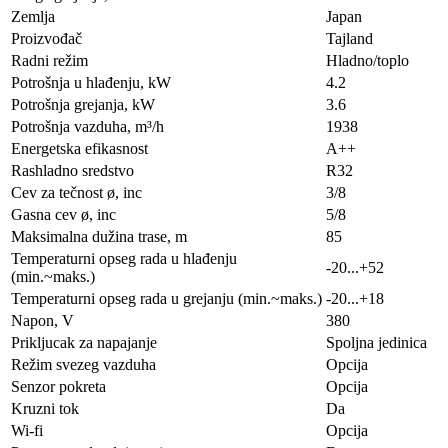
Zemlja
Japan
Proizvođač
Tajland
Radni režim
Hladno/toplo
Potrošnja u hlađenju, kW
4.2
Potrošnja grejanja, kW
3.6
Potrošnja vazduha, m³/h
1938
Energetska efikasnost
A++
Rashladno sredstvo
R32
Cev za tečnost ø, inc
3/8
Gasna cev ø, inc
5/8
Maksimalna dužina trase, m
85
Temperaturni opseg rada u hlađenju
-20...+52
(min.~maks.)
Temperaturni opseg rada u grejanju (min.~maks.)
-20...+18
Napon, V
380
Prikljucak za napajanje
Spoljna jedinica
Režim svezeg vazduha
Opcija
Senzor pokreta
Opcija
Kruzni tok
Da
Wi-fi
Opcija