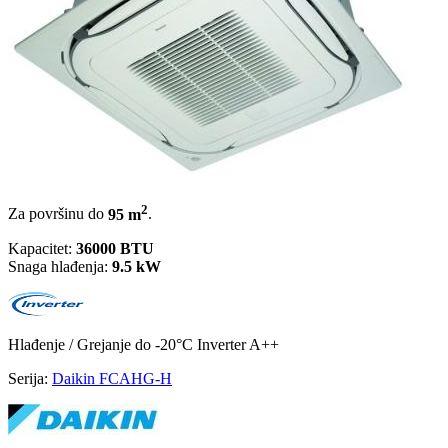
2
Za površinu do
95 m
.
Kapacitet:
36000 BTU
Snaga hlađenja:
9.5 kW
Hlađenje / Grejanje
do -20°C
Inverter
A++
Serija:
Daikin FCAHG-H