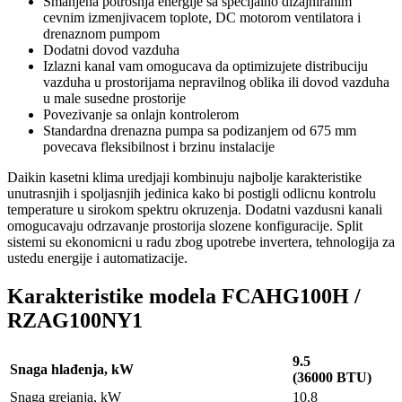
Smanjena potrosnja energije sa specijalno dizajniranim
cevnim izmenjivacem toplote, DC motorom ventilatora i
drenaznom pumpom
Dodatni dovod vazduha
Izlazni kanal vam omogucava da optimizujete distribuciju
vazduha u prostorijama nepravilnog oblika ili dovod vazduha
u male susedne prostorije
Povezivanje sa onlajn kontrolerom
Standardna drenazna pumpa sa podizanjem od 675 mm
povecava fleksibilnost i brzinu instalacije
Daikin
kasetni klima uredjaji
kombinuju najbolje karakteristike
unutrasnjih i spoljasnjih jedinica kako bi postigli odlicnu kontrolu
temperature u sirokom spektru okruzenja. Dodatni vazdusni kanali
omogucavaju odrzavanje prostorija slozene konfiguracije. Split
sistemi su ekonomicni u radu zbog upotrebe invertera, tehnologija za
ustedu energije i automatizacije.
Karakteristike modela FCAHG100H /
RZAG100NY1
9.5
Snaga hlađenja, kW
(36000 BTU)
Snaga grejanja, kW
10.8