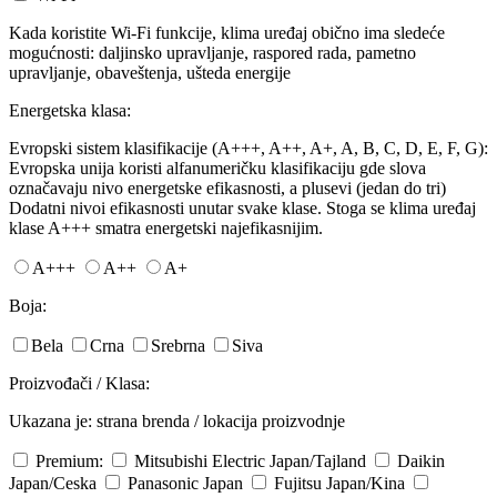
Kada koristite Wi-Fi funkcije, klima uređaj obično ima sledeće
mogućnosti: daljinsko upravljanje, raspored rada, pametno
upravljanje, obaveštenja, ušteda energije
Energetska klasa:
Evropski sistem klasifikacije (A+++, A++, A+, A, B, C, D, E, F, G):
Evropska unija koristi alfanumeričku klasifikaciju gde slova
označavaju nivo energetske efikasnosti, a plusevi (jedan do tri)
Dodatni nivoi efikasnosti unutar svake klase. Stoga se klima uređaj
klase A+++ smatra energetski najefikasnijim.
A+++
A++
A+
Boja:
Bela
Crna
Srebrna
Siva
Proizvođači / Klasa:
Ukazana je: strana brenda / lokacija proizvodnje
Premium:
Mitsubishi Electric
Japan/Tajland
Daikin
Japan/Ceska
Panasonic
Japan
Fujitsu
Japan/Kina