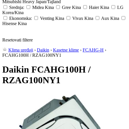
Mitsubishi Heavy
Japan/Tajland
Srednja:
Midea
Kina
Gree
Kina
Haier
Kina
LG
Korea/Kina
Ekonomska:
Venting
Kina
Vivax
Kina
Aux
Kina
Hisense
Kina
Resetovati filtere
Klima uređaji
›
Daikin
›
Kasetne klime
›
FCAHG-H
›
FCAHG100H / RZAG100NY1
Daikin FCAHG100H /
RZAG100NY1