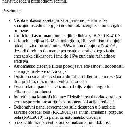
nastavak rada u prethodnom rezimu.
Posebnosti
Visokoefikasna kaseta pruza superiorne performanse,
znacajnu ustedu energije i udobno okruzenje za komercijalne
primene
Unificirani asortiman unutrasnjih jedinica za R-32 i R-410A
U kombinaciji sa R-32 tehnologijom, Bluevolution smanjuje
uticaj na zivotnu sredinu za 68% u poredjenju sa R-410A,
dovodi direktno do manje potrosnje energije zbog visoke
energetske efikasnosti i ima do 16% punjenja rashladnog
sredstva
Automatsko ciscenje filtera poboljsava efikasnost i udobnost i
smanjuje troskove odrzavanja
Dostupna su 2 filtera: standardni filter i filter finije mreze (za
finu prasinu, npr. u prodavnicama odece)
Dva dodatna pametna senzora poboljsavaju energetsku
efikasnost i udobnost
Individualna kontrola klapne: Fleksibilnost da odgovara bilo
kom rasporedu prostorije bez promene lokacije uredjaja!
Dekorativni panel savremenog stila dostupan u 3 razlicite
zavrsne obrade: bela (RAL9010) sa sivim lamelama, potpuno
bela (RAL9010) ili panel za automatsko ciscenje
5 razlicitih brzina ventilatora za maksimalnu udobnost