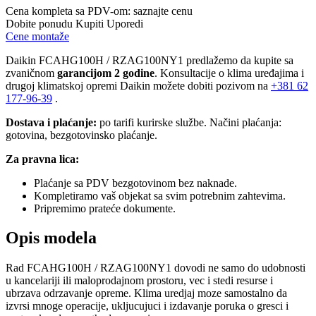
Cena kompleta sa PDV-om:
saznajte cenu
Dobite ponudu
Kupiti
Uporedi
Cene montaže
Daikin FCAHG100H / RZAG100NY1 predlažemo da kupite sa
zvaničnom
garancijom 2 godine
. Konsultacije o klima uređajima i
drugoj klimatskoj opremi Daikin možete dobiti pozivom na
+381
62
177-96-39
.
Dostava i plaćanje:
po tarifi kurirske službe. Načini plaćanja:
gotovina, bezgotovinsko plaćanje.
Za pravna lica:
Plaćanje sa PDV bezgotovinom bez naknade.
Kompletiramo vaš objekat sa svim potrebnim zahtevima.
Pripremimo prateće dokumente.
Opis modela
Rad FCAHG100H / RZAG100NY1
dovodi ne samo do udobnosti
u kancelariji ili maloprodajnom prostoru, vec i stedi resurse i
ubrzava odrzavanje opreme. Klima uredjaj moze samostalno da
izvrsi mnoge operacije, ukljucujuci i izdavanje poruka o gresci i