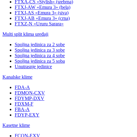
FTXA-CS «Stylish» (srebrna)
FTXJ-AW «Emura 3» (bela)
FTXJ-AS «Emura 3» (siva)
FTXJ-AB «Emura 3» (crna)
FTXZ-N «Ururu Sarara»
Multi split klima uređaji
Spoljna jedinica za 2 sobe
Spoljna jedinica za 3 sobe
Spoljna jedinica za 4 sobe
Spoljna jedinica za 5 soba
Unutrasnje jedinice
Kanalske klime
FDA-A
FDMQN-CXV
FDYMP-DXV
FDXM-F
FBA-A
FDYP-EXY
Kasetne klime
FCQN-EXV