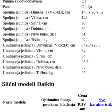
Pumpa za odvodnjavanje
Da
Panel
Opcija
Spoljna jedinica / Dimenzije (VkSkD), сm
143 x 90 x 32
Spoljna jedinica / Visina, сm
143
Spoljna jedinica / Širina, сm
90
Spoljna jedinica / Dubina, сm
32
Spoljna jedinica / Nivo buke, dBa
51
Spoljna jedinica / Težina, kg
92
Unutrasnja jedinica / Dimenzije (VxŠxD), сm
84х84х28,8
Unutrasnja jedinica / Visina, сm
84
Unutrasnja jedinica / Širina, сm
84
Unutrasnja jedinica / Dubina, сm
28.8
Unutrasnja jedinica / Nivo buke, dBa
33
Unutrasnja jedinica / Težina, kg
25
Slični modeli Daikin
Cena
Optimalna
Snaga
sa
Sve
Naziv modela
površina
hlađenja
PDV-
karakteristi
om