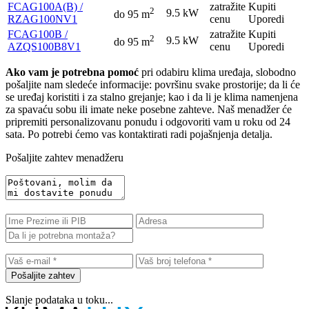
FCAG100A(B) /
zatražite
Kupiti
2
9.5 kW
do 95 m
RZAG100NV1
cenu
Uporedi
FCAG100B /
zatražite
Kupiti
2
9.5 kW
do 95 m
AZQS100B8V1
cenu
Uporedi
Ako vam je potrebna pomoć
pri odabiru klima uređaja, slobodno
pošaljite nam sledeće informacije: površinu svake prostorije; da li će
se uređaj koristiti i za stalno grejanje; kao i da li je klima namenjena
za spavaću sobu ili imate neke posebne zahteve. Naš menadžer će
pripremiti personalizovanu ponudu i odgovoriti vam u roku od 24
sata. Po potrebi ćemo vas kontaktirati radi pojašnjenja detalja.
Pošaljite zahtev menadžeru
Pošaljite zahtev
Slanje podataka u toku...