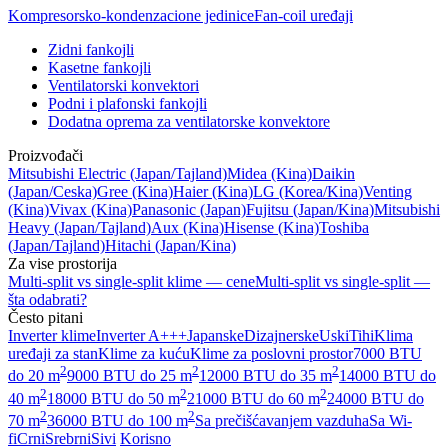
Kompresorsko-kondenzacione jedinice
Fan-coil uređaji
Zidni fankojli
Kasetne fankojli
Ventilatorski konvektori
Podni i plafonski fankojli
Dodatna oprema za ventilatorske konvektore
Proizvođači
Mitsubishi Electric
(Japan/Tajland)
Midea
(Kina)
Daikin
(Japan/Ceska)
Gree
(Kina)
Haier
(Kina)
LG
(Korea/Kina)
Venting
(Kina)
Vivax
(Kina)
Panasonic
(Japan)
Fujitsu
(Japan/Kina)
Mitsubishi
Heavy
(Japan/Tajland)
Aux
(Kina)
Hisense
(Kina)
Toshiba
(Japan/Tajland)
Hitachi
(Japan/Kina)
Za vise prostorija
Multi-split vs single-split klime — cene
Multi-split vs single-split —
šta odabrati?
Često pitani
Inverter klime
Inverter A+++
Japanske
Dizajnerske
Uski
Tihi
Klima
uređaji za stan
Klime za kuću
Klime za poslovni prostor
7000 BTU
2
2
2
do 20 m
9000 BTU do 25 m
12000 BTU do 35 m
14000 BTU do
2
2
2
40 m
18000 BTU do 50 m
21000 BTU do 60 m
24000 BTU do
2
2
70 m
36000 BTU do 100 m
Sa prečišćavanjem vazduha
Sa Wi-
fi
Crni
Srebrni
Sivi
Korisno