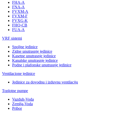
FHA-A
FNA-A
FVXM-A
FVXM-F
FVXG-K
FHQ-CB
FUA-A
VRF sistemi
Spoljne jedinice
Zidne unutrasnje jedinice
Kasetne unutrasnje jedinice
Kanalske unutrasnje jedinice
Podne i plafonske unutrasnje jedinice
Ventilacione jedinice
Jedinice za dovodnu i izduvnu ventilaciju
Toplotne pumpe
Vazduh-Voda
Zemlja-Voda
Pribor