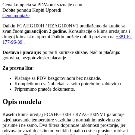
Cena kompleta sa PDV-om:
saznajte cenu
Dobite ponudu
Kupiti
Uporedi
Cene montaže
Daikin FCAHG100H / RZAG100NV1 predlažemo da kupite sa
zvaničnom
garancijom 2 godine
. Konsultacije o klima uređajima i
drugoj klimatskoj opremi Daikin možete dobiti pozivom na
+381
62
177-96-39
.
Dostava i plaćanje:
po tarifi kurirske službe. Načini plaćanja:
gotovina, bezgotovinsko plaćanje.
Za pravna lica:
Plaćanje sa PDV bezgotovinom bez naknade.
Kompletiramo vaš objekat sa svim potrebnim zahtevima.
Pripremimo prateće dokumente.
Opis modela
Kasetni klima uredjaj FCAHG100H / RZAG100NV1
garantuje
izjednacavanje temperature vazduha u normalnim uslovima za
prisutne i ne samo. Dva filtera doprinose udobnosti prostorije, jer
odrzavaju vazduh cistim od velikih i malih cestica prasine, mirisa i