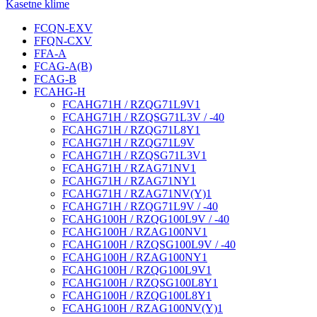
Kasetne klime
FCQN-EXV
FFQN-CXV
FFA-A
FCAG-A(B)
FCAG-B
FCAHG-H
FCAHG71H / RZQG71L9V1
FCAHG71H / RZQSG71L3V / -40
FCAHG71H / RZQG71L8Y1
FCAHG71H / RZQG71L9V
FCAHG71H / RZQSG71L3V1
FCAHG71H / RZAG71NV1
FCAHG71H / RZAG71NY1
FCAHG71H / RZAG71NV(Y)1
FCAHG71H / RZQG71L9V / -40
FCAHG100H / RZQG100L9V / -40
FCAHG100H / RZAG100NV1
FCAHG100H / RZQSG100L9V / -40
FCAHG100H / RZAG100NY1
FCAHG100H / RZQG100L9V1
FCAHG100H / RZQSG100L8Y1
FCAHG100H / RZQG100L8Y1
FCAHG100H / RZAG100NV(Y)1