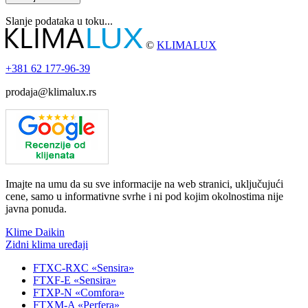
Slanje podataka u toku...
©
KLIMALUX
+381
62 177-96-39
prodaja@klimalux.rs
Imajte na umu da su sve informacije na web stranici, uključujući
cene, samo u informativne svrhe i ni pod kojim okolnostima nije
javna ponuda.
Klime Daikin
Zidni klima uređaji
FTXC-RXC «Sensira»
FTXF-E «Sensira»
FTXP-N «Comfora»
FTXM-A «Perfera»