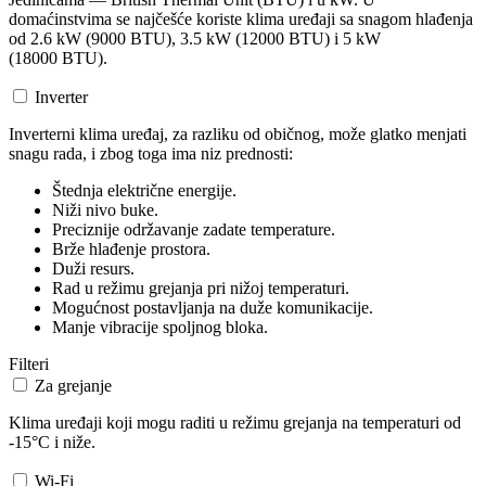
domaćinstvima se najčešće koriste klima uređaji sa snagom hlađenja
od 2.6 kW (9000 BTU), 3.5 kW (12000 BTU) i 5 kW
(18000 BTU).
Inverter
Inverterni klima uređaj, za razliku od običnog, može glatko menjati
snagu rada, i zbog toga ima niz prednosti:
Štednja električne energije.
Niži nivo buke.
Preciznije održavanje zadate temperature.
Brže hlađenje prostora.
Duži resurs.
Rad u režimu grejanja pri nižoj temperaturi.
Mogućnost postavljanja na duže komunikacije.
Manje vibracije spoljnog bloka.
Filteri
Za grejanje
Klima uređaji koji mogu raditi u režimu grejanja na temperaturi od
-15°C i niže.
Wi-Fi