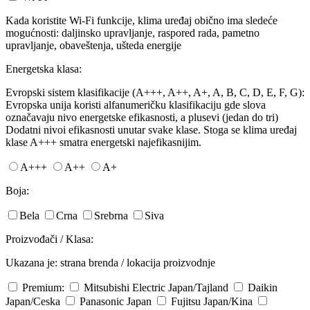
Kada koristite Wi-Fi funkcije, klima uređaj obično ima sledeće
mogućnosti: daljinsko upravljanje, raspored rada, pametno
upravljanje, obaveštenja, ušteda energije
Energetska klasa:
Evropski sistem klasifikacije (A+++, A++, A+, A, B, C, D, E, F, G):
Evropska unija koristi alfanumeričku klasifikaciju gde slova
označavaju nivo energetske efikasnosti, a plusevi (jedan do tri)
Dodatni nivoi efikasnosti unutar svake klase. Stoga se klima uređaj
klase A+++ smatra energetski najefikasnijim.
A+++
A++
A+
Boja:
Bela
Crna
Srebrna
Siva
Proizvođači / Klasa:
Ukazana je: strana brenda / lokacija proizvodnje
Premium:
Mitsubishi Electric
Japan/Tajland
Daikin
Japan/Ceska
Panasonic
Japan
Fujitsu
Japan/Kina