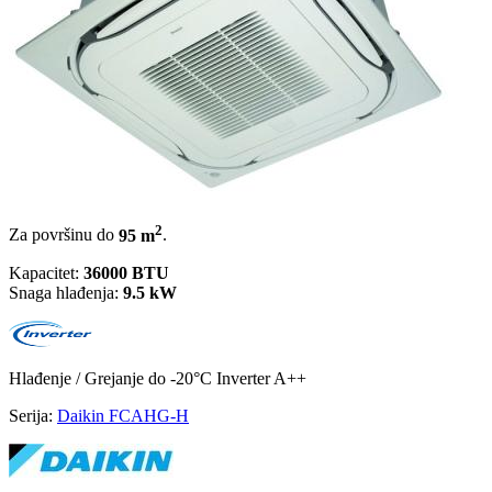
2
Za površinu do
95 m
.
Kapacitet:
36000 BTU
Snaga hlađenja:
9.5 kW
Hlađenje / Grejanje
do -20°C
Inverter
A++
Serija:
Daikin FCAHG-H