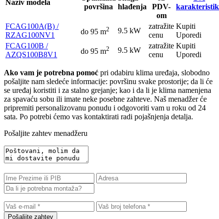
Naziv modela
površina
hlađenja
PDV-
karakteristi
om
FCAG100A(B) /
zatražite
Kupiti
2
9.5 kW
do 95 m
RZAG100NV1
cenu
Uporedi
FCAG100B /
zatražite
Kupiti
2
9.5 kW
do 95 m
AZQS100B8V1
cenu
Uporedi
Ako vam je potrebna pomoć
pri odabiru klima uređaja, slobodno
pošaljite nam sledeće informacije: površinu svake prostorije; da li će
se uređaj koristiti i za stalno grejanje; kao i da li je klima namenjena
za spavaću sobu ili imate neke posebne zahteve. Naš menadžer će
pripremiti personalizovanu ponudu i odgovoriti vam u roku od 24
sata. Po potrebi ćemo vas kontaktirati radi pojašnjenja detalja.
Pošaljite zahtev menadžeru
Pošaljite zahtev