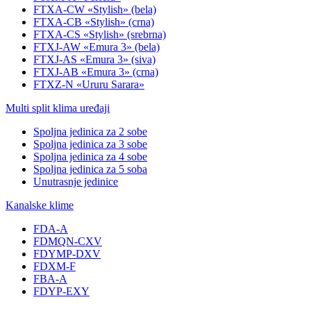
FTXA-CW «Stylish» (bela)
FTXA-CB «Stylish» (crna)
FTXA-CS «Stylish» (srebrna)
FTXJ-AW «Emura 3» (bela)
FTXJ-AS «Emura 3» (siva)
FTXJ-AB «Emura 3» (crna)
FTXZ-N «Ururu Sarara»
Multi split klima uređaji
Spoljna jedinica za 2 sobe
Spoljna jedinica za 3 sobe
Spoljna jedinica za 4 sobe
Spoljna jedinica za 5 soba
Unutrasnje jedinice
Kanalske klime
FDA-A
FDMQN-CXV
FDYMP-DXV
FDXM-F
FBA-A
FDYP-EXY