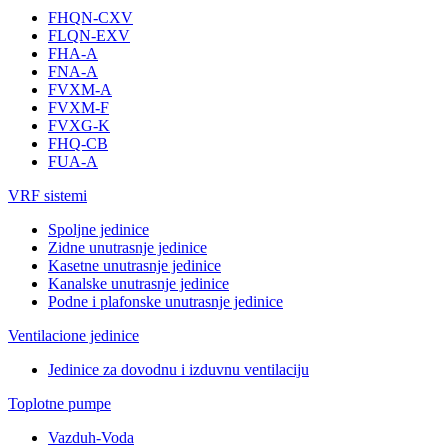
FHQN-CXV
FLQN-EXV
FHA-A
FNA-A
FVXM-A
FVXM-F
FVXG-K
FHQ-CB
FUA-A
VRF sistemi
Spoljne jedinice
Zidne unutrasnje jedinice
Kasetne unutrasnje jedinice
Kanalske unutrasnje jedinice
Podne i plafonske unutrasnje jedinice
Ventilacione jedinice
Jedinice za dovodnu i izduvnu ventilaciju
Toplotne pumpe
Vazduh-Voda