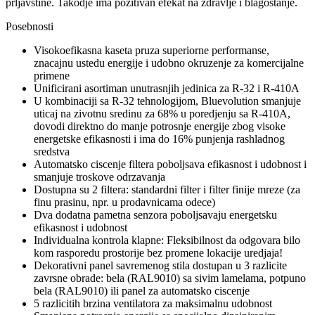
prljavstine. Takodje ima pozitivan efekat na zdravlje i blagostanje.
Posebnosti
Visokoefikasna kaseta pruza superiorne performanse,
znacajnu ustedu energije i udobno okruzenje za komercijalne
primene
Unificirani asortiman unutrasnjih jedinica za R-32 i R-410A
U kombinaciji sa R-32 tehnologijom, Bluevolution smanjuje
uticaj na zivotnu sredinu za 68% u poredjenju sa R-410A,
dovodi direktno do manje potrosnje energije zbog visoke
energetske efikasnosti i ima do 16% punjenja rashladnog
sredstva
Automatsko ciscenje filtera poboljsava efikasnost i udobnost i
smanjuje troskove odrzavanja
Dostupna su 2 filtera: standardni filter i filter finije mreze (za
finu prasinu, npr. u prodavnicama odece)
Dva dodatna pametna senzora poboljsavaju energetsku
efikasnost i udobnost
Individualna kontrola klapne: Fleksibilnost da odgovara bilo
kom rasporedu prostorije bez promene lokacije uredjaja!
Dekorativni panel savremenog stila dostupan u 3 razlicite
zavrsne obrade: bela (RAL9010) sa sivim lamelama, potpuno
bela (RAL9010) ili panel za automatsko ciscenje
5 razlicitih brzina ventilatora za maksimalnu udobnost