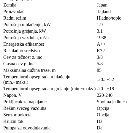
Zemlja
Japan
Proizvođač
Tajland
Radni režim
Hladno/toplo
Potrošnja u hlađenju, kW
1.9
Potrošnja grejanja, kW
3.1
Potrošnja vazduha, m³/h
1938
Energetska efikasnost
A++
Rashladno sredstvo
R32
Cev za tečnost ø, inc
3/8
Gasna cev ø, inc
5/8
Maksimalna dužina trase, m
85
Temperaturni opseg rada u hlađenju
-20...+52
(min.~maks.)
Temperaturni opseg rada u grejanju (min.~maks.)
-20...+18
Napon, V
220-240
Prikljucak za napajanje
Spoljna jedinica
Režim svezeg vazduha
Opcija
Senzor pokreta
Opcija
Kruzni tok
Da
Pumpa za odvodnjavanje
Da