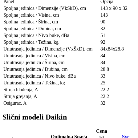
Panel
Opcija
Spoljna jedinica / Dimenzije (VkSkD), сm
143 x 90 x 32
Spoljna jedinica / Visina, сm
143
Spoljna jedinica / Širina, сm
90
Spoljna jedinica / Dubina, сm
32
Spoljna jedinica / Nivo buke, dBa
51
Spoljna jedinica / Težina, kg
92
Unutrasnja jedinica / Dimenzije (VxŠxD), сm
84х84х28,8
Unutrasnja jedinica / Visina, сm
84
Unutrasnja jedinica / Širina, сm
84
Unutrasnja jedinica / Dubina, сm
28.8
Unutrasnja jedinica / Nivo buke, dBa
33
Unutrasnja jedinica / Težina, kg
25
Struja hlađenja, A
22.2
Struja grejanja, A
22.2
Osigurac, A
32
Slični modeli Daikin
Cena
Optimalna
Snaga
sa
Sve