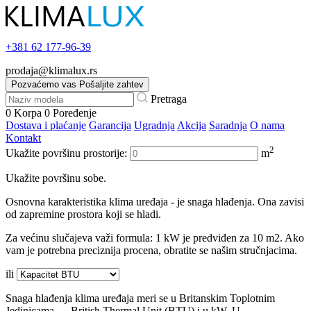
+381
62 177-96-39
prodaja@klimalux.rs
Pozvaćemo vas
Pošaljite zahtev
Pretraga
0
Korpa
0
Poređenje
Dostava i plaćanje
Garancija
Ugradnja
Akcija
Saradnja
O nama
Kontakt
2
Ukažite površinu prostorije:
m
Ukažite površinu sobe.
Osnovna karakteristika klima uređaja - je snaga hlađenja. Ona zavisi
od zapremine prostora koji se hladi.
Za većinu slučajeva važi formula: 1 kW je predviđen za 10 m2. Ako
vam je potrebna preciznija procena, obratite se našim stručnjacima.
ili
Snaga hlađenja klima uređaja meri se u Britanskim Toplotnim
Jedinicama — British Thermal Unit (BTU) i u kW. U