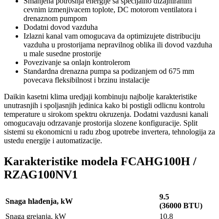
Smanjena potrosnja energije sa specijalno dizajniranim
cevnim izmenjivacem toplote, DC motorom ventilatora i
drenaznom pumpom
Dodatni dovod vazduha
Izlazni kanal vam omogucava da optimizujete distribuciju
vazduha u prostorijama nepravilnog oblika ili dovod vazduha
u male susedne prostorije
Povezivanje sa onlajn kontrolerom
Standardna drenazna pumpa sa podizanjem od 675 mm
povecava fleksibilnost i brzinu instalacije
Daikin
kasetni klima uredjaji
kombinuju najbolje karakteristike
unutrasnjih i spoljasnjih jedinica kako bi postigli odlicnu kontrolu
temperature u sirokom spektru okruzenja. Dodatni vazdusni kanali
omogucavaju odrzavanje prostorija slozene konfiguracije. Split
sistemi su ekonomicni u radu zbog upotrebe invertera, tehnologija za
ustedu energije i automatizacije.
Karakteristike modela FCAHG100H /
RZAG100NV1
9.5
Snaga hlađenja, kW
(36000 BTU)
Snaga grejanja, kW
10.8