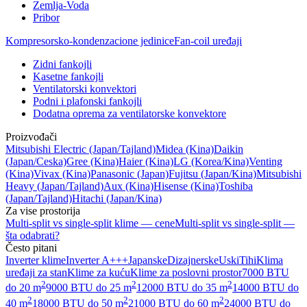
Zemlja-Voda
Pribor
Kompresorsko-kondenzacione jedinice
Fan-coil uređaji
Zidni fankojli
Kasetne fankojli
Ventilatorski konvektori
Podni i plafonski fankojli
Dodatna oprema za ventilatorske konvektore
Proizvođači
Mitsubishi Electric
(Japan/Tajland)
Midea
(Kina)
Daikin
(Japan/Ceska)
Gree
(Kina)
Haier
(Kina)
LG
(Korea/Kina)
Venting
(Kina)
Vivax
(Kina)
Panasonic
(Japan)
Fujitsu
(Japan/Kina)
Mitsubishi
Heavy
(Japan/Tajland)
Aux
(Kina)
Hisense
(Kina)
Toshiba
(Japan/Tajland)
Hitachi
(Japan/Kina)
Za vise prostorija
Multi-split vs single-split klime — cene
Multi-split vs single-split —
šta odabrati?
Često pitani
Inverter klime
Inverter A+++
Japanske
Dizajnerske
Uski
Tihi
Klima
uređaji za stan
Klime za kuću
Klime za poslovni prostor
7000 BTU
2
2
2
do 20 m
9000 BTU do 25 m
12000 BTU do 35 m
14000 BTU do
2
2
2
40 m
18000 BTU do 50 m
21000 BTU do 60 m
24000 BTU do