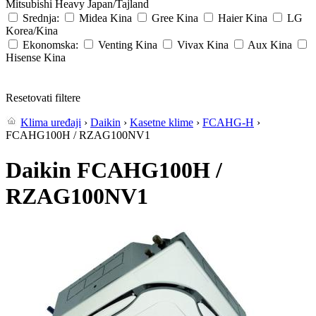
Mitsubishi Heavy
Japan/Tajland
Srednja:
Midea
Kina
Gree
Kina
Haier
Kina
LG
Korea/Kina
Ekonomska:
Venting
Kina
Vivax
Kina
Aux
Kina
Hisense
Kina
Resetovati filtere
Klima uređaji
›
Daikin
›
Kasetne klime
›
FCAHG-H
›
FCAHG100H / RZAG100NV1
Daikin FCAHG100H /
RZAG100NV1