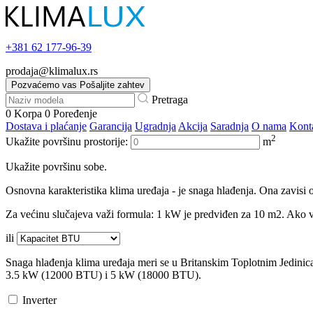
+381
62 177-96-39
prodaja@klimalux.rs
Pozvaćemo vas
Pošaljite zahtev
Pretraga
0
Korpa
0
Poređenje
Dostava i plaćanje
Garancija
Ugradnja
Akcija
Saradnja
O nama
Kont
2
Ukažite površinu prostorije:
m
Ukažite površinu sobe.
Osnovna karakteristika klima uređaja - je snaga hlađenja. Ona zavisi o
Za većinu slučajeva važi formula: 1 kW je predviđen za 10 m2. Ako va
ili
Snaga hlađenja klima uređaja meri se u Britanskim Toplotnim Jedini
3.5 kW (12000 BTU) i 5 kW (18000 BTU).
Inverter