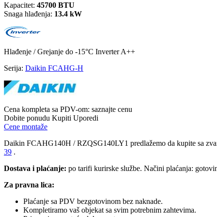
Kapacitet:
45700 BTU
Snaga hlađenja:
13.4 kW
Hlađenje / Grejanje
do -15°C
Inverter
A++
Serija:
Daikin FCAHG-H
Cena kompleta sa PDV-om:
saznajte cenu
Dobite ponudu
Kupiti
Uporedi
Cene montaže
Daikin FCAHG140H / RZQSG140LY1 predlažemo da kupite sa zv
39
.
Dostava i plaćanje:
po tarifi kurirske službe. Načini plaćanja: gotov
Za pravna lica:
Plaćanje sa PDV bezgotovinom bez naknade.
Kompletiramo vaš objekat sa svim potrebnim zahtevima.