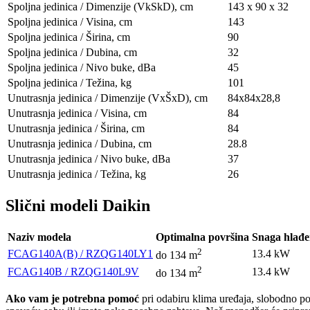
Spoljna jedinica / Dimenzije (VkSkD), сm
143 x 90 x 32
Spoljna jedinica / Visina, сm
143
Spoljna jedinica / Širina, сm
90
Spoljna jedinica / Dubina, сm
32
Spoljna jedinica / Nivo buke, dBa
45
Spoljna jedinica / Težina, kg
101
Unutrasnja jedinica / Dimenzije (VxŠxD), сm
84х84х28,8
Unutrasnja jedinica / Visina, сm
84
Unutrasnja jedinica / Širina, сm
84
Unutrasnja jedinica / Dubina, сm
28.8
Unutrasnja jedinica / Nivo buke, dBa
37
Unutrasnja jedinica / Težina, kg
26
Slični modeli Daikin
Naziv modela
Optimalna površina
Snaga hlađe
2
FCAG140A(B) / RZQG140LY1
13.4 kW
do 134 m
2
FCAG140B / RZQG140L9V
13.4 kW
do 134 m
Ako vam je potrebna pomoć
pri odabiru klima uređaja, slobodno poša