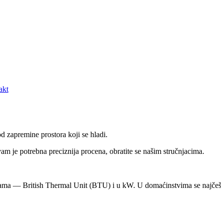
akt
d zapremine prostora koji se hladi.
m je potrebna preciznija procena, obratite se našim stručnjacima.
cama — British Thermal Unit (BTU) i u kW. U domaćinstvima se najčeš