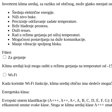
Inverterni klima uređaj, za razliku od običnog, može glatko menjati sn
Štednja električne energije.
Niži nivo buke.
Preciznije održavanje zadate temperature.
Brže hlađenje prostora.
Duži resurs.
Rad u režimu grejanja pri nižoj temperaturi.
Mogućnost postavljanja na duže komunikacije.
Manje vibracije spoljnog bloka.
Filteri
Za grejanje
Klima uređaji koji mogu raditi u režimu grejanja na temperaturi od -15
Wi-Fi
Kada koristite Wi-Fi funkcije, klima uređaj obično ima sledeće mogućn
Energetska klasa:
Evropski sistem klasifikacije (A+++, A++, A+, A, B, C, D, E, F, G): Ev
efikasnosti unutar svake klase. Stoga se klima uređaj klase A+++ smat