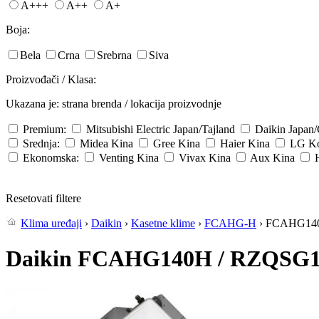
A+++
A++
A+
Boja:
Bela
Crna
Srebrna
Siva
Proizvođači / Klasa:
Ukazana je: strana brenda / lokacija proizvodnje
Premium:
Mitsubishi Electric
Japan/Tajland
Daikin
Japan
Srednja:
Midea
Kina
Gree
Kina
Haier
Kina
LG
Ko
Ekonomska:
Venting
Kina
Vivax
Kina
Aux
Kina
Resetovati filtere
Klima uređaji
›
Daikin
›
Kasetne klime
›
FCAHG-H
› FCAHG14
Daikin FCAHG140H / RZQSG