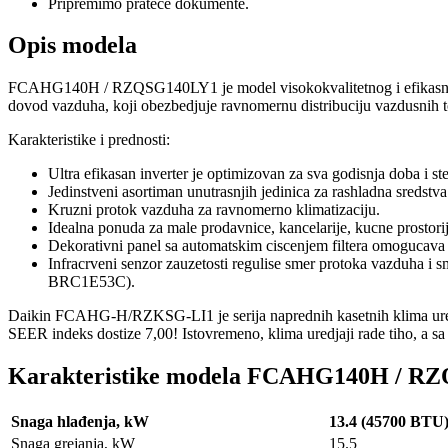
Pripremimo prateće dokumente.
Opis modela
FCAHG140H / RZQSG140LY1 je model visokokvalitetnog i efikasnog kas
dovod vazduha, koji obezbedjuje ravnomernu distribuciju vazdusnih to
Karakteristike i prednosti:
Ultra efikasan inverter je optimizovan za sva godisnja doba i s
Jedinstveni asortiman unutrasnjih jedinica za rashladna sredst
Kruzni protok vazduha za ravnomerno klimatizaciju.
Idealna ponuda za male prodavnice, kancelarije, kucne prostorij
Dekorativni panel sa automatskim ciscenjem filtera omogucava v
Infracrveni senzor zauzetosti regulise smer protoka vazduha i 
BRC1E53C).
Daikin FCAHG-H/RZKSG-LI1 je serija naprednih kasetnih klima uredjaj
SEER indeks dostize 7,00! Istovremeno, klima uredjaji rade tiho, a s
Karakteristike modela FCAHG140H / R
Snaga hlađenja, kW
13.4 (45700 BTU
Snaga grejanja, kW
15.5