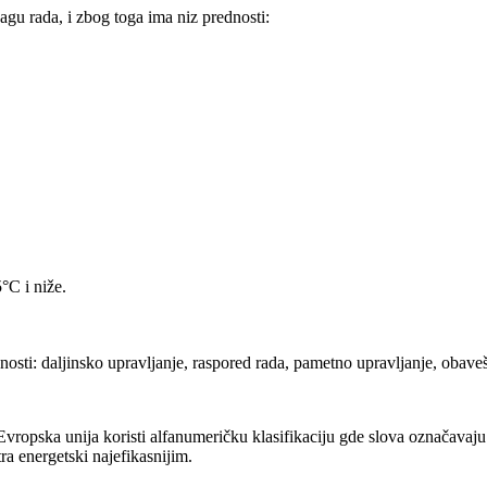
agu rada, i zbog toga ima niz prednosti:
°C i niže.
osti: daljinsko upravljanje, raspored rada, pametno upravljanje, obaveš
ropska unija koristi alfanumeričku klasifikaciju gde slova označavaju n
ra energetski najefikasnijim.