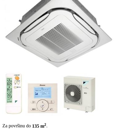
2
Za površinu do
135 m
.