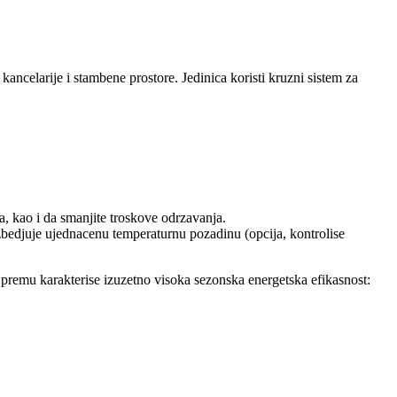
elarije i stambene prostore. Jedinica koristi kruzni sistem za
, kao i da smanjite troskove odrzavanja.
zbedjuje ujednacenu temperaturnu pozadinu (opcija, kontrolise
premu karakterise izuzetno visoka sezonska energetska efikasnost: