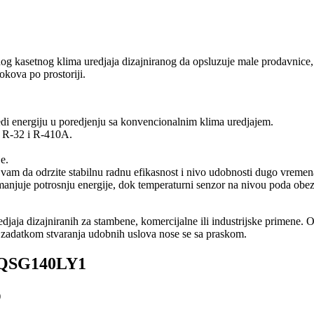
etnog klima uredjaja dizajniranog da opsluzuje male prodavnice, kanc
kova po prostoriji.
tedi energiju u poredjenju sa konvencionalnim klima uredjajem.
va R-32 i R-410A.
e.
am da odrzite stabilnu radnu efikasnost i nivo udobnosti dugo vremena
smanjuje potrosnju energije, dok temperaturni senzor na nivou poda obe
a dizajniranih za stambene, komercijalne ili industrijske primene. O
a zadatkom stvaranja udobnih uslova nose se sa praskom.
ZQSG140LY1
)