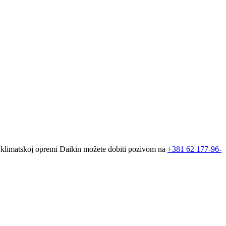
oj klimatskoj opremi Daikin možete dobiti pozivom na
+381
62 177-96-