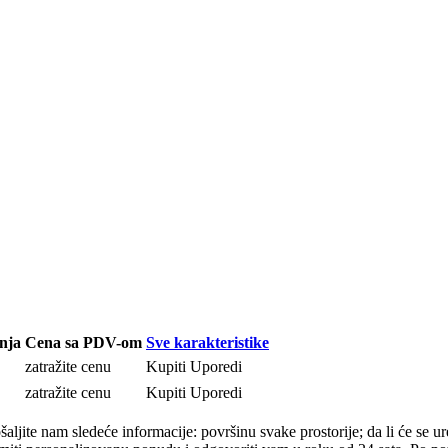
nja
Cena sa PDV-om
Sve karakteristike
zatražite cenu
Kupiti
Uporedi
zatražite cenu
Kupiti
Uporedi
ljite nam sledeće informacije: površinu svake prostorije; da li će se uređ