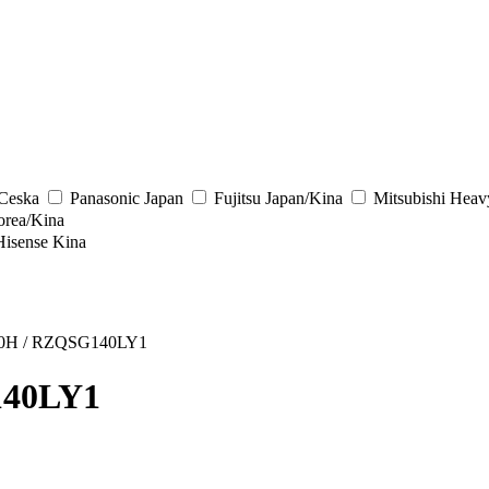
/Ceska
Panasonic
Japan
Fujitsu
Japan/Kina
Mitsubishi Heav
rea/Kina
Hisense
Kina
0H / RZQSG140LY1
140LY1