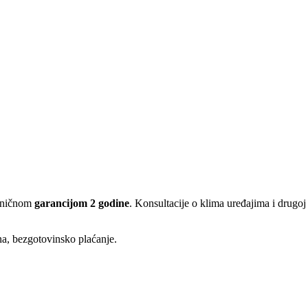
aničnom
garancijom 2 godine
. Konsultacije o klima uređajima i drug
ina, bezgotovinsko plaćanje.