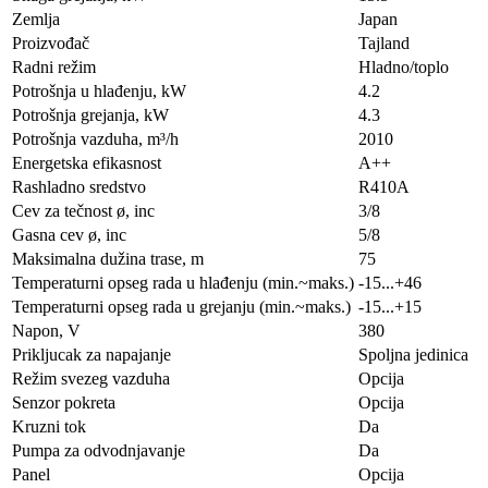
Zemlja
Japan
Proizvođač
Tajland
Radni režim
Hladno/toplo
Potrošnja u hlađenju, kW
4.2
Potrošnja grejanja, kW
4.3
Potrošnja vazduha, m³/h
2010
Energetska efikasnost
A++
Rashladno sredstvo
R410A
Cev za tečnost ø, inc
3/8
Gasna cev ø, inc
5/8
Maksimalna dužina trase, m
75
Temperaturni opseg rada u hlađenju (min.~maks.)
-15...+46
Temperaturni opseg rada u grejanju (min.~maks.)
-15...+15
Napon, V
380
Prikljucak za napajanje
Spoljna jedinica
Režim svezeg vazduha
Opcija
Senzor pokreta
Opcija
Kruzni tok
Da
Pumpa za odvodnjavanje
Da
Panel
Opcija