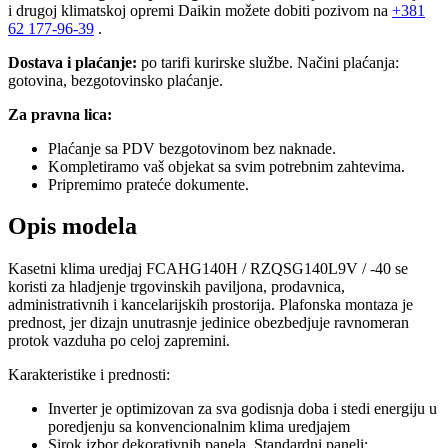
i drugoj klimatskoj opremi Daikin možete dobiti pozivom na
+381
62 177-96-39
.
Dostava i plaćanje:
po tarifi kurirske službe. Načini plaćanja:
gotovina, bezgotovinsko plaćanje.
Za pravna lica:
Plaćanje sa PDV bezgotovinom bez naknade.
Kompletiramo vaš objekat sa svim potrebnim zahtevima.
Pripremimo prateće dokumente.
Opis modela
Kasetni klima uredjaj FCAHG140H / RZQSG140L9V / -40 se
koristi za hladjenje trgovinskih paviljona, prodavnica,
administrativnih i kancelarijskih prostorija. Plafonska montaza je
prednost, jer dizajn unutrasnje jedinice obezbedjuje ravnomeran
protok vazduha po celoj zapremini.
Karakteristike i prednosti:
Inverter je optimizovan za sva godisnja doba i stedi energiju u
poredjenju sa konvencionalnim klima uredjajem
Sirok izbor dekorativnih panela. Standardni paneli: