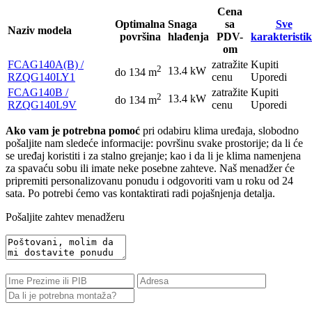
Cena
Optimalna
Snaga
sa
Sve
Naziv modela
površina
hlađenja
PDV-
karakteristi
om
FCAG140A(B) /
zatražite
Kupiti
2
13.4 kW
do 134 m
RZQG140LY1
cenu
Uporedi
FCAG140B /
zatražite
Kupiti
2
13.4 kW
do 134 m
RZQG140L9V
cenu
Uporedi
Ako vam je potrebna pomoć
pri odabiru klima uređaja, slobodno
pošaljite nam sledeće informacije: površinu svake prostorije; da li će
se uređaj koristiti i za stalno grejanje; kao i da li je klima namenjena
za spavaću sobu ili imate neke posebne zahteve. Naš menadžer će
pripremiti personalizovanu ponudu i odgovoriti vam u roku od 24
sata. Po potrebi ćemo vas kontaktirati radi pojašnjenja detalja.
Pošaljite zahtev menadžeru