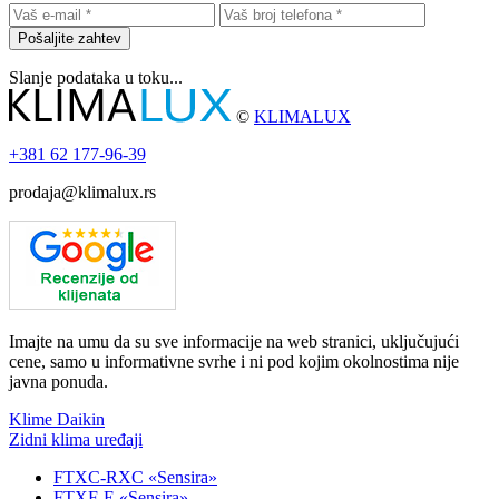
Pošaljite zahtev
Slanje podataka u toku...
©
KLIMALUX
+381
62 177-96-39
prodaja@klimalux.rs
Imajte na umu da su sve informacije na web stranici, uključujući
cene, samo u informativne svrhe i ni pod kojim okolnostima nije
javna ponuda.
Klime Daikin
Zidni klima uređaji
FTXC-RXC «Sensira»
FTXF-E «Sensira»