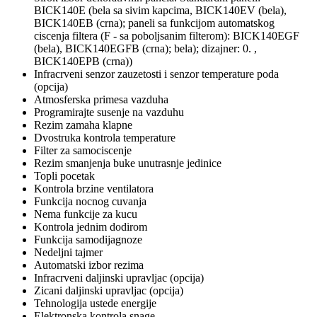
BICK140E (bela sa sivim kapcima, BICK140EV (bela),
BICK140EB (crna); paneli sa funkcijom automatskog
ciscenja filtera (F - sa poboljsanim filterom): BICK140EGF
(bela), BICK140EGFB (crna); bela); dizajner: 0. ,
BICK140EPB (crna))
Infracrveni senzor zauzetosti i senzor temperature poda
(opcija)
Atmosferska primesa vazduha
Programirajte susenje na vazduhu
Rezim zamaha klapne
Dvostruka kontrola temperature
Filter za samociscenje
Rezim smanjenja buke unutrasnje jedinice
Topli pocetak
Kontrola brzine ventilatora
Funkcija nocnog cuvanja
Nema funkcije za kucu
Kontrola jednim dodirom
Funkcija samodijagnoze
Nedeljni tajmer
Automatski izbor rezima
Infracrveni daljinski upravljac (opcija)
Zicani daljinski upravljac (opcija)
Tehnologija ustede energije
Elektronska kontrola snage