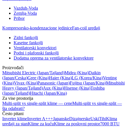
Vazduh-Voda
Zemlja-Voda
Pribor
Kompresorsko-kondenzacione jedinice
Fan-coil uređaji
Zidni fankojli
Kasetne fankojli
Ventilatorski konvektori
Podni i plafonski fankojli
Dodatna oprema za ventilatorske konvektore
Proizvođači
Mitsubishi Electric
(Japan/Tajland)
Midea
(Kina)
Daikin
(Japan/Ceska)
Gree
(Kina)
Haier
(Kina)
LG
(Korea/Kina)
Venting
(Kina)
Vivax
(Kina)
Panasonic
(Japan)
Fujitsu
(Japan/Kina)
Mitsubishi
Heavy
(Japan/Tajland)
Aux
(Kina)
Hisense
(Kina)
Toshiba
(Japan/Tajland)
Hitachi
(Japan/Kina)
Za vise prostorija
Multi-split vs single-split klime — cene
Multi-split vs single-split —
šta odabrati?
Često pitani
Inverter klime
Inverter A+++
Japanske
Dizajnerske
Uski
Tihi
Klima
uređaji za stan
Klime za kuću
Klime za poslovni prostor
7000 BTU