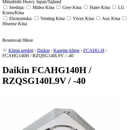
Mitsubishi Heavy
Japan/Tajland
Srednja:
Midea
Kina
Gree
Kina
Haier
Kina
LG
Korea/Kina
Ekonomska:
Venting
Kina
Vivax
Kina
Aux
Kina
Hisense
Kina
Resetovati filtere
Klima uređaji
›
Daikin
›
Kasetne klime
›
FCAHG-H
›
FCAHG140H / RZQSG140L9V / -40
Daikin FCAHG140H /
RZQSG140L9V / -40