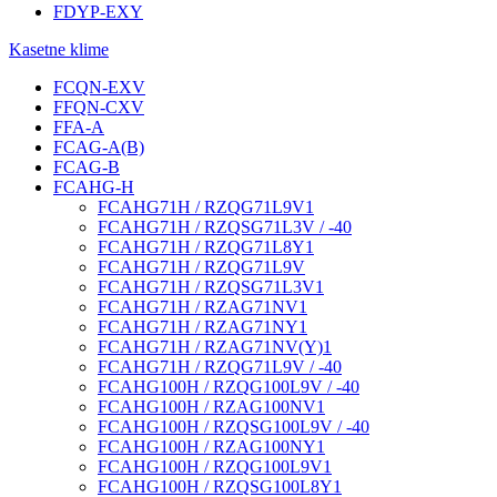
FDYP-EXY
Kasetne klime
FCQN-EXV
FFQN-CXV
FFA-A
FCAG-A(B)
FCAG-B
FCAHG-H
FCAHG71H / RZQG71L9V1
FCAHG71H / RZQSG71L3V / -40
FCAHG71H / RZQG71L8Y1
FCAHG71H / RZQG71L9V
FCAHG71H / RZQSG71L3V1
FCAHG71H / RZAG71NV1
FCAHG71H / RZAG71NY1
FCAHG71H / RZAG71NV(Y)1
FCAHG71H / RZQG71L9V / -40
FCAHG100H / RZQG100L9V / -40
FCAHG100H / RZAG100NV1
FCAHG100H / RZQSG100L9V / -40
FCAHG100H / RZAG100NY1
FCAHG100H / RZQG100L9V1
FCAHG100H / RZQSG100L8Y1