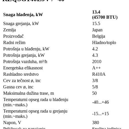
13.4
Snaga hlađenja, kW
(45700 BTU)
Snaga grejanja, kW
15.5
Zemlja
Japan
Proizvođač
Belgija
Radni režim
Hladno/toplo
Potrošnja u hlađenju, kW
4.2
Potrošnja grejanja, kW
4.3
Potrošnja vazduha, m³/h
2010
Energetska efikasnost
A++
Rashladno sredstvo
R410A
Cev za tečnost ø, inc
3/8
Gasna cev ø, inc
5/8
Maksimalna dužina trase, m
50
Temperaturni opseg rada u hlađenju
-40...+46
(min.~maks.)
Temperaturni opseg rada u grejanju
-15...+15
(min.~maks.)
Napon, V
380
Prikljucak za napajanje
Spoljna jedinica