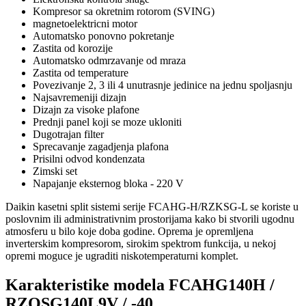
Kompresor sa okretnim rotorom (SVING)
magnetoelektricni motor
Automatsko ponovno pokretanje
Zastita od korozije
Automatsko odmrzavanje od mraza
Zastita od temperature
Povezivanje 2, 3 ili 4 unutrasnje jedinice na jednu spoljasnju
Najsavremeniji dizajn
Dizajn za visoke plafone
Prednji panel koji se moze ukloniti
Dugotrajan filter
Sprecavanje zagadjenja plafona
Prisilni odvod kondenzata
Zimski set
Napajanje eksternog bloka - 220 V
Daikin kasetni split sistemi serije FCAHG-H/RZKSG-L se koriste u
poslovnim ili administrativnim prostorijama kako bi stvorili ugodnu
atmosferu u bilo koje doba godine. Oprema je opremljena
inverterskim kompresorom, sirokim spektrom funkcija, u nekoj
opremi moguce je ugraditi niskotemperaturni komplet.
Karakteristike modela FCAHG140H /
RZQSG140L9V / -40