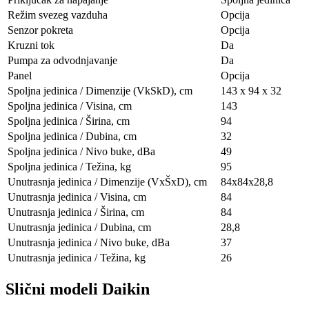
Režim svezeg vazduha
Opcija
Senzor pokreta
Opcija
Kruzni tok
Da
Pumpa za odvodnjavanje
Da
Panel
Opcija
Spoljna jedinica / Dimenzije (VkSkD), сm
143 x 94 x 32
Spoljna jedinica / Visina, сm
143
Spoljna jedinica / Širina, сm
94
Spoljna jedinica / Dubina, сm
32
Spoljna jedinica / Nivo buke, dBa
49
Spoljna jedinica / Težina, kg
95
Unutrasnja jedinica / Dimenzije (VxŠxD), сm
84х84х28,8
Unutrasnja jedinica / Visina, сm
84
Unutrasnja jedinica / Širina, сm
84
Unutrasnja jedinica / Dubina, сm
28,8
Unutrasnja jedinica / Nivo buke, dBa
37
Unutrasnja jedinica / Težina, kg
26
Slični modeli Daikin