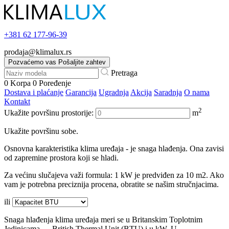
+381
62 177-96-39
prodaja@klimalux.rs
Pozvaćemo vas
Pošaljite zahtev
Pretraga
0
Korpa
0
Poređenje
Dostava i plaćanje
Garancija
Ugradnja
Akcija
Saradnja
O nama
Kontakt
2
Ukažite površinu prostorije:
m
Ukažite površinu sobe.
Osnovna karakteristika klima uređaja - je snaga hlađenja. Ona zavisi
od zapremine prostora koji se hladi.
Za većinu slučajeva važi formula: 1 kW je predviđen za 10 m2. Ako
vam je potrebna preciznija procena, obratite se našim stručnjacima.
ili
Snaga hlađenja klima uređaja meri se u Britanskim Toplotnim
Jedinicama — British Thermal Unit (BTU) i u kW. U