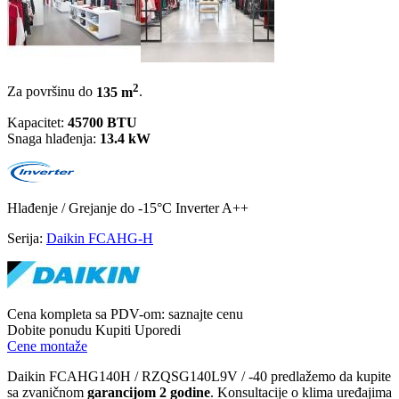
2
Za površinu do
135 m
.
Kapacitet:
45700 BTU
Snaga hlađenja:
13.4 kW
Hlađenje / Grejanje
do -15°C
Inverter
A++
Serija:
Daikin FCAHG-H
Cena kompleta sa PDV-om:
saznajte cenu
Dobite ponudu
Kupiti
Uporedi
Cene montaže
Daikin FCAHG140H / RZQSG140L9V / -40 predlažemo da kupite
sa zvaničnom
garancijom 2 godine
. Konsultacije o klima uređajima