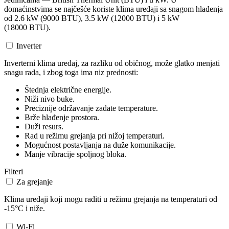
domaćinstvima se najčešće koriste klima uređaji sa snagom hlađenja
od 2.6 kW (9000 BTU), 3.5 kW (12000 BTU) i 5 kW
(18000 BTU).
Inverter
Inverterni klima uređaj, za razliku od običnog, može glatko menjati
snagu rada, i zbog toga ima niz prednosti:
Štednja električne energije.
Niži nivo buke.
Preciznije održavanje zadate temperature.
Brže hlađenje prostora.
Duži resurs.
Rad u režimu grejanja pri nižoj temperaturi.
Mogućnost postavljanja na duže komunikacije.
Manje vibracije spoljnog bloka.
Filteri
Za grejanje
Klima uređaji koji mogu raditi u režimu grejanja na temperaturi od
-15°C i niže.
Wi-Fi