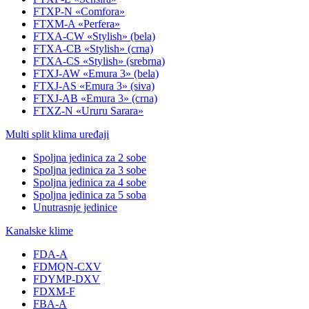
FTXP-N «Comfora»
FTXM-A «Perfera»
FTXA-CW «Stylish» (bela)
FTXA-CB «Stylish» (crna)
FTXA-CS «Stylish» (srebrna)
FTXJ-AW «Emura 3» (bela)
FTXJ-AS «Emura 3» (siva)
FTXJ-AB «Emura 3» (crna)
FTXZ-N «Ururu Sarara»
Multi split klima uređaji
Spoljna jedinica za 2 sobe
Spoljna jedinica za 3 sobe
Spoljna jedinica za 4 sobe
Spoljna jedinica za 5 soba
Unutrasnje jedinice
Kanalske klime
FDA-A
FDMQN-CXV
FDYMP-DXV
FDXM-F
FBA-A