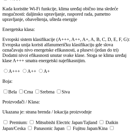
Kada koristite Wi-Fi funkcije, klima uređaj obično ima sledeće
mogućnosti: daljinsko upravljanje, raspored rada, pametno
upravljanje, obaveštenja, ušteda energije
Energetska klasa:
Evropski sistem klasifikacije (A+++, A++, A+, A, B, C, D, E, F, G):
Evropska unija koristi alfanumeričku klasifikaciju gde slova
označavaju nivo energetske efikasnosti, a plusevi (jedan do tri)
Dodatni nivoi efikasnosti unutar svake klase. Stoga se klima uređaj
klase A+++ smatra energetski najefikasnijim.
A+++
A++
A+
Boja:
Bela
Crna
Srebrna
Siva
Proizvođači / Klasa:
Ukazana je: strana brenda / lokacija proizvodnje
Premium:
Mitsubishi Electric
Japan/Tajland
Daikin
Japan/Ceska
Panasonic
Japan
Fujitsu
Japan/Kina