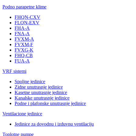
Podno parapetne klime
FHQN-CXV
FLQN-EXV
FHA-A
FNA-A
FVXM-A
FVXM-F
FVXG-K
FHQ-CB
FUA-A
VRF sistemi
Spoljne jedinice
Zidne unutrasnje jedinice
Kasetne unutrasnje jedinice
Kanalske unutrasnje jedinice
Podne i plafonske unutrasnje jedinice
Ventilacione jedinice
Jedinice za dovodnu i izduvnu ventilaciju
Toplotne pumpe