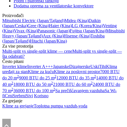
Podni i plafonski fankojli
Dodatna oprema za ventilatorske konvektore
Proizvođači
Mitsubishi Electric
(Japan/Tajland)
Midea
(Kina)
Daikin
(Japan/Ceska)
Gree
(Kina)
Haier
(Kina)
LG
(Korea/Kina)
Venting
(Kina)
Vivax
(Kina)
Panasonic
(Japan)
Fujitsu
(Japan/Kina)
Mitsubishi
Heavy
(Japan/Tajland)
Aux
(Kina)
Hisense
(Kina)
Toshiba
(Japan/Tajland)
Hitachi
(Japan/Kina)
Za vise prostorija
Multi-split vs single-split klime — cene
Multi-split vs single-split —
šta odabrati?
Često pitani
Inverter klime
Inverter A+++
Japanske
Dizajnerske
Uski
Tihi
Klima
uređaji za stan
Klime za kuću
Klime za poslovni prostor
7000 BTU
2
2
2
do 20 m
9000 BTU do 25 m
12000 BTU do 35 m
14000 BTU do
2
2
2
40 m
18000 BTU do 50 m
21000 BTU do 60 m
24000 BTU do
2
2
70 m
36000 BTU do 100 m
Sa prečišćavanjem vazduha
Sa Wi-
fi
Crni
Srebrni
Sivi
Korisno
Za grejanje
Klime za grejanje
Toplotna pumpa vazduh-voda