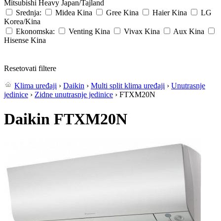
Mitsubishi Heavy
Japan/Tajland
Srednja:
Midea
Kina
Gree
Kina
Haier
Kina
LG
Korea/Kina
Ekonomska:
Venting
Kina
Vivax
Kina
Aux
Kina
Hisense
Kina
Resetovati filtere
Klima uređaji
›
Daikin
›
Multi split klima uređaji
›
Unutrasnje
jedinice
›
Zidne unutrasnje jedinice
› FTXM20N
Daikin FTXM20N