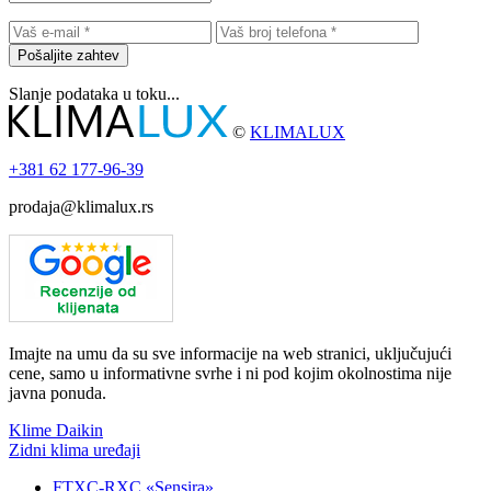
Pošaljite zahtev
Slanje podataka u toku...
©
KLIMALUX
+381
62 177-96-39
prodaja@klimalux.rs
Imajte na umu da su sve informacije na web stranici, uključujući
cene, samo u informativne svrhe i ni pod kojim okolnostima nije
javna ponuda.
Klime Daikin
Zidni klima uređaji
FTXC-RXC «Sensira»