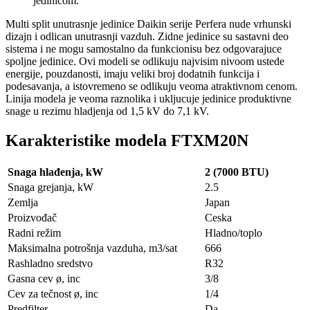
jedinicom.
Multi split unutrasnje jedinice Daikin serije Perfera nude vrhunski
dizajn i odlican unutrasnji vazduh. Zidne jedinice su sastavni deo
sistema i ne mogu samostalno da funkcionisu bez odgovarajuce
spoljne jedinice. Ovi modeli se odlikuju najvisim nivoom ustede
energije, pouzdanosti, imaju veliki broj dodatnih funkcija i
podesavanja, a istovremeno se odlikuju veoma atraktivnom cenom.
Linija modela je veoma raznolika i ukljucuje jedinice produktivne
snage u rezimu hladjenja od 1,5 kV do 7,1 kV.
Karakteristike modela FTXM20N
Snaga hlađenja, kW
2 (7000 BTU)
Snaga grejanja, kW
2.5
Zemlja
Japan
Proizvođač
Ceska
Radni režim
Hladno/toplo
Maksimalna potrošnja vazduha, m3/sat
666
Rashladno sredstvo
R32
Gasna cev ø, inc
3/8
Cev za tečnost ø, inc
1/4
Predfilter
Da