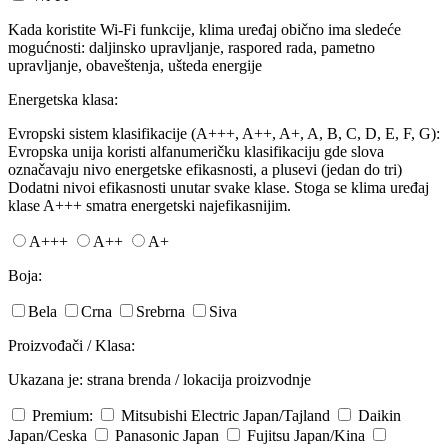
Kada koristite Wi-Fi funkcije, klima uređaj obično ima sledeće
mogućnosti: daljinsko upravljanje, raspored rada, pametno
upravljanje, obaveštenja, ušteda energije
Energetska klasa:
Evropski sistem klasifikacije (A+++, A++, A+, A, B, C, D, E, F, G):
Evropska unija koristi alfanumeričku klasifikaciju gde slova
označavaju nivo energetske efikasnosti, a plusevi (jedan do tri)
Dodatni nivoi efikasnosti unutar svake klase. Stoga se klima uređaj
klase A+++ smatra energetski najefikasnijim.
A+++
A++
A+
Boja:
Bela
Crna
Srebrna
Siva
Proizvođači / Klasa:
Ukazana je: strana brenda / lokacija proizvodnje
Premium:
Mitsubishi Electric
Japan/Tajland
Daikin
Japan/Ceska
Panasonic
Japan
Fujitsu
Japan/Kina