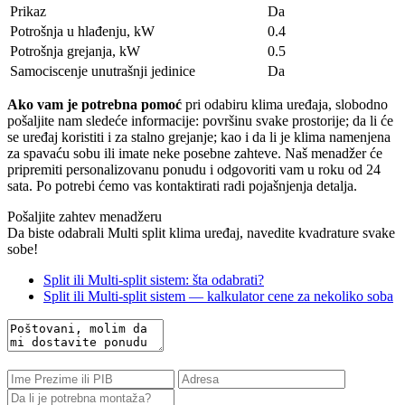
Prikaz
Da
Potrošnja u hlađenju, kW
0.4
Potrošnja grejanja, kW
0.5
Samociscenje unutrašnji jedinice
Da
Ako vam je potrebna pomoć
pri odabiru klima uređaja, slobodno
pošaljite nam sledeće informacije: površinu svake prostorije; da li će
se uređaj koristiti i za stalno grejanje; kao i da li je klima namenjena
za spavaću sobu ili imate neke posebne zahteve. Naš menadžer će
pripremiti personalizovanu ponudu i odgovoriti vam u roku od 24
sata. Po potrebi ćemo vas kontaktirati radi pojašnjenja detalja.
Pošaljite zahtev menadžeru
Da biste odabrali Multi split klima uređaj, navedite kvadrature svake
sobe!
Split ili Multi-split sistem: šta odabrati?
Split ili Multi-split sistem — kalkulator cene za nekoliko soba