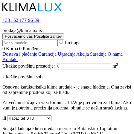
+381
62 177-96-39
prodaja@klimalux.rs
Pozvaćemo vas
Pošaljite zahtev
Pretraga
0
Korpa
0
Poređenje
Dostava i plaćanje
Garancija
Ugradnja
Akcija
Saradnja
O nama
Kontakt
2
Ukažite površinu prostorije:
m
Ukažite površinu sobe.
Osnovna karakteristika klima uređaja - je snaga hlađenja. Ona zavisi
od zapremine prostora koji se hladi.
Za većinu slučajeva važi formula: 1 kW je predviđen za 10 m2. Ako
vam je potrebna preciznija procena, obratite se našim stručnjacima.
ili
Snaga hlađenja klima uređaja meri se u Britanskim Toplotnim
Jedinicama — British Thermal Unit (BTU) i u kW. U