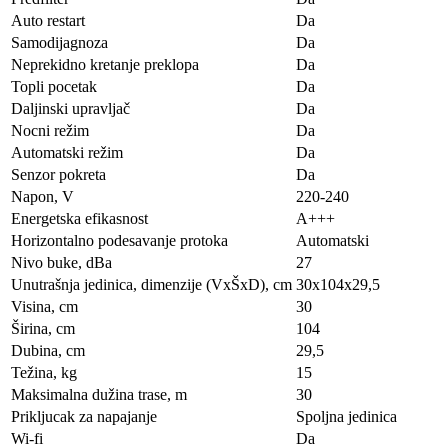
Auto restart
Da
Samodijagnoza
Da
Neprekidno kretanje preklopa
Da
Topli pocetak
Da
Daljinski upravljač
Da
Nocni režim
Da
Automatski režim
Da
Senzor pokreta
Da
Napon, V
220-240
Energetska efikasnost
A+++
Horizontalno podesavanje protoka
Automatski
Nivo buke, dBa
27
Unutrašnja jedinica, dimenzije (VxŠxD), сm
30х104х29,5
Visina, сm
30
Širina, сm
104
Dubina, сm
29,5
Težina, kg
15
Maksimalna dužina trase, m
30
Prikljucak za napajanje
Spoljna jedinica
Wi-fi
Da