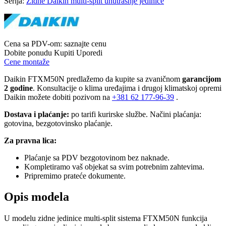
Serija:
Zidne Daikin multi-split unutrasnje jedinice
Cena sa PDV-om:
saznajte cenu
Dobite ponudu
Kupiti
Uporedi
Cene montaže
Daikin FTXM50N predlažemo da kupite sa zvaničnom
garancijom
2 godine
. Konsultacije o klima uređajima i drugoj klimatskoj opremi
Daikin možete dobiti pozivom na
+381
62 177-96-39
.
Dostava i plaćanje:
po tarifi kurirske službe. Načini plaćanja:
gotovina, bezgotovinsko plaćanje.
Za pravna lica:
Plaćanje sa PDV bezgotovinom bez naknade.
Kompletiramo vaš objekat sa svim potrebnim zahtevima.
Pripremimo prateće dokumente.
Opis modela
U modelu zidne jedinice multi-split sistema FTXM50N funkcija