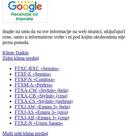
Imajte na umu da su sve informacije na web stranici, uključujući
cene, samo u informativne svrhe i ni pod kojim okolnostima nije
javna ponuda.
Klime Daikin
Zidni klima uređaji
FTXC-RXC «Sensira»
FTXF-E «Sensira»
FTXP-N «Comfora»
FTXM-A «Perfera»
FTXA-CW «Stylish» (bela)
FTXA-CB «Stylish» (crna)
FTXA-CS «Stylish» (srebrna)
FTXJ-AW «Emura 3» (bela)
FTXJ-AS «Emura 3» (siva)
FTXJ-AB «Emura 3» (crna)
FTXZ-N «Ururu Sarara»
Multi split klima uređaji