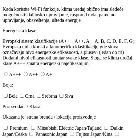
Kada koristite Wi-Fi funkcije, klima uređaj obično ima sledeće
mogućnosti: daljinsko upravljanje, raspored rada, pametno
upravljanje, obaveštenja, ušteda energije
Energetska klasa:
Evropski sistem klasifikacije (A+++, A++, A+, A, B, C, D, E, F, G):
Evropska unija koristi alfanumeričku klasifikaciju gde slova
označavaju nivo energetske efikasnosti, a plusevi (jedan do tri)
Dodatni nivoi efikasnosti unutar svake klase. Stoga se klima uređaj
klase A+++ smatra energetski najefikasnijim.
A+++
A++
A+
Boja:
Bela
Crna
Srebrna
Siva
Proizvođači / Klasa:
Ukazana je: strana brenda / lokacija proizvodnje
Premium:
Mitsubishi Electric
Japan/Tajland
Daikin
Japan/Ceska
Panasonic
Japan
Fujitsu
Japan/Kina