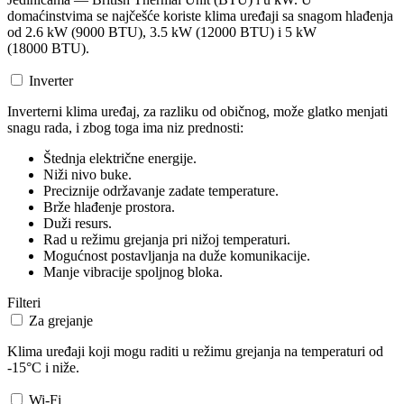
domaćinstvima se najčešće koriste klima uređaji sa snagom hlađenja
od 2.6 kW (9000 BTU), 3.5 kW (12000 BTU) i 5 kW
(18000 BTU).
Inverter
Inverterni klima uređaj, za razliku od običnog, može glatko menjati
snagu rada, i zbog toga ima niz prednosti:
Štednja električne energije.
Niži nivo buke.
Preciznije održavanje zadate temperature.
Brže hlađenje prostora.
Duži resurs.
Rad u režimu grejanja pri nižoj temperaturi.
Mogućnost postavljanja na duže komunikacije.
Manje vibracije spoljnog bloka.
Filteri
Za grejanje
Klima uređaji koji mogu raditi u režimu grejanja na temperaturi od
-15°C i niže.
Wi-Fi