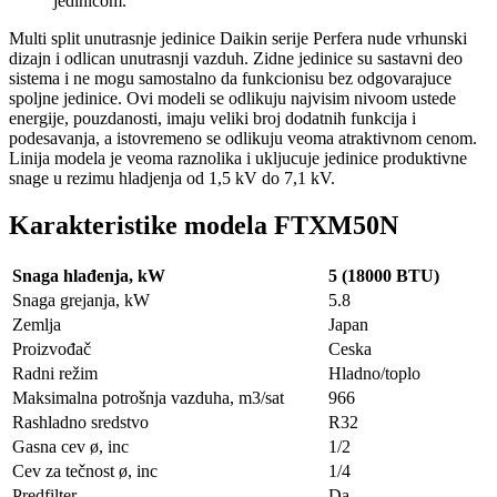
jedinicom.
Multi split unutrasnje jedinice Daikin serije Perfera nude vrhunski
dizajn i odlican unutrasnji vazduh. Zidne jedinice su sastavni deo
sistema i ne mogu samostalno da funkcionisu bez odgovarajuce
spoljne jedinice. Ovi modeli se odlikuju najvisim nivoom ustede
energije, pouzdanosti, imaju veliki broj dodatnih funkcija i
podesavanja, a istovremeno se odlikuju veoma atraktivnom cenom.
Linija modela je veoma raznolika i ukljucuje jedinice produktivne
snage u rezimu hladjenja od 1,5 kV do 7,1 kV.
Karakteristike modela FTXM50N
Snaga hlađenja, kW
5 (18000 BTU)
Snaga grejanja, kW
5.8
Zemlja
Japan
Proizvođač
Ceska
Radni režim
Hladno/toplo
Maksimalna potrošnja vazduha, m3/sat
966
Rashladno sredstvo
R32
Gasna cev ø, inc
1/2
Cev za tečnost ø, inc
1/4
Predfilter
Da