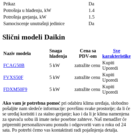
Prikaz
Da
Potrošnja u hlađenju, kW
1.4
Potrošnja grejanja, kW
1.5
Samociscenje unutrašnji jedinice
Da
Slični modeli Daikin
Snaga
Cena sa
Sve
Naziv modela
hlađenja
PDV-om
karakteristike
Kupiti
FCAG50B
5 kW
zatražite cenu
Uporedi
Kupiti
FVXS50F
5 kW
zatražite cenu
Uporedi
Kupiti
FDXM50F9
5 kW
zatražite cenu
Uporedi
Ako vam je potrebna pomoć
pri odabiru klima uređaja, slobodno
pošaljite nam sledeće informacije: površinu svake prostorije; da li će
se uređaj koristiti i za stalno grejanje; kao i da li je klima namenjena
za spavaću sobu ili imate neke posebne zahteve. Naš menadžer će
pripremiti personalizovanu ponudu i odgovoriti vam u roku od 24
sata. Po potrebi ćemo vas kontaktirati radi pojašnjenja detalja.