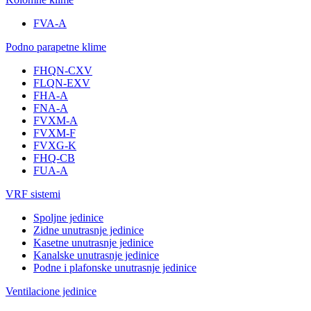
FVA-A
Podno parapetne klime
FHQN-CXV
FLQN-EXV
FHA-A
FNA-A
FVXM-A
FVXM-F
FVXG-K
FHQ-CB
FUA-A
VRF sistemi
Spoljne jedinice
Zidne unutrasnje jedinice
Kasetne unutrasnje jedinice
Kanalske unutrasnje jedinice
Podne i plafonske unutrasnje jedinice
Ventilacione jedinice