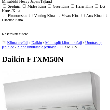
Mitsubishi Heavy
Japan/Tajland
Srednja:
Midea
Kina
Gree
Kina
Haier
Kina
LG
Korea/Kina
Ekonomska:
Venting
Kina
Vivax
Kina
Aux
Kina
Hisense
Kina
Resetovati filtere
Klima uređaji
›
Daikin
›
Multi split klima uređaji
›
Unutrasnje
jedinice
›
Zidne unutrasnje jedinice
› FTXM50N
Daikin FTXM50N