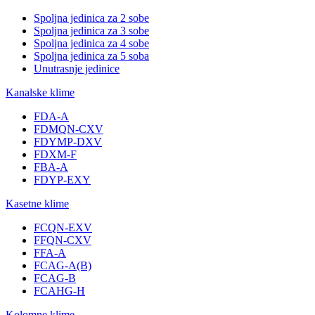
Spoljna jedinica za 2 sobe
Spoljna jedinica za 3 sobe
Spoljna jedinica za 4 sobe
Spoljna jedinica za 5 soba
Unutrasnje jedinice
Kanalske klime
FDA-A
FDMQN-CXV
FDYMP-DXV
FDXM-F
FBA-A
FDYP-EXY
Kasetne klime
FCQN-EXV
FFQN-CXV
FFA-A
FCAG-A(B)
FCAG-B
FCAHG-H
Kolomne klime