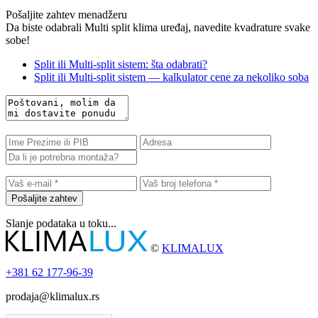
Pošaljite zahtev menadžeru
Da biste odabrali Multi split klima uređaj, navedite kvadrature svake
sobe!
Split ili Multi-split sistem: šta odabrati?
Split ili Multi-split sistem — kalkulator cene za nekoliko soba
Pošaljite zahtev
Slanje podataka u toku...
©
KLIMALUX
+381
62 177-96-39
prodaja@klimalux.rs