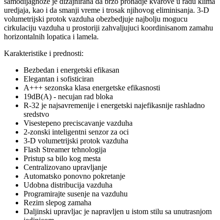
samodijagnoze je dizajnirana da brzo pronadje kvarove u radu klima
uredjaja, kao i da smanji vreme i trosak njihovog eliminisanja. 3-D
volumetrijski protok vazduha obezbedjuje najbolju mogucu
cirkulaciju vazduha u prostoriji zahvaljujuci koordinisanom zamahu
horizontalnih lopatica i lamela.
Karakteristike i prednosti:
Bezbedan i energetski efikasan
Elegantan i sofisticiran
A+++ sezonska klasa energetske efikasnosti
19dB(A) - necujan rad bloka
R-32 je najsavremenije i energetski najefikasnije rashladno
sredstvo
Visestepeno preciscavanje vazduha
2-zonski inteligentni senzor za oci
3-D volumetrijski protok vazduha
Flash Streamer tehnologija
Pristup sa bilo kog mesta
Centralizovano upravljanje
Automatsko ponovno pokretanje
Udobna distribucija vazduha
Programirajte susenje na vazduhu
Rezim slepog zamaha
Daljinski upravljac je napravljen u istom stilu sa unutrasnjom