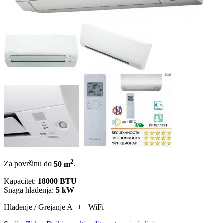
2
Za površinu do
50 m
.
Kapacitet:
18000 BTU
Snaga hlađenja:
5 kW
Hlađenje / Grejanje
A+++
WiFi