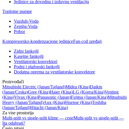
Jedinice za dovodnu i izduvnu ventilaciju
Toplotne pumpe
Vazduh-Voda
Zemlja-Voda
Pribor
Kompresorsko-kondenzacione jedinice
Fan-coil uređaji
Zidni fankojli
Kasetne fankojli
Ventilatorski konvektori
Podni i plafonski fankojli
Dodatna oprema za ventilatorske konvektore
Proizvođači
Mitsubishi Electric
(Japan/Tajland)
Midea
(Kina)
Daikin
(Japan/Ceska)
Gree
(Kina)
Haier
(Kina)
LG
(Korea/Kina)
Venting
(Kina)
Vivax
(Kina)
Panasonic
(Japan)
Fujitsu
(Japan/Kina)
Mitsubishi
Heavy
(Japan/Tajland)
Aux
(Kina)
Hisense
(Kina)
Toshiba
(Japan/Tajland)
Hitachi
(Japan/Kina)
Za vise prostorija
Multi-split vs single-split klime — cene
Multi-split vs single-split —
šta odabrati?
Često pitani