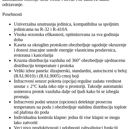
odrzavanje.
Posebnosti
Univerzalna unutrasnja jedinica, kompatibilna sa spoljnim
jedinicama na R-32 i R-410A
Visoka sezonska efikasnost, optimizovana za sva godisnja
doba
Kaseta sa okruglim protokom obezbedjuje ugodnije okruzenje
i donosi znacajne ustede energije vlasnicima prodavnica,
restorana i kancelarija
Kruzna distribucija vazduha od 360° obezbedjuje ujednacenu
distribuciju temperature i protoka
Veliki izbor panela: dizajnerski, standardni, autocisceni u beloj
(RAL9010) i (RAL9005) crnoj boji
Infracrveni senzor pokreta (opcija) regulise zadatu vrednost
unutar ± 2°C kada niko nije u prostoriji. Takodje automatski
usmerava protok vazduha dalje od ljudi kako bi se izbegla
promaja.
Infracrveni podni senzor (opciono) detektuje prosecnu
temperaturu na podu i obezbedjuje stabilnu distribuciju toplote
od plafona do poda
Individualna kontrola klapne: jedna ili vise klapni se mogu
lako zatvoriti
Veci nivo produktivnosti i udobnosti zahvaljujuci funkciji