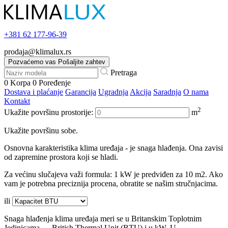
+381
62 177-96-39
prodaja@klimalux.rs
Pozvaćemo vas
Pošaljite zahtev
Pretraga
0
Korpa
0
Poređenje
Dostava i plaćanje
Garancija
Ugradnja
Akcija
Saradnja
O nama
Kontakt
2
Ukažite površinu prostorije:
m
Ukažite površinu sobe.
Osnovna karakteristika klima uređaja - je snaga hlađenja. Ona zavisi
od zapremine prostora koji se hladi.
Za većinu slučajeva važi formula: 1 kW je predviđen za 10 m2. Ako
vam je potrebna preciznija procena, obratite se našim stručnjacima.
ili
Snaga hlađenja klima uređaja meri se u Britanskim Toplotnim
Jedinicama — British Thermal Unit (BTU) i u kW. U