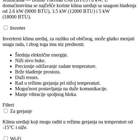
domaćinstvima se najčešće koriste klima uređaji sa snagom hlađenja
od 2.6 kW (9000 BTU), 3.5 kW (12000 BTU) i 5 kW
(18000 BTU).
Inverter
Inverterni klima uređaj, za razliku od običnog, može glatko menjati
snagu rada, i zbog toga ima niz prednosti:
Štednja električne energije.
Niži nivo buke.
Preciznije održavanje zadate temperature.
Brže hlađenje prostora.
Duži resurs.
Rad u režimu grejanja pri nižoj temperaturi.
Mogućnost postavljanja na duže komunikacije.
Manje vibracije spoljnog bloka.
Filteri
Za grejanje
Klima uređaji koji mogu raditi u režimu grejanja na temperaturi od
-15°C i niže.
Wi-Fi