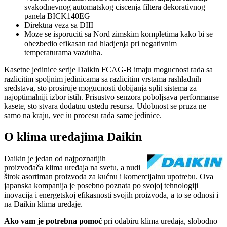
svakodnevnog automatskog ciscenja filtera dekorativnog
panela BICK140EG
Direktna veza sa DIII
Moze se isporuciti sa Nord zimskim kompletima kako bi se
obezbedio efikasan rad hladjenja pri negativnim
temperaturama vazduha.
Kasetne jedinice serije Daikin FCAG-B imaju mogucnost rada sa
razlicitim spoljnim jedinicama sa razlicitim vrstama rashladnih
sredstava, sto prosiruje mogucnosti dobijanja split sistema za
najoptimalniji izbor istih. Prisustvo senzora poboljsava performanse
kasete, sto stvara dodatnu ustedu resursa. Udobnost se pruza ne
samo na kraju, vec iu procesu rada same jedinice.
O klima uređajima Daikin
Daikin je jedan od najpoznatijih
proizvođača klima uređaja na svetu, a nudi
širok asortiman proizvoda za kućnu i komercijalnu upotrebu. Ova
japanska kompanija je posebno poznata po svojoj tehnologiji
inovacija i energetskoj efikasnosti svojih proizvoda, a to se odnosi i
na Daikin klima uređaje.
Ako vam je potrebna pomoć
pri odabiru klima uređaja, slobodno