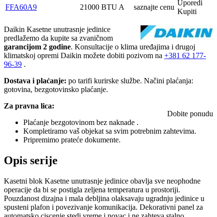
Uporedi
FFA60A9
21000 BTU
A
saznajte cenu
Kupiti
Daikin Kasetne unutrasnje jedinice
predlažemo da kupite sa zvaničnom
garancijom 2 godine
. Konsultacije o klima uređajima i drugoj
klimatskoj opremi Daikin možete dobiti pozivom na
+381
62 177-
96-39
.
Dostava i plaćanje:
po tarifi kurirske službe. Načini plaćanja:
gotovina, bezgotovinsko plaćanje.
Za pravna lica:
Dobite ponudu
Plaćanje bezgotovinom bez naknade .
Kompletiramo vaš objekat sa svim potrebnim zahtevima.
Pripremimo prateće dokumente.
Opis serije
Kasetni blok Kasetne unutrasnje jedinice obavlja sve neophodne
operacije da bi se postigla zeljena temperatura u prostoriji.
Pouzdanost dizajna i mala debljina olaksavaju ugradnju jedinice u
spusteni plafon i povezivanje komunikacija. Dekorativni panel za
automatsko ciscenje stedi vreme i novac i ne zahteva stalno