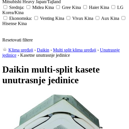
Mitsubishi Heavy
Japan/Tajland
Srednja:
Midea
Kina
Gree
Kina
Haier
Kina
LG
Korea/Kina
Ekonomska:
Venting
Kina
Vivax
Kina
Aux
Kina
Hisense
Kina
Resetovati filtere
Klima uređaji
›
Daikin
›
Multi split klima uređaji
›
Unutrasnje
jedinice
› Kasetne unutrasnje jedinice
Daikin multi-split kasete
unutrasnje jedinice