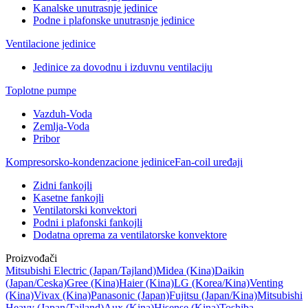
Kanalske unutrasnje jedinice
Podne i plafonske unutrasnje jedinice
Ventilacione jedinice
Jedinice za dovodnu i izduvnu ventilaciju
Toplotne pumpe
Vazduh-Voda
Zemlja-Voda
Pribor
Kompresorsko-kondenzacione jedinice
Fan-coil uređaji
Zidni fankojli
Kasetne fankojli
Ventilatorski konvektori
Podni i plafonski fankojli
Dodatna oprema za ventilatorske konvektore
Proizvođači
Mitsubishi Electric
(Japan/Tajland)
Midea
(Kina)
Daikin
(Japan/Ceska)
Gree
(Kina)
Haier
(Kina)
LG
(Korea/Kina)
Venting
(Kina)
Vivax
(Kina)
Panasonic
(Japan)
Fujitsu
(Japan/Kina)
Mitsubishi
Heavy
(Japan/Tajland)
Aux
(Kina)
Hisense
(Kina)
Toshiba