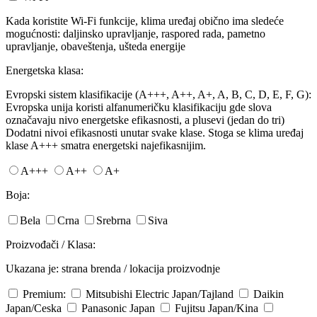
Kada koristite Wi-Fi funkcije, klima uređaj obično ima sledeće
mogućnosti: daljinsko upravljanje, raspored rada, pametno
upravljanje, obaveštenja, ušteda energije
Energetska klasa:
Evropski sistem klasifikacije (A+++, A++, A+, A, B, C, D, E, F, G):
Evropska unija koristi alfanumeričku klasifikaciju gde slova
označavaju nivo energetske efikasnosti, a plusevi (jedan do tri)
Dodatni nivoi efikasnosti unutar svake klase. Stoga se klima uređaj
klase A+++ smatra energetski najefikasnijim.
A+++
A++
A+
Boja:
Bela
Crna
Srebrna
Siva
Proizvođači / Klasa:
Ukazana je: strana brenda / lokacija proizvodnje
Premium:
Mitsubishi Electric
Japan/Tajland
Daikin
Japan/Ceska
Panasonic
Japan
Fujitsu
Japan/Kina