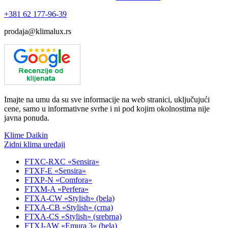
+381
62 177-96-39
prodaja@klimalux.rs
Imajte na umu da su sve informacije na web stranici, uključujući
cene, samo u informativne svrhe i ni pod kojim okolnostima nije
javna ponuda.
Klime Daikin
Zidni klima uređaji
FTXC-RXC «Sensira»
FTXF-E «Sensira»
FTXP-N «Comfora»
FTXM-A «Perfera»
FTXA-CW «Stylish» (bela)
FTXA-CB «Stylish» (crna)
FTXA-CS «Stylish» (srebrna)
FTXJ-AW «Emura 3» (bela)