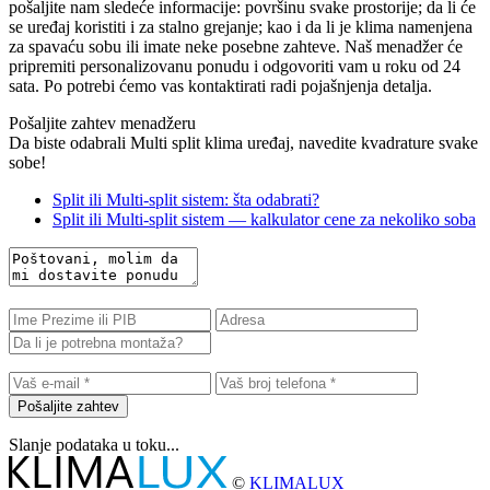
pošaljite nam sledeće informacije: površinu svake prostorije; da li će
se uređaj koristiti i za stalno grejanje; kao i da li je klima namenjena
za spavaću sobu ili imate neke posebne zahteve. Naš menadžer će
pripremiti personalizovanu ponudu i odgovoriti vam u roku od 24
sata. Po potrebi ćemo vas kontaktirati radi pojašnjenja detalja.
Pošaljite zahtev menadžeru
Da biste odabrali Multi split klima uređaj, navedite kvadrature svake
sobe!
Split ili Multi-split sistem: šta odabrati?
Split ili Multi-split sistem — kalkulator cene za nekoliko soba
Pošaljite zahtev
Slanje podataka u toku...
©
KLIMALUX