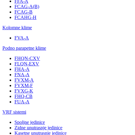
FFA-A
FCAG-A(B)
FCAG-B
FCAHG-H
Kolomne klime
FVA-A
Podno parapetne klime
FHQN-CXV
FLQN-EXV
FHA-A
FNA-A
FVXM-A
FVXM-F
FVXG-K
FHQ-CB
FUA-A
VRF sistemi
Spoljne jedinice
Zidne unutrasnje jedinice
Kasetne unutrasnje jedinice