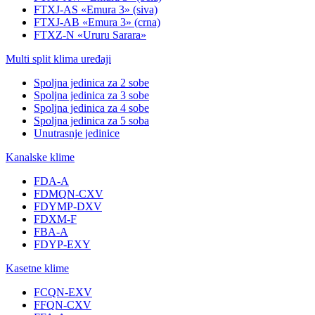
FTXJ-AS «Emura 3» (siva)
FTXJ-AB «Emura 3» (crna)
FTXZ-N «Ururu Sarara»
Multi split klima uređaji
Spoljna jedinica za 2 sobe
Spoljna jedinica za 3 sobe
Spoljna jedinica za 4 sobe
Spoljna jedinica za 5 soba
Unutrasnje jedinice
Kanalske klime
FDA-A
FDMQN-CXV
FDYMP-DXV
FDXM-F
FBA-A
FDYP-EXY
Kasetne klime
FCQN-EXV
FFQN-CXV