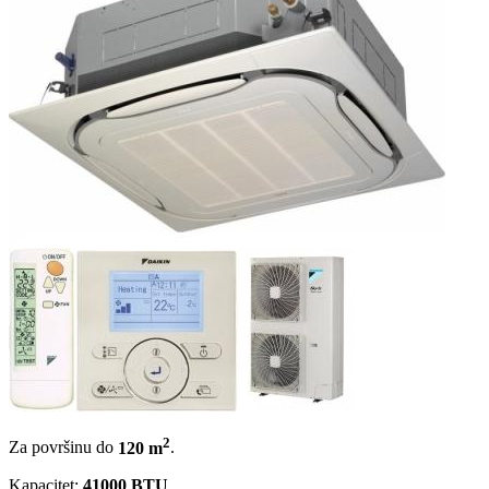
2
Za površinu do
120 m
.
Kapacitet:
41000 BTU