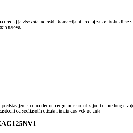
j je visokotehnoloski i komercijalni uredjaj za kontrolu klime visok
kih uslova.
predstavljeni su u modernom ergonomskom dizajnu i naprednog dizajna 
sticeni od spoljasnjih uticaja i imaju dug vek trajanja.
RZAG125NV1