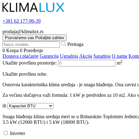
+381
62 177-96-39
prodaja@klimalux.rs
Pozvaćemo vas
Pošaljite zahtev
Pretraga
0
Korpa
0
Poređenje
Dostava i plaćanje
Garancija
Ugradnja
Akcija
Saradnja
O nama
Kont
2
Ukažite površinu prostorije:
m
Ukažite površinu sobe.
Osnovna karakteristika klima uređaja - je snaga hlađenja. Ona zavisi o
Za većinu slučajeva važi formula: 1 kW je predviđen za 10 m2. Ako va
ili
Snaga hlađenja klima uređaja meri se u Britanskim Toplotnim Jedini
3.5 kW (12000 BTU) i 5 kW (18000 BTU).
Inverter