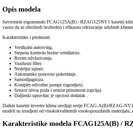
Opis modela
Savremeni ergonomski FCAG125A(B) / RZAG125NV1 kasetni klima uredja
vazno da se obezbedi bezbedno i efikasno odrzavanje udobnih klimats
Karakteristike i prednosti:
Vertikalni autosving.
Stepena kontrola brzine ventilatora.
Rezim odvlazivanja.
Vazdusni filter.
Nedeljni tajmer.
Automatsko ponovno pokretanje.
Samodijagnoza.
Komplet odvodne pumpe (ugradjen).
Senzor nivoa poda i senzor prisutnosti (opcija).
Daljinski upravljac je opcioni dodatak
.
Daikin kasetni inverter klima uredjaji serije FCAG-A(B)/RZAG-NV1 
modeli su izradjeni od visokokvalitetnih visokopouzdanih materijala, za
Karakteristike modela FCAG125A(B) / 