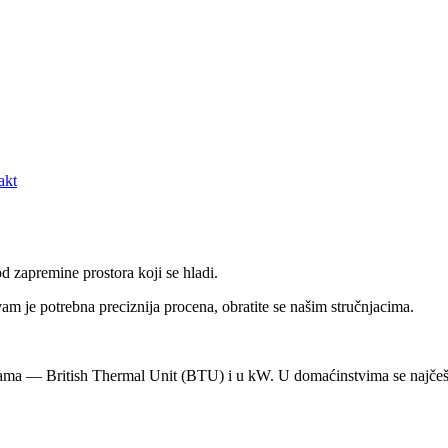
akt
d zapremine prostora koji se hladi.
m je potrebna preciznija procena, obratite se našim stručnjacima.
cama — British Thermal Unit (BTU) i u kW. U domaćinstvima se najčeš