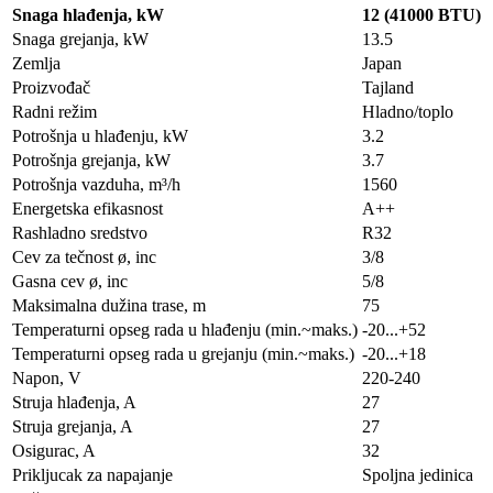
Snaga hlađenja, kW
12 (41000 BTU)
Snaga grejanja, kW
13.5
Zemlja
Japan
Proizvođač
Tajland
Radni režim
Hladno/toplo
Potrošnja u hlađenju, kW
3.2
Potrošnja grejanja, kW
3.7
Potrošnja vazduha, m³/h
1560
Energetska efikasnost
A++
Rashladno sredstvo
R32
Cev za tečnost ø, inc
3/8
Gasna cev ø, inc
5/8
Maksimalna dužina trase, m
75
Temperaturni opseg rada u hlađenju (min.~maks.)
-20...+52
Temperaturni opseg rada u grejanju (min.~maks.)
-20...+18
Napon, V
220-240
Struja hlađenja, A
27
Struja grejanja, A
27
Osigurac, A
32
Prikljucak za napajanje
Spoljna jedinica