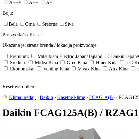
A+++
A++
A+
Boja:
Bela
Crna
Srebrna
Siva
Proizvođači / Klasa:
Ukazana je: strana brenda / lokacija proizvodnje
Premium:
Mitsubishi Electric
Japan/Tajland
Daikin
Japan
Srednja:
Midea
Kina
Gree
Kina
Haier
Kina
LG
Ko
Ekonomska:
Venting
Kina
Vivax
Kina
Aux
Kina
Resetovati filtere
Klima uređaji
›
Daikin
›
Kasetne klime
›
FCAG-A(B)
› FCAG125
Daikin FCAG125A(B) / RZAG