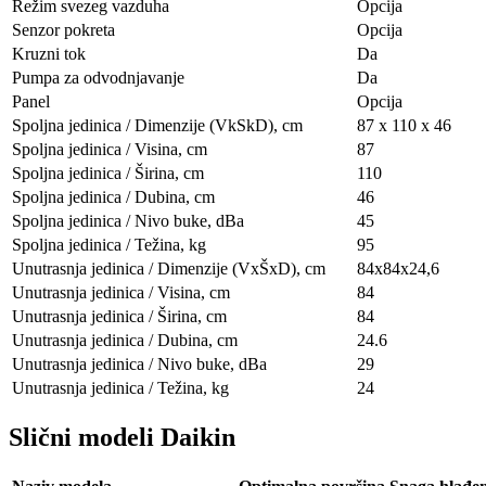
Režim svezeg vazduha
Opcija
Senzor pokreta
Opcija
Kruzni tok
Da
Pumpa za odvodnjavanje
Da
Panel
Opcija
Spoljna jedinica / Dimenzije (VkSkD), сm
87 x 110 x 46
Spoljna jedinica / Visina, сm
87
Spoljna jedinica / Širina, сm
110
Spoljna jedinica / Dubina, сm
46
Spoljna jedinica / Nivo buke, dBa
45
Spoljna jedinica / Težina, kg
95
Unutrasnja jedinica / Dimenzije (VxŠxD), сm
84x84х24,6
Unutrasnja jedinica / Visina, сm
84
Unutrasnja jedinica / Širina, сm
84
Unutrasnja jedinica / Dubina, сm
24.6
Unutrasnja jedinica / Nivo buke, dBa
29
Unutrasnja jedinica / Težina, kg
24
Slični modeli Daikin