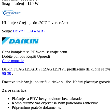
Snaga hlađenja:
12 kW
Hlađenje / Grejanje
do -20°C
Inverter
A++
Serija:
Daikin FCAG-A(B)
Cena kompleta sa PDV-om:
saznajte cenu
Dobite ponudu
Kupiti
Uporedi
Cene montaže
Daikin FCAG125A(B) / RZAG125NV1 predlažemo da kupite sa z
96-39
.
Dostava i plaćanje:
po tarifi kurirske službe. Načini plaćanja: gotov
Za pravna lica:
Plaćanje sa PDV bezgotovinom bez naknade.
Kompletiramo vaš objekat sa svim potrebnim zahtevima.
Pripremimo prateće dokumente.