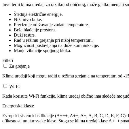
Inverterni klima uređaj, za razliku od običnog, može glatko menjati sn
Štednja električne energije.
Niži nivo buke.
Preciznije održavanje zadate temperature.
Brže hlađenje prostora.
Duži resurs.
Rad u režimu grejanja pri nižoj temperaturi.
Mogućnost postavljanja na duže komunikacije.
Manje vibracije spoljnog bloka.
Filteri
Za grejanje
Klima uređaji koji mogu raditi u režimu grejanja na temperaturi od -15
Wi-Fi
Kada koristite Wi-Fi funkcije, klima uređaj obično ima sledeće mogućn
Energetska klasa:
Evropski sistem klasifikacije (A+++, A++, A+, A, B, C, D, E, F, G): Ev
efikasnosti unutar svake klase. Stoga se klima uređaj klase A+++ smat