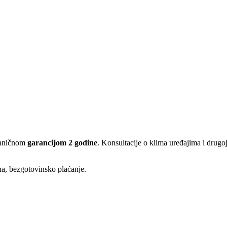
vaničnom
garancijom 2 godine
. Konsultacije o klima uređajima i drug
ina, bezgotovinsko plaćanje.