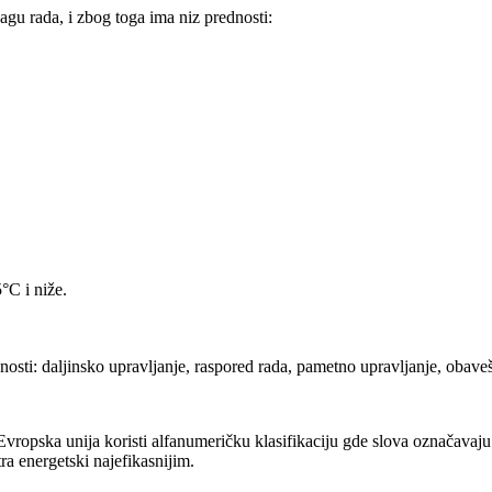
agu rada, i zbog toga ima niz prednosti:
°C i niže.
osti: daljinsko upravljanje, raspored rada, pametno upravljanje, obaveš
ropska unija koristi alfanumeričku klasifikaciju gde slova označavaju n
ra energetski najefikasnijim.