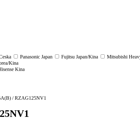
/Ceska
Panasonic
Japan
Fujitsu
Japan/Kina
Mitsubishi Heav
rea/Kina
Hisense
Kina
A(B) / RZAG125NV1
125NV1