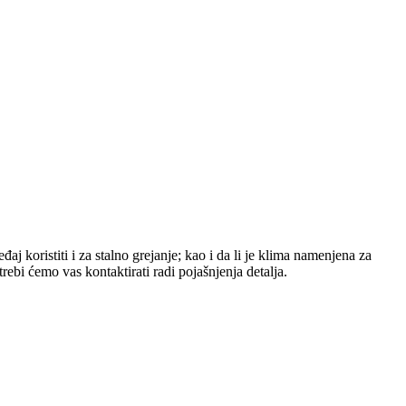
aj koristiti i za stalno grejanje; kao i da li je klima namenjena za
bi ćemo vas kontaktirati radi pojašnjenja detalja.