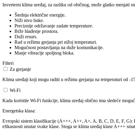
Inverterni klima uređaj, za razliku od običnog, može glatko menjati sn
Štednja električne energije.
Niži nivo buke.
Preciznije održavanje zadate temperature.
Brže hlađenje prostora.
Duži resurs.
Rad u režimu grejanja pri nižoj temperaturi.
Mogućnost postavljanja na duže komunikacije.
Manje vibracije spoljnog bloka.
Filteri
Za grejanje
Klima uređaji koji mogu raditi u režimu grejanja na temperaturi od -15
Wi-Fi
Kada koristite Wi-Fi funkcije, klima uređaj obično ima sledeće mogućn
Energetska klasa:
Evropski sistem klasifikacije (A+++, A++, A+, A, B, C, D, E, F, G): Ev
efikasnosti unutar svake klase. Stoga se klima uređaj klase A+++ smat