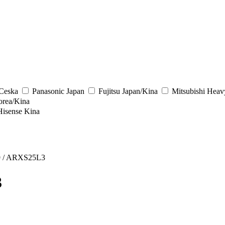
/Ceska
Panasonic
Japan
Fujitsu
Japan/Kina
Mitsubishi Heav
rea/Kina
Hisense
Kina
 / ARXS25L3
3