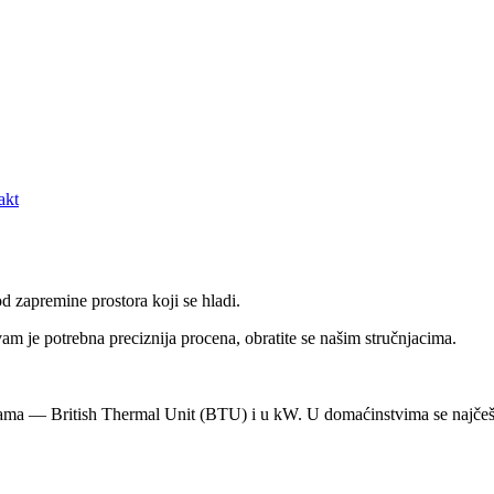
akt
d zapremine prostora koji se hladi.
m je potrebna preciznija procena, obratite se našim stručnjacima.
cama — British Thermal Unit (BTU) i u kW. U domaćinstvima se najčeš