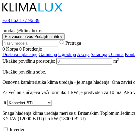
+381
62 177-96-39
prodaja@klimalux.rs
Pozvaćemo vas
Pošaljite zahtev
Pretraga
0
Korpa
0
Poređenje
Dostava i plaćanje
Garancija
Ugradnja
Akcija
Saradnja
O nama
Kont
2
Ukažite površinu prostorije:
m
Ukažite površinu sobe.
Osnovna karakteristika klima uređaja - je snaga hlađenja. Ona zavisi o
Za većinu slučajeva važi formula: 1 kW je predviđen za 10 m2. Ako va
ili
Snaga hlađenja klima uređaja meri se u Britanskim Toplotnim Jedini
3.5 kW (12000 BTU) i 5 kW (18000 BTU).
Inverter