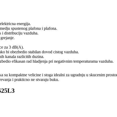
elektricna energija.
medju spustenog plafona i plafona.
s i distribuciju vazduha.
 grejanje.
ice za 3 dB(A).
kako bi obezbedio stabilan dovod cistog vazduha.
ih kanala razlicitih duzina.
zbedio efikasan rad hladjenja pri negativnim temperaturama vazduha.
su kompaktne velicine i stoga idealni za ugradnju u skucenim prostori
revanja i prakticno ne stvaraju buku.
S25L3