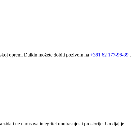
atskoj opremi Daikin možete dobiti pozivom na
+381
62 177-96-39
.
a i ne narusava integritet unutrasnjosti prostorije. Uredjaj je