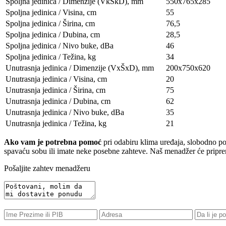
Spoljna jedinica / Dimenzije (VkSkD), mm
550x765x285
Spoljna jedinica / Visina, сm
55
Spoljna jedinica / Širina, сm
76,5
Spoljna jedinica / Dubina, сm
28,5
Spoljna jedinica / Nivo buke, dBa
46
Spoljna jedinica / Težina, kg
34
Unutrasnja jedinica / Dimenzije (VxŠxD), mm
200x750x620
Unutrasnja jedinica / Visina, сm
20
Unutrasnja jedinica / Širina, сm
75
Unutrasnja jedinica / Dubina, сm
62
Unutrasnja jedinica / Nivo buke, dBa
35
Unutrasnja jedinica / Težina, kg
21
Ako vam je potrebna pomoć
pri odabiru klima uređaja, slobodno poša
spavaću sobu ili imate neke posebne zahteve. Naš menadžer će pripremi
Pošaljite zahtev menadžeru