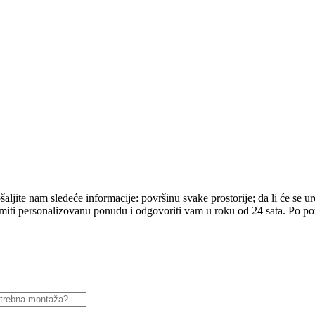
ljite nam sledeće informacije: površinu svake prostorije; da li će se uređ
ti personalizovanu ponudu i odgovoriti vam u roku od 24 sata. Po potre