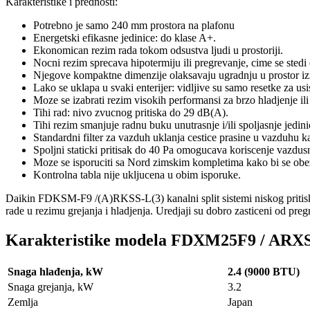
Karakteristike i prednosti:
Potrebno je samo 240 mm prostora na plafonu
Energetski efikasne jedinice: do klase A+.
Ekonomican rezim rada tokom odsustva ljudi u prostoriji.
Nocni rezim sprecava hipotermiju ili pregrevanje, cime se stedi 
Njegove kompaktne dimenzije olaksavaju ugradnju u prostor iz
Lako se uklapa u svaki enterijer: vidljive su samo resetke za usi
Moze se izabrati rezim visokih performansi za brzo hladjenje ili
Tihi rad: nivo zvucnog pritiska do 29 dB(A).
Tihi rezim smanjuje radnu buku unutrasnje i/ili spoljasnje jedin
Standardni filter za vazduh uklanja cestice prasine u vazduhu 
Spoljni staticki pritisak do 40 Pa omogucava koriscenje vazdusn
Moze se isporuciti sa Nord zimskim kompletima kako bi se obe
Kontrolna tabla nije ukljucena u obim isporuke.
Daikin FDKSM-F9 /(A)RKSS-L(3) kanalni split sistemi niskog pritiska 
rade u rezimu grejanja i hladjenja. Uredjaji su dobro zasticeni od preg
Karakteristike modela FDXM25F9 / ARX
Snaga hlađenja, kW
2.4 (9000 BTU)
Snaga grejanja, kW
3.2
Zemlja
Japan