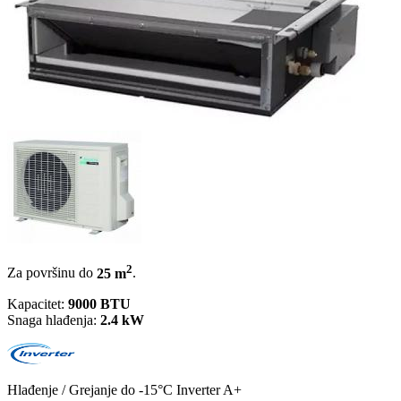
2
Za površinu do
25 m
.
Kapacitet:
9000 BTU
Snaga hlađenja:
2.4 kW
Hlađenje / Grejanje
do -15°C
Inverter
A+