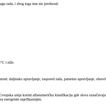
agu rada, i zbog toga ima niz prednosti:
°C i niže.
osti: daljinsko upravljanje, raspored rada, pametno upravljanje, obaveš
ropska unija koristi alfanumeričku klasifikaciju gde slova označavaju n
ra energetski najefikasnijim.