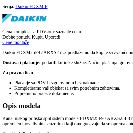
Serija:
Daikin FDXM-F
Cena kompleta sa PDV-om:
saznajte cenu
Dobite ponudu
Kupiti
Uporedi
Cene montaže
Daikin FDXM25F9 / ARXS25L3 predlažemo da kupite sa zvaničn
Dostava i plaćanje:
po tarifi kurirske službe. Načini plaćanja: gotov
Za pravna lica:
Plaćanje sa PDV bezgotovinom bez naknade.
Kompletiramo vaš objekat sa svim potrebnim zahtevima.
Pripremimo prateće dokumente.
Opis modela
Kanal niskog pritiska split sistem modela FDXM25F9 / ARXS25L3 montira
opremljen inovativnim senzorima koji omogucavaju da se oprema automa