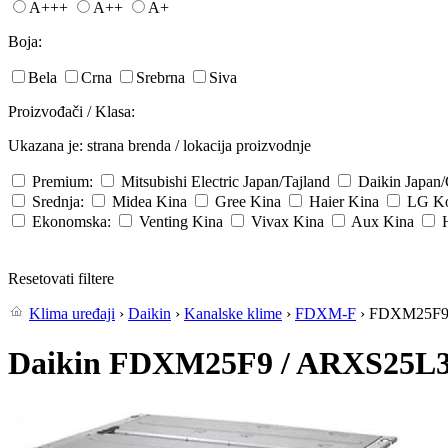
A+++
A++
A+
Boja:
Bela
Crna
Srebrna
Siva
Proizvođači / Klasa:
Ukazana je: strana brenda / lokacija proizvodnje
Premium:
Mitsubishi Electric
Japan/Tajland
Daikin
Japan
Srednja:
Midea
Kina
Gree
Kina
Haier
Kina
LG
Ko
Ekonomska:
Venting
Kina
Vivax
Kina
Aux
Kina
Resetovati filtere
Klima uređaji
›
Daikin
›
Kanalske klime
›
FDXM-F
› FDXM25F9
Daikin FDXM25F9 / ARXS25L