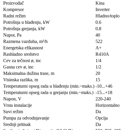
Proizvođač
Kina
Kompresor
Inverter
Radni režim
Hladno/toplo
Potrošnja u hlađenju, kW
0.6
Potrošnja grejanja, kW
0.8
Napor, Pa
40
Razmena vazduha, m³/h
522
Energetska efikasnost
A+
Rashladno sredstvo
R410A
Cev za tečnost ø, inc
1/4
Gasna cev ø, inc
1/2
Maksimalna dužina trase, m
20
Visinska razlika, m
15
Temperaturni opseg rada u hlađenju (min.~maks.)
-10...+46
Temperaturni opseg rada u grejanju (min.~maks.)
-15...+18
Napon, V
220-240
Vrsta instalacije
Horizontalno
Suvi režim
Da
Pumpa za odvodnjavanje
Opcija
Srednji pritisak
Da