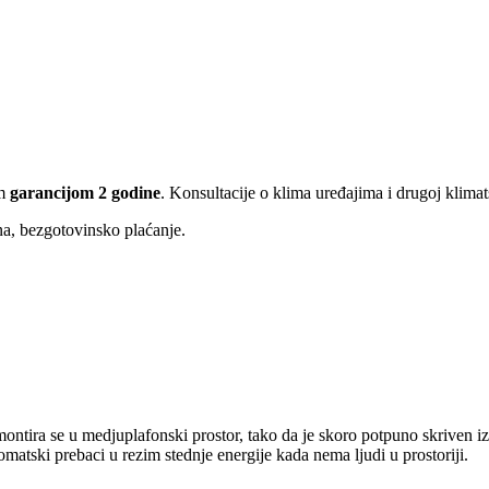
om
garancijom 2 godine
. Konsultacije o klima uređajima i drugoj klim
ina, bezgotovinsko plaćanje.
 se u medjuplafonski prostor, tako da je skoro potpuno skriven iza zid
tski prebaci u rezim stednje energije kada nema ljudi u prostoriji.