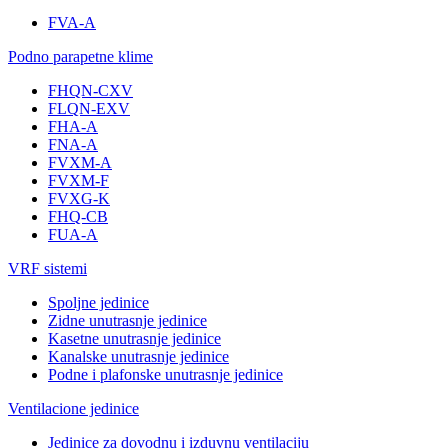
FVA-A
Podno parapetne klime
FHQN-CXV
FLQN-EXV
FHA-A
FNA-A
FVXM-A
FVXM-F
FVXG-K
FHQ-CB
FUA-A
VRF sistemi
Spoljne jedinice
Zidne unutrasnje jedinice
Kasetne unutrasnje jedinice
Kanalske unutrasnje jedinice
Podne i plafonske unutrasnje jedinice
Ventilacione jedinice
Jedinice za dovodnu i izduvnu ventilaciju