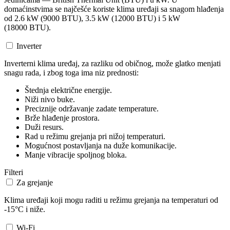
domaćinstvima se najčešće koriste klima uređaji sa snagom hlađenja
od 2.6 kW (9000 BTU), 3.5 kW (12000 BTU) i 5 kW
(18000 BTU).
Inverter
Inverterni klima uređaj, za razliku od običnog, može glatko menjati
snagu rada, i zbog toga ima niz prednosti:
Štednja električne energije.
Niži nivo buke.
Preciznije održavanje zadate temperature.
Brže hlađenje prostora.
Duži resurs.
Rad u režimu grejanja pri nižoj temperaturi.
Mogućnost postavljanja na duže komunikacije.
Manje vibracije spoljnog bloka.
Filteri
Za grejanje
Klima uređaji koji mogu raditi u režimu grejanja na temperaturi od
-15°C i niže.
Wi-Fi