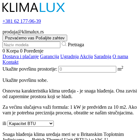
+381
62 177-96-39
prodaja@klimalux.rs
Pozvaćemo vas
Pošaljite zahtev
Pretraga
0
Korpa
0
Poređenje
Dostava i plaćanje
Garancija
Ugradnja
Akcija
Saradnja
O nama
Kontakt
2
Ukažite površinu prostorije:
m
Ukažite površinu sobe.
Osnovna karakteristika klima uređaja - je snaga hlađenja. Ona zavisi
od zapremine prostora koji se hladi.
Za većinu slučajeva važi formula: 1 kW je predviđen za 10 m2. Ako
vam je potrebna preciznija procena, obratite se našim stručnjacima.
ili
Snaga hlađenja klima uređaja meri se u Britanskim Toplotnim
Jedinicama — British Thermal Unit (BTU) i u kW. U