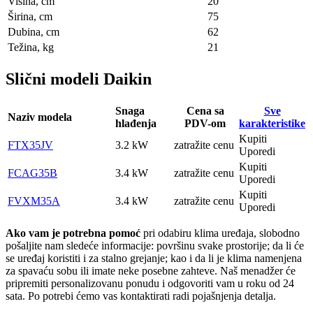
Visina, сm
20
Širina, сm
75
Dubina, сm
62
Težina, kg
21
Slični modeli Daikin
Snaga
Cena sa
Sve
Naziv modela
hlađenja
PDV-om
karakteristike
Kupiti
FTX35JV
3.2 kW
zatražite cenu
Uporedi
Kupiti
FCAG35B
3.4 kW
zatražite cenu
Uporedi
Kupiti
FVXM35A
3.4 kW
zatražite cenu
Uporedi
Ako vam je potrebna pomoć
pri odabiru klima uređaja, slobodno
pošaljite nam sledeće informacije: površinu svake prostorije; da li će
se uređaj koristiti i za stalno grejanje; kao i da li je klima namenjena
za spavaću sobu ili imate neke posebne zahteve. Naš menadžer će
pripremiti personalizovanu ponudu i odgovoriti vam u roku od 24
sata. Po potrebi ćemo vas kontaktirati radi pojašnjenja detalja.