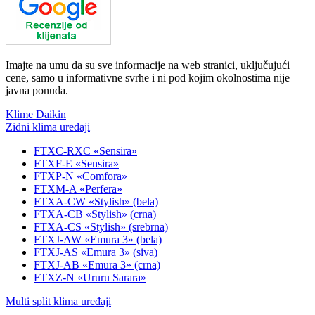
Imajte na umu da su sve informacije na web stranici, uključujući
cene, samo u informativne svrhe i ni pod kojim okolnostima nije
javna ponuda.
Klime Daikin
Zidni klima uređaji
FTXC-RXC «Sensira»
FTXF-E «Sensira»
FTXP-N «Comfora»
FTXM-A «Perfera»
FTXA-CW «Stylish» (bela)
FTXA-CB «Stylish» (crna)
FTXA-CS «Stylish» (srebrna)
FTXJ-AW «Emura 3» (bela)
FTXJ-AS «Emura 3» (siva)
FTXJ-AB «Emura 3» (crna)
FTXZ-N «Ururu Sarara»
Multi split klima uređaji