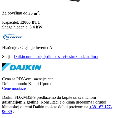
2
Za površinu do
35 m
.
Kapacitet:
12000 BTU
Snaga hlađenja:
3.4 kW
Hlađenje / Grejanje
Inverter
A
Serija:
Daikin unutrasnje jedinice sa visestrukim kanalima
Cena sa PDV-om:
saznajte cenu
Dobite ponudu
Kupiti
Uporedi
Cene montaže
Daikin FDXM35F9 predlažemo da kupite sa zvaničnom
garancijom 2 godine
. Konsultacije o klima uređajima i drugoj
klimatskoj opremi Daikin možete dobiti pozivom na
+381
62 177-
96-39
.