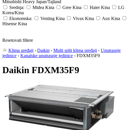
Mitsubishi Heavy
Japan/Tajland
Srednja:
Midea
Kina
Gree
Kina
Haier
Kina
LG
Korea/Kina
Ekonomska:
Venting
Kina
Vivax
Kina
Aux
Kina
Hisense
Kina
Resetovati filtere
Klima uređaji
›
Daikin
›
Multi split klima uređaji
›
Unutrasnje
jedinice
›
Kanalske unutrasnje jedinice
› FDXM35F9
Daikin FDXM35F9