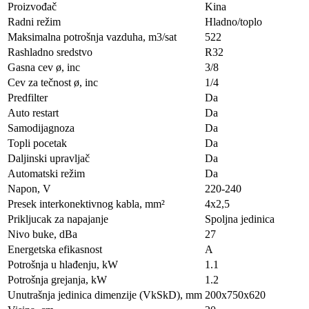
Proizvođač
Kina
Radni režim
Hladno/toplo
Maksimalna potrošnja vazduha, m3/sat
522
Rashladno sredstvo
R32
Gasna cev ø, inc
3/8
Cev za tečnost ø, inc
1/4
Predfilter
Da
Auto restart
Da
Samodijagnoza
Da
Topli pocetak
Da
Daljinski upravljač
Da
Automatski režim
Da
Napon, V
220-240
Presek interkonektivnog kabla, mm²
4х2,5
Prikljucak za napajanje
Spoljna jedinica
Nivo buke, dBa
27
Energetska efikasnost
A
Potrošnja u hlađenju, kW
1.1
Potrošnja grejanja, kW
1.2
Unutrašnja jedinica dimenzije (VkSkD), mm
200x750x620