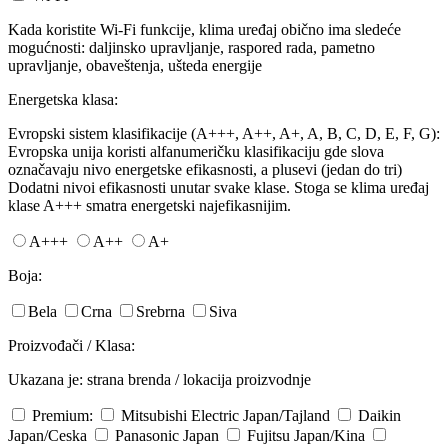
Kada koristite Wi-Fi funkcije, klima uređaj obično ima sledeće
mogućnosti: daljinsko upravljanje, raspored rada, pametno
upravljanje, obaveštenja, ušteda energije
Energetska klasa:
Evropski sistem klasifikacije (A+++, A++, A+, A, B, C, D, E, F, G):
Evropska unija koristi alfanumeričku klasifikaciju gde slova
označavaju nivo energetske efikasnosti, a plusevi (jedan do tri)
Dodatni nivoi efikasnosti unutar svake klase. Stoga se klima uređaj
klase A+++ smatra energetski najefikasnijim.
A+++
A++
A+
Boja:
Bela
Crna
Srebrna
Siva
Proizvođači / Klasa:
Ukazana je: strana brenda / lokacija proizvodnje
Premium:
Mitsubishi Electric
Japan/Tajland
Daikin
Japan/Ceska
Panasonic
Japan
Fujitsu
Japan/Kina