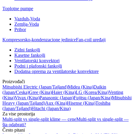
Toplotne pumpe
Vazduh-Voda
Zemlja-Voda
Pribor
Kompresorsko-kondenzacione jedinice
Fan-coil uređaji
Zidni fankojli
Kasetne fankojli
Ventilatorski konvektori
Podni i plafonski fankojli
Dodatna oprema za ventilatorske konvektore
Proizvođači
Mitsubishi Electric
(Japan/Tajland)
Midea
(Kina)
Daikin
(Japan/Ceska)
Gree
(Kina)
Haier
(Kina)
LG
(Korea/Kina)
Venting
(Kina)
Vivax
(Kina)
Panasonic
(Japan)
Fujitsu
(Japan/Kina)
Mitsubishi
Heavy
(Japan/Tajland)
Aux
(Kina)
Hisense
(Kina)
Toshiba
(Japan/Tajland)
Hitachi
(Japan/Kina)
Za vise prostorija
Multi-split vs single-split klime — cene
Multi-split vs single-split —
šta odabrati?
Često pitani