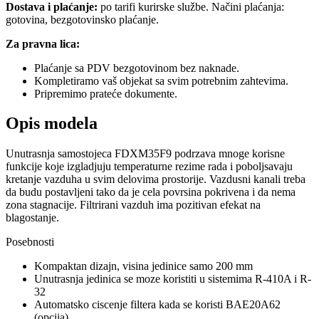
Dostava i plaćanje:
po tarifi kurirske službe. Načini plaćanja:
gotovina, bezgotovinsko plaćanje.
Za pravna lica:
Plaćanje sa PDV bezgotovinom bez naknade.
Kompletiramo vaš objekat sa svim potrebnim zahtevima.
Pripremimo prateće dokumente.
Opis modela
Unutrasnja samostojeca FDXM35F9 podrzava mnoge korisne
funkcije koje izgladjuju temperaturne rezime rada i poboljsavaju
kretanje vazduha u svim delovima prostorije. Vazdusni kanali treba
da budu postavljeni tako da je cela povrsina pokrivena i da nema
zona stagnacije. Filtrirani vazduh ima pozitivan efekat na
blagostanje.
Posebnosti
Kompaktan dizajn, visina jedinice samo 200 mm
Unutrasnja jedinica se moze koristiti u sistemima R-410A i R-
32
Automatsko ciscenje filtera kada se koristi BAE20A62
(opcija)