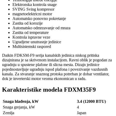
Elektronska kontrola snage
SVING Sving kompresor
magnetoelektricni motor
Automatsko ponovno pokretanje
Zastita od korozije
Automatsko odmrzavanje od mraza
Zastita od temperature
Kontrola ispravne veze
Ugradjene unutrasnje jedinice
Multisistemski raspored
Daikin FDKSM-F9 serija kanalskih jedinica niskog pritiska
dizajnirana je sa skrivenom instalacijom. Ravni oblik je pogodan za
ugradnju u spustene plafone ili slicna mesta. Dizajn jedinice
pojednostavljuje ugradnju ispod plafona i povezivanje vazdusnih
kanala. Za stvaranje snaznog protoka potreban je dobar ventilator,
dok je inverterski motor veoma ekonomican u radu.
Karakteristike modela FDXM35F9
Snaga hlađenja, kW
3.4 (12000 BTU)
Snaga grejanja, kW
4
Zemlja
Japan