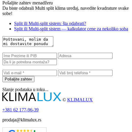
Pošaljite zahtev menadžeru
Da biste odabrali Multi split klima uređaj, navedite kvadrature svake
sobe!
Split ili Multi-split sistem: šta odabrati?
Split ili Multi-split sistem — kalkulator cene za nekoliko soba
Pošaljite zahtev
Slanje podataka u toku...
©
KLIMALUX
+381
62 177-96-39
prodaja@klimalux.rs