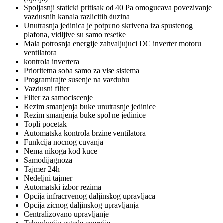
Spoljasnji staticki pritisak od 40 Pa omogucava povezivanje
vazdusnih kanala razlicitih duzina
Unutrasnja jedinica je potpuno skrivena iza spustenog
plafona, vidljive su samo resetke
Mala potrosnja energije zahvaljujuci DC inverter motoru
ventilatora
kontrola invertera
Prioritetna soba samo za vise sistema
Programirajte susenje na vazduhu
Vazdusni filter
Filter za samociscenje
Rezim smanjenja buke unutrasnje jedinice
Rezim smanjenja buke spoljne jedinice
Topli pocetak
Automatska kontrola brzine ventilatora
Funkcija nocnog cuvanja
Nema nikoga kod kuce
Samodijagnoza
Tajmer 24h
Nedeljni tajmer
Automatski izbor rezima
Opcija infracrvenog daljinskog upravljaca
Opcija zicnog daljinskog upravljanja
Centralizovano upravljanje
Tehnologija ustede energije