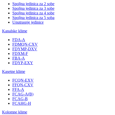
Spoljna jedinica za 2 sobe
Spoljna jedinica za 3 sobe
Spoljna jedinica za 4 sobe
Spoljna jedinica za 5 soba
Unutrasnje jedinice
Kanalske klime
FDA-A
FDMQN-CXV
FDYMP-DXV
FDXM-F
FBA-A
FDYP-EXY
Kasetne klime
FCQN-EXV
FFQN-CXV
FFA-A
FCAG-A(B)
FCAG-B
FCAHG-H
Kolomne klime