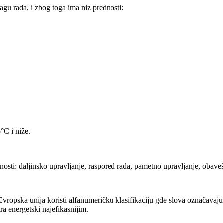
agu rada, i zbog toga ima niz prednosti:
°C i niže.
osti: daljinsko upravljanje, raspored rada, pametno upravljanje, obaveš
ropska unija koristi alfanumeričku klasifikaciju gde slova označavaju n
ra energetski najefikasnijim.