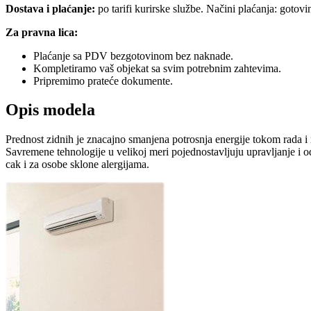
Dostava i plaćanje:
po tarifi kurirske službe. Načini plaćanja: gotov
Za pravna lica:
Plaćanje sa PDV bezgotovinom bez naknade.
Kompletiramo vaš objekat sa svim potrebnim zahtevima.
Pripremimo prateće dokumente.
Opis modela
Prednost zidnih je znacajno smanjena potrosnja energije tokom rada 
Savremene tehnologije u velikoj meri pojednostavljuju upravljanje i o
cak i za osobe sklone alergijama.