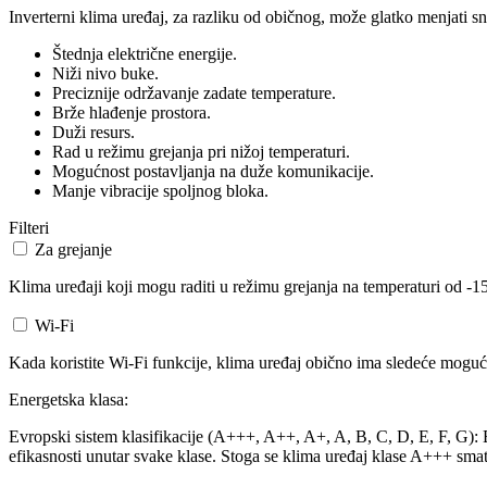
Inverterni klima uređaj, za razliku od običnog, može glatko menjati sn
Štednja električne energije.
Niži nivo buke.
Preciznije održavanje zadate temperature.
Brže hlađenje prostora.
Duži resurs.
Rad u režimu grejanja pri nižoj temperaturi.
Mogućnost postavljanja na duže komunikacije.
Manje vibracije spoljnog bloka.
Filteri
Za grejanje
Klima uređaji koji mogu raditi u režimu grejanja na temperaturi od -15
Wi-Fi
Kada koristite Wi-Fi funkcije, klima uređaj obično ima sledeće mogućn
Energetska klasa:
Evropski sistem klasifikacije (A+++, A++, A+, A, B, C, D, E, F, G): Ev
efikasnosti unutar svake klase. Stoga se klima uređaj klase A+++ smat