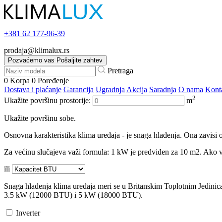
+381
62 177-96-39
prodaja@klimalux.rs
Pozvaćemo vas
Pošaljite zahtev
Pretraga
0
Korpa
0
Poređenje
Dostava i plaćanje
Garancija
Ugradnja
Akcija
Saradnja
O nama
Kont
2
Ukažite površinu prostorije:
m
Ukažite površinu sobe.
Osnovna karakteristika klima uređaja - je snaga hlađenja. Ona zavisi o
Za većinu slučajeva važi formula: 1 kW je predviđen za 10 m2. Ako va
ili
Snaga hlađenja klima uređaja meri se u Britanskim Toplotnim Jedini
3.5 kW (12000 BTU) i 5 kW (18000 BTU).
Inverter