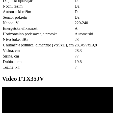
Daljinski upravljač
Da
Nocni režim
Da
Automatski režim
Da
Senzor pokreta
Da
Napon, V
220-240
Energetska efikasnost
A
Horizontalno podesavanje protoka
Automatski
Nivo buke, dBa
23
Unutrašnja jedinica, dimenzije (VxŠxD), сm
28,3х77х19,8
Visina, сm
28.3
Širina, сm
77
Dubina, сm
19.8
Težina, kg
7
Video FTX35JV