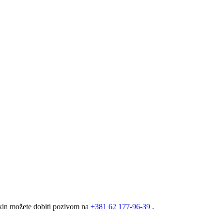
ikin možete dobiti pozivom na
+381
62 177-96-39
.