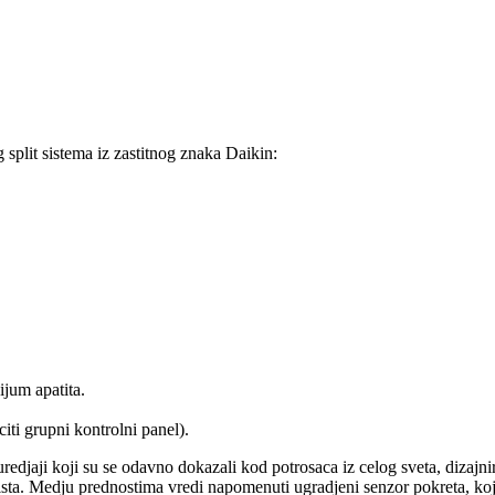
split sistema iz zastitnog znaka Daikin:
ijum apatita.
ti grupni kontrolni panel).
jaji koji su se odavno dokazali kod potrosaca iz celog sveta, dizajnira
ista. Medju prednostima vredi napomenuti ugradjeni senzor pokreta, koj