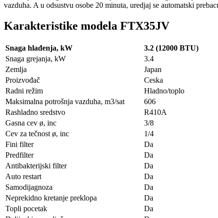
vazduha. A u odsustvu osobe 20 minuta, uredjaj se automatski prebac
Karakteristike modela FTX35JV
Snaga hlađenja, kW
3.2 (12000 BTU)
Snaga grejanja, kW
3.4
Zemlja
Japan
Proizvođač
Ceska
Radni režim
Hladno/toplo
Maksimalna potrošnja vazduha, m3/sat
606
Rashladno sredstvo
R410A
Gasna cev ø, inc
3/8
Cev za tečnost ø, inc
1/4
Fini filter
Da
Predfilter
Da
Antibakterijski filter
Da
Auto restart
Da
Samodijagnoza
Da
Neprekidno kretanje preklopa
Da
Topli pocetak
Da