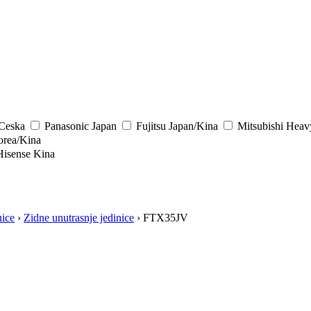
/Ceska
Panasonic
Japan
Fujitsu
Japan/Kina
Mitsubishi Heav
rea/Kina
Hisense
Kina
nice
›
Zidne unutrasnje jedinice
› FTX35JV