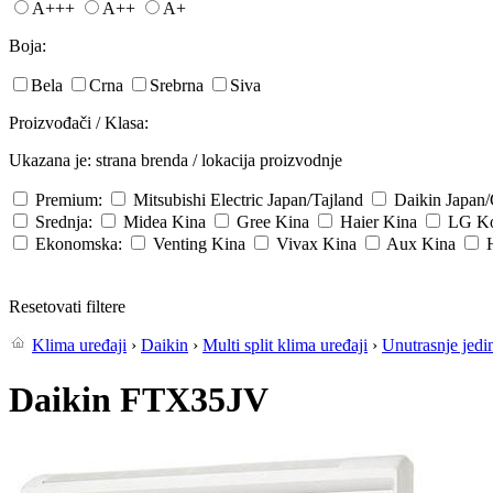
A+++
A++
A+
Boja:
Bela
Crna
Srebrna
Siva
Proizvođači / Klasa:
Ukazana je: strana brenda / lokacija proizvodnje
Premium:
Mitsubishi Electric
Japan/Tajland
Daikin
Japan
Srednja:
Midea
Kina
Gree
Kina
Haier
Kina
LG
Ko
Ekonomska:
Venting
Kina
Vivax
Kina
Aux
Kina
Resetovati filtere
Klima uređaji
›
Daikin
›
Multi split klima uređaji
›
Unutrasnje jedi
Daikin FTX35JV