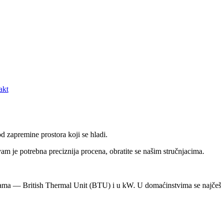
akt
d zapremine prostora koji se hladi.
m je potrebna preciznija procena, obratite se našim stručnjacima.
cama — British Thermal Unit (BTU) i u kW. U domaćinstvima se najčeš