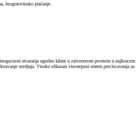
ina, bezgotovinsko plaćanje.
i mogucnost stvaranja ugodne klime u zatvorenom prostoru u najkracem
drzavanje uredjaja. Visoko efikasan visestepeni sistem preciscavanja sa