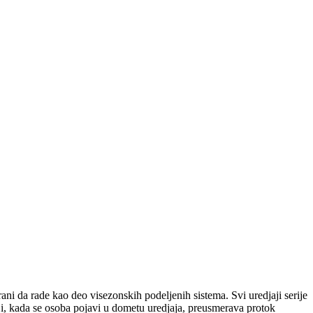
ni da rade kao deo visezonskih podeljenih sistema. Svi uredjaji serije
i, kada se osoba pojavi u dometu uredjaja, preusmerava protok