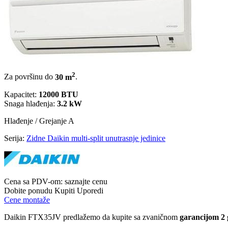
2
Za površinu do
30 m
.
Kapacitet:
12000 BTU
Snaga hlađenja:
3.2 kW
Hlađenje / Grejanje
A
Serija:
Zidne Daikin multi-split unutrasnje jedinice
Cena sa PDV-om:
saznajte cenu
Dobite ponudu
Kupiti
Uporedi
Cene montaže
Daikin FTX35JV predlažemo da kupite sa zvaničnom
garancijom 2 