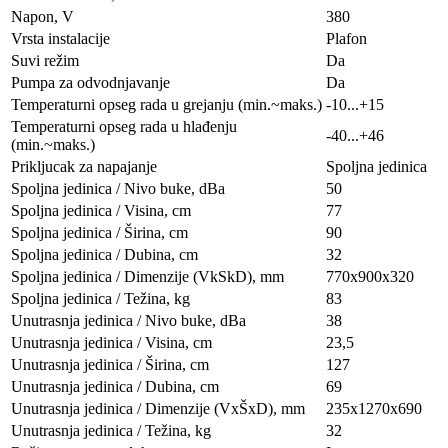
Napon, V
380
Vrsta instalacije
Plafon
Suvi režim
Da
Pumpa za odvodnjavanje
Da
Temperaturni opseg rada u grejanju (min.~maks.)
-10...+15
Temperaturni opseg rada u hlađenju
-40...+46
(min.~maks.)
Prikljucak za napajanje
Spoljna jedinica
Spoljna jedinica / Nivo buke, dBa
50
Spoljna jedinica / Visina, сm
77
Spoljna jedinica / Širina, сm
90
Spoljna jedinica / Dubina, сm
32
Spoljna jedinica / Dimenzije (VkSkD), mm
770x900x320
Spoljna jedinica / Težina, kg
83
Unutrasnja jedinica / Nivo buke, dBa
38
Unutrasnja jedinica / Visina, сm
23,5
Unutrasnja jedinica / Širina, сm
127
Unutrasnja jedinica / Dubina, сm
69
Unutrasnja jedinica / Dimenzije (VxŠxD), mm
235х1270х690
Unutrasnja jedinica / Težina, kg
32