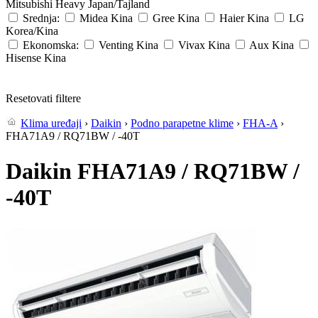
Mitsubishi Heavy
Japan/Tajland
Srednja:
Midea
Kina
Gree
Kina
Haier
Kina
LG
Korea/Kina
Ekonomska:
Venting
Kina
Vivax
Kina
Aux
Kina
Hisense
Kina
Resetovati filtere
Klima uređaji
›
Daikin
›
Podno parapetne klime
›
FHA-A
›
FHA71A9 / RQ71BW / -40T
Daikin FHA71A9 / RQ71BW /
-40T