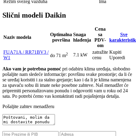
Režim svezeg vazduha
Ima
Slični modeli Daikin
Cena
Optimalna
Snaga
sa
Sve
Naziv modela
površina
hlađenja
PDV-
karakteristi
om
FUA71A / RR71BV3 /
zatražite
Kupiti
2
7.1 kW
do 71 m
W1
cenu
Uporedi
Ako vam je potrebna pomoć
pri odabiru klima uređaja, slobodno
pošaljite nam sledeće informacije: površinu svake prostorije; da li će
se uređaj koristiti i za stalno grejanje; kao i da li je klima namenjena
za spavaću sobu ili imate neke posebne zahteve. Naš menadžer će
pripremiti personalizovanu ponudu i odgovoriti vam u roku od 24
sata. Po potrebi ćemo vas kontaktirati radi pojašnjenja detalja.
Pošaljite zahtev menadžeru