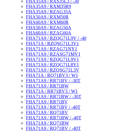
FHA35A9 / RXS35L3 / -30
FHA35A9 / RXM35R9
FHA35A9 / RZAG35A
FHA50A9 / RXM50R
FHA60A9 / RXM60R
FHA50A9 / RZAG50A
FHA60A9 / RZAG60A
FHA71A9 / RZQG71L9V / -40
FHA71A / RZQSG71L3V1
FHA71A9 / RZAG71NY1
FHA71A9 / RZASG71MV1
FHA71A9 / RZQG71L9V1
FHA71A9 / RZQG71L8Y1
FHA71A9 / RZQSG71L3V
FHA71A / RQ71BV3 / W1
FHA71A9 / RR71BV / -30T
FHA71A9 / RR71BW
FHA71A / RR71BV3 / W1
FHA71A9 / RR71BW / -30T
FHA71A9 / RR71BV
FHA71A9 / RR71BV / -40T
FHA71A9 / RQ71BV
FHA71A9 / RR71BW / -40T
FHA71A9 / RQ71BW
FHA71A9 / RQ71BV / -40T