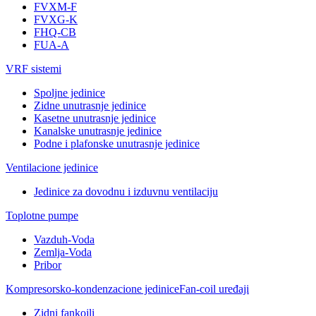
FVXM-F
FVXG-K
FHQ-CB
FUA-A
VRF sistemi
Spoljne jedinice
Zidne unutrasnje jedinice
Kasetne unutrasnje jedinice
Kanalske unutrasnje jedinice
Podne i plafonske unutrasnje jedinice
Ventilacione jedinice
Jedinice za dovodnu i izduvnu ventilaciju
Toplotne pumpe
Vazduh-Voda
Zemlja-Voda
Pribor
Kompresorsko-kondenzacione jedinice
Fan-coil uređaji
Zidni fankojli