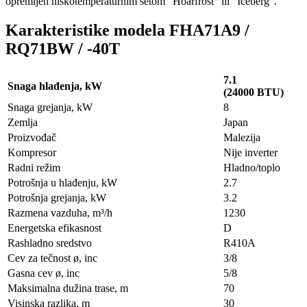
opremljen niskotemperaturnim setom "Hoarfrost" ili "Iceberg".
Karakteristike modela FHA71A9 /
RQ71BW / -40T
7.1
Snaga hlađenja, kW
(24000 BTU)
Snaga grejanja, kW
8
Zemlja
Japan
Proizvođač
Malezija
Kompresor
Nije inverter
Radni režim
Hladno/toplo
Potrošnja u hlađenju, kW
2.7
Potrošnja grejanja, kW
3.2
Razmena vazduha, m³/h
1230
Energetska efikasnost
D
Rashladno sredstvo
R410A
Cev za tečnost ø, inc
3/8
Gasna cev ø, inc
5/8
Maksimalna dužina trase, m
70
Visinska razlika, m
30