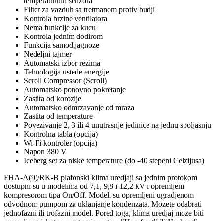
temperaturnih senzora
Filter za vazduh sa tretmanom protiv budji
Kontrola brzine ventilatora
Nema funkcije za kucu
Kontrola jednim dodirom
Funkcija samodijagnoze
Nedeljni tajmer
Automatski izbor rezima
Tehnologija ustede energije
Scroll Compressor (Scroll)
Automatsko ponovno pokretanje
Zastita od korozije
Automatsko odmrzavanje od mraza
Zastita od temperature
Povezivanje 2, 3 ili 4 unutrasnje jedinice na jednu spoljasnju
Kontrolna tabla (opcija)
Wi-Fi kontroler (opcija)
Napon 380 V
Iceberg set za niske temperature (do -40 stepeni Celzijusa)
FHA-A(9)/RK-B plafonski klima uredjaji sa jednim protokom
dostupni su u modelima od 7,1, 9,8 i 12,2 kV i opremljeni
kompresorom tipa On/Off. Modeli su opremljeni ugradjenom
odvodnom pumpom za uklanjanje kondenzata. Mozete odabrati
jednofazni ili trofazni model. Pored toga, klima uredjaj moze biti