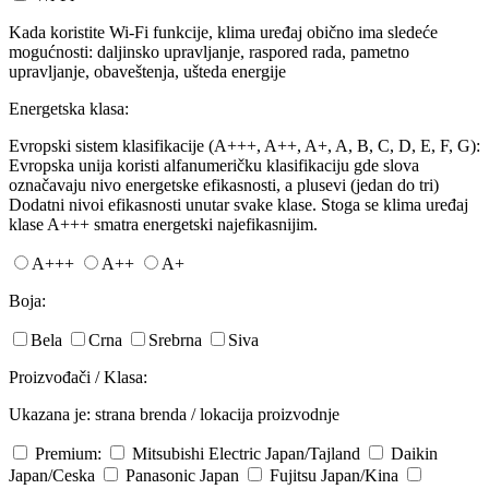
Kada koristite Wi-Fi funkcije, klima uređaj obično ima sledeće
mogućnosti: daljinsko upravljanje, raspored rada, pametno
upravljanje, obaveštenja, ušteda energije
Energetska klasa:
Evropski sistem klasifikacije (A+++, A++, A+, A, B, C, D, E, F, G):
Evropska unija koristi alfanumeričku klasifikaciju gde slova
označavaju nivo energetske efikasnosti, a plusevi (jedan do tri)
Dodatni nivoi efikasnosti unutar svake klase. Stoga se klima uređaj
klase A+++ smatra energetski najefikasnijim.
A+++
A++
A+
Boja:
Bela
Crna
Srebrna
Siva
Proizvođači / Klasa:
Ukazana je: strana brenda / lokacija proizvodnje
Premium:
Mitsubishi Electric
Japan/Tajland
Daikin
Japan/Ceska
Panasonic
Japan
Fujitsu
Japan/Kina