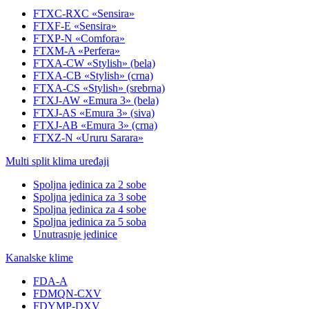
FTXC-RXC «Sensira»
FTXF-E «Sensira»
FTXP-N «Comfora»
FTXM-A «Perfera»
FTXA-CW «Stylish» (bela)
FTXA-CB «Stylish» (crna)
FTXA-CS «Stylish» (srebrna)
FTXJ-AW «Emura 3» (bela)
FTXJ-AS «Emura 3» (siva)
FTXJ-AB «Emura 3» (crna)
FTXZ-N «Ururu Sarara»
Multi split klima uređaji
Spoljna jedinica za 2 sobe
Spoljna jedinica za 3 sobe
Spoljna jedinica za 4 sobe
Spoljna jedinica za 5 soba
Unutrasnje jedinice
Kanalske klime
FDA-A
FDMQN-CXV
FDYMP-DXV