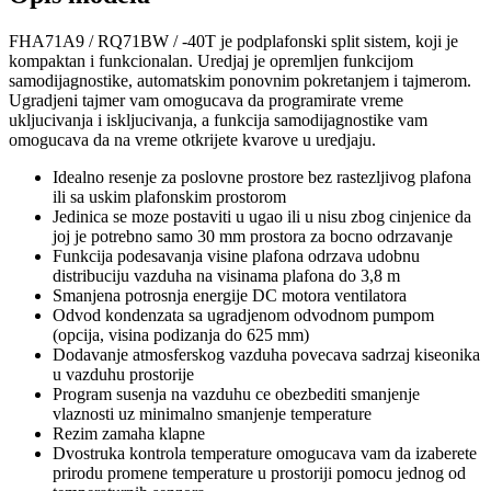
FHA71A9 / RQ71BW / -40T je podplafonski split sistem, koji je
kompaktan i funkcionalan. Uredjaj je opremljen funkcijom
samodijagnostike, automatskim ponovnim pokretanjem i tajmerom.
Ugradjeni tajmer vam omogucava da programirate vreme
ukljucivanja i iskljucivanja, a funkcija samodijagnostike vam
omogucava da na vreme otkrijete kvarove u uredjaju.
Idealno resenje za poslovne prostore bez rastezljivog plafona
ili sa uskim plafonskim prostorom
Jedinica se moze postaviti u ugao ili u nisu zbog cinjenice da
joj je potrebno samo 30 mm prostora za bocno odrzavanje
Funkcija podesavanja visine plafona odrzava udobnu
distribuciju vazduha na visinama plafona do 3,8 m
Smanjena potrosnja energije DC motora ventilatora
Odvod kondenzata sa ugradjenom odvodnom pumpom
(opcija, visina podizanja do 625 mm)
Dodavanje atmosferskog vazduha povecava sadrzaj kiseonika
u vazduhu prostorije
Program susenja na vazduhu ce obezbediti smanjenje
vlaznosti uz minimalno smanjenje temperature
Rezim zamaha klapne
Dvostruka kontrola temperature omogucava vam da izaberete
prirodu promene temperature u prostoriji pomocu jednog od