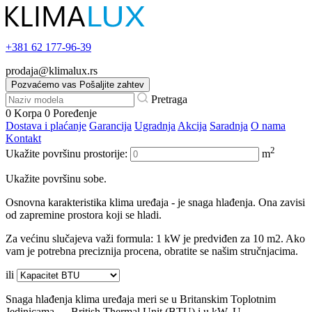
+381
62 177-96-39
prodaja@klimalux.rs
Pozvaćemo vas
Pošaljite zahtev
Pretraga
0
Korpa
0
Poređenje
Dostava i plaćanje
Garancija
Ugradnja
Akcija
Saradnja
O nama
Kontakt
2
Ukažite površinu prostorije:
m
Ukažite površinu sobe.
Osnovna karakteristika klima uređaja - je snaga hlađenja. Ona zavisi
od zapremine prostora koji se hladi.
Za većinu slučajeva važi formula: 1 kW je predviđen za 10 m2. Ako
vam je potrebna preciznija procena, obratite se našim stručnjacima.
ili
Snaga hlađenja klima uređaja meri se u Britanskim Toplotnim
Jedinicama — British Thermal Unit (BTU) i u kW. U