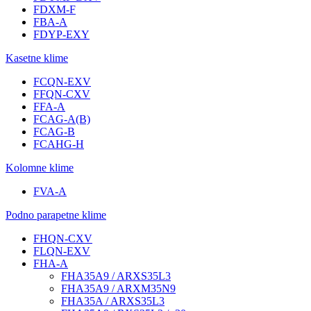
FDXM-F
FBA-A
FDYP-EXY
Kasetne klime
FCQN-EXV
FFQN-CXV
FFA-A
FCAG-A(B)
FCAG-B
FCAHG-H
Kolomne klime
FVA-A
Podno parapetne klime
FHQN-CXV
FLQN-EXV
FHA-A
FHA35A9 / ARXS35L3
FHA35A9 / ARXM35N9
FHA35A / ARXS35L3