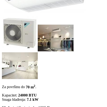
2
Za površinu do
70 m
.
Kapacitet:
24000 BTU
Snaga hlađenja:
7.1 kW