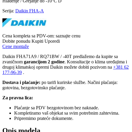
Hlađenje / Grejanje
do -10°C
D
Serija:
Daikin FHA-A
Cena kompleta sa PDV-om:
saznajte cenu
Dobite ponudu
Kupiti
Uporedi
Cene montaže
Daikin FHA71A9 / RQ71BW / -40T predlažemo da kupite sa
zvaničnom
garancijom 2 godine
. Konsultacije o klima uređajima i
drugoj klimatskoj opremi Daikin možete dobiti pozivom na
+381
62
177-96-39
.
Dostava i plaćanje:
po tarifi kurirske službe. Načini plaćanja:
gotovina, bezgotovinsko plaćanje.
Za pravna lica:
Plaćanje sa PDV bezgotovinom bez naknade.
Kompletiramo vaš objekat sa svim potrebnim zahtevima.
Pripremimo prateće dokumente.
Opis modela