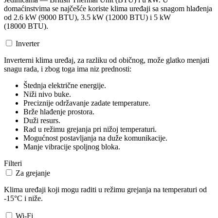
domaćinstvima se najčešće koriste klima uređaji sa snagom hlađenja
od 2.6 kW (9000 BTU), 3.5 kW (12000 BTU) i 5 kW
(18000 BTU).
Inverter
Inverterni klima uređaj, za razliku od običnog, može glatko menjati
snagu rada, i zbog toga ima niz prednosti:
Štednja električne energije.
Niži nivo buke.
Preciznije održavanje zadate temperature.
Brže hlađenje prostora.
Duži resurs.
Rad u režimu grejanja pri nižoj temperaturi.
Mogućnost postavljanja na duže komunikacije.
Manje vibracije spoljnog bloka.
Filteri
Za grejanje
Klima uređaji koji mogu raditi u režimu grejanja na temperaturi od
-15°C i niže.
Wi-Fi