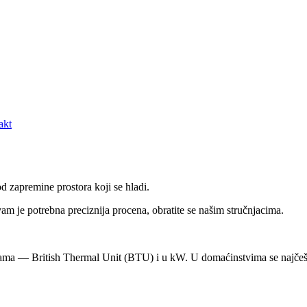
akt
d zapremine prostora koji se hladi.
m je potrebna preciznija procena, obratite se našim stručnjacima.
cama — British Thermal Unit (BTU) i u kW. U domaćinstvima se najčeš