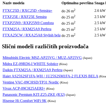
Naziv modela
Optimalna površina
Snaga 
2
FTXC25D / RXC25D «Sensira»
2.6 kW
do 26 m
2
FTXF25E / RXF25E Sensira
2.5 kW
do 25 m
2
FTXP25N9 / RXP25N9 Comfora
2.5 kW
do 25 m
2
FTXM25A / RXM25A9 Perfera
2.5 kW
do 25 m
2
FTXA25CW / RXA25A8 Stylish bela
2.5 kW
do 25 m
Slični modeli različitih proizvođača
Mitsubishi Electric
MSZ-AP25VG / MUZ-AP25VG
(Japan)
Midea
EZ-09RD6-I WHITE Solstice
(Kina)
Daikin
FTXM25A / RXM25A9 Perfera
(Japan)
Haier
AS25S2SF1FA-WH / 1U25S2SM1FA-2 FLEXIS BELA
(Kina
Venting
VAC-09CHSD/TP31 Nordic
(Kina)
Vivax
ACP-09CH25AERI+
(Kina)
Panasonic
Premium KIT-Z25-ZKE (R32)
(Japan)
Hisense
Hi Comfort WiFi 9K
(Kina)