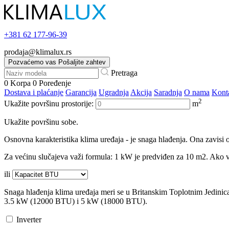
+381
62 177-96-39
prodaja@klimalux.rs
Pozvaćemo vas
Pošaljite zahtev
Pretraga
0
Korpa
0
Poređenje
Dostava i plaćanje
Garancija
Ugradnja
Akcija
Saradnja
O nama
Kont
2
Ukažite površinu prostorije:
m
Ukažite površinu sobe.
Osnovna karakteristika klima uređaja - je snaga hlađenja. Ona zavisi o
Za većinu slučajeva važi formula: 1 kW je predviđen za 10 m2. Ako va
ili
Snaga hlađenja klima uređaja meri se u Britanskim Toplotnim Jedini
3.5 kW (12000 BTU) i 5 kW (18000 BTU).
Inverter