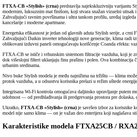
FTXA-CB «Stylish» (crna)
predstavlja najekskluzivniju varijantu St
modernim, luksuznim mat finišom, koji stvara snažan vizuelni utisak i
Zahvaljujući ravnim površinama i ultra tankom profilu, uređaj izgleda 
kancelarije i moderne apartmane.
Energetska efikasnost je jedan od glavnih aduta Stylish serije, a crn
Zahvaljujući Daikin inverter tehnologiji nove generacije, klima radi i
oblikovani izduvni paneli omogućavaju korišćenje Coanda efekta: vaz
FTXA-CB se ističe i vrhunskim sistemom filtracije vazduha, koji je zna
dok višeslojni filteri uklanjaju finu prašinu i polen. Ova kombinacija
urbanim sredinama.
Nivo buke Stylish modela je među najnižima na tržištu — klima može ra
protok vazduha, a u odsustvu korisnika prelazi u režim uštede energi
Integrisana Wi-Fi kontrola omogućava daljinsko upravljanje putem mobi
udobnost — od predhlađivanja ili predgrevanja prostora pre dolaska, 
Ukratko,
FTXA-CB «Stylish» (crna)
je savršen izbor za korisnike ko
model nije samo klima — on je važan deo enterijera koji naglašava sti
Karakteristike modela FTXA25CB / RXA25