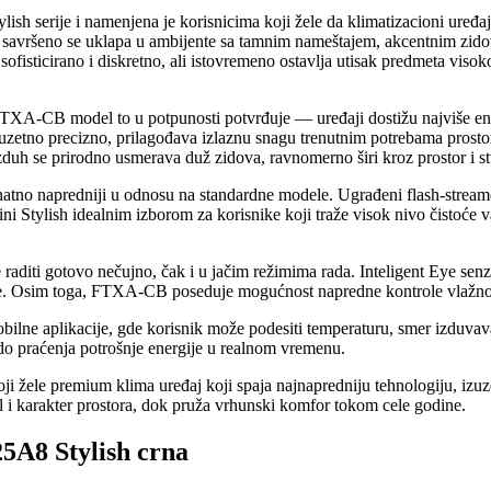
ylish serije i namenjena je korisnicima koji žele da klimatizacioni uređa
 savršeno se uklapa u ambijente sa tamnim nameštajem, akcentnim zidovi
sofisticirano i diskretno, ali istovremeno ostavlja utisak predmeta visok
i FTXA-CB model to u potpunosti potvrđuje — uređaji dostižu najviše en
zuzetno precizno, prilagođava izlaznu snagu trenutnim potrebama prostori
duh se prirodno usmerava duž zidova, ravnomerno širi kroz prostor i s
tno napredniji u odnosu na standardne modele. Ugrađeni flash-streamer s
 čini Stylish idealnim izborom za korisnike koji traže visok nivo čistoće
diti gotovo nečujno, čak i u jačim režimima rada. Inteligent Eye senzo
je. Osim toga, FTXA-CB poseduje mogućnost napredne kontrole vlažnosti, 
lne aplikacije, gde korisnik može podesiti temperaturu, smer izduvavan
do praćenja potrošnje energije u realnom vremenu.
ji žele premium klima uređaj koji spaja najnapredniju tehnologiju, izuzet
l i karakter prostora, dok pruža vrhunski komfor tokom cele godine.
A8 Stylish crna