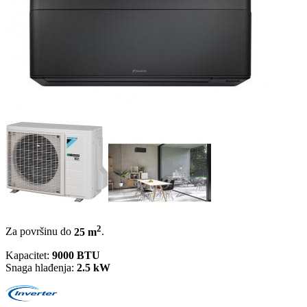
2
Za površinu do
25 m
.
Kapacitet:
9000 BTU
Snaga hlađenja:
2.5 kW