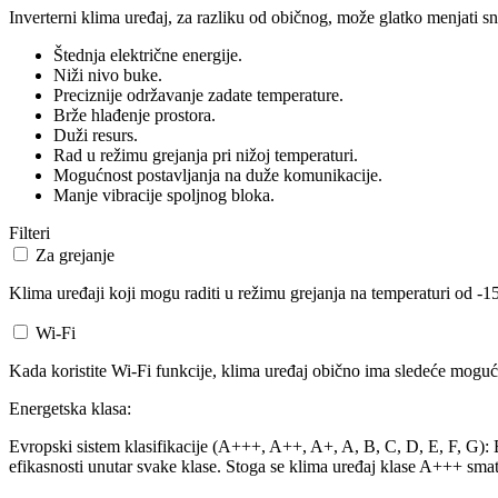
Inverterni klima uređaj, za razliku od običnog, može glatko menjati sn
Štednja električne energije.
Niži nivo buke.
Preciznije održavanje zadate temperature.
Brže hlađenje prostora.
Duži resurs.
Rad u režimu grejanja pri nižoj temperaturi.
Mogućnost postavljanja na duže komunikacije.
Manje vibracije spoljnog bloka.
Filteri
Za grejanje
Klima uređaji koji mogu raditi u režimu grejanja na temperaturi od -15
Wi-Fi
Kada koristite Wi-Fi funkcije, klima uređaj obično ima sledeće mogućn
Energetska klasa:
Evropski sistem klasifikacije (A+++, A++, A+, A, B, C, D, E, F, G): Ev
efikasnosti unutar svake klase. Stoga se klima uređaj klase A+++ smat