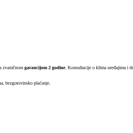
sa zvaničnom
garancijom 2 godine
. Konsultacije o klima uređajima i 
ina, bezgotovinsko plaćanje.