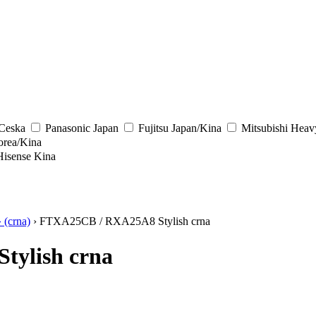
/Ceska
Panasonic
Japan
Fujitsu
Japan/Kina
Mitsubishi Heav
rea/Kina
Hisense
Kina
(crna)
› FTXA25CB / RXA25A8 Stylish crna
tylish crna