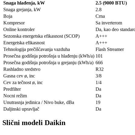
Snaga hlađenja, kW
2.5 (9000 BTU)
Snaga grejanja, kW
2.8
Boja
Crna
Kompresor
Sa inverterom
Online kontroler
Da, kao deo standa
Sezonska energetska efikasnost (SCOP)
A+++
Energetska efikasnost
A+++
Tehnologija prečišćavanja vazduha
Flash Streamer
Prosečna godišnja potrošnja u hlađenju (kWh/a)
101
Prosečna godišnja potrošnja u grejanju (kWh/a)
666
Rashladno sredstvo
R32
Gasna cev ø, inc
3/8
Cev za tečnost ø, inc
1/4
Predfilter
Da
Nocni režim
Da
Unutrasnja jedinica / Nivo buke, dBa
19
Daljinski upravljač
Da
Slični modeli Daikin