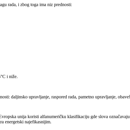
agu rada, i zbog toga ima niz prednosti:
°C i niže.
osti: daljinsko upravljanje, raspored rada, pametno upravljanje, obaveš
ropska unija koristi alfanumeričku klasifikaciju gde slova označavaju n
ra energetski najefikasnijim.