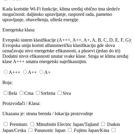
Kada koristite Wi-Fi funkcije, klima uređaj obično ima sledeće
mogućnosti: daljinsko upravljanje, raspored rada, pametno
upravljanje, obaveštenja, ušteda energije
Energetska klasa:
Evropski sistem klasifikacije (A+++, A++, A+, A, B, C, D, E, F, G):
Evropska unija koristi alfanumeričku klasifikaciju gde slova
označavaju nivo energetske efikasnosti, a plusevi (jedan do tri)
Dodatni nivoi efikasnosti unutar svake klase. Stoga se klima uređaj
klase A+++ smatra energetski najefikasnijim.
A+++
A++
A+
Boja:
Bela
Crna
Srebrna
Siva
Proizvođači / Klasa:
Ukazana je: strana brenda / lokacija proizvodnje
Premium:
Mitsubishi Electric
Japan/Tajland
Daikin
Japan/Ceska
Panasonic
Japan
Fujitsu
Japan/Kina