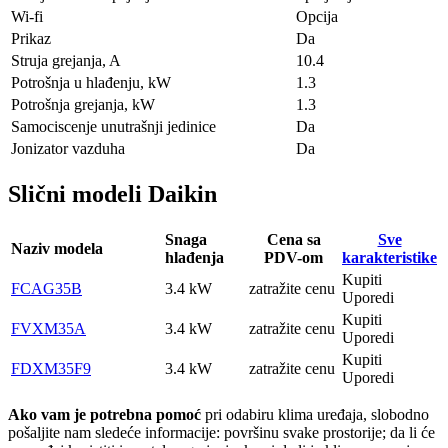
Wi-fi
Opcija
Prikaz
Da
Struja grejanja, A
10.4
Potrošnja u hlađenju, kW
1.3
Potrošnja grejanja, kW
1.3
Samociscenje unutrašnji jedinice
Da
Jonizator vazduha
Da
Slični modeli Daikin
Snaga
Cena sa
Sve
Naziv modela
hlađenja
PDV-om
karakteristike
Kupiti
FCAG35B
3.4 kW
zatražite cenu
Uporedi
Kupiti
FVXM35A
3.4 kW
zatražite cenu
Uporedi
Kupiti
FDXM35F9
3.4 kW
zatražite cenu
Uporedi
Ako vam je potrebna pomoć
pri odabiru klima uređaja, slobodno
pošaljite nam sledeće informacije: površinu svake prostorije; da li će