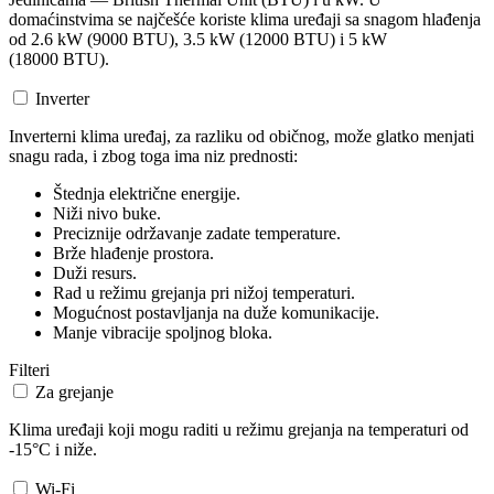
domaćinstvima se najčešće koriste klima uređaji sa snagom hlađenja
od 2.6 kW (9000 BTU), 3.5 kW (12000 BTU) i 5 kW
(18000 BTU).
Inverter
Inverterni klima uređaj, za razliku od običnog, može glatko menjati
snagu rada, i zbog toga ima niz prednosti:
Štednja električne energije.
Niži nivo buke.
Preciznije održavanje zadate temperature.
Brže hlađenje prostora.
Duži resurs.
Rad u režimu grejanja pri nižoj temperaturi.
Mogućnost postavljanja na duže komunikacije.
Manje vibracije spoljnog bloka.
Filteri
Za grejanje
Klima uređaji koji mogu raditi u režimu grejanja na temperaturi od
-15°C i niže.
Wi-Fi