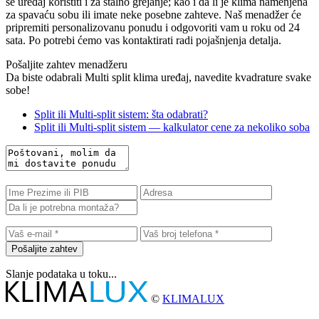
se uređaj koristiti i za stalno grejanje; kao i da li je klima namenjena
za spavaću sobu ili imate neke posebne zahteve. Naš menadžer će
pripremiti personalizovanu ponudu i odgovoriti vam u roku od 24
sata. Po potrebi ćemo vas kontaktirati radi pojašnjenja detalja.
Pošaljite zahtev menadžeru
Da biste odabrali Multi split klima uređaj, navedite kvadrature svake
sobe!
Split ili Multi-split sistem: šta odabrati?
Split ili Multi-split sistem — kalkulator cene za nekoliko soba
Pošaljite zahtev
Slanje podataka u toku...
©
KLIMALUX