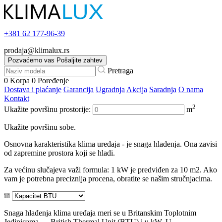
+381
62 177-96-39
prodaja@klimalux.rs
Pozvaćemo vas
Pošaljite zahtev
Pretraga
0
Korpa
0
Poređenje
Dostava i plaćanje
Garancija
Ugradnja
Akcija
Saradnja
O nama
Kontakt
2
Ukažite površinu prostorije:
m
Ukažite površinu sobe.
Osnovna karakteristika klima uređaja - je snaga hlađenja. Ona zavisi
od zapremine prostora koji se hladi.
Za većinu slučajeva važi formula: 1 kW je predviđen za 10 m2. Ako
vam je potrebna preciznija procena, obratite se našim stručnjacima.
ili
Snaga hlađenja klima uređaja meri se u Britanskim Toplotnim
Jedinicama — British Thermal Unit (BTU) i u kW. U