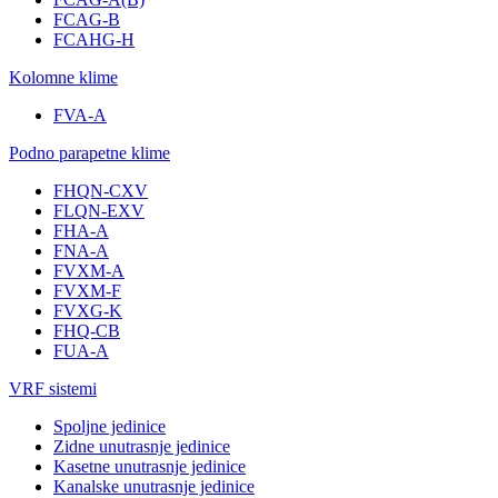
FCAG-B
FCAHG-H
Kolomne klime
FVA-A
Podno parapetne klime
FHQN-CXV
FLQN-EXV
FHA-A
FNA-A
FVXM-A
FVXM-F
FVXG-K
FHQ-CB
FUA-A
VRF sistemi
Spoljne jedinice
Zidne unutrasnje jedinice
Kasetne unutrasnje jedinice
Kanalske unutrasnje jedinice