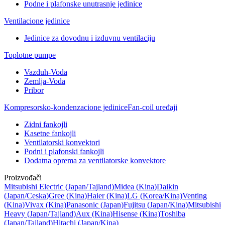
Podne i plafonske unutrasnje jedinice
Ventilacione jedinice
Jedinice za dovodnu i izduvnu ventilaciju
Toplotne pumpe
Vazduh-Voda
Zemlja-Voda
Pribor
Kompresorsko-kondenzacione jedinice
Fan-coil uređaji
Zidni fankojli
Kasetne fankojli
Ventilatorski konvektori
Podni i plafonski fankojli
Dodatna oprema za ventilatorske konvektore
Proizvođači
Mitsubishi Electric
(Japan/Tajland)
Midea
(Kina)
Daikin
(Japan/Ceska)
Gree
(Kina)
Haier
(Kina)
LG
(Korea/Kina)
Venting
(Kina)
Vivax
(Kina)
Panasonic
(Japan)
Fujitsu
(Japan/Kina)
Mitsubishi
Heavy
(Japan/Tajland)
Aux
(Kina)
Hisense
(Kina)
Toshiba
(Japan/Tajland)
Hitachi
(Japan/Kina)