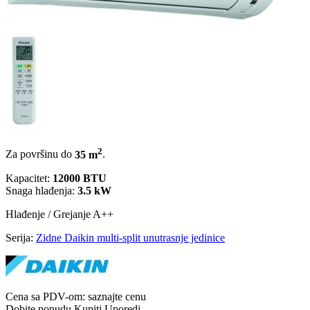
2
Za površinu do
35 m
.
Kapacitet:
12000 BTU
Snaga hlađenja:
3.5 kW
Hlađenje / Grejanje
A++
Serija:
Zidne Daikin multi-split unutrasnje jedinice
Cena sa PDV-om:
saznajte cenu
Dobite ponudu
Kupiti
Uporedi