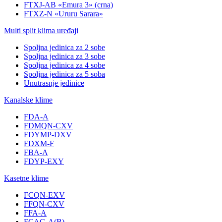
FTXJ-AB «Emura 3» (crna)
FTXZ-N «Ururu Sarara»
Multi split klima uređaji
Spoljna jedinica za 2 sobe
Spoljna jedinica za 3 sobe
Spoljna jedinica za 4 sobe
Spoljna jedinica za 5 soba
Unutrasnje jedinice
Kanalske klime
FDA-A
FDMQN-CXV
FDYMP-DXV
FDXM-F
FBA-A
FDYP-EXY
Kasetne klime
FCQN-EXV
FFQN-CXV
FFA-A
FCAG-A(B)