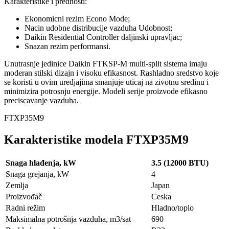
Karakteristike i prednosti:
Ekonomicni rezim Econo Mode;
Nacin udobne distribucije vazduha Udobnost;
Daikin Residential Controller daljinski upravljac;
Snazan rezim performansi.
Unutrasnje jedinice Daikin FTKSP-M multi-split sistema imaju
moderan stilski dizajn i visoku efikasnost. Rashladno sredstvo koje
se koristi u ovim uredjajima smanjuje uticaj na zivotnu sredinu i
minimizira potrosnju energije. Modeli serije proizvode efikasno
preciscavanje vazduha.
FTXP35M9
Karakteristike modela FTXP35M9
Snaga hlađenja, kW
3.5 (12000 BTU)
Snaga grejanja, kW
4
Zemlja
Japan
Proizvođač
Ceska
Radni režim
Hladno/toplo
Maksimalna potrošnja vazduha, m3/sat
690