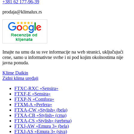
+381
62 177-96-39
prodaja@klimalux.rs
Imajte na umu da su sve informacije na web stranici, uključujući
cene, samo u informativne svrhe i ni pod kojim okolnostima nije
javna ponuda.
Klime Daikin
Zidni klima uređaji
FTXC-RXC «Sensira»
FTXF-E «Sensira»
FTXP-N «Comfora»
FTXM-A «Perfera»
FTXA-CW «Stylish» (bela)
FTXA-CB «Stylish» (crna)
FTXA-CS «Stylish» (srebrna)
FTXJ-AW «Emura 3» (bela)
FTXJ-AS «Emura 3» (siva)