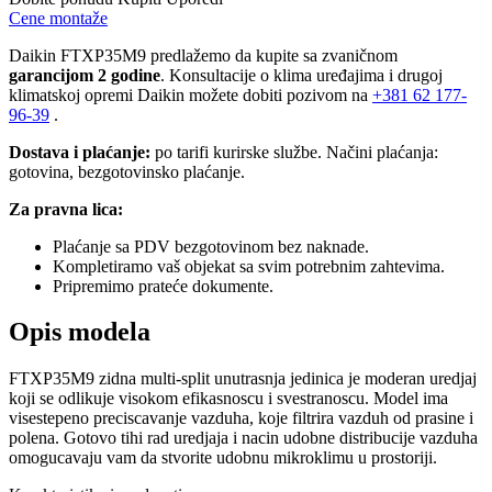
Cene montaže
Daikin FTXP35M9 predlažemo da kupite sa zvaničnom
garancijom 2 godine
. Konsultacije o klima uređajima i drugoj
klimatskoj opremi Daikin možete dobiti pozivom na
+381
62 177-
96-39
.
Dostava i plaćanje:
po tarifi kurirske službe. Načini plaćanja:
gotovina, bezgotovinsko plaćanje.
Za pravna lica:
Plaćanje sa PDV bezgotovinom bez naknade.
Kompletiramo vaš objekat sa svim potrebnim zahtevima.
Pripremimo prateće dokumente.
Opis modela
FTXP35M9 zidna multi-split unutrasnja jedinica je moderan uredjaj
koji se odlikuje visokom efikasnoscu i svestranoscu. Model ima
visestepeno preciscavanje vazduha, koje filtrira vazduh od prasine i
polena. Gotovo tihi rad uredjaja i nacin udobne distribucije vazduha
omogucavaju vam da stvorite udobnu mikroklimu u prostoriji.