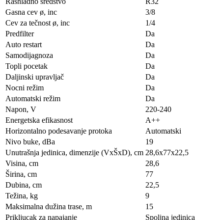
Rashladno sredstvo
R32
Gasna cev ø, inc
3/8
Cev za tečnost ø, inc
1/4
Predfilter
Da
Auto restart
Da
Samodijagnoza
Da
Topli pocetak
Da
Daljinski upravljač
Da
Nocni režim
Da
Automatski režim
Da
Napon, V
220-240
Energetska efikasnost
A++
Horizontalno podesavanje protoka
Automatski
Nivo buke, dBa
19
Unutrašnja jedinica, dimenzije (VxŠxD), сm
28,6x77x22,5
Visina, сm
28,6
Širina, сm
77
Dubina, сm
22,5
Težina, kg
9
Maksimalna dužina trase, m
15
Prikljucak za napajanje
Spoljna jedinica