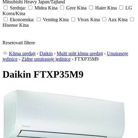
Mitsubishi Heavy
Japan/Tajland
Srednja:
Midea
Kina
Gree
Kina
Haier
Kina
LG
Korea/Kina
Ekonomska:
Venting
Kina
Vivax
Kina
Aux
Kina
Hisense
Kina
Resetovati filtere
Klima uređaji
›
Daikin
›
Multi split klima uređaji
›
Unutrasnje
jedinice
›
Zidne unutrasnje jedinice
› FTXP35M9
Daikin FTXP35M9