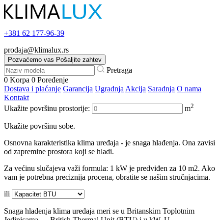
+381
62 177-96-39
prodaja@klimalux.rs
Pozvaćemo vas
Pošaljite zahtev
Pretraga
0
Korpa
0
Poređenje
Dostava i plaćanje
Garancija
Ugradnja
Akcija
Saradnja
O nama
Kontakt
2
Ukažite površinu prostorije:
m
Ukažite površinu sobe.
Osnovna karakteristika klima uređaja - je snaga hlađenja. Ona zavisi
od zapremine prostora koji se hladi.
Za većinu slučajeva važi formula: 1 kW je predviđen za 10 m2. Ako
vam je potrebna preciznija procena, obratite se našim stručnjacima.
ili
Snaga hlađenja klima uređaja meri se u Britanskim Toplotnim
Jedinicama — British Thermal Unit (BTU) i u kW. U