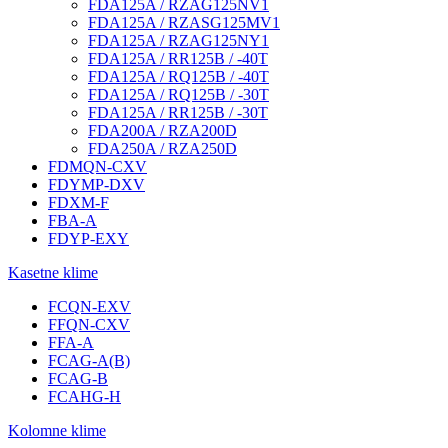
FDA125A / RZAG125NV1
FDA125A / RZASG125MV1
FDA125A / RZAG125NY1
FDA125A / RR125B / -40T
FDA125A / RQ125B / -40T
FDA125A / RQ125B / -30T
FDA125A / RR125B / -30T
FDA200A / RZA200D
FDA250A / RZA250D
FDMQN-CXV
FDYMP-DXV
FDXM-F
FBA-A
FDYP-EXY
Kasetne klime
FCQN-EXV
FFQN-CXV
FFA-A
FCAG-A(B)
FCAG-B
FCAHG-H
Kolomne klime