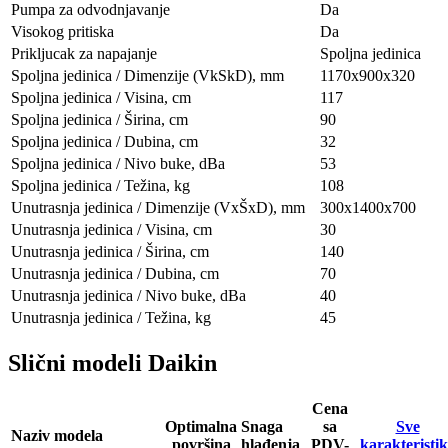
Pumpa za odvodnjavanje
Da
Visokog pritiska
Da
Prikljucak za napajanje
Spoljna jedinica
Spoljna jedinica / Dimenzije (VkSkD), mm
1170x900x320
Spoljna jedinica / Visina, сm
117
Spoljna jedinica / Širina, сm
90
Spoljna jedinica / Dubina, сm
32
Spoljna jedinica / Nivo buke, dBa
53
Spoljna jedinica / Težina, kg
108
Unutrasnja jedinica / Dimenzije (VxŠxD), mm
300x1400x700
Unutrasnja jedinica / Visina, сm
30
Unutrasnja jedinica / Širina, сm
140
Unutrasnja jedinica / Dubina, сm
70
Unutrasnja jedinica / Nivo buke, dBa
40
Unutrasnja jedinica / Težina, kg
45
Slični modeli Daikin
Cena
Optimalna
Snaga
sa
Sve
Naziv modela
površina
hlađenja
PDV-
karakteristi