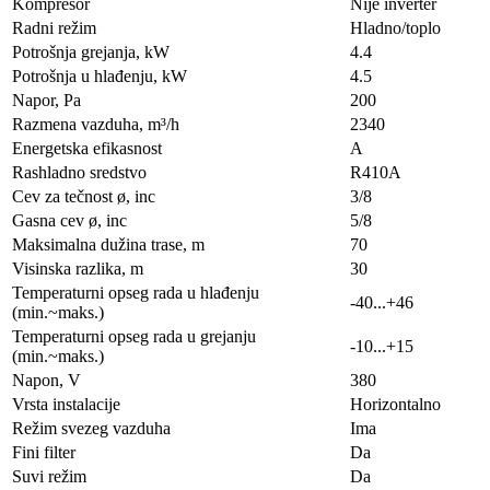
Kompresor
Nije inverter
Radni režim
Hladno/toplo
Potrošnja grejanja, kW
4.4
Potrošnja u hlađenju, kW
4.5
Napor, Pa
200
Razmena vazduha, m³/h
2340
Energetska efikasnost
A
Rashladno sredstvo
R410A
Cev za tečnost ø, inc
3/8
Gasna cev ø, inc
5/8
Maksimalna dužina trase, m
70
Visinska razlika, m
30
Temperaturni opseg rada u hlađenju
-40...+46
(min.~maks.)
Temperaturni opseg rada u grejanju
-10...+15
(min.~maks.)
Napon, V
380
Vrsta instalacije
Horizontalno
Režim svezeg vazduha
Ima
Fini filter
Da
Suvi režim
Da