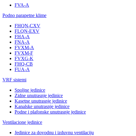
FVA-A
Podno parapetne klime
FHQN-CXV
FLQN-EXV
FHA-A
FNA-A
FVXM-A
FVXM-F
FVXG-K
FHQ-CB
FUA-A
VRF sistemi
Spoljne jedinice
Zidne unutrasnje jedinice
Kasetne unutrasnje jedinice
Kanalske unutrasnje jedinice
Podne i plafonske unutrasnje jedinice
Ventilacione jedinice
Jedinice za dovodnu i izduvnu ventilaciju