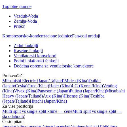
Toplotne pumpe
Vazduh-Voda
Zemlja-Voda
Pribor
Kompresorsko-kondenzacione jedinice
Fan-coil uređaji
Zidni fankojli
Kasetne fankojli
Ventilatorski konvektori
Podni i plafonski fankojli
Dodatna oprema za ventilatorske konvektore
Proizvođači
Mitsubishi Electric
(Japan/Tajland)
Midea
(Kina)
Daikin
(Japan/Ceska)
Gree
(Kina)
Haier
(Kina)
LG
(Korea/Kina)
Venting
(Kina)
Vivax
(Kina)
Panasonic
(Japan)
Fujitsu
(Japan/Kina)
Mitsubishi
Heavy
(Japan/Tajland)
Aux
(Kina)
Hisense
(Kina)
Toshiba
(Japan/Tajland)
Hitachi
(Japan/Kina)
Za vise prostorija
Multi-split vs single-split klime — cene
Multi-split vs single-split —
šta odabrati?
Često pitani
Inverter klime
Inverter A+++
Japanske
Dizajnerske
Uski
Tihi
Klima