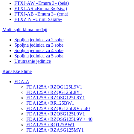
FTXJ-AW «Emura 3» (bela)
FTXJ-AS «Emura 3» (siva)
FTXJ-AB «Emura 3» (crna)
FTXZ-N «Ururu Sarara»
Multi split klima uređaji
Spoljna jedinica za 2 sobe
Spoljna jedinica za 3 sobe
Spoljna jedinica za 4 sobe
Spoljna jedinica za 5 soba
Unutrasnje jedinice
Kanalske klime
FDA-A
FDA125A / RZQG125L9V1
FDA125A / RZQG125L8Y1
FDA125A / RZQSG125L8Y1
FDA125A / RR125BW1
FDA125A / RZQG125L9V / -40
FDA125A / RZQSG125L9V1
FDA125A / RZQSG125L9V / -40
FDA125A / RQ125BW1
FDA125A / RZASG125MY1