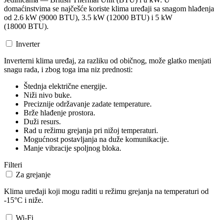
domaćinstvima se najčešće koriste klima uređaji sa snagom hlađenja
od 2.6 kW (9000 BTU), 3.5 kW (12000 BTU) i 5 kW
(18000 BTU).
Inverter
Inverterni klima uređaj, za razliku od običnog, može glatko menjati
snagu rada, i zbog toga ima niz prednosti:
Štednja električne energije.
Niži nivo buke.
Preciznije održavanje zadate temperature.
Brže hlađenje prostora.
Duži resurs.
Rad u režimu grejanja pri nižoj temperaturi.
Mogućnost postavljanja na duže komunikacije.
Manje vibracije spoljnog bloka.
Filteri
Za grejanje
Klima uređaji koji mogu raditi u režimu grejanja na temperaturi od
-15°C i niže.
Wi-Fi