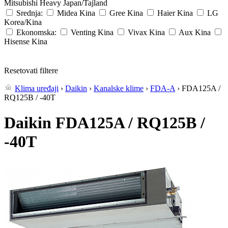
Mitsubishi Heavy
Japan/Tajland
Srednja:
Midea
Kina
Gree
Kina
Haier
Kina
LG
Korea/Kina
Ekonomska:
Venting
Kina
Vivax
Kina
Aux
Kina
Hisense
Kina
Resetovati filtere
Klima uređaji
›
Daikin
›
Kanalske klime
›
FDA-A
› FDA125A /
RQ125B / -40T
Daikin FDA125A / RQ125B /
-40T