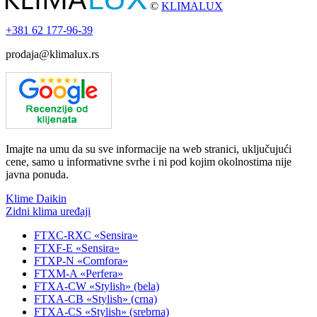
©
KLIMALUX
+381
62 177-96-39
prodaja@klimalux.rs
Imajte na umu da su sve informacije na web stranici, uključujući
cene, samo u informativne svrhe i ni pod kojim okolnostima nije
javna ponuda.
Klime Daikin
Zidni klima uređaji
FTXC-RXC «Sensira»
FTXF-E «Sensira»
FTXP-N «Comfora»
FTXM-A «Perfera»
FTXA-CW «Stylish» (bela)
FTXA-CB «Stylish» (crna)
FTXA-CS «Stylish» (srebrna)