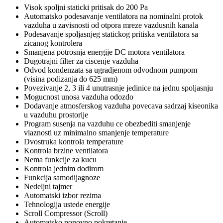
Visok spoljni staticki pritisak do 200 Pa
Automatsko podesavanje ventilatora na nominalni protok
vazduha u zavisnosti od otpora mreze vazdusnih kanala
Podesavanje spoljasnjeg statickog pritiska ventilatora sa
zicanog kontrolera
Smanjena potrosnja energije DC motora ventilatora
Dugotrajni filter za ciscenje vazduha
Odvod kondenzata sa ugradjenom odvodnom pumpom
(visina podizanja do 625 mm)
Povezivanje 2, 3 ili 4 unutrasnje jedinice na jednu spoljasnju
Mogucnost unosa vazduha odozdo
Dodavanje atmosferskog vazduha povecava sadrzaj kiseonika
u vazduhu prostorije
Program susenja na vazduhu ce obezbediti smanjenje
vlaznosti uz minimalno smanjenje temperature
Dvostruka kontrola temperature
Kontrola brzine ventilatora
Nema funkcije za kucu
Kontrola jednim dodirom
Funkcija samodijagnoze
Nedeljni tajmer
Automatski izbor rezima
Tehnologija ustede energije
Scroll Compressor (Scroll)
Automatsko ponovno pokretanje