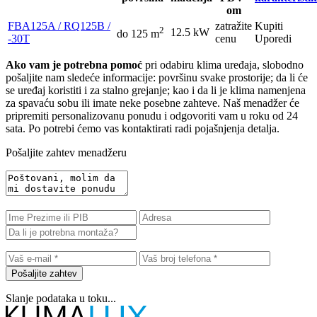
om
FBA125A / RQ125B /
zatražite
Kupiti
2
12.5 kW
do 125 m
-30T
cenu
Uporedi
Ako vam je potrebna pomoć
pri odabiru klima uređaja, slobodno
pošaljite nam sledeće informacije: površinu svake prostorije; da li će
se uređaj koristiti i za stalno grejanje; kao i da li je klima namenjena
za spavaću sobu ili imate neke posebne zahteve. Naš menadžer će
pripremiti personalizovanu ponudu i odgovoriti vam u roku od 24
sata. Po potrebi ćemo vas kontaktirati radi pojašnjenja detalja.
Pošaljite zahtev menadžeru
Pošaljite zahtev
Slanje podataka u toku...