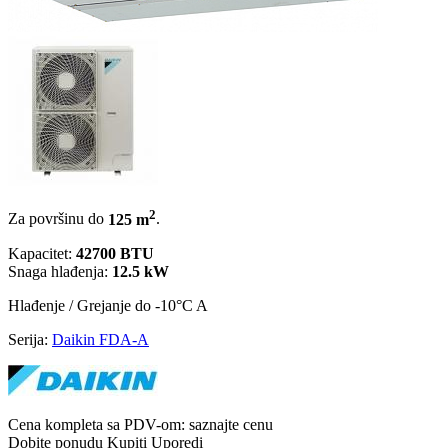
2
Za površinu do
125 m
.
Kapacitet:
42700 BTU
Snaga hlađenja:
12.5 kW
Hlađenje / Grejanje
do -10°C
A
Serija:
Daikin FDA-A
Cena kompleta sa PDV-om:
saznajte cenu
Dobite ponudu
Kupiti
Uporedi