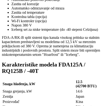
Zastita od korozije
Automatsko odmrzavanje od mraza
Zastita od temperature
Kontrolna tabla (opcija)
Wi-Fi kontroler (opcija)
Napon 380 V
Iceberg set za niske temperature (do -40 stepeni Celzijusa)
FDA-A/RK-B split sistemi tipa kanala visokog pritiska sa stalnim
kapacitetom predstavljeni su modelima od 12,5 kV sa mreznim
prikljuckom od 380 V. Oprema je namenjena za klimatizaciju
industrijskih i poslovnih prostora. Split sistem moze biti opremljen
niskotemperaturnim setom "Hoarfrost" ili "Iceberg".
Karakteristike modela FDA125A /
RQ125B / -40T
12.5
Snaga hlađenja, kW
(42700 BTU)
Snaga grejanja, kW
14.6
Zemlja
Japan
Proizvođač
Kina