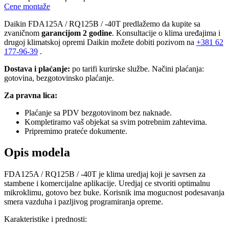
Cene montaže
Daikin FDA125A / RQ125B / -40T predlažemo da kupite sa
zvaničnom
garancijom 2 godine
. Konsultacije o klima uređajima i
drugoj klimatskoj opremi Daikin možete dobiti pozivom na
+381
62
177-96-39
.
Dostava i plaćanje:
po tarifi kurirske službe. Načini plaćanja:
gotovina, bezgotovinsko plaćanje.
Za pravna lica:
Plaćanje sa PDV bezgotovinom bez naknade.
Kompletiramo vaš objekat sa svim potrebnim zahtevima.
Pripremimo prateće dokumente.
Opis modela
FDA125A / RQ125B / -40T je klima uredjaj koji je savrsen za
stambene i komercijalne aplikacije. Uredjaj ce stvoriti optimalnu
mikroklimu, gotovo bez buke. Korisnik ima mogucnost podesavanja
smera vazduha i pazljivog programiranja opreme.
Karakteristike i prednosti: