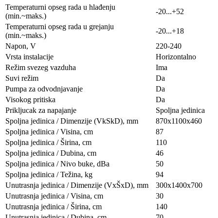
Temperaturni opseg rada u hlađenju
-20...+52
(min.~maks.)
Temperaturni opseg rada u grejanju
-20...+18
(min.~maks.)
Napon, V
220-240
Vrsta instalacije
Horizontalno
Režim svezeg vazduha
Ima
Suvi režim
Da
Pumpa za odvodnjavanje
Da
Visokog pritiska
Da
Prikljucak za napajanje
Spoljna jedinica
Spoljna jedinica / Dimenzije (VkSkD), mm
870х1100х460
Spoljna jedinica / Visina, сm
87
Spoljna jedinica / Širina, сm
110
Spoljna jedinica / Dubina, сm
46
Spoljna jedinica / Nivo buke, dBa
50
Spoljna jedinica / Težina, kg
94
Unutrasnja jedinica / Dimenzije (VxŠxD), mm
300х1400х700
Unutrasnja jedinica / Visina, сm
30
Unutrasnja jedinica / Širina, сm
140
Unutrasnja jedinica / Dubina, сm
70