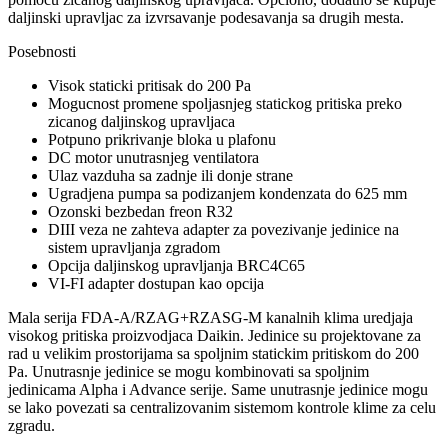
daljinski upravljac za izvrsavanje podesavanja sa drugih mesta.
Posebnosti
Visok staticki pritisak do 200 Pa
Mogucnost promene spoljasnjeg statickog pritiska preko
zicanog daljinskog upravljaca
Potpuno prikrivanje bloka u plafonu
DC motor unutrasnjeg ventilatora
Ulaz vazduha sa zadnje ili donje strane
Ugradjena pumpa sa podizanjem kondenzata do 625 mm
Ozonski bezbedan freon
R32
DIII veza ne zahteva adapter za povezivanje jedinice na
sistem upravljanja zgradom
Opcija daljinskog upravljanja BRC4C65
VI-FI adapter dostupan kao opcija
Mala serija FDA-A/RZAG+RZASG-M kanalnih klima uredjaja
visokog pritiska proizvodjaca Daikin.
Jedinice su projektovane za
rad u velikim prostorijama sa spoljnim statickim pritiskom do 200
Pa. Unutrasnje jedinice se mogu kombinovati sa spoljnim
jedinicama Alpha i Advance serije. Same unutrasnje jedinice mogu
se lako povezati sa centralizovanim sistemom kontrole klime za celu
zgradu.