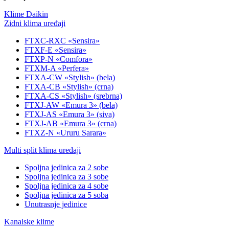
Klime Daikin
Zidni klima uređaji
FTXC-RXC «Sensira»
FTXF-E «Sensira»
FTXP-N «Comfora»
FTXM-A «Perfera»
FTXA-CW «Stylish» (bela)
FTXA-CB «Stylish» (crna)
FTXA-CS «Stylish» (srebrna)
FTXJ-AW «Emura 3» (bela)
FTXJ-AS «Emura 3» (siva)
FTXJ-AB «Emura 3» (crna)
FTXZ-N «Ururu Sarara»
Multi split klima uređaji
Spoljna jedinica za 2 sobe
Spoljna jedinica za 3 sobe
Spoljna jedinica za 4 sobe
Spoljna jedinica za 5 soba
Unutrasnje jedinice
Kanalske klime