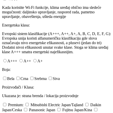
Kada koristite Wi-Fi funkcije, klima uređaj obično ima sledeće
mogućnosti: daljinsko upravljanje, raspored rada, pametno
upravljanje, obaveštenja, ušteda energije
Energetska klasa:
Evropski sistem klasifikacije (A+++, A++, A+, A, B, C, D, E, F, G):
Evropska unija koristi alfanumeričku klasifikaciju gde slova
označavaju nivo energetske efikasnosti, a plusevi (jedan do tri)
Dodatni nivoi efikasnosti unutar svake klase. Stoga se klima uređaj
klase A+++ smatra energetski najefikasnijim.
A+++
A++
A+
Boja:
Bela
Crna
Srebrna
Siva
Proizvođači / Klasa:
Ukazana je: strana brenda / lokacija proizvodnje
Premium:
Mitsubishi Electric
Japan/Tajland
Daikin
Japan/Ceska
Panasonic
Japan
Fujitsu
Japan/Kina