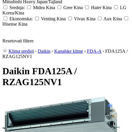
Mitsubishi Heavy
Japan/Tajland
Srednja:
Midea
Kina
Gree
Kina
Haier
Kina
LG
Korea/Kina
Ekonomska:
Venting
Kina
Vivax
Kina
Aux
Kina
Hisense
Kina
Resetovati filtere
Klima uređaji
›
Daikin
›
Kanalske klime
›
FDA-A
› FDA125A /
RZAG125NV1
Daikin FDA125A /
RZAG125NV1