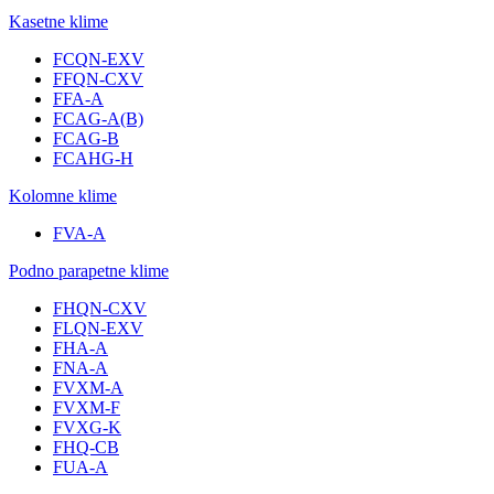
Kasetne klime
FCQN-EXV
FFQN-CXV
FFA-A
FCAG-A(B)
FCAG-B
FCAHG-H
Kolomne klime
FVA-A
Podno parapetne klime
FHQN-CXV
FLQN-EXV
FHA-A
FNA-A
FVXM-A
FVXM-F
FVXG-K
FHQ-CB
FUA-A