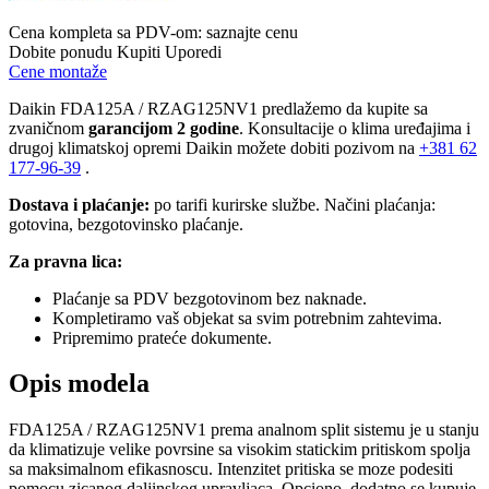
Cena kompleta sa PDV-om:
saznajte cenu
Dobite ponudu
Kupiti
Uporedi
Cene montaže
Daikin FDA125A / RZAG125NV1 predlažemo da kupite sa
zvaničnom
garancijom 2 godine
. Konsultacije o klima uređajima i
drugoj klimatskoj opremi Daikin možete dobiti pozivom na
+381
62
177-96-39
.
Dostava i plaćanje:
po tarifi kurirske službe. Načini plaćanja:
gotovina, bezgotovinsko plaćanje.
Za pravna lica:
Plaćanje sa PDV bezgotovinom bez naknade.
Kompletiramo vaš objekat sa svim potrebnim zahtevima.
Pripremimo prateće dokumente.
Opis modela
FDA125A / RZAG125NV1 prema
analnom split sistemu je u stanju
da klimatizuje velike povrsine sa visokim statickim pritiskom spolja
sa maksimalnom efikasnoscu. Intenzitet pritiska se moze podesiti
pomocu zicanog daljinskog upravljaca. Opciono, dodatno se kupuje