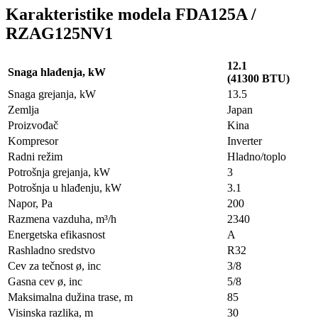
Karakteristike modela FDA125A /
RZAG125NV1
12.1
Snaga hlađenja, kW
(41300 BTU)
Snaga grejanja, kW
13.5
Zemlja
Japan
Proizvođač
Kina
Kompresor
Inverter
Radni režim
Hladno/toplo
Potrošnja grejanja, kW
3
Potrošnja u hlađenju, kW
3.1
Napor, Pa
200
Razmena vazduha, m³/h
2340
Energetska efikasnost
A
Rashladno sredstvo
R32
Cev za tečnost ø, inc
3/8
Gasna cev ø, inc
5/8
Maksimalna dužina trase, m
85
Visinska razlika, m
30