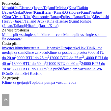
Proizvođači
Mitsubishi Electric
(Japan/Tajland)
Midea
(Kina)
Daikin
(Japan/Ceska)
Gree
(Kina)
Haier
(Kina)
LG
(Korea/Kina)
Venting
(Kina)
Vivax
(Kina)
Panasonic
(Japan)
Fujitsu
(Japan/Kina)
Mitsubishi
Heavy
(Japan/Tajland)
Aux
(Kina)
Hisense
(Kina)
Toshiba
(Japan/Tajland)
Hitachi
(Japan/Kina)
Za vise prostorija
Multi-split vs single-split klime — cene
Multi-split vs single-split —
šta odabrati?
Često pitani
Inverter klime
Inverter A+++
Japanske
Dizajnerske
Uski
Tihi
Klima
uređaji za stan
Klime za kuću
Klime za poslovni prostor
7000 BTU
2
2
2
do 20 m
9000 BTU do 25 m
12000 BTU do 35 m
14000 BTU do
2
2
2
40 m
18000 BTU do 50 m
21000 BTU do 60 m
24000 BTU do
2
2
70 m
36000 BTU do 100 m
Sa prečišćavanjem vazduha
Sa Wi-
fi
Crni
Srebrni
Sivi
Korisno
Za grejanje
Klime za grejanje
Toplotna pumpa vazduh-voda