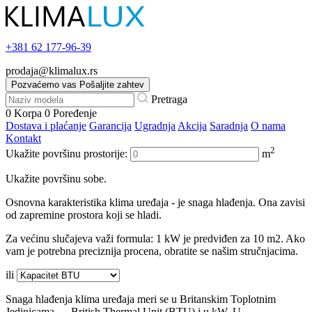
+381
62 177-96-39
prodaja@klimalux.rs
Pozvaćemo vas
Pošaljite zahtev
Pretraga
0
Korpa
0
Poređenje
Dostava i plaćanje
Garancija
Ugradnja
Akcija
Saradnja
O nama
Kontakt
2
Ukažite površinu prostorije:
m
Ukažite površinu sobe.
Osnovna karakteristika klima uređaja - je snaga hlađenja. Ona zavisi
od zapremine prostora koji se hladi.
Za većinu slučajeva važi formula: 1 kW je predviđen za 10 m2. Ako
vam je potrebna preciznija procena, obratite se našim stručnjacima.
ili
Snaga hlađenja klima uređaja meri se u Britanskim Toplotnim
Jedinicama — British Thermal Unit (BTU) i u kW. U