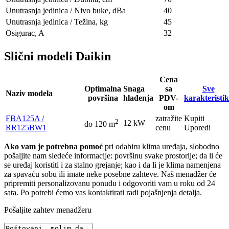
Unutrasnja jedinica / Nivo buke, dBa
40
Unutrasnja jedinica / Težina, kg
45
Osigurac, A
32
Slični modeli Daikin
Cena
Optimalna
Snaga
sa
Sve
Naziv modela
površina
hlađenja
PDV-
karakteristi
om
FBA125A /
zatražite
Kupiti
2
12 kW
do 120 m
RR125BW1
cenu
Uporedi
Ako vam je potrebna pomoć
pri odabiru klima uređaja, slobodno
pošaljite nam sledeće informacije: površinu svake prostorije; da li će
se uređaj koristiti i za stalno grejanje; kao i da li je klima namenjena
za spavaću sobu ili imate neke posebne zahteve. Naš menadžer će
pripremiti personalizovanu ponudu i odgovoriti vam u roku od 24
sata. Po potrebi ćemo vas kontaktirati radi pojašnjenja detalja.
Pošaljite zahtev menadžeru