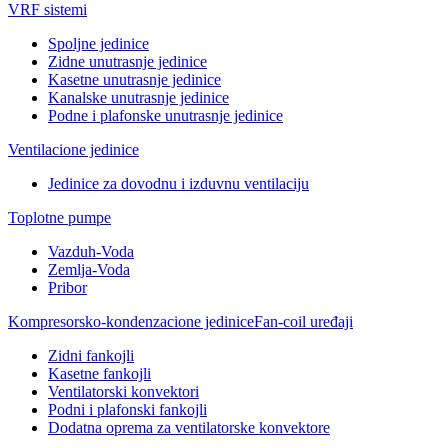
VRF sistemi
Spoljne jedinice
Zidne unutrasnje jedinice
Kasetne unutrasnje jedinice
Kanalske unutrasnje jedinice
Podne i plafonske unutrasnje jedinice
Ventilacione jedinice
Jedinice za dovodnu i izduvnu ventilaciju
Toplotne pumpe
Vazduh-Voda
Zemlja-Voda
Pribor
Kompresorsko-kondenzacione jedinice
Fan-coil uređaji
Zidni fankojli
Kasetne fankojli
Ventilatorski konvektori
Podni i plafonski fankojli
Dodatna oprema za ventilatorske konvektore