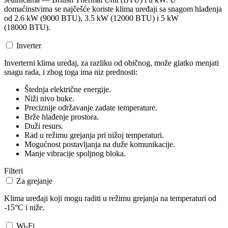
domaćinstvima se najčešće koriste klima uređaji sa snagom hlađenja
od 2.6 kW (9000 BTU), 3.5 kW (12000 BTU) i 5 kW
(18000 BTU).
Inverter
Inverterni klima uređaj, za razliku od običnog, može glatko menjati
snagu rada, i zbog toga ima niz prednosti:
Štednja električne energije.
Niži nivo buke.
Preciznije održavanje zadate temperature.
Brže hlađenje prostora.
Duži resurs.
Rad u režimu grejanja pri nižoj temperaturi.
Mogućnost postavljanja na duže komunikacije.
Manje vibracije spoljnog bloka.
Filteri
Za grejanje
Klima uređaji koji mogu raditi u režimu grejanja na temperaturi od
-15°C i niže.
Wi-Fi