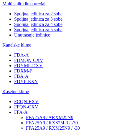
Multi split klima uređaji
Spoljna jedinica za 2 sobe
Spoljna jedinica za 3 sobe
Spoljna jedinica za 4 sobe
Spoljna jedinica za 5 soba
Unutrasnje jedinice
Kanalske klime
FDA-A
FDMQN-CXV
FDYMP-DXV
FDXM-F
FBA-A
FDYP-EXY
Kasetne klime
FCQN-EXV
FFQN-CXV
FFA-A
FFA25A9 / ARXM25N9
FFA25A9 / RXS25L3 / -30
FFA25A9 / RXM25N9 / -30