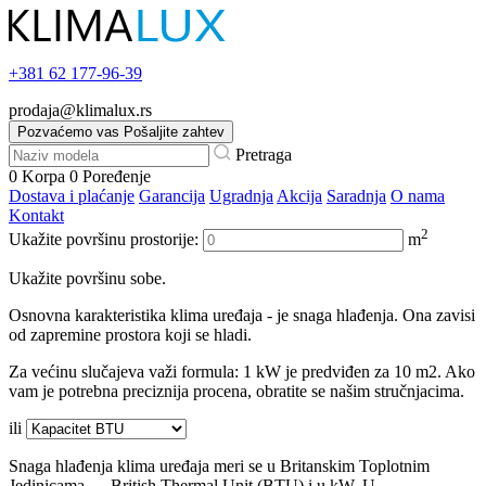
+381
62 177-96-39
prodaja@klimalux.rs
Pozvaćemo vas
Pošaljite zahtev
Pretraga
0
Korpa
0
Poređenje
Dostava i plaćanje
Garancija
Ugradnja
Akcija
Saradnja
O nama
Kontakt
2
Ukažite površinu prostorije:
m
Ukažite površinu sobe.
Osnovna karakteristika klima uređaja - je snaga hlađenja. Ona zavisi
od zapremine prostora koji se hladi.
Za većinu slučajeva važi formula: 1 kW je predviđen za 10 m2. Ako
vam je potrebna preciznija procena, obratite se našim stručnjacima.
ili
Snaga hlađenja klima uređaja meri se u Britanskim Toplotnim
Jedinicama — British Thermal Unit (BTU) i u kW. U