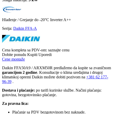
Hlađenje / Grejanje
do -20°C
Inverter
A++
Serija:
Daikin FFA-A
Cena kompleta sa PDV-om:
saznajte cenu
Dobite ponudu
Kupiti
Uporedi
Cene montaže
Daikin FFA50A9 / ARXM50R predlažemo da kupite sa zvaničnom
garancijom 2 godine
. Konsultacije o klima uređajima i drugoj
klimatskoj opremi Daikin možete dobiti pozivom na
+381
62 177-
96-39
.
Dostava i plaćanje:
po tarifi kurirske službe. Načini plaćanja:
gotovina, bezgotovinsko plaćanje.
Za pravna lica:
Plaćanje sa PDV bezgotovinom bez naknade.