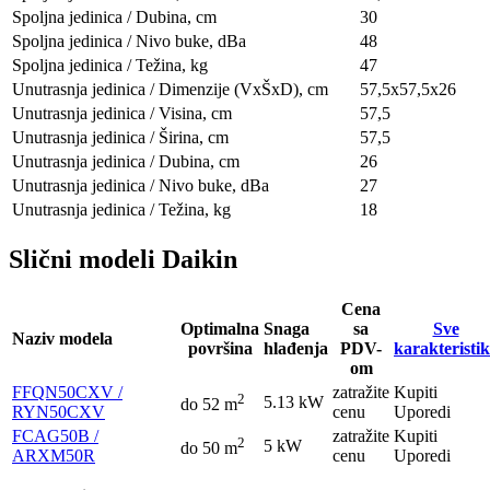
Spoljna jedinica / Dubina, сm
30
Spoljna jedinica / Nivo buke, dBa
48
Spoljna jedinica / Težina, kg
47
Unutrasnja jedinica / Dimenzije (VxŠxD), сm
57,5x57,5х26
Unutrasnja jedinica / Visina, сm
57,5
Unutrasnja jedinica / Širina, сm
57,5
Unutrasnja jedinica / Dubina, сm
26
Unutrasnja jedinica / Nivo buke, dBa
27
Unutrasnja jedinica / Težina, kg
18
Slični modeli Daikin
Cena
Optimalna
Snaga
sa
Sve
Naziv modela
površina
hlađenja
PDV-
karakteristi
om
FFQN50CXV /
zatražite
Kupiti
2
5.13 kW
do 52 m
RYN50CXV
cenu
Uporedi
FCAG50B /
zatražite
Kupiti
2
5 kW
do 50 m
ARXM50R
cenu
Uporedi