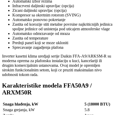
Automatski izbor rezima
Infracrveni daljinski upravljac (opcija)
Zicani daljinski upravljac (opcija)
Kompresor sa okretnim rotorom (SVING)
Automatsko ponovno pokretanje
Zastita od korozije stiti metalne povrsine najkriticnijih jedinica
spoljne jedinice od unistenja pod uticajem atmosferske vlage
Automatsko odmrzavanje od mraza
Zastita od temperature
Prednji panel koji se moze ukloniti
Sprecavanje zagadjenja plafona
Inverter kasetni klima uredjaji serije Daikin FFA-A9/ARKSM-R su
moderna oprema za plafonsku instalaciju u kuci, kancelariji ili
drugim komercijalnim ustanovama. Ovaj model je opremljen
sirokim funkcionalnim setom, koji ce pruziti maksimalan nivo
udobnosti tokom rada.
Karakteristike modela FFA50A9 /
ARXM50R
Snaga hlađenja, kW
5 (18000 BTU)
Snaga grejanja, kW
5.8