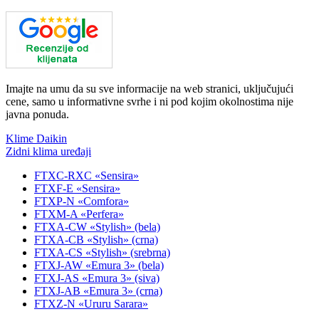
Imajte na umu da su sve informacije na web stranici, uključujući
cene, samo u informativne svrhe i ni pod kojim okolnostima nije
javna ponuda.
Klime Daikin
Zidni klima uređaji
FTXC-RXC «Sensira»
FTXF-E «Sensira»
FTXP-N «Comfora»
FTXM-A «Perfera»
FTXA-CW «Stylish» (bela)
FTXA-CB «Stylish» (crna)
FTXA-CS «Stylish» (srebrna)
FTXJ-AW «Emura 3» (bela)
FTXJ-AS «Emura 3» (siva)
FTXJ-AB «Emura 3» (crna)
FTXZ-N «Ururu Sarara»