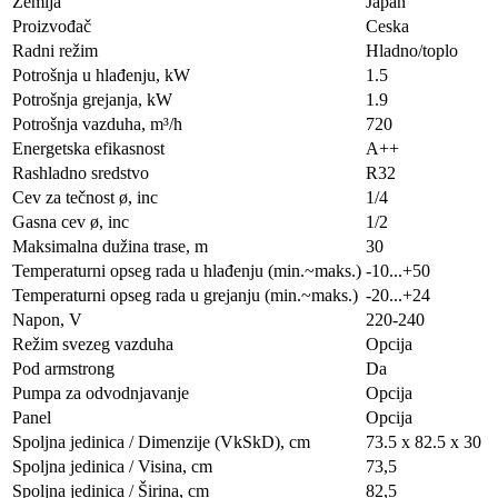
Zemlja
Japan
Proizvođač
Ceska
Radni režim
Hladno/toplo
Potrošnja u hlađenju, kW
1.5
Potrošnja grejanja, kW
1.9
Potrošnja vazduha, m³/h
720
Energetska efikasnost
A++
Rashladno sredstvo
R32
Cev za tečnost ø, inc
1/4
Gasna cev ø, inc
1/2
Maksimalna dužina trase, m
30
Temperaturni opseg rada u hlađenju (min.~maks.)
-10...+50
Temperaturni opseg rada u grejanju (min.~maks.)
-20...+24
Napon, V
220-240
Režim svezeg vazduha
Opcija
Pod armstrong
Da
Pumpa za odvodnjavanje
Opcija
Panel
Opcija
Spoljna jedinica / Dimenzije (VkSkD), сm
73.5 x 82.5 x 30
Spoljna jedinica / Visina, сm
73,5
Spoljna jedinica / Širina, сm
82,5