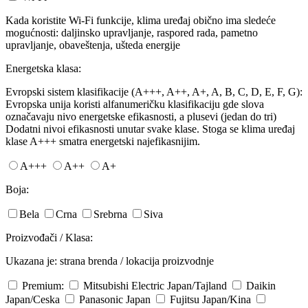
Kada koristite Wi-Fi funkcije, klima uređaj obično ima sledeće
mogućnosti: daljinsko upravljanje, raspored rada, pametno
upravljanje, obaveštenja, ušteda energije
Energetska klasa:
Evropski sistem klasifikacije (A+++, A++, A+, A, B, C, D, E, F, G):
Evropska unija koristi alfanumeričku klasifikaciju gde slova
označavaju nivo energetske efikasnosti, a plusevi (jedan do tri)
Dodatni nivoi efikasnosti unutar svake klase. Stoga se klima uređaj
klase A+++ smatra energetski najefikasnijim.
A+++
A++
A+
Boja:
Bela
Crna
Srebrna
Siva
Proizvođači / Klasa:
Ukazana je: strana brenda / lokacija proizvodnje
Premium:
Mitsubishi Electric
Japan/Tajland
Daikin
Japan/Ceska
Panasonic
Japan
Fujitsu
Japan/Kina