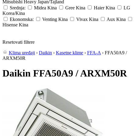
Mitsubishi Heavy
Japan/Tajland
Srednja:
Midea
Kina
Gree
Kina
Haier
Kina
LG
Korea/Kina
Ekonomska:
Venting
Kina
Vivax
Kina
Aux
Kina
Hisense
Kina
Resetovati filtere
Klima uređaji
›
Daikin
›
Kasetne klime
›
FFA-A
› FFA50A9 /
ARXM50R
Daikin FFA50A9 / ARXM50R