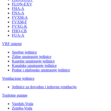
FLQN-EXV
FHA-A
FNA-A
FVXM-A
FVXM-F
FVXG-K
FHQ-CB
FUA-A
VRF sistemi
Spoljne jedinice
Zidne unutrasnje jedinice
Kasetne unutrasnje jedinice
Kanalske unutrasnje jedinice
Podne i plafonske unutrasnje jedinice
Ventilacione jedinice
Jedinice za dovodnu i izduvnu ventilaciju
Toplotne pumpe
Vazduh-Voda
Zemlja-Voda