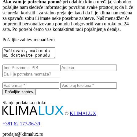
Ako vam je potrebna pomoć
pri odabiru klima uređaja, slobodno
pošaljite nam sledeće informacije: površinu svake prostorije; da li će
se uređaj koristiti i za stalno grejanje; kao i da li je klima namenjena
za spavaću sobu ili imate neke posebne zahteve. Naš menadžer će
pripremiti personalizovanu ponudu i odgovoriti vam u roku od 24
sata. Po potrebi ćemo vas kontaktirati radi pojašnjenja detalja.
Pošaljite zahtev menadžeru
Pošaljite zahtev
Slanje podataka u toku...
©
KLIMALUX
+381
62 177-96-39
prodaja@klimalux.rs