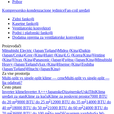
Pribor
Kompresorsko-kondenzacione jedinice
Fan-coil uređaji
Zidni fankojli
Kasetne fankojli
Ventilatorski konvektori
Podni i plafonski fankojli
Dodatna oprema za ventilatorske konvektore
Proizvođači
Mitsubishi Electric
(Japan/Tajland)
Midea
(Kina)
Daikin
(Japan/Ceska)
Gree
(Kina)
Haier
(Kina)
LG
(Korea/Kina)
Venting
(Kina)
Vivax
(Kina)
Panasonic
(Japan)
Fujitsu
(Japan/Kina)
Mitsubishi
Heavy
(Japan/Tajland)
Aux
(Kina)
Hisense
(Kina)
Toshiba
(Japan/Tajland)
Hitachi
(Japan/Kina)
Za vise prostorija
Multi-split vs single-split klime — cene
Multi-split vs single-split —
šta odabrati?
Često pitani
Inverter klime
Inverter A+++
Japanske
Dizajnerske
Uski
Tihi
Klima
uređaji za stan
Klime za kuću
Klime za poslovni prostor
7000 BTU
2
2
2
do 20 m
9000 BTU do 25 m
12000 BTU do 35 m
14000 BTU do
2
2
2
40 m
18000 BTU do 50 m
21000 BTU do 60 m
24000 BTU do
2
2
70 m
36000 BTU do 100 m
Sa prečišćavanjem vazduha
Sa Wi-