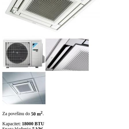
2
Za površinu do
50 m
.
Kapacitet:
18000 BTU
Snaga hlađenja:
5 kW