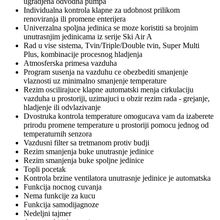
ugradjena odvodna pumpa
Individualna kontrola klapne za udobnost prilikom
renoviranja ili promene enterijera
Univerzalna spoljna jedinica se moze koristiti sa brojnim
unutrasnjim jedinicama iz serije Ski Air A
Rad u vise sistema, Tvin/Triple/Double tvin, Super Multi
Plus, kombinacije procesnog hladjenja
Atmosferska primesa vazduha
Program susenja na vazduhu ce obezbediti smanjenje
vlaznosti uz minimalno smanjenje temperature
Rezim oscilirajuce klapne automatski menja cirkulaciju
vazduha u prostoriji, uzimajuci u obzir rezim rada - grejanje,
hladjenje ili odvlazivanje
Dvostruka kontrola temperature omogucava vam da izaberete
prirodu promene temperature u prostoriji pomocu jednog od
temperaturnih senzora
Vazdusni filter sa tretmanom protiv budji
Rezim smanjenja buke unutrasnje jedinice
Rezim smanjenja buke spoljne jedinice
Topli pocetak
Kontrola brzine ventilatora unutrasnje jedinice je automatska
Funkcija nocnog cuvanja
Nema funkcije za kucu
Funkcija samodijagnoze
Nedeljni tajmer