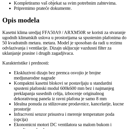
Kompletiramo vaš objekat sa svim potrebnim zahtevima.
Pripremimo prateće dokumente.
Opis modela
Kasetni klima uredjaj FFA50A9 / ARXM50R se koristi za stvaranje
ugodnih klimatskih uslova u prostorijama sa spustenim plafonima do
50 kvadratnih metara. metara. Model je sposoban da radi u rezimu
odvlazivanja i ventilacije. Dizajn ukljucuje vazdusni filter za
uklanjanje prasine i drugih zagadjivaca.
Karakteristike i prednosti:
Ekskluzivni dizajn bez premca osvojio je brojne
medjunarodne nagrade
Kompaktni kasetni blokovi se postavljaju u standardni
spusteni plafonski modul 600k600 mm bez i najmanjeg
preklapanja susednih celija, izbocenje originalnog
dekorativnog panela iz ravni plafona je samo 8 mm
Idealna ponuda za stilizovane prodavnice, kancelarije, kucne
prostorije
Infracrveni senzor prisustva i merenje temperature poda
(opcija)
Ekonomicni motori DC ventilatora sa malom bukom i