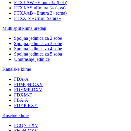
FTXJ-AW «Emura 3» (bela)
FTXJ-AS «Emura 3» (siva)
FTXJ-AB «Emura 3» (crna)
FTXZ-N «Ururu Sarara»
Multi split klima uređaji
Spoljna jedinica za 2 sobe
Spoljna jedinica za 3 sobe
Spoljna jedinica za 4 sobe
Spoljna jedinica za 5 soba
Unutrasnje jedinice
Kanalske klime
FDA-A
FDMQN-CXV
FDYMP-DXV
FDXM-F
FBA-A
FDYP-EXY
Kasetne klime
FCQN-EXV
FFQN-CXV