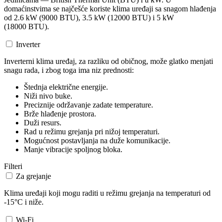
domaćinstvima se najčešće koriste klima uređaji sa snagom hlađenja
od 2.6 kW (9000 BTU), 3.5 kW (12000 BTU) i 5 kW
(18000 BTU).
Inverter
Inverterni klima uređaj, za razliku od običnog, može glatko menjati
snagu rada, i zbog toga ima niz prednosti:
Štednja električne energije.
Niži nivo buke.
Preciznije održavanje zadate temperature.
Brže hlađenje prostora.
Duži resurs.
Rad u režimu grejanja pri nižoj temperaturi.
Mogućnost postavljanja na duže komunikacije.
Manje vibracije spoljnog bloka.
Filteri
Za grejanje
Klima uređaji koji mogu raditi u režimu grejanja na temperaturi od
-15°C i niže.
Wi-Fi