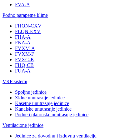
FVA-A
Podno parapetne klime
FHQN-CXV
FLQN-EXV
FHA-A
FNA-A
FVXM-A
FVXM-F
FVXG-K
FHQ-CB
FUA-A
VRF sistemi
Spoljne jedinice
Zidne unutrasnje jedinice
Kasetne unutrasnje jedinice
Kanalske unutrasnje jedinice
Podne i plafonske unutrasnje jedinice
Ventilacione jedinice
Jedinice za dovodnu i izduvnu ventilaciju