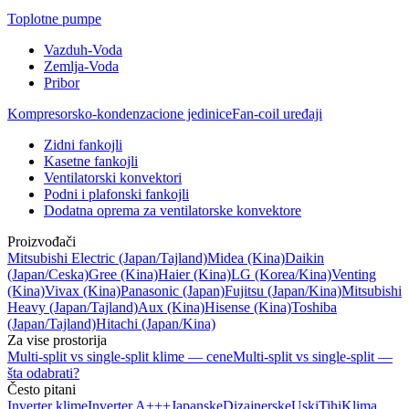
Toplotne pumpe
Vazduh-Voda
Zemlja-Voda
Pribor
Kompresorsko-kondenzacione jedinice
Fan-coil uređaji
Zidni fankojli
Kasetne fankojli
Ventilatorski konvektori
Podni i plafonski fankojli
Dodatna oprema za ventilatorske konvektore
Proizvođači
Mitsubishi Electric
(Japan/Tajland)
Midea
(Kina)
Daikin
(Japan/Ceska)
Gree
(Kina)
Haier
(Kina)
LG
(Korea/Kina)
Venting
(Kina)
Vivax
(Kina)
Panasonic
(Japan)
Fujitsu
(Japan/Kina)
Mitsubishi
Heavy
(Japan/Tajland)
Aux
(Kina)
Hisense
(Kina)
Toshiba
(Japan/Tajland)
Hitachi
(Japan/Kina)
Za vise prostorija
Multi-split vs single-split klime — cene
Multi-split vs single-split —
šta odabrati?
Često pitani
Inverter klime
Inverter A+++
Japanske
Dizajnerske
Uski
Tihi
Klima