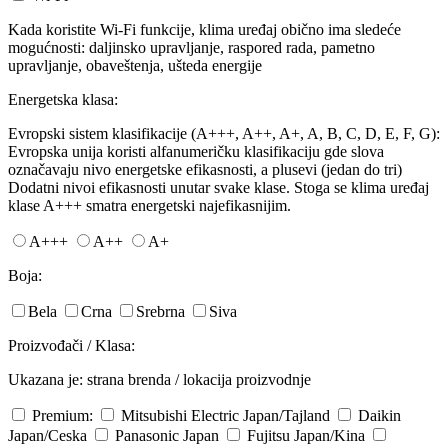
Kada koristite Wi-Fi funkcije, klima uređaj obično ima sledeće
mogućnosti: daljinsko upravljanje, raspored rada, pametno
upravljanje, obaveštenja, ušteda energije
Energetska klasa:
Evropski sistem klasifikacije (A+++, A++, A+, A, B, C, D, E, F, G):
Evropska unija koristi alfanumeričku klasifikaciju gde slova
označavaju nivo energetske efikasnosti, a plusevi (jedan do tri)
Dodatni nivoi efikasnosti unutar svake klase. Stoga se klima uređaj
klase A+++ smatra energetski najefikasnijim.
A+++
A++
A+
Boja:
Bela
Crna
Srebrna
Siva
Proizvođači / Klasa:
Ukazana je: strana brenda / lokacija proizvodnje
Premium:
Mitsubishi Electric
Japan/Tajland
Daikin
Japan/Ceska
Panasonic
Japan
Fujitsu
Japan/Kina