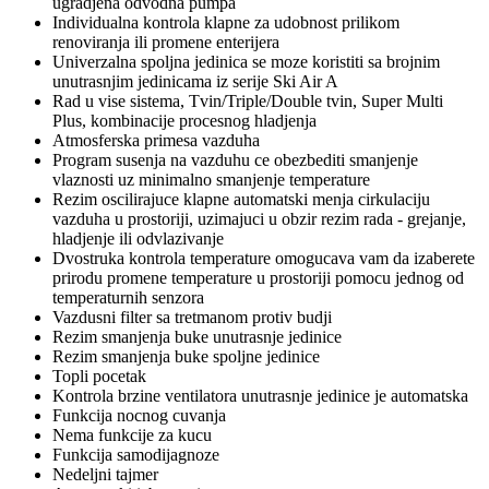
ugradjena odvodna pumpa
Individualna kontrola klapne za udobnost prilikom
renoviranja ili promene enterijera
Univerzalna spoljna jedinica se moze koristiti sa brojnim
unutrasnjim jedinicama iz serije Ski Air A
Rad u vise sistema, Tvin/Triple/Double tvin, Super Multi
Plus, kombinacije procesnog hladjenja
Atmosferska primesa vazduha
Program susenja na vazduhu ce obezbediti smanjenje
vlaznosti uz minimalno smanjenje temperature
Rezim oscilirajuce klapne automatski menja cirkulaciju
vazduha u prostoriji, uzimajuci u obzir rezim rada - grejanje,
hladjenje ili odvlazivanje
Dvostruka kontrola temperature omogucava vam da izaberete
prirodu promene temperature u prostoriji pomocu jednog od
temperaturnih senzora
Vazdusni filter sa tretmanom protiv budji
Rezim smanjenja buke unutrasnje jedinice
Rezim smanjenja buke spoljne jedinice
Topli pocetak
Kontrola brzine ventilatora unutrasnje jedinice je automatska
Funkcija nocnog cuvanja
Nema funkcije za kucu
Funkcija samodijagnoze
Nedeljni tajmer