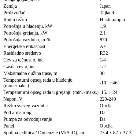
Zemlja
Japan
Proizvođač
Tajland
Radni režim
Hladno/toplo
Potrošnja u hlađenju, kW
1.9
Potrošnja grejanja, kW
2.1
Potrošnja vazduha, m³/h
870
Energetska efikasnost
A+
Rashladno sredstvo
R32
Cev za tečnost ø, inc
1/4
Gasna cev ø, inc
1/2
Maksimalna dužina trase, m
30
Temperaturni opseg rada u hlađenju
-10...+46
(min.~maks.)
Temperaturni opseg rada u grejanju (min.~maks.)
-15...+24
Napon, V
220-240
Režim svezeg vazduha
Opcija
Pod armstrong
Da
Pumpa za odvodnjavanje
Da
Panel
Opcija
Spoljna jedinica / Dimenzije (VkSkD), сm
73.4 x 87 x 37.3