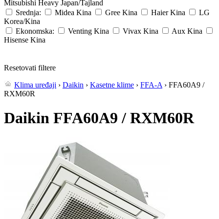
Mitsubishi Heavy
Japan/Tajland
Srednja:
Midea
Kina
Gree
Kina
Haier
Kina
LG
Korea/Kina
Ekonomska:
Venting
Kina
Vivax
Kina
Aux
Kina
Hisense
Kina
Resetovati filtere
Klima uređaji
›
Daikin
›
Kasetne klime
›
FFA-A
› FFA60A9 /
RXM60R
Daikin FFA60A9 / RXM60R