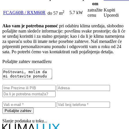
om
zatražite
Kupiti
2
FCAG60B / RXM60R
5.7 kW
do 57 m
cenu
Uporedi
Ako vam je potrebna pomoć
pri odabiru klima uređaja, slobodno
pošaljite nam sledeće informacije: površinu svake prostorije; da li će
se uređaj koristiti i za stalno grejanje; kao i da li je klima namenjena
za spavaću sobu ili imate neke posebne zahteve. Naš menadžer će
pripremiti personalizovanu ponudu i odgovoriti vam u roku od 24
sata. Po potrebi ćemo vas kontaktirati radi pojašnjenja detalja.
Pošaljite zahtev menadžeru
Pošaljite zahtev
Slanje podataka u toku...