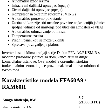
Automatski izbor rezima
Infracrveni daljinski upravljac (opcija)
Zicani daljinski upravljac (opcija)
Kompresor sa okretnim rotorom (SVING)
Automatsko ponovno pokretanje
Zastita od korozije stiti metalne povrsine najkriticnijih jedinica
spoljne jedinice od unistenja pod uticajem atmosferske vlage
Automatsko odmrzavanje od mraza
Temperaturna zastita
Prednji panel koji se moze ukloniti
Sprecavanje zagadjenja plafona
Inverter kasetni klima uredjaji serije Daikin FFA-A9/RKSM-R su
moderne plafonske jedinice za dom, kancelariju ili druge
komercijalne ustanove. Ovaj model je opremljen sirokim
funkcionalnim setom, koji ce pruziti maksimalan nivo udobnosti
tokom rada.
Karakteristike modela FFA60A9 /
RXM60R
5.7
Snaga hlađenja, kW
(21000 BTU)
Snaga grejanja, kW
7