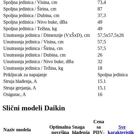
Spoljna jedinica / Visina, сm
73,4
Spoljna jedinica / Širina, сm
87
Spoljna jedinica / Dubina, сm
37,3
Spoljna jedinica / Nivo buke, dBa
49
Spoljna jedinica / Težina, kg
49
Unutrasnja jedinica / Dimenzije (VxŠxD), сm
57,5x57,5х26
Unutrasnja jedinica / Visina, сm
57,5
Unutrasnja jedinica / Širina, сm
57,5
Unutrasnja jedinica / Dubina, сm
26
Unutrasnja jedinica / Nivo buke, dBa
32
Unutrasnja jedinica / Težina, kg
18
Prikljucak za napajanje
Spoljna jedinica
Struja hlađenja, A
15.1
Struja grejanja, A
15.1
Osigurac, A
16
Slični modeli Daikin
Cena
Optimalna
Snaga
sa
Sve
Naziv modela
površina
hlađenja
PDV-
karakteristi