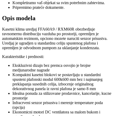
Kompletiramo vaš objekat sa svim potrebnim zahtevima.
Pripremimo prateće dokumente.
Opis modela
Kasetni klima uredjaj FFA60A9 / RXM60R obezbedjuje
ravnomernu distribuciju vazduha po prostoriji, opremljen je
automatskim rezimom, opciono mozete naruciti senzor prisustva.
Uredjaj je ugradjen u standardnu celiju spustenog plafona i
opremljen je odvodnom pumpom za uklanjanje kondenzata.
Karakteristike i prednosti:
Ekskluzivni dizajn bez premca osvojio je brojne
medjunarodne nagrade
Kompaktni kasetni blokovi se postavljaju u standardni
spusteni plafonski modul 600k600 mm bez i najmanjeg
preklapanja susednih celija, izbocenje originalnog
dekorativnog panela iz ravni plafona je samo 8 mm
Idealna ponuda za stilizovane prodavnice, kancelarije, kucne
prostorije
Infracrveni senzor prisustva i merenje temperature poda
(opcija)
Ekonomicni motori DC ventilatora sa malom bukom i