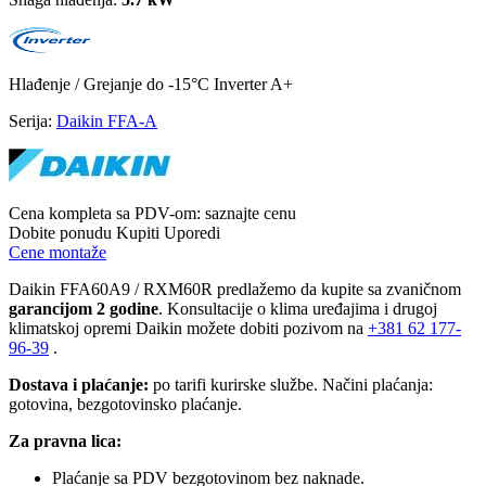
Hlađenje / Grejanje
do -15°C
Inverter
A+
Serija:
Daikin FFA-A
Cena kompleta sa PDV-om:
saznajte cenu
Dobite ponudu
Kupiti
Uporedi
Cene montaže
Daikin FFA60A9 / RXM60R predlažemo da kupite sa zvaničnom
garancijom 2 godine
. Konsultacije o klima uređajima i drugoj
klimatskoj opremi Daikin možete dobiti pozivom na
+381
62 177-
96-39
.
Dostava i plaćanje:
po tarifi kurirske službe. Načini plaćanja:
gotovina, bezgotovinsko plaćanje.
Za pravna lica:
Plaćanje sa PDV bezgotovinom bez naknade.