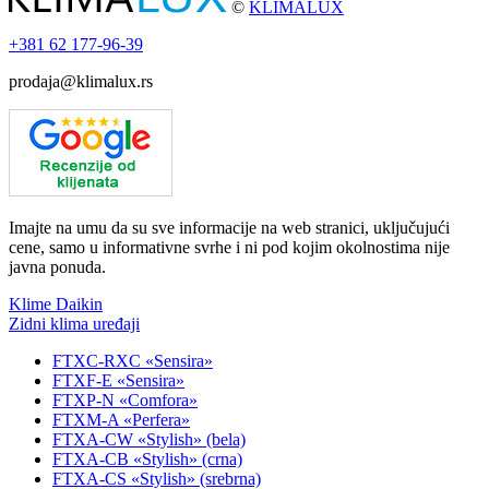
©
KLIMALUX
+381
62 177-96-39
prodaja@klimalux.rs
Imajte na umu da su sve informacije na web stranici, uključujući
cene, samo u informativne svrhe i ni pod kojim okolnostima nije
javna ponuda.
Klime Daikin
Zidni klima uređaji
FTXC-RXC «Sensira»
FTXF-E «Sensira»
FTXP-N «Comfora»
FTXM-A «Perfera»
FTXA-CW «Stylish» (bela)
FTXA-CB «Stylish» (crna)
FTXA-CS «Stylish» (srebrna)