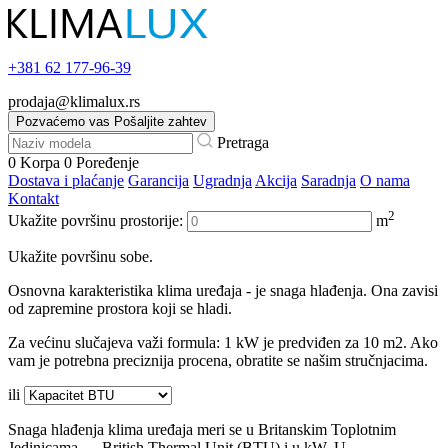
+381
62 177-96-39
prodaja@klimalux.rs
Pozvaćemo vas
Pošaljite zahtev
Pretraga
0
Korpa
0
Poređenje
Dostava i plaćanje
Garancija
Ugradnja
Akcija
Saradnja
O nama
Kontakt
2
Ukažite površinu prostorije:
m
Ukažite površinu sobe.
Osnovna karakteristika klima uređaja - je snaga hlađenja. Ona zavisi
od zapremine prostora koji se hladi.
Za većinu slučajeva važi formula: 1 kW je predviđen za 10 m2. Ako
vam je potrebna preciznija procena, obratite se našim stručnjacima.
ili
Snaga hlađenja klima uređaja meri se u Britanskim Toplotnim
Jedinicama — British Thermal Unit (BTU) i u kW. U