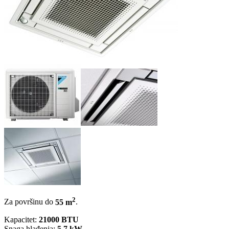
2
Za površinu do
55 m
.
Kapacitet:
21000 BTU
Snaga hlađenja:
5.7 kW