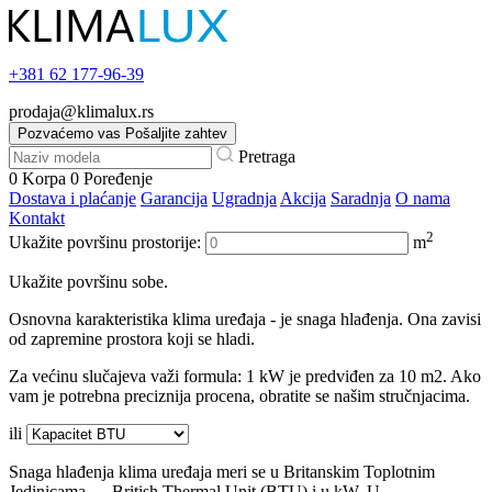
+381
62 177-96-39
prodaja@klimalux.rs
Pozvaćemo vas
Pošaljite zahtev
Pretraga
0
Korpa
0
Poređenje
Dostava i plaćanje
Garancija
Ugradnja
Akcija
Saradnja
O nama
Kontakt
2
Ukažite površinu prostorije:
m
Ukažite površinu sobe.
Osnovna karakteristika klima uređaja - je snaga hlađenja. Ona zavisi
od zapremine prostora koji se hladi.
Za većinu slučajeva važi formula: 1 kW je predviđen za 10 m2. Ako
vam je potrebna preciznija procena, obratite se našim stručnjacima.
ili
Snaga hlađenja klima uređaja meri se u Britanskim Toplotnim
Jedinicama — British Thermal Unit (BTU) i u kW. U