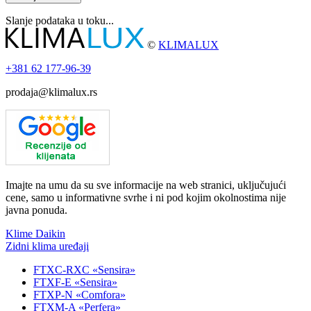
Slanje podataka u toku...
©
KLIMALUX
+381
62 177-96-39
prodaja@klimalux.rs
Imajte na umu da su sve informacije na web stranici, uključujući
cene, samo u informativne svrhe i ni pod kojim okolnostima nije
javna ponuda.
Klime Daikin
Zidni klima uređaji
FTXC-RXC «Sensira»
FTXF-E «Sensira»
FTXP-N «Comfora»
FTXM-A «Perfera»