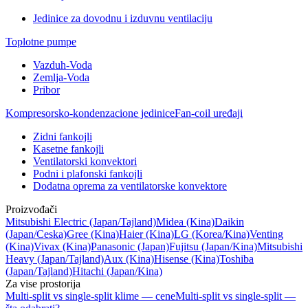
Jedinice za dovodnu i izduvnu ventilaciju
Toplotne pumpe
Vazduh-Voda
Zemlja-Voda
Pribor
Kompresorsko-kondenzacione jedinice
Fan-coil uređaji
Zidni fankojli
Kasetne fankojli
Ventilatorski konvektori
Podni i plafonski fankojli
Dodatna oprema za ventilatorske konvektore
Proizvođači
Mitsubishi Electric
(Japan/Tajland)
Midea
(Kina)
Daikin
(Japan/Ceska)
Gree
(Kina)
Haier
(Kina)
LG
(Korea/Kina)
Venting
(Kina)
Vivax
(Kina)
Panasonic
(Japan)
Fujitsu
(Japan/Kina)
Mitsubishi
Heavy
(Japan/Tajland)
Aux
(Kina)
Hisense
(Kina)
Toshiba
(Japan/Tajland)
Hitachi
(Japan/Kina)
Za vise prostorija
Multi-split vs single-split klime — cene
Multi-split vs single-split —