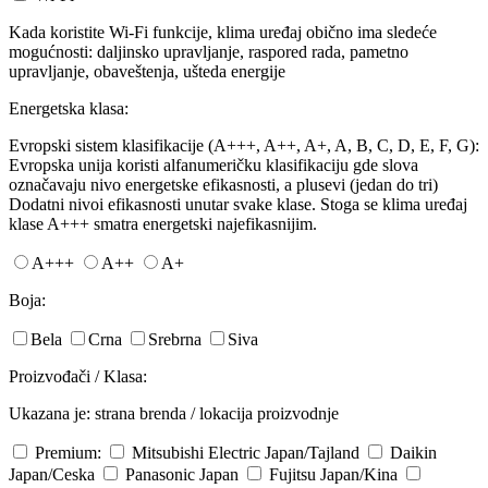
Kada koristite Wi-Fi funkcije, klima uređaj obično ima sledeće
mogućnosti: daljinsko upravljanje, raspored rada, pametno
upravljanje, obaveštenja, ušteda energije
Energetska klasa:
Evropski sistem klasifikacije (A+++, A++, A+, A, B, C, D, E, F, G):
Evropska unija koristi alfanumeričku klasifikaciju gde slova
označavaju nivo energetske efikasnosti, a plusevi (jedan do tri)
Dodatni nivoi efikasnosti unutar svake klase. Stoga se klima uređaj
klase A+++ smatra energetski najefikasnijim.
A+++
A++
A+
Boja:
Bela
Crna
Srebrna
Siva
Proizvođači / Klasa:
Ukazana je: strana brenda / lokacija proizvodnje
Premium:
Mitsubishi Electric
Japan/Tajland
Daikin
Japan/Ceska
Panasonic
Japan
Fujitsu
Japan/Kina