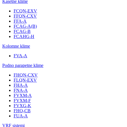
Kasetne klime
FCQN-EXV
FFQN-CXV
FFA-A
FCAG-A(B)
FCAG-B
FCAHG-H
Kolomne klime
FVA-A
Podno parapetne klime
FHQN-CXV
FLQN-EXV
FHA-A
FNA-A
FVXM-A
FVXM-F
FVXG-K
FHQ-CB
FUA-A
VRF sistemi