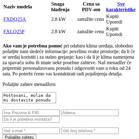
Snaga
Cena sa
Sve
Naziv modela
hlađenja
PDV-om
karakteristike
Kupiti
FXDQ25A
2.8 kW
zatražite cenu
Uporedi
Kupiti
FXLQ25P
2.8 kW
zatražite cenu
Uporedi
Ako vam je potrebna pomoć
pri odabiru klima uređaja, slobodno
pošaljite nam sledeće informacije: površinu svake prostorije; da li će
se uređaj koristiti i za stalno grejanje; kao i da li je klima namenjena
za spavaću sobu ili imate neke posebne zahteve. Naš menadžer će
pripremiti personalizovanu ponudu i odgovoriti vam u roku od 24
sata. Po potrebi ćemo vas kontaktirati radi pojašnjenja detalja.
Pošaljite zahtev menadžeru
Pošaljite zahtev