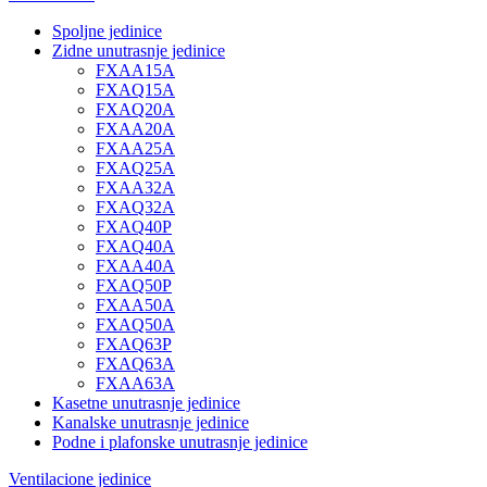
Spoljne jedinice
Zidne unutrasnje jedinice
FXAA15A
FXAQ15A
FXAQ20A
FXAA20A
FXAA25A
FXAQ25A
FXAA32A
FXAQ32A
FXAQ40P
FXAQ40A
FXAA40A
FXAQ50P
FXAA50A
FXAQ50A
FXAQ63P
FXAQ63A
FXAA63A
Kasetne unutrasnje jedinice
Kanalske unutrasnje jedinice
Podne i plafonske unutrasnje jedinice
Ventilacione jedinice