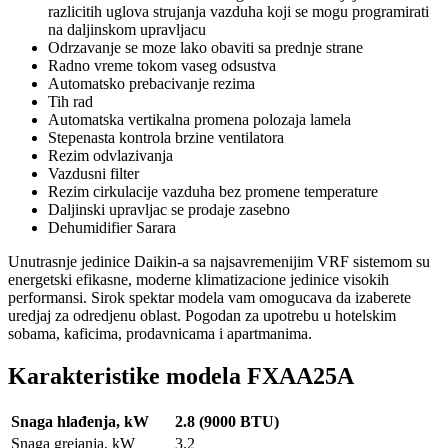
razlicitih uglova strujanja vazduha koji se mogu programirati
na daljinskom upravljacu
Odrzavanje se moze lako obaviti sa prednje strane
Radno vreme tokom vaseg odsustva
Automatsko prebacivanje rezima
Tih rad
Automatska vertikalna promena polozaja lamela
Stepenasta kontrola brzine ventilatora
Rezim odvlazivanja
Vazdusni filter
Rezim cirkulacije vazduha bez promene temperature
Daljinski upravljac se prodaje zasebno
Dehumidifier Sarara
Unutrasnje jedinice Daikin-a sa najsavremenijim VRF sistemom su
energetski efikasne, moderne klimatizacione jedinice visokih
performansi. Sirok spektar modela vam omogucava da izaberete
uredjaj za odredjenu oblast. Pogodan za upotrebu u hotelskim
sobama, kaficima, prodavnicama i apartmanima.
Karakteristike modela FXAA25A
Snaga hlađenja, kW
2.8 (9000 BTU)
Snaga grejanja, kW
3.2