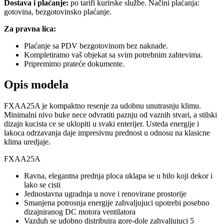
Dostava i plaćanje:
po tarifi kurirske službe. Načini plaćanja:
gotovina, bezgotovinsko plaćanje.
Za pravna lica:
Plaćanje sa PDV bezgotovinom bez naknade.
Kompletiramo vaš objekat sa svim potrebnim zahtevima.
Pripremimo prateće dokumente.
Opis modela
FXAA25A je kompaktno resenje za udobnu unutrasnju klimu.
Minimalni nivo buke nece odvratiti paznju od vaznih stvari, a stilski
dizajn kucista ce se uklopiti u svaki enterijer. Usteda energije i
lakoca odrzavanja daje impresivnu prednost u odnosu na klasicne
klima uredjaje.
FXAA25A
Ravna, elegantna prednja ploca uklapa se u bilo koji dekor i
lako se cisti
Jednostavna ugradnja u nove i renovirane prostorije
Smanjena potrosnja energije zahvaljujuci upotrebi posebno
dizajniranog DC motora ventilatora
Vazduh se udobno distribuira gore-dole zahvaljujuci 5