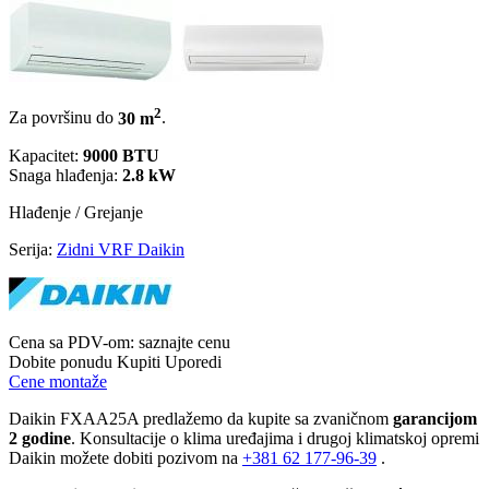
2
Za površinu do
30 m
.
Kapacitet:
9000 BTU
Snaga hlađenja:
2.8 kW
Hlađenje / Grejanje
Serija:
Zidni VRF Daikin
Cena sa PDV-om:
saznajte cenu
Dobite ponudu
Kupiti
Uporedi
Cene montaže
Daikin FXAA25A predlažemo da kupite sa zvaničnom
garancijom
2 godine
. Konsultacije o klima uređajima i drugoj klimatskoj opremi
Daikin možete dobiti pozivom na
+381
62 177-96-39
.