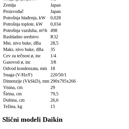
Zemlja
Japan
Proizvođač
Japan
Potrošnja hlađenja, kW
0,028
Potrošnja toplote, kW
0,034
Potrošnja vazduha, m³/h
498
Rashladno sredstvo
R32
Min. nivo buke, dBa
28,5
Maks. nivo buke, dBa
35
Cev za tečnost ø, inc
1/4
Gasovod ø, inc
3/8
Odvod kondenzata, mm
18
Snaga (V/Hz/F)
220/50/1
Dimenzije (VkSkD), mm
290x795x266
Visina, сm
29
Širina, сm
79,5
Dubina, сm
26,6
Težina, kg
15
Slični modeli Daikin