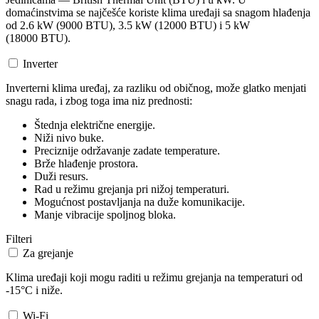
domaćinstvima se najčešće koriste klima uređaji sa snagom hlađenja
od 2.6 kW (9000 BTU), 3.5 kW (12000 BTU) i 5 kW
(18000 BTU).
Inverter
Inverterni klima uređaj, za razliku od običnog, može glatko menjati
snagu rada, i zbog toga ima niz prednosti:
Štednja električne energije.
Niži nivo buke.
Preciznije održavanje zadate temperature.
Brže hlađenje prostora.
Duži resurs.
Rad u režimu grejanja pri nižoj temperaturi.
Mogućnost postavljanja na duže komunikacije.
Manje vibracije spoljnog bloka.
Filteri
Za grejanje
Klima uređaji koji mogu raditi u režimu grejanja na temperaturi od
-15°C i niže.
Wi-Fi