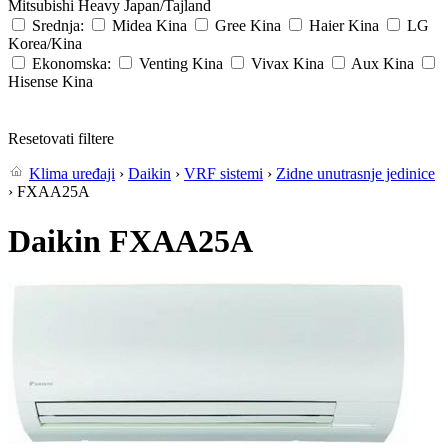
Mitsubishi Heavy
Japan/Tajland
Srednja:
Midea
Kina
Gree
Kina
Haier
Kina
LG
Korea/Kina
Ekonomska:
Venting
Kina
Vivax
Kina
Aux
Kina
Hisense
Kina
Resetovati filtere
Klima uređaji
›
Daikin
›
VRF sistemi
›
Zidne unutrasnje jedinice
› FXAA25A
Daikin FXAA25A