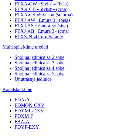
FTXA-CW «Stylish» (bela)
FTXA-CB «Stylish» (crna)
FTXA-CS «Stylish» (srebrna)
FTXJ-AW «Emura 3» (bela)
FTXJ-AS «Emura 3» (siva)
FTXJ-AB «Emura 3» (crna)
FTXZ-N «Ururu Sarara»
Multi split klima uređaji
Spoljna jedinica za 2 sobe
Spoljna jedinica za 3 sobe
Spoljna jedinica za 4 sobe
Spoljna jedinica za 5 soba
Unutrasnje jedinice
Kanalske klime
FDA-A
FDMQN-CXV
FDYMP-DXV
FDXM-F
FBA-A
FDYP-EXY