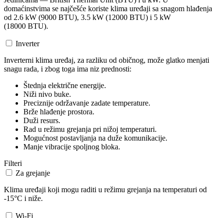
domaćinstvima se najčešće koriste klima uređaji sa snagom hlađenja
od 2.6 kW (9000 BTU), 3.5 kW (12000 BTU) i 5 kW
(18000 BTU).
Inverter
Inverterni klima uređaj, za razliku od običnog, može glatko menjati
snagu rada, i zbog toga ima niz prednosti:
Štednja električne energije.
Niži nivo buke.
Preciznije održavanje zadate temperature.
Brže hlađenje prostora.
Duži resurs.
Rad u režimu grejanja pri nižoj temperaturi.
Mogućnost postavljanja na duže komunikacije.
Manje vibracije spoljnog bloka.
Filteri
Za grejanje
Klima uređaji koji mogu raditi u režimu grejanja na temperaturi od
-15°C i niže.
Wi-Fi