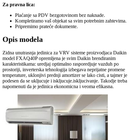
Za pravna lica:
Plaćanje sa PDV bezgotovinom bez naknade.
Kompletiramo vaš objekat sa svim potrebnim zahtevima.
Pripremimo prateće dokumente.
Opis modela
Zidna unutrasnja jedinica za VRV sisteme proizvodjaca Daikin
model FXAQ40P opremljena je svim Daikin brendiranim
karakteristikama: uredjaj optimalno rasporedjuje vazduh po
prostoriji, inverterska tehnologija izbegava neprijatne promene
temperature, uklonjivi prednji amortizer se lako cisti, a tajmer je
podesen da se ukljucuje i iskljucuje.iskljucivanje. Takodje treba
napomenuti da je jedinica ekonomicna i veoma efikasna.