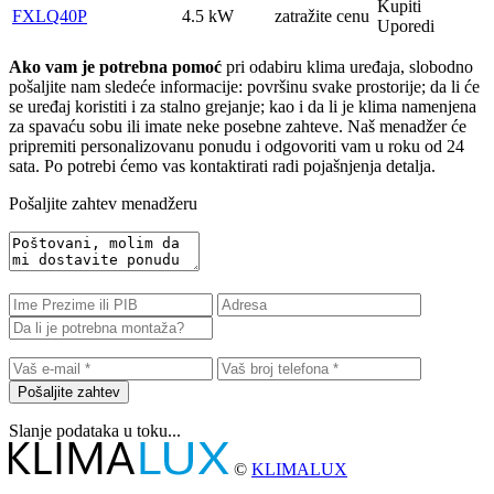
Kupiti
FXLQ40P
4.5 kW
zatražite cenu
Uporedi
Ako vam je potrebna pomoć
pri odabiru klima uređaja, slobodno
pošaljite nam sledeće informacije: površinu svake prostorije; da li će
se uređaj koristiti i za stalno grejanje; kao i da li je klima namenjena
za spavaću sobu ili imate neke posebne zahteve. Naš menadžer će
pripremiti personalizovanu ponudu i odgovoriti vam u roku od 24
sata. Po potrebi ćemo vas kontaktirati radi pojašnjenja detalja.
Pošaljite zahtev menadžeru
Pošaljite zahtev
Slanje podataka u toku...
©
KLIMALUX