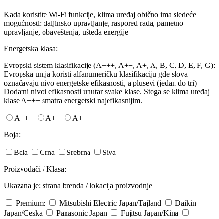
Kada koristite Wi-Fi funkcije, klima uređaj obično ima sledeće
mogućnosti: daljinsko upravljanje, raspored rada, pametno
upravljanje, obaveštenja, ušteda energije
Energetska klasa:
Evropski sistem klasifikacije (A+++, A++, A+, A, B, C, D, E, F, G):
Evropska unija koristi alfanumeričku klasifikaciju gde slova
označavaju nivo energetske efikasnosti, a plusevi (jedan do tri)
Dodatni nivoi efikasnosti unutar svake klase. Stoga se klima uređaj
klase A+++ smatra energetski najefikasnijim.
A+++
A++
A+
Boja:
Bela
Crna
Srebrna
Siva
Proizvođači / Klasa:
Ukazana je: strana brenda / lokacija proizvodnje
Premium:
Mitsubishi Electric
Japan/Tajland
Daikin
Japan/Ceska
Panasonic
Japan
Fujitsu
Japan/Kina