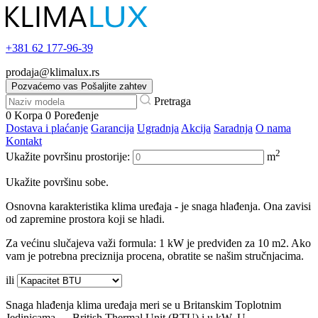
+381
62 177-96-39
prodaja@klimalux.rs
Pozvaćemo vas
Pošaljite zahtev
Pretraga
0
Korpa
0
Poređenje
Dostava i plaćanje
Garancija
Ugradnja
Akcija
Saradnja
O nama
Kontakt
2
Ukažite površinu prostorije:
m
Ukažite površinu sobe.
Osnovna karakteristika klima uređaja - je snaga hlađenja. Ona zavisi
od zapremine prostora koji se hladi.
Za većinu slučajeva važi formula: 1 kW je predviđen za 10 m2. Ako
vam je potrebna preciznija procena, obratite se našim stručnjacima.
ili
Snaga hlađenja klima uređaja meri se u Britanskim Toplotnim
Jedinicama — British Thermal Unit (BTU) i u kW. U