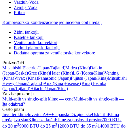
Vazduh-Voda
Zemlja-Voda
Pribor
Kompresorsko-kondenzacione jedinice
Fan-coil uređaji
Zidni fankojli
Kasetne fankojli
Ventilatorski konvektori
Podni i plafonski fankojli
Dodatna oprema za ventilatorske konvektore
Proizvođači
Mitsubishi Electric
(Japan/Tajland)
Midea
(Kina)
Daikin
(Japan/Ceska)
Gree
(Kina)
Haier
(Kina)
LG
(Korea/Kina)
Venting
(Kina)
Vivax
(Kina)
Panasonic
(Japan)
Fujitsu
(Japan/Kina)
Mitsubishi
Heavy
(Japan/Tajland)
Aux
(Kina)
Hisense
(Kina)
Toshiba
(Japan/Tajland)
Hitachi
(Japan/Kina)
Za vise prostorija
Multi-split vs single-split klime — cene
Multi-split vs single-split —
šta odabrati?
Često pitani
Inverter klime
Inverter A+++
Japanske
Dizajnerske
Uski
Tihi
Klima
uređaji za stan
Klime za kuću
Klime za poslovni prostor
7000 BTU
2
2
2
do 20 m
9000 BTU do 25 m
12000 BTU do 35 m
14000 BTU do