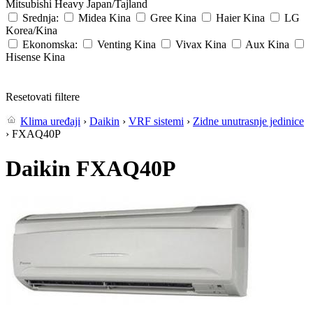
Mitsubishi Heavy
Japan/Tajland
Srednja:
Midea
Kina
Gree
Kina
Haier
Kina
LG
Korea/Kina
Ekonomska:
Venting
Kina
Vivax
Kina
Aux
Kina
Hisense
Kina
Resetovati filtere
Klima uređaji
›
Daikin
›
VRF sistemi
›
Zidne unutrasnje jedinice
› FXAQ40P
Daikin FXAQ40P