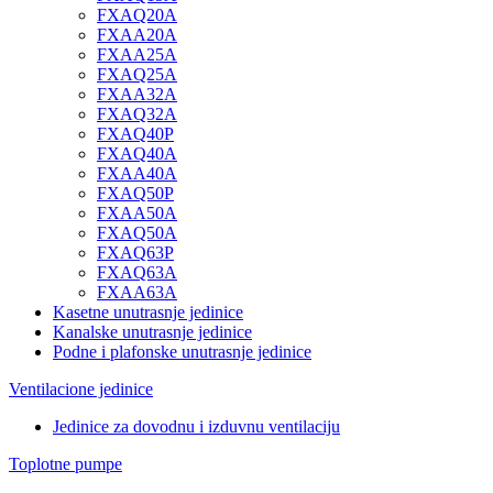
FXAQ20A
FXAA20A
FXAA25A
FXAQ25A
FXAA32A
FXAQ32A
FXAQ40P
FXAQ40A
FXAA40A
FXAQ50P
FXAA50A
FXAQ50A
FXAQ63P
FXAQ63A
FXAA63A
Kasetne unutrasnje jedinice
Kanalske unutrasnje jedinice
Podne i plafonske unutrasnje jedinice
Ventilacione jedinice
Jedinice za dovodnu i izduvnu ventilaciju
Toplotne pumpe