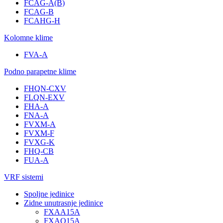
FCAG-A(B)
FCAG-B
FCAHG-H
Kolomne klime
FVA-A
Podno parapetne klime
FHQN-CXV
FLQN-EXV
FHA-A
FNA-A
FVXM-A
FVXM-F
FVXG-K
FHQ-CB
FUA-A
VRF sistemi
Spoljne jedinice
Zidne unutrasnje jedinice
FXAA15A
FXAQ15A