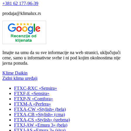
+381
62 177-96-39
prodaja@klimalux.rs
Imajte na umu da su sve informacije na web stranici, uključujući
cene, samo u informativne svrhe i ni pod kojim okolnostima nije
javna ponuda.
Klime Daikin
Zidni klima uređaji
FTXC-RXC «Sensira»
FTXF-E «Sensira»
FTXP-N «Comfora»
FTXM-A «Perfera»
FTXA-CW «Stylish» (bela)
FTXA-CB «Stylish» (crna)
FTXA-CS «Stylish» (srebrna)
FTXJ-AW «Emura 3» (bela)
FTXJ-AS «Emura 3» (siva)