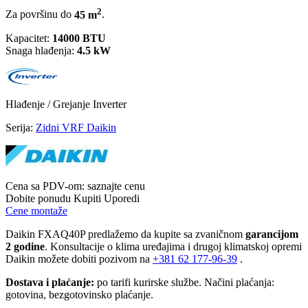
2
Za površinu do
45 m
.
Kapacitet:
14000 BTU
Snaga hlađenja:
4.5 kW
Hlađenje / Grejanje
Inverter
Serija:
Zidni VRF Daikin
Cena sa PDV-om:
saznajte cenu
Dobite ponudu
Kupiti
Uporedi
Cene montaže
Daikin FXAQ40P predlažemo da kupite sa zvaničnom
garancijom
2 godine
. Konsultacije o klima uređajima i drugoj klimatskoj opremi
Daikin možete dobiti pozivom na
+381
62 177-96-39
.
Dostava i plaćanje:
po tarifi kurirske službe. Načini plaćanja:
gotovina, bezgotovinsko plaćanje.