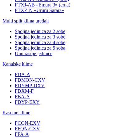
FTXJ-AB «Emura 3» (crna)
FTXZ-N «Ururu Sarara»
Multi split klima uređaji
Spoljna jedinica za 2 sobe
Spoljna jedinica za 3 sobe
Spoljna jedinica za 4 sobe
Spoljna jedinica za 5 soba
Unutrasnje jedinice
Kanalske klime
FDA-A
FDMQN-CXV
FDYMP-DXV
FDXM-F
FBA-A
FDYP-EXY
Kasetne klime
FCQN-EXV
FFQN-CXV
FFA-A