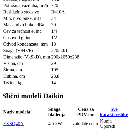
Potrošnja vazduha, m³/h
720
Rashladno sredstvo
R410A
Min. nivo buke, dBa
34
Maks. nivo buke, dBa
39
Cev za tečnost ø, inc
1/4
Gasovod ø, inc
1/2
Odvod kondenzata, mm
18
Snaga (V/Hz/F)
220/50/1
Dimenzije (VkSkD), mm
290x1050x238
Visina, сm
29
Širina, сm
105
Dubina, сm
23,8
Težina, kg
14
Slični modeli Daikin
Snaga
Cena sa
Sve
Naziv modela
hlađenja
PDV-om
karakteristike
Kupiti
FXSQ40A
4.5 kW
zatražite cenu
Uporedi