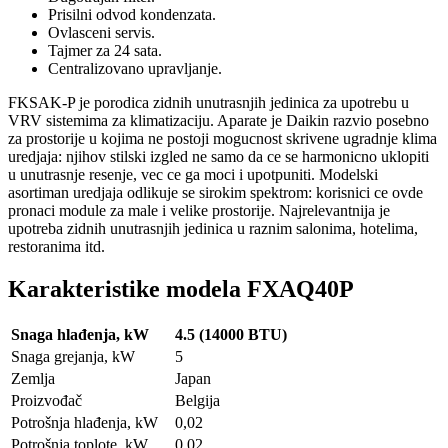
Prisilni odvod kondenzata.
Ovlasceni servis.
Tajmer za 24 sata.
Centralizovano upravljanje.
FKSAK-P je porodica zidnih unutrasnjih jedinica za upotrebu u
VRV sistemima za klimatizaciju. Aparate je Daikin razvio posebno
za prostorije u kojima ne postoji mogucnost skrivene ugradnje klima
uredjaja: njihov stilski izgled ne samo da ce se harmonicno uklopiti
u unutrasnje resenje, vec ce ga moci i upotpuniti. Modelski
asortiman uredjaja odlikuje se sirokim spektrom: korisnici ce ovde
pronaci module za male i velike prostorije. Najrelevantnija je
upotreba zidnih unutrasnjih jedinica u raznim salonima, hotelima,
restoranima itd.
Karakteristike modela FXAQ40P
Snaga hlađenja, kW
4.5 (14000 BTU)
Snaga grejanja, kW
5
Zemlja
Japan
Proizvođač
Belgija
Potrošnja hlađenja, kW
0,02
Potrošnja toplote, kW
0,02