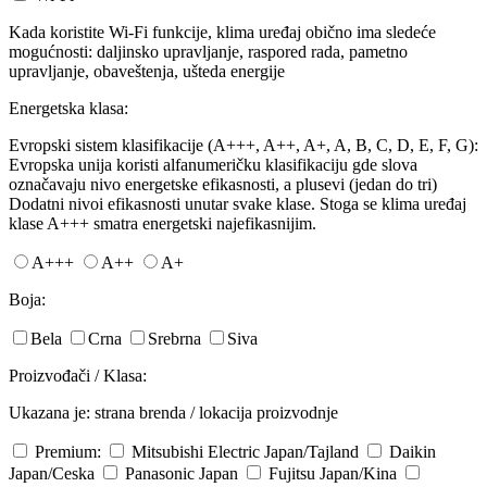
Kada koristite Wi-Fi funkcije, klima uređaj obično ima sledeće
mogućnosti: daljinsko upravljanje, raspored rada, pametno
upravljanje, obaveštenja, ušteda energije
Energetska klasa:
Evropski sistem klasifikacije (A+++, A++, A+, A, B, C, D, E, F, G):
Evropska unija koristi alfanumeričku klasifikaciju gde slova
označavaju nivo energetske efikasnosti, a plusevi (jedan do tri)
Dodatni nivoi efikasnosti unutar svake klase. Stoga se klima uređaj
klase A+++ smatra energetski najefikasnijim.
A+++
A++
A+
Boja:
Bela
Crna
Srebrna
Siva
Proizvođači / Klasa:
Ukazana je: strana brenda / lokacija proizvodnje
Premium:
Mitsubishi Electric
Japan/Tajland
Daikin
Japan/Ceska
Panasonic
Japan
Fujitsu
Japan/Kina