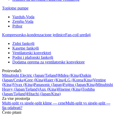
Toplotne pumpe
Vazduh-Voda
Zemlja-Voda
Pribor
Kompresorsko-kondenzacione jedinice
Fan-coil uređaji
Zidni fankojli
Kasetne fankojli
Ventilatorski konvektori
Podni i plafonski fankojli
Dodatna oprema za ventilatorske konvektore
Proizvođači
Mitsubishi Electric
(Japan/Tajland)
Midea
(Kina)
Daikin
(Japan/Ceska)
Gree
(Kina)
Haier
(Kina)
LG
(Korea/Kina)
Venting
(Kina)
Vivax
(Kina)
Panasonic
(Japan)
Fujitsu
(Japan/Kina)
Mitsubishi
Heavy
(Japan/Tajland)
Aux
(Kina)
Hisense
(Kina)
Toshiba
(Japan/Tajland)
Hitachi
(Japan/Kina)
Za vise prostorija
Multi-split vs single-split klime — cene
Multi-split vs single-split —
šta odabrati?
Često pitani