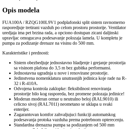
Opis modela
FUA100A / RZQG100L9V1 podplafonski split sistem ravnomerno
rasporedjuje tretirani vazduh po celom prostoru prostorije. Ventilator
uredjaja ima pet brzina rada, a opciono dostupan zicani daljinski
upravljac omogucava podesavanje polozaja lamela. U kompletu je
pumpa za podizanje drenaze na visinu do 500 mm.
Karakteristike i prednosti:
Sistem obezbedjuje jednostavno hladjenje i grejanje prostorija
sa visinom plafona do 3,5 m bez gubitka performansi.
Jednostavna ugradnja u nove i renovirane prostorije.
Jedinstvena nomenklatura unutrasnjih jedinica koje rade na R-
32 i R-410A.
Odvojena kontrola zaklopke: fleksibilnost renoviranja
prostorije bilo kog rasporeda, bez promene polozaja jedinice!
Moderan moderan ormar u neutralno beloj (RAL9010) ili
celicno sivoj (RAL7011) neometano se uklapa u svaki
enterijer.
Zagarantovan komfor zahvaljujuci funkciji automatskog
podesavanja protoka vazduha prema potrebnom opterecenju.
Standardna drenazna pumpa sa podizanjem od 500 mm