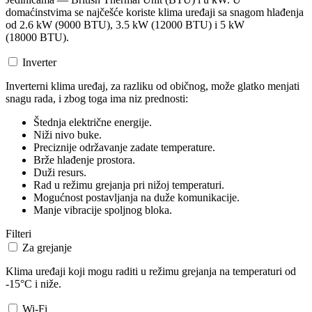
domaćinstvima se najčešće koriste klima uređaji sa snagom hlađenja
od 2.6 kW (9000 BTU), 3.5 kW (12000 BTU) i 5 kW
(18000 BTU).
Inverter
Inverterni klima uređaj, za razliku od običnog, može glatko menjati
snagu rada, i zbog toga ima niz prednosti:
Štednja električne energije.
Niži nivo buke.
Preciznije održavanje zadate temperature.
Brže hlađenje prostora.
Duži resurs.
Rad u režimu grejanja pri nižoj temperaturi.
Mogućnost postavljanja na duže komunikacije.
Manje vibracije spoljnog bloka.
Filteri
Za grejanje
Klima uređaji koji mogu raditi u režimu grejanja na temperaturi od
-15°C i niže.
Wi-Fi