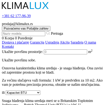
+381
62 177-96-39
prodaja@klimalux.rs
Pozvaćemo vas
Pošaljite zahtev
Pretraga
0
Korpa
0
Poređenje
Dostava i plaćanje
Garancija
Ugradnja
Akcija
Saradnja
O nama
Kontakt
2
Ukažite površinu prostorije:
m
Ukažite površinu sobe.
Osnovna karakteristika klima uređaja - je snaga hlađenja. Ona zavisi
od zapremine prostora koji se hladi.
Za većinu slučajeva važi formula: 1 kW je predviđen za 10 m2. Ako
vam je potrebna preciznija procena, obratite se našim stručnjacima.
ili
Snaga hlađenja klima uređaja meri se u Britanskim Toplotnim
Jedinicama — British Thermal Unit (BTU) i u kW. U