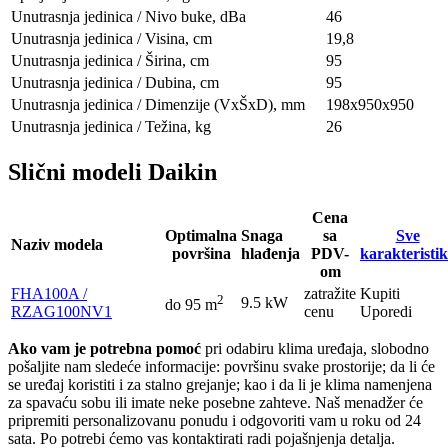
Unutrasnja jedinica / Nivo buke, dBa
46
Unutrasnja jedinica / Visina, сm
19,8
Unutrasnja jedinica / Širina, сm
95
Unutrasnja jedinica / Dubina, сm
95
Unutrasnja jedinica / Dimenzije (VxŠxD), mm
198x950х950
Unutrasnja jedinica / Težina, kg
26
Slični modeli Daikin
Cena
Optimalna
Snaga
sa
Sve
Naziv modela
površina
hlađenja
PDV-
karakteristi
om
FHA100A /
zatražite
Kupiti
2
9.5 kW
do 95 m
RZAG100NV1
cenu
Uporedi
Ako vam je potrebna pomoć
pri odabiru klima uređaja, slobodno
pošaljite nam sledeće informacije: površinu svake prostorije; da li će
se uređaj koristiti i za stalno grejanje; kao i da li je klima namenjena
za spavaću sobu ili imate neke posebne zahteve. Naš menadžer će
pripremiti personalizovanu ponudu i odgovoriti vam u roku od 24
sata. Po potrebi ćemo vas kontaktirati radi pojašnjenja detalja.