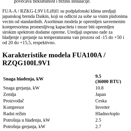
povecava fleksibilnost i brzinu instalacije.
FUA-A / RZKG-L9V1/L(8)I1 su podplafonski klima uredjaji
japanskog brenda Daikin, koji su odlicni za sobe sa visim plafonima
vecim od standardnih. Asortiman modela je opremljen savremenim
kompresorima promenljivog kapaciteta i moze biti opremljen
sirokim spektrom dodatne opreme. Uredjaji uspesno rade za
hladjenje i grejanje na temperaturama van prozora od -15 do +50 i
od 20 do +15,5, respektivno.
Karakteristike modela FUA100A /
RZQG100L9V1
9.5
Snaga hlađenja, kW
(36000 BTU)
Snaga grejanja, kW
10.8
Zemlja
Japan
Proizvođač
Ceska
Kompresor
Inverter
Radni režim
Hladno/toplo
Potrošnja u hlađenju, kW
2.5
Potrošnja grejanja, kW
2.7