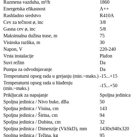
Razmena vazduha, m³/h
1860
Energetska efikasnost
A++
Rashladno sredstvo
R410A
Cev za tečnost ø, inc
3/8
Gasna cev ø, inc
5/8
Maksimalna dužina trase, m
75
Visinska razlika, m
30
Napon, V
220-240
Vrsta instalacije
Plafon
Suvi režim
Da
Pumpa za odvodnjavanje
Da
Temperaturni opseg rada u grejanju (min.~maks.)
-15...+15
Temperaturni opseg rada u hlađenju
-15...+50
(min.~maks.)
Prikljucak za napajanje
Spoljna jedinica
Spoljna jedinica / Nivo buke, dBa
50
Spoljna jedinica / Visina, сm
143
Spoljna jedinica / Širina, сm
94
Spoljna jedinica / Dubina, сm
32
Spoljna jedinica / Dimenzije (VkSkD), mm
1430x940x320
Spoljna jedinica / Težina, kg
95