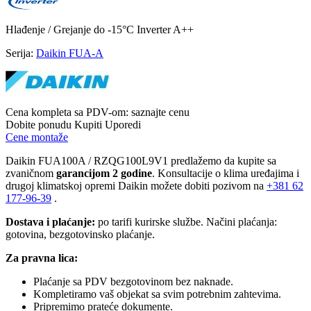
Hlađenje / Grejanje
do -15°C
Inverter
A++
Serija:
Daikin FUA-A
Cena kompleta sa PDV-om:
saznajte cenu
Dobite ponudu
Kupiti
Uporedi
Cene montaže
Daikin FUA100A / RZQG100L9V1 predlažemo da kupite sa
zvaničnom
garancijom 2 godine
. Konsultacije o klima uređajima i
drugoj klimatskoj opremi Daikin možete dobiti pozivom na
+381
62
177-96-39
.
Dostava i plaćanje:
po tarifi kurirske službe. Načini plaćanja:
gotovina, bezgotovinsko plaćanje.
Za pravna lica:
Plaćanje sa PDV bezgotovinom bez naknade.
Kompletiramo vaš objekat sa svim potrebnim zahtevima.
Pripremimo prateće dokumente.