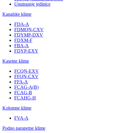
Unutrasnje jedinice
Kanalske klime
FDA-A
FDMQN-CXV
FDYMP-DXV
FDXM-F
FBA-A
FDYP-EXY
Kasetne klime
FCQN-EXV
FFQN-CXV
FFA-A
FCAG-A(B)
FCAG-B
FCAHG-H
Kolomne klime
FVA-A
Podno parapetne klime