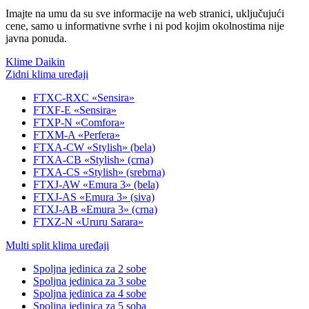
Imajte na umu da su sve informacije na web stranici, uključujući
cene, samo u informativne svrhe i ni pod kojim okolnostima nije
javna ponuda.
Klime Daikin
Zidni klima uređaji
FTXC-RXC «Sensira»
FTXF-E «Sensira»
FTXP-N «Comfora»
FTXM-A «Perfera»
FTXA-CW «Stylish» (bela)
FTXA-CB «Stylish» (crna)
FTXA-CS «Stylish» (srebrna)
FTXJ-AW «Emura 3» (bela)
FTXJ-AS «Emura 3» (siva)
FTXJ-AB «Emura 3» (crna)
FTXZ-N «Ururu Sarara»
Multi split klima uređaji
Spoljna jedinica za 2 sobe
Spoljna jedinica za 3 sobe
Spoljna jedinica za 4 sobe
Spoljna jedinica za 5 soba