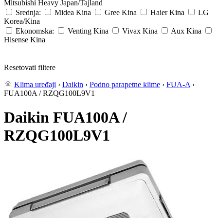
Mitsubishi Heavy
Japan/Tajland
Srednja:
Midea
Kina
Gree
Kina
Haier
Kina
LG
Korea/Kina
Ekonomska:
Venting
Kina
Vivax
Kina
Aux
Kina
Hisense
Kina
Resetovati filtere
Klima uređaji
›
Daikin
›
Podno parapetne klime
›
FUA-A
›
FUA100A / RZQG100L9V1
Daikin FUA100A /
RZQG100L9V1