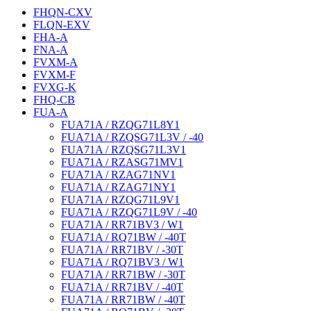
FHQN-CXV
FLQN-EXV
FHA-A
FNA-A
FVXM-A
FVXM-F
FVXG-K
FHQ-CB
FUA-A
FUA71A / RZQG71L8Y1
FUA71A / RZQSG71L3V / -40
FUA71A / RZQSG71L3V1
FUA71A / RZASG71MV1
FUA71A / RZAG71NV1
FUA71A / RZAG71NY1
FUA71A / RZQG71L9V1
FUA71A / RZQG71L9V / -40
FUA71A / RR71BV3 / W1
FUA71A / RQ71BW / -40T
FUA71A / RR71BV / -30T
FUA71A / RQ71BV3 / W1
FUA71A / RR71BW / -30T
FUA71A / RR71BV / -40T
FUA71A / RR71BW / -40T