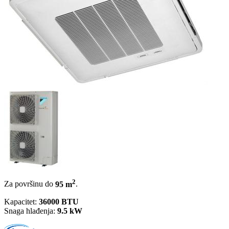
2
Za površinu do
95 m
.
Kapacitet:
36000 BTU
Snaga hlađenja:
9.5 kW