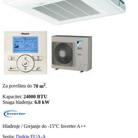
2
Za površinu do
70 m
.
Kapacitet:
24000 BTU
Snaga hlađenja:
6.8 kW
Hlađenje / Grejanje
do -15°C
Inverter
A++
Serija:
Daikin FUA-A