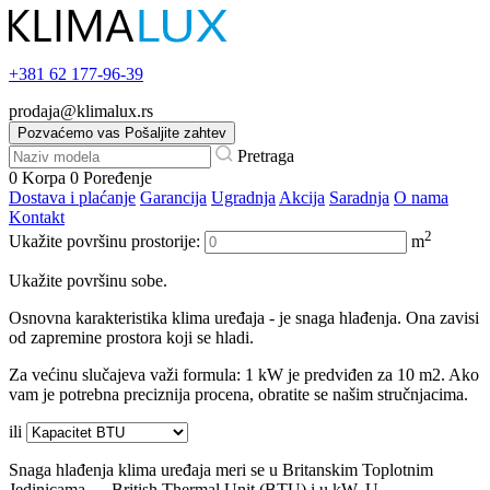
+381
62 177-96-39
prodaja@klimalux.rs
Pozvaćemo vas
Pošaljite zahtev
Pretraga
0
Korpa
0
Poređenje
Dostava i plaćanje
Garancija
Ugradnja
Akcija
Saradnja
O nama
Kontakt
2
Ukažite površinu prostorije:
m
Ukažite površinu sobe.
Osnovna karakteristika klima uređaja - je snaga hlađenja. Ona zavisi
od zapremine prostora koji se hladi.
Za većinu slučajeva važi formula: 1 kW je predviđen za 10 m2. Ako
vam je potrebna preciznija procena, obratite se našim stručnjacima.
ili
Snaga hlađenja klima uređaja meri se u Britanskim Toplotnim
Jedinicama — British Thermal Unit (BTU) i u kW. U