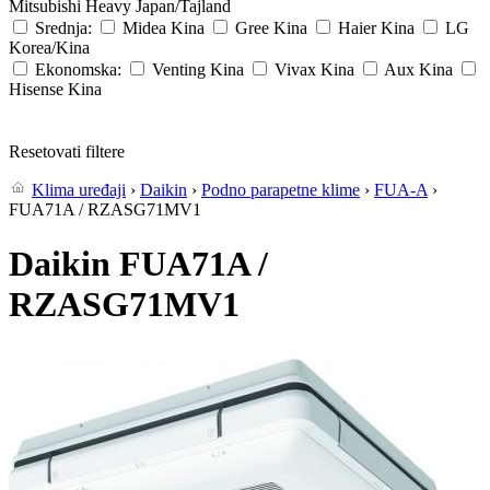
Mitsubishi Heavy
Japan/Tajland
Srednja:
Midea
Kina
Gree
Kina
Haier
Kina
LG
Korea/Kina
Ekonomska:
Venting
Kina
Vivax
Kina
Aux
Kina
Hisense
Kina
Resetovati filtere
Klima uređaji
›
Daikin
›
Podno parapetne klime
›
FUA-A
›
FUA71A / RZASG71MV1
Daikin FUA71A /
RZASG71MV1