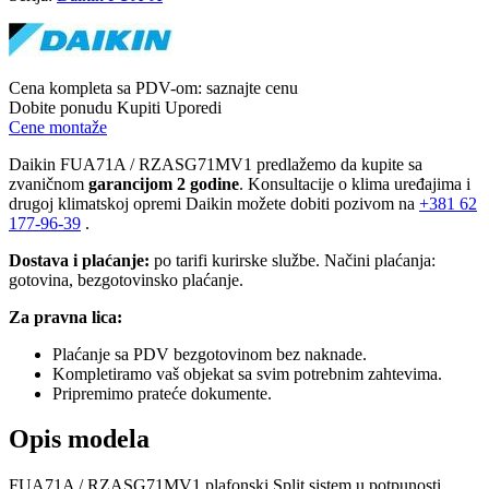
Cena kompleta sa PDV-om:
saznajte cenu
Dobite ponudu
Kupiti
Uporedi
Cene montaže
Daikin FUA71A / RZASG71MV1 predlažemo da kupite sa
zvaničnom
garancijom 2 godine
. Konsultacije o klima uređajima i
drugoj klimatskoj opremi Daikin možete dobiti pozivom na
+381
62
177-96-39
.
Dostava i plaćanje:
po tarifi kurirske službe. Načini plaćanja:
gotovina, bezgotovinsko plaćanje.
Za pravna lica:
Plaćanje sa PDV bezgotovinom bez naknade.
Kompletiramo vaš objekat sa svim potrebnim zahtevima.
Pripremimo prateće dokumente.
Opis modela
FUA71A / RZASG71MV1 plafonski Split sistem u potpunosti