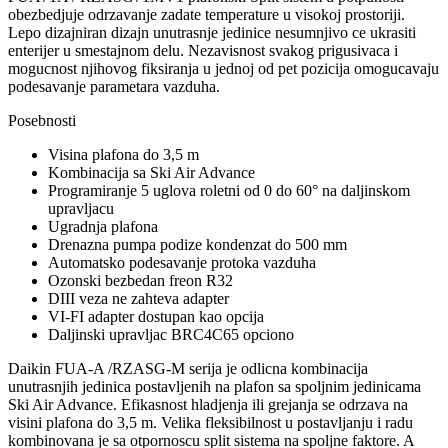
obezbedjuje odrzavanje zadate temperature u visokoj prostoriji.
Lepo dizajniran dizajn unutrasnje jedinice nesumnjivo ce ukrasiti
enterijer u smestajnom delu. Nezavisnost svakog prigusivaca i
mogucnost njihovog fiksiranja u jednoj od pet pozicija omogucavaju
podesavanje parametara vazduha.
Posebnosti
Visina plafona do 3,5 m
Kombinacija sa Ski Air Advance
Programiranje 5 uglova roletni od 0 do 60° na daljinskom
upravljacu
Ugradnja plafona
Drenazna pumpa podize kondenzat do 500 mm
Automatsko podesavanje protoka vazduha
Ozonski bezbedan freon
R32
DIII veza ne zahteva adapter
VI-FI adapter dostupan kao opcija
Daljinski upravljac BRC4C65 opciono
Daikin FUA-A
/RZASG-M
serija je odlicna kombinacija
unutrasnjih jedinica postavljenih na plafon sa spoljnim jedinicama
Ski Air Advance. Efikasnost hladjenja ili grejanja se odrzava na
visini plafona do 3,5 m. Velika fleksibilnost u postavljanju i radu
kombinovana je sa otpornoscu split sistema na spoljne faktore. A