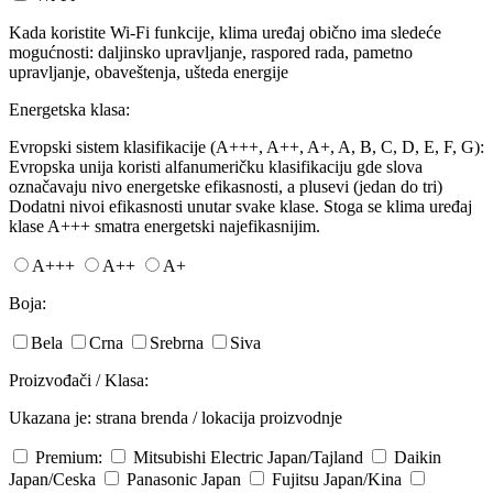
Kada koristite Wi-Fi funkcije, klima uređaj obično ima sledeće
mogućnosti: daljinsko upravljanje, raspored rada, pametno
upravljanje, obaveštenja, ušteda energije
Energetska klasa:
Evropski sistem klasifikacije (A+++, A++, A+, A, B, C, D, E, F, G):
Evropska unija koristi alfanumeričku klasifikaciju gde slova
označavaju nivo energetske efikasnosti, a plusevi (jedan do tri)
Dodatni nivoi efikasnosti unutar svake klase. Stoga se klima uređaj
klase A+++ smatra energetski najefikasnijim.
A+++
A++
A+
Boja:
Bela
Crna
Srebrna
Siva
Proizvođači / Klasa:
Ukazana je: strana brenda / lokacija proizvodnje
Premium:
Mitsubishi Electric
Japan/Tajland
Daikin
Japan/Ceska
Panasonic
Japan
Fujitsu
Japan/Kina