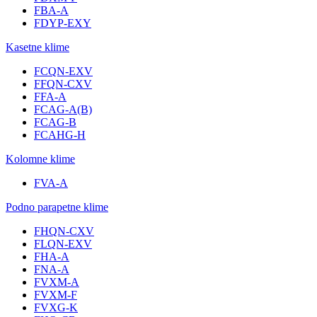
FBA-A
FDYP-EXY
Kasetne klime
FCQN-EXV
FFQN-CXV
FFA-A
FCAG-A(B)
FCAG-B
FCAHG-H
Kolomne klime
FVA-A
Podno parapetne klime
FHQN-CXV
FLQN-EXV
FHA-A
FNA-A
FVXM-A
FVXM-F
FVXG-K