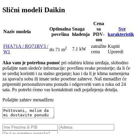
Slični modeli Daikin
Cena
Optimalna
Snaga
sa
Sve
Naziv modela
površina
hlađenja
PDV-
karakteristi
om
FHA71A / RQ71BV3 /
zatražite
Kupiti
2
7.1 kW
do 71 m
W1
cenu
Uporedi
Ako vam je potrebna pomoć
pri odabiru klima uređaja, slobodno
pošaljite nam sledeće informacije: površinu svake prostorije; da li će
se uređaj koristiti i za stalno grejanje; kao i da li je klima namenjena
za spavaću sobu ili imate neke posebne zahteve. Naš menadžer će
pripremiti personalizovanu ponudu i odgovoriti vam u roku od 24
sata. Po potrebi ćemo vas kontaktirati radi pojašnjenja detalja.
Pošaljite zahtev menadžeru