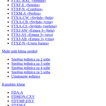
FTXC-RXC «Sensira»
FTXF-E «Sensira»
FTXP-N «Comfora»
FTXM-A «Perfera»
FTXA-CW «Stylish» (bela)
FTXA-CB «Stylish» (crna)
FTXA-CS «Stylish» (srebrna)
FTXJ-AW «Emura 3» (bela)
FTXJ-AS «Emura 3» (siva)
FTXJ-AB «Emura 3» (crna)
FTXZ-N «Ururu Sarara»
Multi split klima uređaji
Spoljna jedinica za 2 sobe
Spoljna jedinica za 3 sobe
Spoljna jedinica za 4 sobe
Spoljna jedinica za 5 soba
Unutrasnje jedinice
Kanalske klime
FDA-A
FDMQN-CXV
FDYMP-DXV
FDXM-F