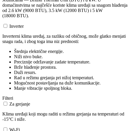
domaćinstvima se najčešće koriste klima uređaji sa snagom hlađenja
od 2.6 kW (9000 BTU), 3.5 kW (12000 BTU) i 5 kW
(18000 BTU).
Inverter
Inverterni klima uređaj, za razliku od običnog, može glatko menjati
snagu rada, i zbog toga ima niz prednosti:
Štednja električne energije.
Niži nivo buke.
Preciznije održavanje zadate temperature.
Brže hlađenje prostora.
Duži resurs.
Rad u režimu grejanja pri nižoj temperaturi.
Mogućnost postavljanja na duže komunikacije.
Manje vibracije spoljnog bloka.
Filteri
Za grejanje
Klima uređaji koji mogu raditi u režimu grejanja na temperaturi od
-15°C i niže.
Wi-Fi