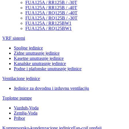
FUA125A / RR125B / -30T
FUA125A / RR125B / -40T
FUA125A / RQ125B / -40T
FUA125A / RQ125B / -30T
FUA125A / RR125BW1
FUA125A / RQ125BW1
VRF sistemi
Spoljne jedinice
Zidne unutrasnje jedinice
Kasetne unutrasnje jedinice
Kanalske unutrasnje jedinice
Podne i plafonske unutrasnje jedinice
Ventilacione jedinice
Jedinice za dovodnu i izduvnu ventilaciju
Toplotne pumpe
Vazduh-Voda
Zemlja-Voda
Pribor
Kompresorsko-kondenzacione jedinice
Fan-coil uređaji