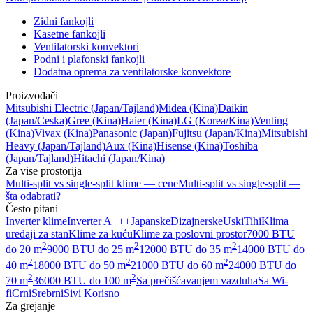
Zidni fankojli
Kasetne fankojli
Ventilatorski konvektori
Podni i plafonski fankojli
Dodatna oprema za ventilatorske konvektore
Proizvođači
Mitsubishi Electric
(Japan/Tajland)
Midea
(Kina)
Daikin
(Japan/Ceska)
Gree
(Kina)
Haier
(Kina)
LG
(Korea/Kina)
Venting
(Kina)
Vivax
(Kina)
Panasonic
(Japan)
Fujitsu
(Japan/Kina)
Mitsubishi
Heavy
(Japan/Tajland)
Aux
(Kina)
Hisense
(Kina)
Toshiba
(Japan/Tajland)
Hitachi
(Japan/Kina)
Za vise prostorija
Multi-split vs single-split klime — cene
Multi-split vs single-split —
šta odabrati?
Često pitani
Inverter klime
Inverter A+++
Japanske
Dizajnerske
Uski
Tihi
Klima
uređaji za stan
Klime za kuću
Klime za poslovni prostor
7000 BTU
2
2
2
do 20 m
9000 BTU do 25 m
12000 BTU do 35 m
14000 BTU do
2
2
2
40 m
18000 BTU do 50 m
21000 BTU do 60 m
24000 BTU do
2
2
70 m
36000 BTU do 100 m
Sa prečišćavanjem vazduha
Sa Wi-
fi
Crni
Srebrni
Sivi
Korisno
Za grejanje