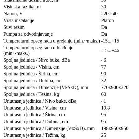
Visinska razlika, m
30
Napon, V
220-240
Vrsta instalacije
Plafon
Suvi režim
Da
Pumpa za odvodnjavanje
Da
Temperaturni opseg rada u grejanju (min.~maks.)
-15...+15
Temperaturni opseg rada u hlađenju
-15...+46
(min.~maks.)
Spoljna jedinica / Nivo buke, dBa
46
Spoljna jedinica / Visina, сm
77
Spoljna jedinica / Širina, сm
90
Spoljna jedinica / Dubina, сm
32
Spoljna jedinica / Dimenzije (VkSkD), mm
770x900x320
Spoljna jedinica / Težina, kg
60
Unutrasnja jedinica / Nivo buke, dBa
41
Unutrasnja jedinica / Visina, сm
19,8
Unutrasnja jedinica / Širina, сm
95
Unutrasnja jedinica / Dubina, сm
95
Unutrasnja jedinica / Dimenzije (VxŠxD), mm
198x950х950
Unutrasnja jedinica / Težina, kg
25