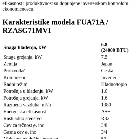
efikasnost i produktivnost su dopunjene inverterskom kontrolom i
ekonomicnoscu.
Karakteristike modela FUA71A /
RZASG71MV1
6.8
Snaga hlađenja, kW
(24000 BTU)
Snaga grejanja, kW
7.5
Zemlja
Japan
Proizvođač
Ceska
Kompresor
Inverter
Radni režim
Hladno/toplo
Potrošnja u hlađenju, kW
1.6
Potrošnja grejanja, kW
1.6
Razmena vazduha, m³/h
1380
Energetska efikasnost
A++
Rashladno sredstvo
R32
Cev za tečnost ø, inc
3/8
Gasna cev ø, inc
3/4
Maksimalna dužina trase, m
50