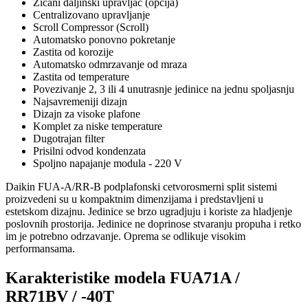
Zicani daljinski upravljac (opcija)
Centralizovano upravljanje
Scroll Compressor (Scroll)
Automatsko ponovno pokretanje
Zastita od korozije
Automatsko odmrzavanje od mraza
Zastita od temperature
Povezivanje 2, 3 ili 4 unutrasnje jedinice na jednu spoljasnju
Najsavremeniji dizajn
Dizajn za visoke plafone
Komplet za niske temperature
Dugotrajan filter
Prisilni odvod kondenzata
Spoljno napajanje modula - 220 V
Daikin FUA-A/RR-B podplafonski cetvorosmerni split sistemi
proizvedeni su u kompaktnim dimenzijama i predstavljeni u
estetskom dizajnu. Jedinice se brzo ugradjuju i koriste za hladjenje
poslovnih prostorija. Jedinice ne doprinose stvaranju propuha i retko
im je potrebno odrzavanje. Oprema se odlikuje visokim
performansama.
Karakteristike modela FUA71A /
RR71BV / -40T