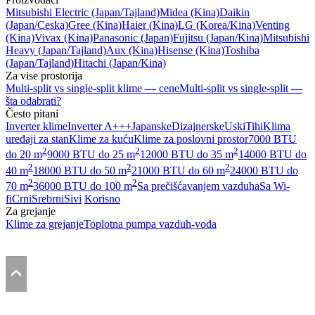
Mitsubishi Electric
(Japan/Tajland)
Midea
(Kina)
Daikin
(Japan/Ceska)
Gree
(Kina)
Haier
(Kina)
LG
(Korea/Kina)
Venting
(Kina)
Vivax
(Kina)
Panasonic
(Japan)
Fujitsu
(Japan/Kina)
Mitsubishi
Heavy
(Japan/Tajland)
Aux
(Kina)
Hisense
(Kina)
Toshiba
(Japan/Tajland)
Hitachi
(Japan/Kina)
Za vise prostorija
Multi-split vs single-split klime — cene
Multi-split vs single-split —
šta odabrati?
Često pitani
Inverter klime
Inverter A+++
Japanske
Dizajnerske
Uski
Tihi
Klima
uređaji za stan
Klime za kuću
Klime za poslovni prostor
7000 BTU
2
2
2
do 20 m
9000 BTU do 25 m
12000 BTU do 35 m
14000 BTU do
2
2
2
40 m
18000 BTU do 50 m
21000 BTU do 60 m
24000 BTU do
2
2
70 m
36000 BTU do 100 m
Sa prečišćavanjem vazduha
Sa Wi-
fi
Crni
Srebrni
Sivi
Korisno
Za grejanje
Klime za grejanje
Toplotna pumpa vazduh-voda