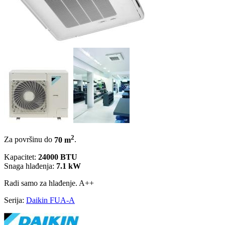
2
Za površinu do
70 m
.
Kapacitet:
24000 BTU
Snaga hlađenja:
7.1 kW
Radi samo za hlađenje.
A++
Serija:
Daikin FUA-A