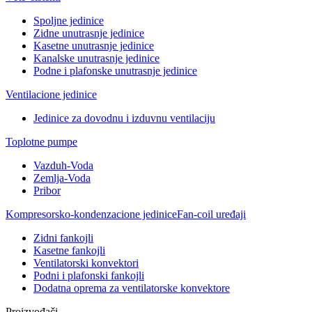
Spoljne jedinice
Zidne unutrasnje jedinice
Kasetne unutrasnje jedinice
Kanalske unutrasnje jedinice
Podne i plafonske unutrasnje jedinice
Ventilacione jedinice
Jedinice za dovodnu i izduvnu ventilaciju
Toplotne pumpe
Vazduh-Voda
Zemlja-Voda
Pribor
Kompresorsko-kondenzacione jedinice
Fan-coil uređaji
Zidni fankojli
Kasetne fankojli
Ventilatorski konvektori
Podni i plafonski fankojli
Dodatna oprema za ventilatorske konvektore
Proizvođači