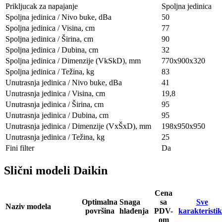
Prikljucak za napajanje
Spoljna jedinica
Spoljna jedinica / Nivo buke, dBa
50
Spoljna jedinica / Visina, сm
77
Spoljna jedinica / Širina, сm
90
Spoljna jedinica / Dubina, сm
32
Spoljna jedinica / Dimenzije (VkSkD), mm
770x900x320
Spoljna jedinica / Težina, kg
83
Unutrasnja jedinica / Nivo buke, dBa
41
Unutrasnja jedinica / Visina, сm
19,8
Unutrasnja jedinica / Širina, сm
95
Unutrasnja jedinica / Dubina, сm
95
Unutrasnja jedinica / Dimenzije (VxŠxD), mm
198x950x950
Unutrasnja jedinica / Težina, kg
25
Fini filter
Da
Slični modeli Daikin
Cena
Optimalna
Snaga
sa
Sve
Naziv modela
površina
hlađenja
PDV-
karakteristi
om