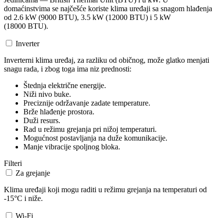
domaćinstvima se najčešće koriste klima uređaji sa snagom hlađenja
od 2.6 kW (9000 BTU), 3.5 kW (12000 BTU) i 5 kW
(18000 BTU).
Inverter
Inverterni klima uređaj, za razliku od običnog, može glatko menjati
snagu rada, i zbog toga ima niz prednosti:
Štednja električne energije.
Niži nivo buke.
Preciznije održavanje zadate temperature.
Brže hlađenje prostora.
Duži resurs.
Rad u režimu grejanja pri nižoj temperaturi.
Mogućnost postavljanja na duže komunikacije.
Manje vibracije spoljnog bloka.
Filteri
Za grejanje
Klima uređaji koji mogu raditi u režimu grejanja na temperaturi od
-15°C i niže.
Wi-Fi