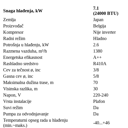
7.1
Snaga hlađenja, kW
(24000 BTU)
Zemlja
Japan
Proizvođač
Belgija
Kompresor
Nije inverter
Radni režim
Hladno
Potrošnja u hlađenju, kW
2.6
Razmena vazduha, m³/h
1380
Energetska efikasnost
A++
Rashladno sredstvo
R410A
Cev za tečnost ø, inc
3/8
Gasna cev ø, inc
5/8
Maksimalna dužina trase, m
70
Visinska razlika, m
30
Napon, V
220-240
Vrsta instalacije
Plafon
Suvi režim
Da
Pumpa za odvodnjavanje
Da
Temperaturni opseg rada u hlađenju
-40...+46
(min.~maks.)