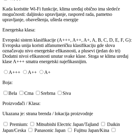
Kada koristite Wi-Fi funkcije, klima uređaj obično ima sledeće
mogućnosti: daljinsko upravljanje, raspored rada, pametno
upravljanje, obaveštenja, ušteda energije
Energetska klasa:
Evropski sistem klasifikacije (A+++, A++, A+, A, B, C, D, E, F, G):
Evropska unija koristi alfanumeričku klasifikaciju gde slova
označavaju nivo energetske efikasnosti, a plusevi (jedan do tri)
Dodatni nivoi efikasnosti unutar svake klase. Stoga se klima uređaj
klase A+++ smatra energetski najefikasnijim.
A+++
A++
A+
Boja:
Bela
Crna
Srebrna
Siva
Proizvođači / Klasa:
Ukazana je: strana brenda / lokacija proizvodnje
Premium:
Mitsubishi Electric
Japan/Tajland
Daikin
Japan/Ceska
Panasonic
Japan
Fujitsu
Japan/Kina