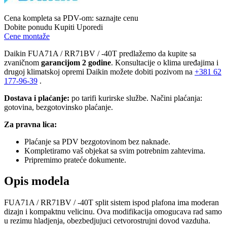
Cena kompleta sa PDV-om:
saznajte cenu
Dobite ponudu
Kupiti
Uporedi
Cene montaže
Daikin FUA71A / RR71BV / -40T predlažemo da kupite sa
zvaničnom
garancijom 2 godine
. Konsultacije o klima uređajima i
drugoj klimatskoj opremi Daikin možete dobiti pozivom na
+381
62
177-96-39
.
Dostava i plaćanje:
po tarifi kurirske službe. Načini plaćanja:
gotovina, bezgotovinsko plaćanje.
Za pravna lica:
Plaćanje sa PDV bezgotovinom bez naknade.
Kompletiramo vaš objekat sa svim potrebnim zahtevima.
Pripremimo prateće dokumente.
Opis modela
FUA71A / RR71BV / -40T split sistem ispod plafona ima moderan
dizajn i kompaktnu velicinu. Ova modifikacija omogucava rad samo
u rezimu hladjenja, obezbedjujuci cetvorostrujni dovod vazduha.