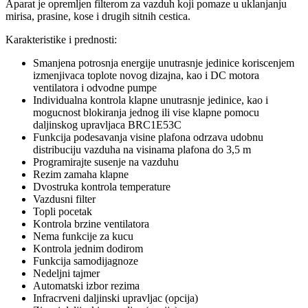
Aparat je opremljen filterom za vazduh koji pomaze u uklanjanju
mirisa, prasine, kose i drugih sitnih cestica.
Karakteristike i prednosti:
Smanjena potrosnja energije unutrasnje jedinice koriscenjem
izmenjivaca toplote novog dizajna, kao i DC motora
ventilatora i odvodne pumpe
Individualna kontrola klapne unutrasnje jedinice, kao i
mogucnost blokiranja jednog ili vise klapne pomocu
daljinskog upravljaca BRC1E53C
Funkcija podesavanja visine plafona odrzava udobnu
distribuciju vazduha na visinama plafona do 3,5 m
Programirajte susenje na vazduhu
Rezim zamaha klapne
Dvostruka kontrola temperature
Vazdusni filter
Topli pocetak
Kontrola brzine ventilatora
Nema funkcije za kucu
Kontrola jednim dodirom
Funkcija samodijagnoze
Nedeljni tajmer
Automatski izbor rezima
Infracrveni daljinski upravljac (opcija)