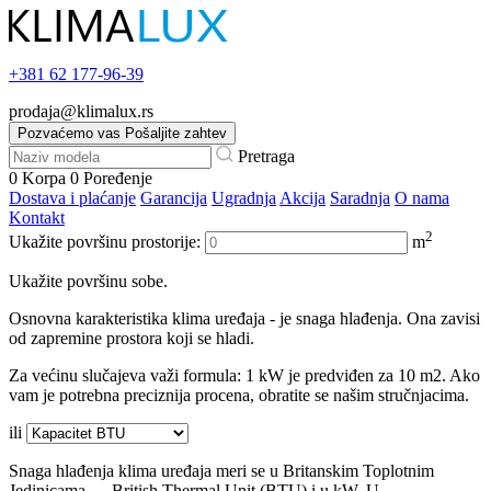
+381
62 177-96-39
prodaja@klimalux.rs
Pozvaćemo vas
Pošaljite zahtev
Pretraga
0
Korpa
0
Poređenje
Dostava i plaćanje
Garancija
Ugradnja
Akcija
Saradnja
O nama
Kontakt
2
Ukažite površinu prostorije:
m
Ukažite površinu sobe.
Osnovna karakteristika klima uređaja - je snaga hlađenja. Ona zavisi
od zapremine prostora koji se hladi.
Za većinu slučajeva važi formula: 1 kW je predviđen za 10 m2. Ako
vam je potrebna preciznija procena, obratite se našim stručnjacima.
ili
Snaga hlađenja klima uređaja meri se u Britanskim Toplotnim
Jedinicama — British Thermal Unit (BTU) i u kW. U