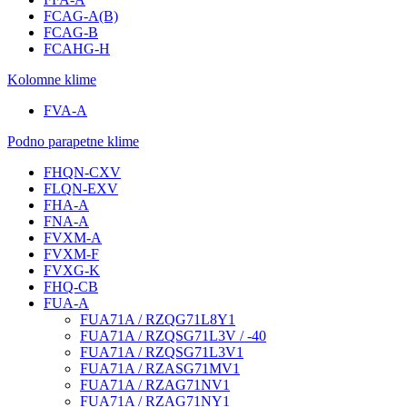
FCAG-A(B)
FCAG-B
FCAHG-H
Kolomne klime
FVA-A
Podno parapetne klime
FHQN-CXV
FLQN-EXV
FHA-A
FNA-A
FVXM-A
FVXM-F
FVXG-K
FHQ-CB
FUA-A
FUA71A / RZQG71L8Y1
FUA71A / RZQSG71L3V / -40
FUA71A / RZQSG71L3V1
FUA71A / RZASG71MV1
FUA71A / RZAG71NV1
FUA71A / RZAG71NY1