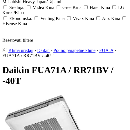
Mitsubishi Heavy
Japan/Tajland
Srednja:
Midea
Kina
Gree
Kina
Haier
Kina
LG
Korea/Kina
Ekonomska:
Venting
Kina
Vivax
Kina
Aux
Kina
Hisense
Kina
Resetovati filtere
Klima uređaji
›
Daikin
›
Podno parapetne klime
›
FUA-A
›
FUA71A / RR71BV / -40T
Daikin FUA71A / RR71BV /
-40T