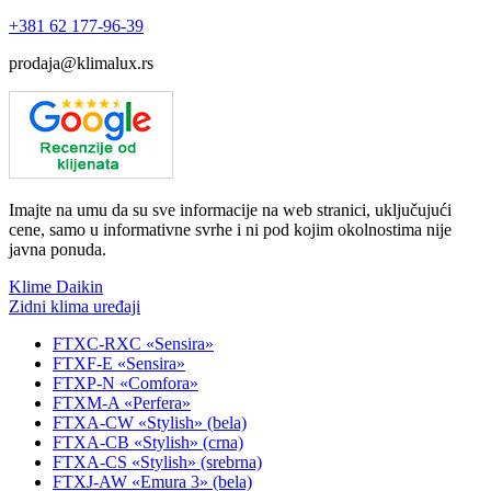
+381
62 177-96-39
prodaja@klimalux.rs
Imajte na umu da su sve informacije na web stranici, uključujući
cene, samo u informativne svrhe i ni pod kojim okolnostima nije
javna ponuda.
Klime Daikin
Zidni klima uređaji
FTXC-RXC «Sensira»
FTXF-E «Sensira»
FTXP-N «Comfora»
FTXM-A «Perfera»
FTXA-CW «Stylish» (bela)
FTXA-CB «Stylish» (crna)
FTXA-CS «Stylish» (srebrna)
FTXJ-AW «Emura 3» (bela)