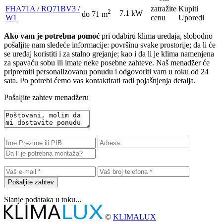
FHA71A / RQ71BV3 /
zatražite
Kupiti
2
7.1 kW
do 71 m
W1
cenu
Uporedi
Ako vam je potrebna pomoć
pri odabiru klima uređaja, slobodno
pošaljite nam sledeće informacije: površinu svake prostorije; da li će
se uređaj koristiti i za stalno grejanje; kao i da li je klima namenjena
za spavaću sobu ili imate neke posebne zahteve. Naš menadžer će
pripremiti personalizovanu ponudu i odgovoriti vam u roku od 24
sata. Po potrebi ćemo vas kontaktirati radi pojašnjenja detalja.
Pošaljite zahtev menadžeru
Pošaljite zahtev
Slanje podataka u toku...
©
KLIMALUX