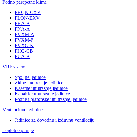
Podno parapetne klime
FHQN-CXV
FLQN-EXV
FHA-A
FNA-A
FVXM-A
FVXM-F
FVXG-K
FHQ-CB
FUA-A
VRF sistemi
Spoljne jedinice
Zidne unutrasnje jedinice
Kasetne unutrasnje jedinice
Kanalske unutrasnje jedinice
Podne i plafonske unutrasnje jedinice
Ventilacione jedinice
Jedinice za dovodnu i izduvnu ventilaciju
Toplotne pumpe