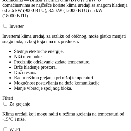
domaćinstvima se najčešće koriste klima uređaji sa snagom hlađenja
od 2.6 kW (9000 BTU), 3.5 kW (12000 BTU) i 5 kW
(18000 BTU).
Inverter
Inverterni klima uređaj, za razliku od običnog, može glatko menjati
snagu rada, i zbog toga ima niz prednosti:
Štednja električne energije.
Niži nivo buke.
Preciznije održavanje zadate temperature.
Brže hlađenje prostora.
Duži resurs.
Rad u režimu grejanja pri nižoj temperaturi.
Mogućnost postavljanja na duže komunikacije.
Manje vibracije spoljnog bloka.
Filteri
Za grejanje
Klima uređaji koji mogu raditi u režimu grejanja na temperaturi od
-15°C i niže.
Wi-Fi