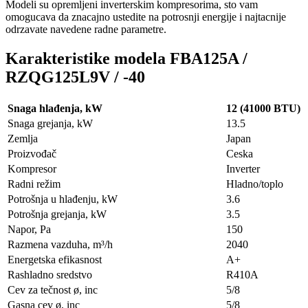
Modeli su opremljeni inverterskim kompresorima, sto vam
omogucava da znacajno ustedite na potrosnji energije i najtacnije
odrzavate navedene radne parametre.
Karakteristike modela FBA125A /
RZQG125L9V / -40
Snaga hlađenja, kW
12 (41000 BTU)
Snaga grejanja, kW
13.5
Zemlja
Japan
Proizvođač
Ceska
Kompresor
Inverter
Radni režim
Hladno/toplo
Potrošnja u hlađenju, kW
3.6
Potrošnja grejanja, kW
3.5
Napor, Pa
150
Razmena vazduha, m³/h
2040
Energetska efikasnost
A+
Rashladno sredstvo
R410A
Cev za tečnost ø, inc
5/8
Gasna cev ø, inc
5/8