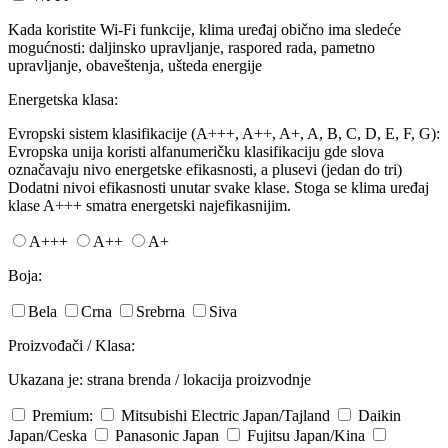
Kada koristite Wi-Fi funkcije, klima uređaj obično ima sledeće
mogućnosti: daljinsko upravljanje, raspored rada, pametno
upravljanje, obaveštenja, ušteda energije
Energetska klasa:
Evropski sistem klasifikacije (A+++, A++, A+, A, B, C, D, E, F, G):
Evropska unija koristi alfanumeričku klasifikaciju gde slova
označavaju nivo energetske efikasnosti, a plusevi (jedan do tri)
Dodatni nivoi efikasnosti unutar svake klase. Stoga se klima uređaj
klase A+++ smatra energetski najefikasnijim.
A+++
A++
A+
Boja:
Bela
Crna
Srebrna
Siva
Proizvođači / Klasa:
Ukazana je: strana brenda / lokacija proizvodnje
Premium:
Mitsubishi Electric
Japan/Tajland
Daikin
Japan/Ceska
Panasonic
Japan
Fujitsu
Japan/Kina