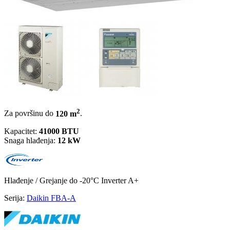
2
Za površinu do
120 m
.
Kapacitet:
41000 BTU
Snaga hlađenja:
12 kW
Hlađenje / Grejanje
do -20°C
Inverter
A+
Serija:
Daikin FBA-A