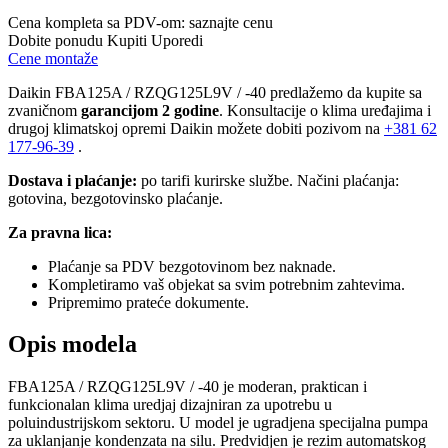
Cena kompleta sa PDV-om:
saznajte cenu
Dobite ponudu
Kupiti
Uporedi
Cene montaže
Daikin FBA125A / RZQG125L9V / -40 predlažemo da kupite sa
zvaničnom
garancijom 2 godine
. Konsultacije o klima uređajima i
drugoj klimatskoj opremi Daikin možete dobiti pozivom na
+381
62
177-96-39
.
Dostava i plaćanje:
po tarifi kurirske službe. Načini plaćanja:
gotovina, bezgotovinsko plaćanje.
Za pravna lica:
Plaćanje sa PDV bezgotovinom bez naknade.
Kompletiramo vaš objekat sa svim potrebnim zahtevima.
Pripremimo prateće dokumente.
Opis modela
FBA125A / RZQG125L9V / -40 je moderan, praktican i
funkcionalan klima uredjaj dizajniran za upotrebu u
poluindustrijskom sektoru. U model je ugradjena specijalna pumpa
za uklanjanje kondenzata na silu. Predvidjen je rezim automatskog