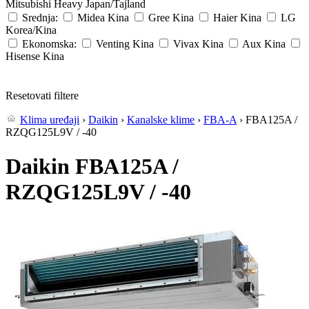
Mitsubishi Heavy
Japan/Tajland
Srednja:
Midea
Kina
Gree
Kina
Haier
Kina
LG
Korea/Kina
Ekonomska:
Venting
Kina
Vivax
Kina
Aux
Kina
Hisense
Kina
Resetovati filtere
Klima uređaji
›
Daikin
›
Kanalske klime
›
FBA-A
› FBA125A /
RZQG125L9V / -40
Daikin FBA125A /
RZQG125L9V / -40