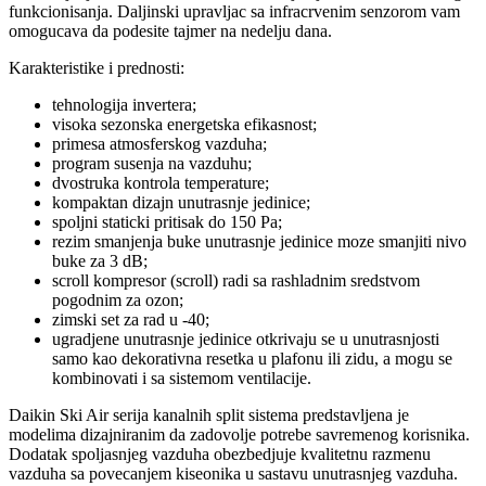
funkcionisanja. Daljinski upravljac sa infracrvenim senzorom vam
omogucava da podesite tajmer na nedelju dana.
Karakteristike i prednosti:
tehnologija invertera;
visoka sezonska energetska efikasnost;
primesa atmosferskog vazduha;
program susenja na vazduhu;
dvostruka kontrola temperature;
kompaktan dizajn unutrasnje jedinice;
spoljni staticki pritisak do 150 Pa;
rezim smanjenja buke unutrasnje jedinice moze smanjiti nivo
buke za 3 dB;
scroll kompresor (scroll) radi sa rashladnim sredstvom
pogodnim za ozon;
zimski set za rad u -40;
ugradjene unutrasnje jedinice otkrivaju se u unutrasnjosti
samo kao dekorativna resetka u plafonu ili zidu, a mogu se
kombinovati i sa sistemom ventilacije.
Daikin Ski Air serija kanalnih split sistema predstavljena je
modelima dizajniranim da zadovolje potrebe savremenog korisnika.
Dodatak spoljasnjeg vazduha obezbedjuje kvalitetnu razmenu
vazduha sa povecanjem kiseonika u sastavu unutrasnjeg vazduha.