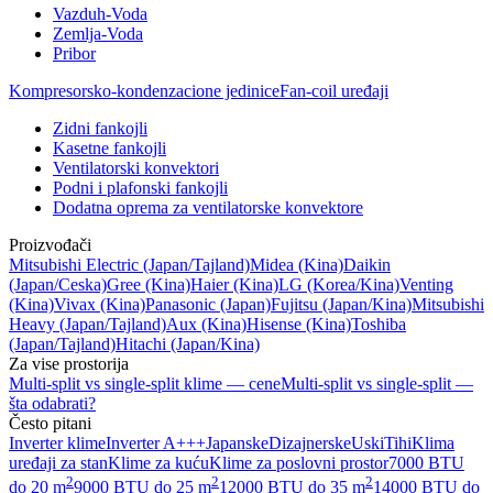
Vazduh-Voda
Zemlja-Voda
Pribor
Kompresorsko-kondenzacione jedinice
Fan-coil uređaji
Zidni fankojli
Kasetne fankojli
Ventilatorski konvektori
Podni i plafonski fankojli
Dodatna oprema za ventilatorske konvektore
Proizvođači
Mitsubishi Electric
(Japan/Tajland)
Midea
(Kina)
Daikin
(Japan/Ceska)
Gree
(Kina)
Haier
(Kina)
LG
(Korea/Kina)
Venting
(Kina)
Vivax
(Kina)
Panasonic
(Japan)
Fujitsu
(Japan/Kina)
Mitsubishi
Heavy
(Japan/Tajland)
Aux
(Kina)
Hisense
(Kina)
Toshiba
(Japan/Tajland)
Hitachi
(Japan/Kina)
Za vise prostorija
Multi-split vs single-split klime — cene
Multi-split vs single-split —
šta odabrati?
Često pitani
Inverter klime
Inverter A+++
Japanske
Dizajnerske
Uski
Tihi
Klima
uređaji za stan
Klime za kuću
Klime za poslovni prostor
7000 BTU
2
2
2
do 20 m
9000 BTU do 25 m
12000 BTU do 35 m
14000 BTU do