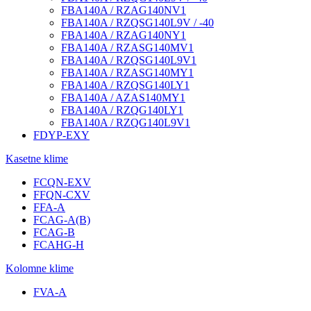
FBA140A / RZAG140NV1
FBA140A / RZQSG140L9V / -40
FBA140A / RZAG140NY1
FBA140A / RZASG140MV1
FBA140A / RZQSG140L9V1
FBA140A / RZASG140MY1
FBA140A / RZQSG140LY1
FBA140A / AZAS140MY1
FBA140A / RZQG140LY1
FBA140A / RZQG140L9V1
FDYP-EXY
Kasetne klime
FCQN-EXV
FFQN-CXV
FFA-A
FCAG-A(B)
FCAG-B
FCAHG-H
Kolomne klime
FVA-A