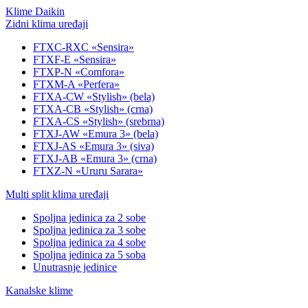
Klime Daikin
Zidni klima uređaji
FTXC-RXC «Sensira»
FTXF-E «Sensira»
FTXP-N «Comfora»
FTXM-A «Perfera»
FTXA-CW «Stylish» (bela)
FTXA-CB «Stylish» (crna)
FTXA-CS «Stylish» (srebrna)
FTXJ-AW «Emura 3» (bela)
FTXJ-AS «Emura 3» (siva)
FTXJ-AB «Emura 3» (crna)
FTXZ-N «Ururu Sarara»
Multi split klima uređaji
Spoljna jedinica za 2 sobe
Spoljna jedinica za 3 sobe
Spoljna jedinica za 4 sobe
Spoljna jedinica za 5 soba
Unutrasnje jedinice
Kanalske klime