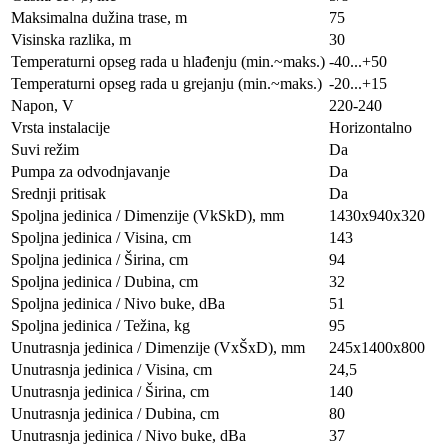
Maksimalna dužina trase, m
75
Visinska razlika, m
30
Temperaturni opseg rada u hlađenju (min.~maks.)
-40...+50
Temperaturni opseg rada u grejanju (min.~maks.)
-20...+15
Napon, V
220-240
Vrsta instalacije
Horizontalno
Suvi režim
Da
Pumpa za odvodnjavanje
Da
Srednji pritisak
Da
Spoljna jedinica / Dimenzije (VkSkD), mm
1430x940x320
Spoljna jedinica / Visina, сm
143
Spoljna jedinica / Širina, сm
94
Spoljna jedinica / Dubina, сm
32
Spoljna jedinica / Nivo buke, dBa
51
Spoljna jedinica / Težina, kg
95
Unutrasnja jedinica / Dimenzije (VxŠxD), mm
245x1400x800
Unutrasnja jedinica / Visina, сm
24,5
Unutrasnja jedinica / Širina, сm
140
Unutrasnja jedinica / Dubina, сm
80
Unutrasnja jedinica / Nivo buke, dBa
37