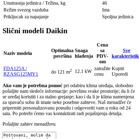
Unutrasnja jedinica / Težina, kg
46
Režim svezeg vazduha
Ima
Prikljucak za napajanje
Spoljna jedinica
Slični modeli Daikin
Cena
Optimalna
Snaga
sa
Sve
Naziv modela
površina
hlađenja
PDV-
karakteristi
om
FDA125A /
zatražite
Kupiti
2
12.1 kW
do 121 m
RZASG125MY1
cenu
Uporedi
Ako vam je potrebna pomoć
pri odabiru klima uređaja, slobodno
pošaljite nam sledeće informacije: površinu svake prostorije; da li će
se uređaj koristiti i za stalno grejanje; kao i da li je klima namenjena
za spavaću sobu ili imate neke posebne zahteve. Naš menadžer će
pripremiti personalizovanu ponudu i odgovoriti vam u roku od 24
sata. Po potrebi ćemo vas kontaktirati radi pojašnjenja detalja.
Pošaljite zahtev menadžeru