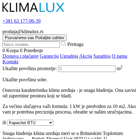
+381
62 177-96-39
prodaja@klimalux.rs
Pozvaćemo vas
Pošaljite zahtev
Pretraga
0
Korpa
0
Poređenje
Dostava i plaćanje
Garancija
Ugradnja
Akcija
Saradnja
O nama
Kontakt
2
Ukažite površinu prostorije:
m
Ukažite površinu sobe.
Osnovna karakteristika klima uređaja - je snaga hlađenja. Ona zavisi
od zapremine prostora koji se hladi.
Za većinu slučajeva važi formula: 1 kW je predviđen za 10 m2. Ako
vam je potrebna preciznija procena, obratite se našim stručnjacima.
ili
Snaga hlađenja klima uređaja meri se u Britanskim Toplotnim
Jedinicama — British Thermal Unit (BTU) i u kW. U