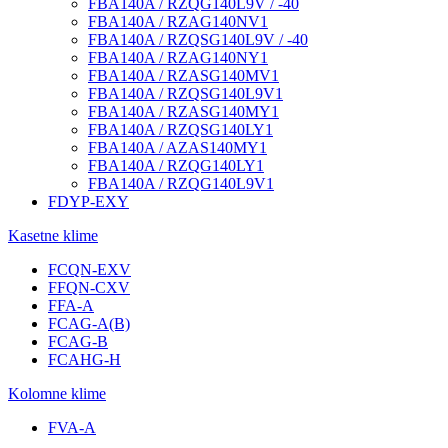
FBA140A / RZQG140L9V / -40
FBA140A / RZAG140NV1
FBA140A / RZQSG140L9V / -40
FBA140A / RZAG140NY1
FBA140A / RZASG140MV1
FBA140A / RZQSG140L9V1
FBA140A / RZASG140MY1
FBA140A / RZQSG140LY1
FBA140A / AZAS140MY1
FBA140A / RZQG140LY1
FBA140A / RZQG140L9V1
FDYP-EXY
Kasetne klime
FCQN-EXV
FFQN-CXV
FFA-A
FCAG-A(B)
FCAG-B
FCAHG-H
Kolomne klime
FVA-A