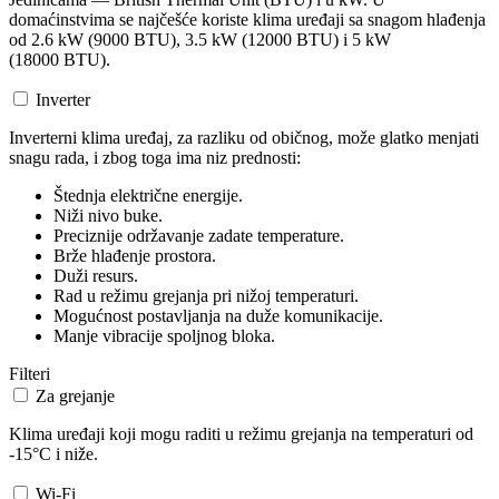
domaćinstvima se najčešće koriste klima uređaji sa snagom hlađenja
od 2.6 kW (9000 BTU), 3.5 kW (12000 BTU) i 5 kW
(18000 BTU).
Inverter
Inverterni klima uređaj, za razliku od običnog, može glatko menjati
snagu rada, i zbog toga ima niz prednosti:
Štednja električne energije.
Niži nivo buke.
Preciznije održavanje zadate temperature.
Brže hlađenje prostora.
Duži resurs.
Rad u režimu grejanja pri nižoj temperaturi.
Mogućnost postavljanja na duže komunikacije.
Manje vibracije spoljnog bloka.
Filteri
Za grejanje
Klima uređaji koji mogu raditi u režimu grejanja na temperaturi od
-15°C i niže.
Wi-Fi