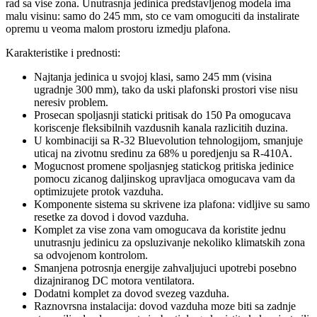
rad sa vise zona. Unutrasnja jedinica predstavljenog modela ima
malu visinu: samo do 245 mm, sto ce vam omoguciti da instalirate
opremu u veoma malom prostoru izmedju plafona.
Karakteristike i prednosti:
Najtanja jedinica u svojoj klasi, samo 245 mm (visina
ugradnje 300 mm), tako da uski plafonski prostori vise nisu
neresiv problem.
Prosecan spoljasnji staticki pritisak do 150 Pa omogucava
koriscenje fleksibilnih vazdusnih kanala razlicitih duzina.
U kombinaciji sa R-32 Bluevolution tehnologijom, smanjuje
uticaj na zivotnu sredinu za 68% u poredjenju sa R-410A.
Mogucnost promene spoljasnjeg statickog pritiska jedinice
pomocu zicanog daljinskog upravljaca omogucava vam da
optimizujete protok vazduha.
Komponente sistema su skrivene iza plafona: vidljive su samo
resetke za dovod i dovod vazduha.
Komplet za vise zona vam omogucava da koristite jednu
unutrasnju jedinicu za opsluzivanje nekoliko klimatskih zona
sa odvojenom kontrolom.
Smanjena potrosnja energije zahvaljujuci upotrebi posebno
dizajniranog DC motora ventilatora.
Dodatni komplet za dovod svezeg vazduha.
Raznovrsna instalacija: dovod vazduha moze biti sa zadnje