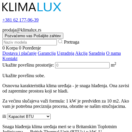
+381
62 177-96-39
prodaja@klimalux.rs
Pozvaćemo vas
Pošaljite zahtev
Pretraga
0
Korpa
0
Poređenje
Dostava i plaćanje
Garancija
Ugradnja
Akcija
Saradnja
O nama
Kontakt
2
Ukažite površinu prostorije:
m
Ukažite površinu sobe.
Osnovna karakteristika klima uređaja - je snaga hlađenja. Ona zavisi
od zapremine prostora koji se hladi.
Za većinu slučajeva važi formula: 1 kW je predviđen za 10 m2. Ako
vam je potrebna preciznija procena, obratite se našim stručnjacima.
ili
Snaga hlađenja klima uređaja meri se u Britanskim Toplotnim
Jedinicama — British Thermal Unit (BTU) i u kW. U