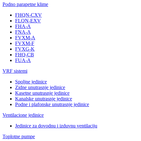
Podno parapetne klime
FHQN-CXV
FLQN-EXV
FHA-A
FNA-A
FVXM-A
FVXM-F
FVXG-K
FHQ-CB
FUA-A
VRF sistemi
Spoljne jedinice
Zidne unutrasnje jedinice
Kasetne unutrasnje jedinice
Kanalske unutrasnje jedinice
Podne i plafonske unutrasnje jedinice
Ventilacione jedinice
Jedinice za dovodnu i izduvnu ventilaciju
Toplotne pumpe