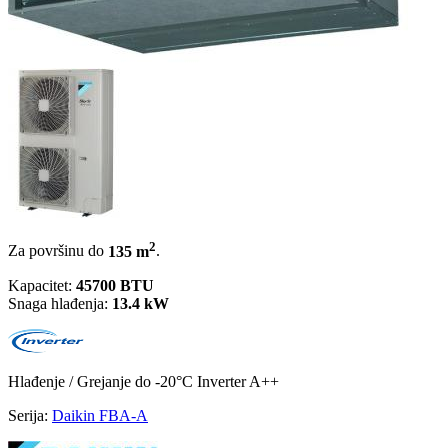
2
Za površinu do
135 m
.
Kapacitet:
45700 BTU
Snaga hlađenja:
13.4 kW
Hlađenje / Grejanje
do -20°C
Inverter
A++
Serija:
Daikin FBA-A