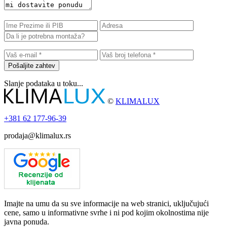
Pošaljite zahtev
Slanje podataka u toku...
©
KLIMALUX
+381
62 177-96-39
prodaja@klimalux.rs
Imajte na umu da su sve informacije na web stranici, uključujući
cene, samo u informativne svrhe i ni pod kojim okolnostima nije
javna ponuda.