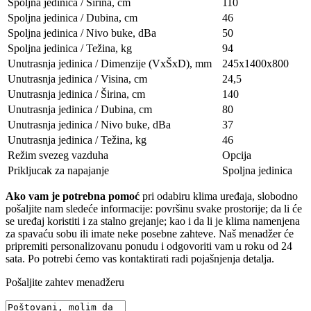
Spoljna jedinica / Širina, сm
110
Spoljna jedinica / Dubina, сm
46
Spoljna jedinica / Nivo buke, dBa
50
Spoljna jedinica / Težina, kg
94
Unutrasnja jedinica / Dimenzije (VxŠxD), mm
245x1400x800
Unutrasnja jedinica / Visina, сm
24,5
Unutrasnja jedinica / Širina, сm
140
Unutrasnja jedinica / Dubina, сm
80
Unutrasnja jedinica / Nivo buke, dBa
37
Unutrasnja jedinica / Težina, kg
46
Režim svezeg vazduha
Opcija
Prikljucak za napajanje
Spoljna jedinica
Ako vam je potrebna pomoć
pri odabiru klima uređaja, slobodno
pošaljite nam sledeće informacije: površinu svake prostorije; da li će
se uređaj koristiti i za stalno grejanje; kao i da li je klima namenjena
za spavaću sobu ili imate neke posebne zahteve. Naš menadžer će
pripremiti personalizovanu ponudu i odgovoriti vam u roku od 24
sata. Po potrebi ćemo vas kontaktirati radi pojašnjenja detalja.
Pošaljite zahtev menadžeru