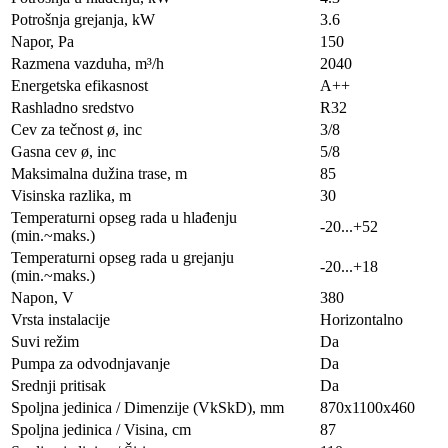
Potrošnja grejanja, kW
3.6
Napor, Pa
150
Razmena vazduha, m³/h
2040
Energetska efikasnost
A++
Rashladno sredstvo
R32
Cev za tečnost ø, inc
3/8
Gasna cev ø, inc
5/8
Maksimalna dužina trase, m
85
Visinska razlika, m
30
Temperaturni opseg rada u hlađenju
-20...+52
(min.~maks.)
Temperaturni opseg rada u grejanju
-20...+18
(min.~maks.)
Napon, V
380
Vrsta instalacije
Horizontalno
Suvi režim
Da
Pumpa za odvodnjavanje
Da
Srednji pritisak
Da
Spoljna jedinica / Dimenzije (VkSkD), mm
870х1100х460
Spoljna jedinica / Visina, сm
87