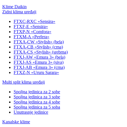
Klime Daikin
Zidni klima uređaji
FTXC-RXC «Sensira»
FTXF-E «Sensira»
FTXP-N «Comfora»
FTXM-A «Perfera»
FTXA-CW «Stylish» (bela)
FTXA-CB «Stylish» (crna)
FTXA-CS «Stylish» (srebrna)
FTXJ-AW «Emura 3» (bela)
FTXJ-AS «Emura 3» (siva)
FTXJ-AB «Emura 3» (crna)
FTXZ-N «Ururu Sarara»
Multi split klima uređaji
Spoljna jedinica za 2 sobe
Spoljna jedinica za 3 sobe
Spoljna jedinica za 4 sobe
Spoljna jedinica za 5 soba
Unutrasnje jedinice
Kanalske klime