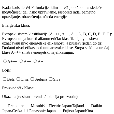
Kada koristite Wi-Fi funkcije, klima uređaj obično ima sledeće
mogućnosti: daljinsko upravljanje, raspored rada, pametno
upravljanje, obaveštenja, ušteda energije
Energetska klasa:
Evropski sistem klasifikacije (A+++, A++, A+, A, B, C, D, E, F, G):
Evropska unija koristi alfanumeričku klasifikaciju gde slova
označavaju nivo energetske efikasnosti, a plusevi (jedan do tri)
Dodatni nivoi efikasnosti unutar svake klase. Stoga se klima uređaj
klase A+++ smatra energetski najefikasnijim.
A+++
A++
A+
Boja:
Bela
Crna
Srebrna
Siva
Proizvođači / Klasa:
Ukazana je: strana brenda / lokacija proizvodnje
Premium:
Mitsubishi Electric
Japan/Tajland
Daikin
Japan/Ceska
Panasonic
Japan
Fujitsu
Japan/Kina