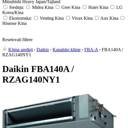
Mitsubishi Heavy
Japan/Tajland
Srednja:
Midea
Kina
Gree
Kina
Haier
Kina
LG
Korea/Kina
Ekonomska:
Venting
Kina
Vivax
Kina
Aux
Kina
Hisense
Kina
Resetovati filtere
Klima uređaji
›
Daikin
›
Kanalske klime
›
FBA-A
› FBA140A /
RZAG140NY1
Daikin FBA140A /
RZAG140NY1