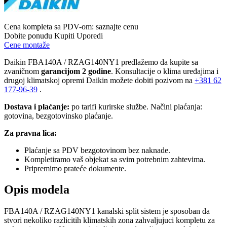
Cena kompleta sa PDV-om:
saznajte cenu
Dobite ponudu
Kupiti
Uporedi
Cene montaže
Daikin FBA140A / RZAG140NY1 predlažemo da kupite sa
zvaničnom
garancijom 2 godine
. Konsultacije o klima uređajima i
drugoj klimatskoj opremi Daikin možete dobiti pozivom na
+381
62
177-96-39
.
Dostava i plaćanje:
po tarifi kurirske službe. Načini plaćanja:
gotovina, bezgotovinsko plaćanje.
Za pravna lica:
Plaćanje sa PDV bezgotovinom bez naknade.
Kompletiramo vaš objekat sa svim potrebnim zahtevima.
Pripremimo prateće dokumente.
Opis modela
FBA140A / RZAG140NY1 kanalski split sistem je sposoban da
stvori nekoliko razlicitih klimatskih zona zahvaljujuci kompletu za