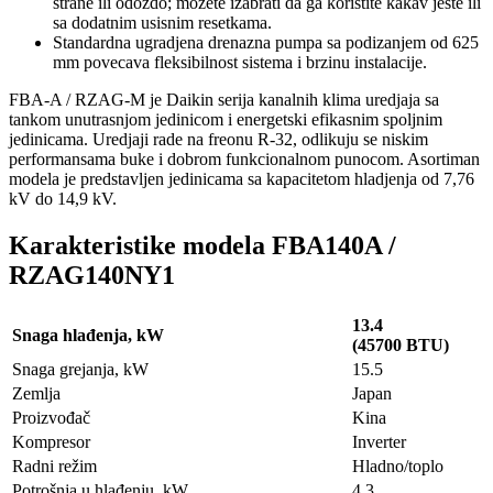
strane ili odozdo; mozete izabrati da ga koristite kakav jeste ili
sa dodatnim usisnim resetkama.
Standardna ugradjena drenazna pumpa sa podizanjem od 625
mm povecava fleksibilnost sistema i brzinu instalacije.
FBA-A / RZAG-M je Daikin serija kanalnih klima uredjaja sa
tankom unutrasnjom jedinicom i energetski efikasnim spoljnim
jedinicama. Uredjaji rade na freonu R-32, odlikuju se niskim
performansama buke i dobrom funkcionalnom punocom. Asortiman
modela je predstavljen jedinicama sa kapacitetom hladjenja od 7,76
kV do 14,9 kV.
Karakteristike modela FBA140A /
RZAG140NY1
13.4
Snaga hlađenja, kW
(45700 BTU)
Snaga grejanja, kW
15.5
Zemlja
Japan
Proizvođač
Kina
Kompresor
Inverter
Radni režim
Hladno/toplo
Potrošnja u hlađenju, kW
4.3