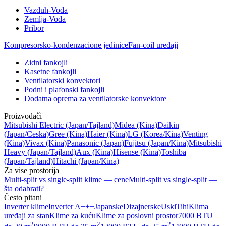
Vazduh-Voda
Zemlja-Voda
Pribor
Kompresorsko-kondenzacione jedinice
Fan-coil uređaji
Zidni fankojli
Kasetne fankojli
Ventilatorski konvektori
Podni i plafonski fankojli
Dodatna oprema za ventilatorske konvektore
Proizvođači
Mitsubishi Electric
(Japan/Tajland)
Midea
(Kina)
Daikin
(Japan/Ceska)
Gree
(Kina)
Haier
(Kina)
LG
(Korea/Kina)
Venting
(Kina)
Vivax
(Kina)
Panasonic
(Japan)
Fujitsu
(Japan/Kina)
Mitsubishi
Heavy
(Japan/Tajland)
Aux
(Kina)
Hisense
(Kina)
Toshiba
(Japan/Tajland)
Hitachi
(Japan/Kina)
Za vise prostorija
Multi-split vs single-split klime — cene
Multi-split vs single-split —
šta odabrati?
Često pitani
Inverter klime
Inverter A+++
Japanske
Dizajnerske
Uski
Tihi
Klima
uređaji za stan
Klime za kuću
Klime za poslovni prostor
7000 BTU
2
2
2