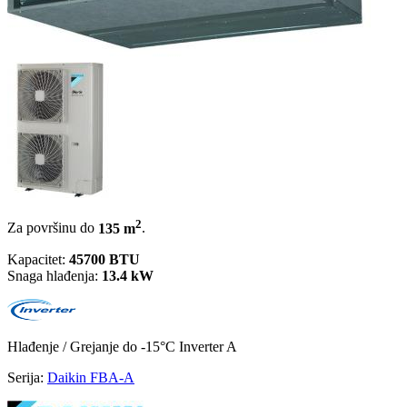
2
Za površinu do
135 m
.
Kapacitet:
45700 BTU
Snaga hlađenja:
13.4 kW
Hlađenje / Grejanje
do -15°C
Inverter
A
Serija:
Daikin FBA-A