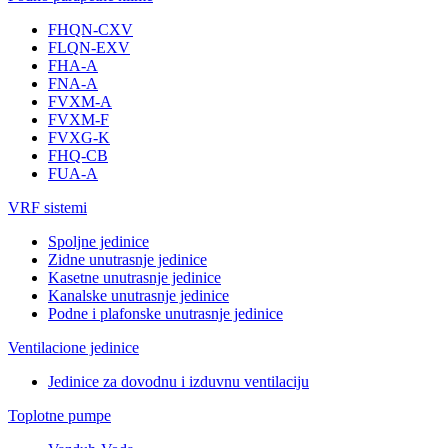
FHQN-CXV
FLQN-EXV
FHA-A
FNA-A
FVXM-A
FVXM-F
FVXG-K
FHQ-CB
FUA-A
VRF sistemi
Spoljne jedinice
Zidne unutrasnje jedinice
Kasetne unutrasnje jedinice
Kanalske unutrasnje jedinice
Podne i plafonske unutrasnje jedinice
Ventilacione jedinice
Jedinice za dovodnu i izduvnu ventilaciju
Toplotne pumpe