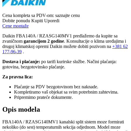
Cena kompleta sa PDV-om:
saznajte cenu
Dobite ponudu
Kupiti
Uporedi
Cene montaže
Daikin FBA140A / RZASG140MV1 predlažemo da kupite sa
zvaničnom
garancijom 2 godine
. Konsultacije o klima uređajima i
drugoj klimatskoj opremi Daikin možete dobiti pozivom na
+381
62
177-96-39
.
Dostava i plaćanje:
po tarifi kurirske službe. Načini plaćanja:
gotovina, bezgotovinsko plaćanje.
Za pravna lica:
Plaćanje sa PDV bezgotovinom bez naknade.
Kompletiramo vaš objekat sa svim potrebnim zahtevima.
Pripremimo prateće dokumente.
Opis modela
FBA140A / RZASG140MV1 kanalski split sistem moze formirati
nekoliko (do sest) temperaturnih sekcija odjednom. Model moze