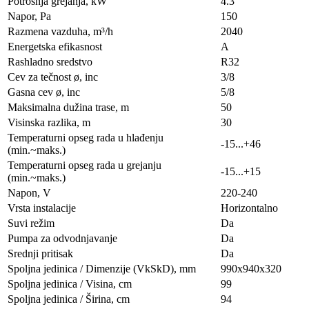
Potrošnja grejanja, kW
4.3
Napor, Pa
150
Razmena vazduha, m³/h
2040
Energetska efikasnost
A
Rashladno sredstvo
R32
Cev za tečnost ø, inc
3/8
Gasna cev ø, inc
5/8
Maksimalna dužina trase, m
50
Visinska razlika, m
30
Temperaturni opseg rada u hlađenju
-15...+46
(min.~maks.)
Temperaturni opseg rada u grejanju
-15...+15
(min.~maks.)
Napon, V
220-240
Vrsta instalacije
Horizontalno
Suvi režim
Da
Pumpa za odvodnjavanje
Da
Srednji pritisak
Da
Spoljna jedinica / Dimenzije (VkSkD), mm
990x940x320
Spoljna jedinica / Visina, сm
99
Spoljna jedinica / Širina, сm
94