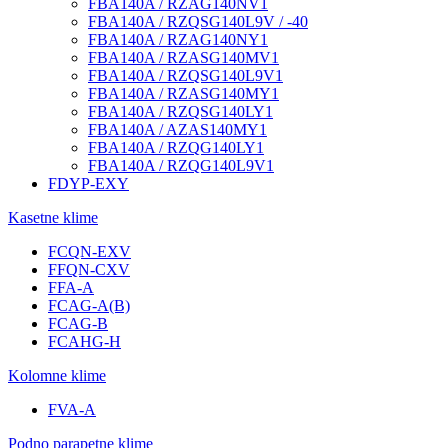
FBA140A / RZAG140NV1
FBA140A / RZQSG140L9V / -40
FBA140A / RZAG140NY1
FBA140A / RZASG140MV1
FBA140A / RZQSG140L9V1
FBA140A / RZASG140MY1
FBA140A / RZQSG140LY1
FBA140A / AZAS140MY1
FBA140A / RZQG140LY1
FBA140A / RZQG140L9V1
FDYP-EXY
Kasetne klime
FCQN-EXV
FFQN-CXV
FFA-A
FCAG-A(B)
FCAG-B
FCAHG-H
Kolomne klime
FVA-A
Podno parapetne klime