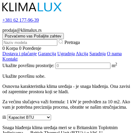
+381
62 177-96-39
prodaja@klimalux.rs
Pozvaćemo vas
Pošaljite zahtev
Pretraga
0
Korpa
0
Poređenje
Dostava i plaćanje
Garancija
Ugradnja
Akcija
Saradnja
O nama
Kontakt
2
Ukažite površinu prostorije:
m
Ukažite površinu sobe.
Osnovna karakteristika klima uređaja - je snaga hlađenja. Ona zavisi
od zapremine prostora koji se hladi.
Za većinu slučajeva važi formula: 1 kW je predviđen za 10 m2. Ako
vam je potrebna preciznija procena, obratite se našim stručnjacima.
ili
Snaga hlađenja klima uređaja meri se u Britanskim Toplotnim
Jedinicama — British Thermal Unit (BTU) i u kW. U