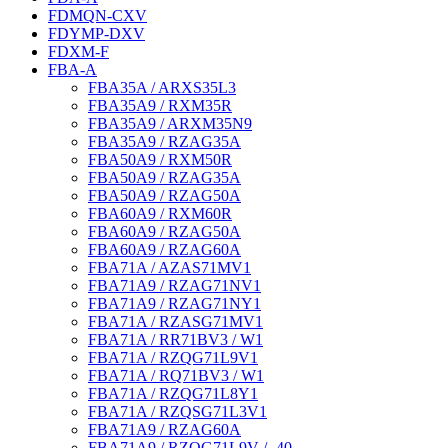
FDMQN-CXV
FDYMP-DXV
FDXM-F
FBA-A
FBA35A / ARXS35L3
FBA35A9 / RXM35R
FBA35A9 / ARXM35N9
FBA35A9 / RZAG35A
FBA50A9 / RXM50R
FBA50A9 / RZAG35A
FBA50A9 / RZAG50A
FBA60A9 / RXM60R
FBA60A9 / RZAG50A
FBA60A9 / RZAG60A
FBA71A / AZAS71MV1
FBA71A9 / RZAG71NV1
FBA71A9 / RZAG71NY1
FBA71A / RZASG71MV1
FBA71A / RR71BV3 / W1
FBA71A / RZQG71L9V1
FBA71A / RQ71BV3 / W1
FBA71A / RZQG71L8Y1
FBA71A / RZQSG71L3V1
FBA71A9 / RZAG60A
FBA71A9 / RZQG71L9V / -40