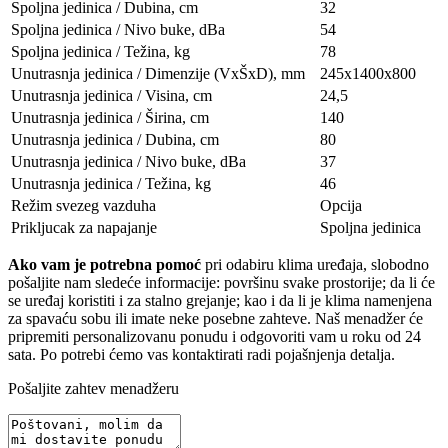
Spoljna jedinica / Dubina, сm
32
Spoljna jedinica / Nivo buke, dBa
54
Spoljna jedinica / Težina, kg
78
Unutrasnja jedinica / Dimenzije (VxŠxD), mm
245x1400x800
Unutrasnja jedinica / Visina, сm
24,5
Unutrasnja jedinica / Širina, сm
140
Unutrasnja jedinica / Dubina, сm
80
Unutrasnja jedinica / Nivo buke, dBa
37
Unutrasnja jedinica / Težina, kg
46
Režim svezeg vazduha
Opcija
Prikljucak za napajanje
Spoljna jedinica
Ako vam je potrebna pomoć
pri odabiru klima uređaja, slobodno
pošaljite nam sledeće informacije: površinu svake prostorije; da li će
se uređaj koristiti i za stalno grejanje; kao i da li je klima namenjena
za spavaću sobu ili imate neke posebne zahteve. Naš menadžer će
pripremiti personalizovanu ponudu i odgovoriti vam u roku od 24
sata. Po potrebi ćemo vas kontaktirati radi pojašnjenja detalja.
Pošaljite zahtev menadžeru