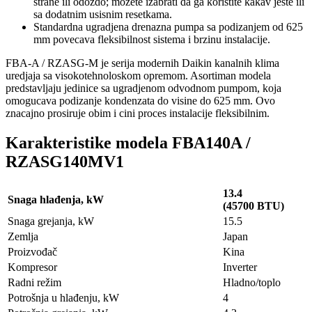
strane ili odozdo; mozete izabrati da ga koristite kakav jeste ili
sa dodatnim usisnim resetkama.
Standardna ugradjena drenazna pumpa sa podizanjem od 625
mm povecava fleksibilnost sistema i brzinu instalacije.
FBA-A / RZASG-M je serija modernih Daikin kanalnih klima
uredjaja sa visokotehnoloskom opremom. Asortiman modela
predstavljaju jedinice sa ugradjenom odvodnom pumpom, koja
omogucava podizanje kondenzata do visine do 625 mm. Ovo
znacajno prosiruje obim i cini proces instalacije fleksibilnim.
Karakteristike modela FBA140A /
RZASG140MV1
13.4
Snaga hlađenja, kW
(45700 BTU)
Snaga grejanja, kW
15.5
Zemlja
Japan
Proizvođač
Kina
Kompresor
Inverter
Radni režim
Hladno/toplo
Potrošnja u hlađenju, kW
4