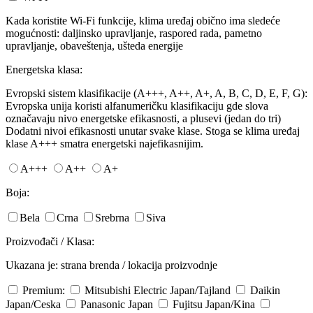
Kada koristite Wi-Fi funkcije, klima uređaj obično ima sledeće
mogućnosti: daljinsko upravljanje, raspored rada, pametno
upravljanje, obaveštenja, ušteda energije
Energetska klasa:
Evropski sistem klasifikacije (A+++, A++, A+, A, B, C, D, E, F, G):
Evropska unija koristi alfanumeričku klasifikaciju gde slova
označavaju nivo energetske efikasnosti, a plusevi (jedan do tri)
Dodatni nivoi efikasnosti unutar svake klase. Stoga se klima uređaj
klase A+++ smatra energetski najefikasnijim.
A+++
A++
A+
Boja:
Bela
Crna
Srebrna
Siva
Proizvođači / Klasa:
Ukazana je: strana brenda / lokacija proizvodnje
Premium:
Mitsubishi Electric
Japan/Tajland
Daikin
Japan/Ceska
Panasonic
Japan
Fujitsu
Japan/Kina