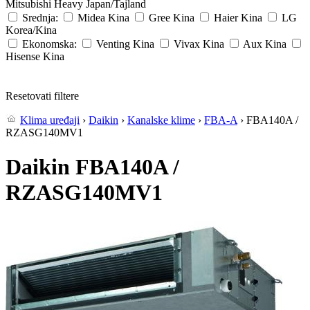
Mitsubishi Heavy
Japan/Tajland
Srednja:
Midea
Kina
Gree
Kina
Haier
Kina
LG
Korea/Kina
Ekonomska:
Venting
Kina
Vivax
Kina
Aux
Kina
Hisense
Kina
Resetovati filtere
Klima uređaji
›
Daikin
›
Kanalske klime
›
FBA-A
› FBA140A /
RZASG140MV1
Daikin FBA140A /
RZASG140MV1