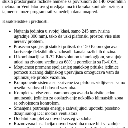
sluziti prostorijama razlicite namene sa povrsinom do 140 kvadratnih
metara. m Ventilator ovog uredjaja ima tri koraka kontrole brzine, a
tajmer se moze programirati za nedelju dana unapred.
Karakteristike i prednosti:
Najtanja jedinica u svojoj klasi, samo 245 mm (visina
ugradnje 300 mm), tako da uski plafonski prostori vise nisu
neresiv problem.
Prosecan spoljasnji staticki pritisak do 150 Pa omogucava
koriscenje fleksibilnih vazdusnih kanala razlicitih duzina.
U kombinaciji sa R-32 Bluevolution tehnologijom, smanjuje
uticaj na zivotnu sredinu za 68% u poredjenju sa R-410A.
Mogucnost promene spoljasnjeg statickog pritiska jedinice
pomocu zicanog daljinskog upravljaca omogucava vam da
optimizujete protok vazduha.
Komponente sistema su skrivene iza plafona: vidljive su samo
resetke za dovod i dovod vazduha.
Komplet za vise zona vam omogucava da koristite jednu
unutrasnju jedinicu za opsluzivanje nekoliko klimatskih zona
sa odvojenom kontrolom.
Smanjena potrosnja energije zahvaljujuci upotrebi posebno
dizajniranog DC motora ventilatora.
Dodatni komplet za dovod svezeg vazduha.
Raznovrsna instalacija: dovod vazduha moze biti sa zadnje