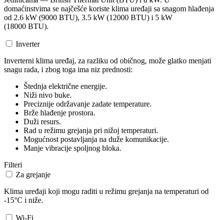
domaćinstvima se najčešće koriste klima uređaji sa snagom hlađenja
od 2.6 kW (9000 BTU), 3.5 kW (12000 BTU) i 5 kW
(18000 BTU).
Inverter
Inverterni klima uređaj, za razliku od običnog, može glatko menjati
snagu rada, i zbog toga ima niz prednosti:
Štednja električne energije.
Niži nivo buke.
Preciznije održavanje zadate temperature.
Brže hlađenje prostora.
Duži resurs.
Rad u režimu grejanja pri nižoj temperaturi.
Mogućnost postavljanja na duže komunikacije.
Manje vibracije spoljnog bloka.
Filteri
Za grejanje
Klima uređaji koji mogu raditi u režimu grejanja na temperaturi od
-15°C i niže.
Wi-Fi