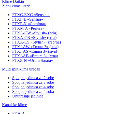
Klime Daikin
Zidni klima uređaji
FTXC-RXC «Sensira»
FTXF-E «Sensira»
FTXP-N «Comfora»
FTXM-A «Perfera»
FTXA-CW «Stylish» (bela)
FTXA-CB «Stylish» (crna)
FTXA-CS «Stylish» (srebrna)
FTXJ-AW «Emura 3» (bela)
FTXJ-AS «Emura 3» (siva)
FTXJ-AB «Emura 3» (crna)
FTXZ-N «Ururu Sarara»
Multi split klima uređaji
Spoljna jedinica za 2 sobe
Spoljna jedinica za 3 sobe
Spoljna jedinica za 4 sobe
Spoljna jedinica za 5 soba
Unutrasnje jedinice
Kanalske klime
FDA-A