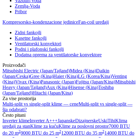
Vazduh-Voda
Zemlja-Voda
Pribor
Kompresorsko-kondenzacione jedinice
Fan-coil uređaji
Zidni fankojli
Kasetne fankojli
Ventilatorski konvektori
Podni i plafonski fankojli
Dodatna oprema za ventilatorske konvektore
Proizvođači
Mitsubishi Electric
(Japan/Tajland)
Midea
(Kina)
Daikin
(Japan/Ceska)
Gree
(Kina)
Haier
(Kina)
LG
(Korea/Kina)
Venting
(Kina)
Vivax
(Kina)
Panasonic
(Japan)
Fujitsu
(Japan/Kina)
Mitsubishi
Heavy
(Japan/Tajland)
Aux
(Kina)
Hisense
(Kina)
Toshiba
(Japan/Tajland)
Hitachi
(Japan/Kina)
Za vise prostorija
Multi-split vs single-split klime — cene
Multi-split vs single-split —
šta odabrati?
Često pitani
Inverter klime
Inverter A+++
Japanske
Dizajnerske
Uski
Tihi
Klima
uređaji za stan
Klime za kuću
Klime za poslovni prostor
7000 BTU
2
2
2
do 20 m
9000 BTU do 25 m
12000 BTU do 35 m
14000 BTU do