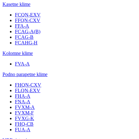
Kasetne klime
FCQN-EXV
FFQN-CXV
FFA-A
FCAG-A(B)
FCAG-B
FCAHG-H
Kolomne klime
FVA-A
Podno parapetne klime
FHQN-CXV
FLQN-EXV
FHA-A
FNA-A
FVXM-A
FVXM-F
FVXG-K
FHQ-CB
FUA-A