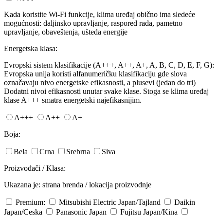
Kada koristite Wi-Fi funkcije, klima uređaj obično ima sledeće
mogućnosti: daljinsko upravljanje, raspored rada, pametno
upravljanje, obaveštenja, ušteda energije
Energetska klasa:
Evropski sistem klasifikacije (A+++, A++, A+, A, B, C, D, E, F, G):
Evropska unija koristi alfanumeričku klasifikaciju gde slova
označavaju nivo energetske efikasnosti, a plusevi (jedan do tri)
Dodatni nivoi efikasnosti unutar svake klase. Stoga se klima uređaj
klase A+++ smatra energetski najefikasnijim.
A+++
A++
A+
Boja:
Bela
Crna
Srebrna
Siva
Proizvođači / Klasa:
Ukazana je: strana brenda / lokacija proizvodnje
Premium:
Mitsubishi Electric
Japan/Tajland
Daikin
Japan/Ceska
Panasonic
Japan
Fujitsu
Japan/Kina