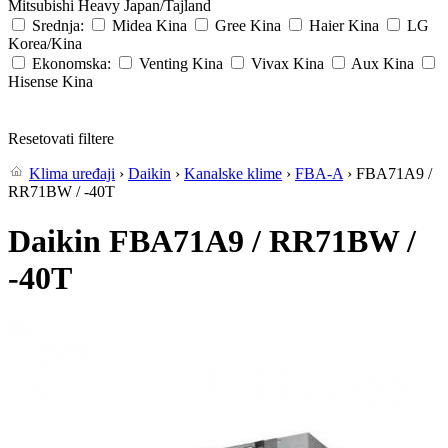
Mitsubishi Heavy
Japan/Tajland
Srednja:
Midea
Kina
Gree
Kina
Haier
Kina
LG
Korea/Kina
Ekonomska:
Venting
Kina
Vivax
Kina
Aux
Kina
Hisense
Kina
Resetovati filtere
Klima uređaji
›
Daikin
›
Kanalske klime
›
FBA-A
› FBA71A9 /
RR71BW / -40T
Daikin FBA71A9 / RR71BW /
-40T