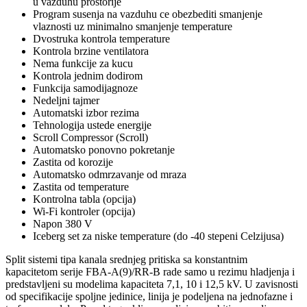
u vazduhu prostorije
Program susenja na vazduhu ce obezbediti smanjenje
vlaznosti uz minimalno smanjenje temperature
Dvostruka kontrola temperature
Kontrola brzine ventilatora
Nema funkcije za kucu
Kontrola jednim dodirom
Funkcija samodijagnoze
Nedeljni tajmer
Automatski izbor rezima
Tehnologija ustede energije
Scroll Compressor (Scroll)
Automatsko ponovno pokretanje
Zastita od korozije
Automatsko odmrzavanje od mraza
Zastita od temperature
Kontrolna tabla (opcija)
Wi-Fi kontroler (opcija)
Napon 380 V
Iceberg set za niske temperature (do -40 stepeni Celzijusa)
Split sistemi tipa kanala srednjeg pritiska sa konstantnim
kapacitetom serije FBA-A(9)/RR-B rade samo u rezimu hladjenja i
predstavljeni su modelima kapaciteta 7,1, 10 i 12,5 kV. U zavisnosti
od specifikacije spoljne jedinice, linija je podeljena na jednofazne i