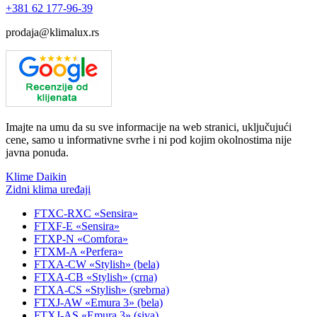
+381
62 177-96-39
prodaja@klimalux.rs
Imajte na umu da su sve informacije na web stranici, uključujući
cene, samo u informativne svrhe i ni pod kojim okolnostima nije
javna ponuda.
Klime Daikin
Zidni klima uređaji
FTXC-RXC «Sensira»
FTXF-E «Sensira»
FTXP-N «Comfora»
FTXM-A «Perfera»
FTXA-CW «Stylish» (bela)
FTXA-CB «Stylish» (crna)
FTXA-CS «Stylish» (srebrna)
FTXJ-AW «Emura 3» (bela)
FTXJ-AS «Emura 3» (siva)