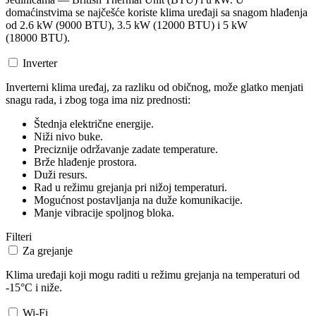
domaćinstvima se najčešće koriste klima uređaji sa snagom hlađenja
od 2.6 kW (9000 BTU), 3.5 kW (12000 BTU) i 5 kW
(18000 BTU).
Inverter
Inverterni klima uređaj, za razliku od običnog, može glatko menjati
snagu rada, i zbog toga ima niz prednosti:
Štednja električne energije.
Niži nivo buke.
Preciznije održavanje zadate temperature.
Brže hlađenje prostora.
Duži resurs.
Rad u režimu grejanja pri nižoj temperaturi.
Mogućnost postavljanja na duže komunikacije.
Manje vibracije spoljnog bloka.
Filteri
Za grejanje
Klima uređaji koji mogu raditi u režimu grejanja na temperaturi od
-15°C i niže.
Wi-Fi