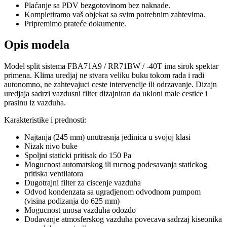
Plaćanje sa PDV bezgotovinom bez naknade.
Kompletiramo vaš objekat sa svim potrebnim zahtevima.
Pripremimo prateće dokumente.
Opis modela
Model split sistema FBA71A9 / RR71BW / -40T ima sirok spektar
primena. Klima uredjaj ne stvara veliku buku tokom rada i radi
autonomno, ne zahtevajuci ceste intervencije ili odrzavanje. Dizajn
uredjaja sadrzi vazdusni filter dizajniran da ukloni male cestice i
prasinu iz vazduha.
Karakteristike i prednosti:
Najtanja (245 mm) unutrasnja jedinica u svojoj klasi
Nizak nivo buke
Spoljni staticki pritisak do 150 Pa
Mogucnost automatskog ili rucnog podesavanja statickog
pritiska ventilatora
Dugotrajni filter za ciscenje vazduha
Odvod kondenzata sa ugradjenom odvodnom pumpom
(visina podizanja do 625 mm)
Mogucnost unosa vazduha odozdo
Dodavanje atmosferskog vazduha povecava sadrzaj kiseonika