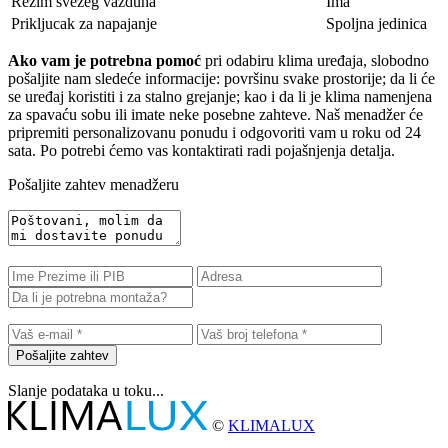
Režim svezeg vazduha
Ima
Prikljucak za napajanje
Spoljna jedinica
Ako vam je potrebna pomoć
pri odabiru klima uređaja, slobodno
pošaljite nam sledeće informacije: površinu svake prostorije; da li će
se uređaj koristiti i za stalno grejanje; kao i da li je klima namenjena
za spavaću sobu ili imate neke posebne zahteve. Naš menadžer će
pripremiti personalizovanu ponudu i odgovoriti vam u roku od 24
sata. Po potrebi ćemo vas kontaktirati radi pojašnjenja detalja.
Pošaljite zahtev menadžeru
Pošaljite zahtev
Slanje podataka u toku...
©
KLIMALUX