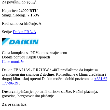
2
Za površinu do
70 m
.
Kapacitet:
24000 BTU
Snaga hlađenja:
7.1 kW
Radi samo za hlađenje.
A
Serija:
Daikin FBA-A
Cena kompleta sa PDV-om:
saznajte cenu
Dobite ponudu
Kupiti
Uporedi
Cene montaže
Daikin FBA71A9 / RR71BW / -40T predlažemo da kupite sa
zvaničnom
garancijom 2 godine
. Konsultacije o klima uređajima i
drugoj klimatskoj opremi Daikin možete dobiti pozivom na
+381
62
177-96-39
.
Dostava i plaćanje:
po tarifi kurirske službe. Načini plaćanja:
gotovina, bezgotovinsko plaćanje.
Za pravna lica: