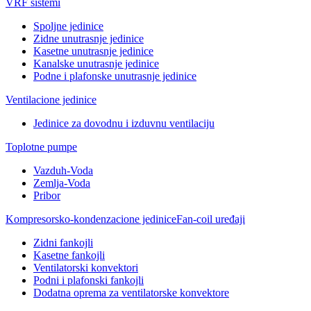
VRF sistemi
Spoljne jedinice
Zidne unutrasnje jedinice
Kasetne unutrasnje jedinice
Kanalske unutrasnje jedinice
Podne i plafonske unutrasnje jedinice
Ventilacione jedinice
Jedinice za dovodnu i izduvnu ventilaciju
Toplotne pumpe
Vazduh-Voda
Zemlja-Voda
Pribor
Kompresorsko-kondenzacione jedinice
Fan-coil uređaji
Zidni fankojli
Kasetne fankojli
Ventilatorski konvektori
Podni i plafonski fankojli
Dodatna oprema za ventilatorske konvektore