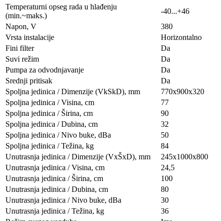
Temperaturni opseg rada u hlađenju
-40...+46
(min.~maks.)
Napon, V
380
Vrsta instalacije
Horizontalno
Fini filter
Da
Suvi režim
Da
Pumpa za odvodnjavanje
Da
Srednji pritisak
Da
Spoljna jedinica / Dimenzije (VkSkD), mm
770x900x320
Spoljna jedinica / Visina, сm
77
Spoljna jedinica / Širina, сm
90
Spoljna jedinica / Dubina, сm
32
Spoljna jedinica / Nivo buke, dBa
50
Spoljna jedinica / Težina, kg
84
Unutrasnja jedinica / Dimenzije (VxŠxD), mm
245x1000x800
Unutrasnja jedinica / Visina, сm
24,5
Unutrasnja jedinica / Širina, сm
100
Unutrasnja jedinica / Dubina, сm
80
Unutrasnja jedinica / Nivo buke, dBa
30
Unutrasnja jedinica / Težina, kg
36