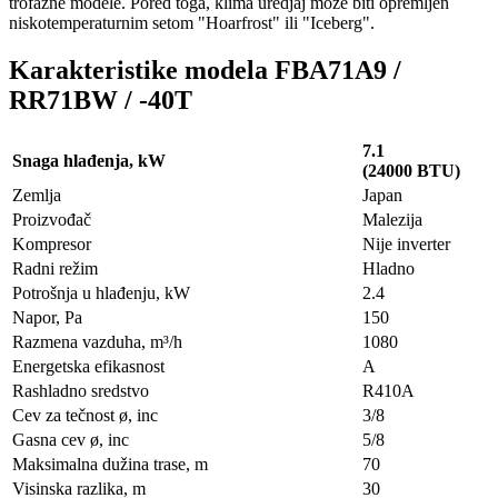
trofazne modele. Pored toga, klima uredjaj moze biti opremljen
niskotemperaturnim setom "Hoarfrost" ili "Iceberg".
Karakteristike modela FBA71A9 /
RR71BW / -40T
7.1
Snaga hlađenja, kW
(24000 BTU)
Zemlja
Japan
Proizvođač
Malezija
Kompresor
Nije inverter
Radni režim
Hladno
Potrošnja u hlađenju, kW
2.4
Napor, Pa
150
Razmena vazduha, m³/h
1080
Energetska efikasnost
A
Rashladno sredstvo
R410A
Cev za tečnost ø, inc
3/8
Gasna cev ø, inc
5/8
Maksimalna dužina trase, m
70
Visinska razlika, m
30