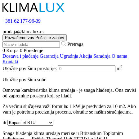
+381
62 177-96-39
prodaja@klimalux.rs
Pozvaćemo vas
Pošaljite zahtev
Pretraga
0
Korpa
0
Poređenje
Dostava i plaćanje
Garancija
Ugradnja
Akcija
Saradnja
O nama
Kontakt
2
Ukažite površinu prostorije:
m
Ukažite površinu sobe.
Osnovna karakteristika klima uređaja - je snaga hlađenja. Ona zavisi
od zapremine prostora koji se hladi.
Za većinu slučajeva važi formula: 1 kW je predviđen za 10 m2. Ako
vam je potrebna preciznija procena, obratite se našim stručnjacima.
ili
Snaga hlađenja klima uređaja meri se u Britanskim Toplotnim
Jedinicama — British Thermal Unit (BTU) i u kW. U