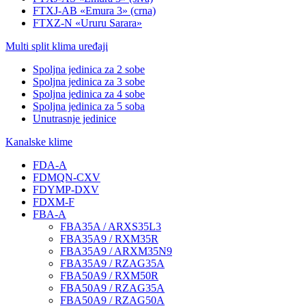
FTXJ-AB «Emura 3» (crna)
FTXZ-N «Ururu Sarara»
Multi split klima uređaji
Spoljna jedinica za 2 sobe
Spoljna jedinica za 3 sobe
Spoljna jedinica za 4 sobe
Spoljna jedinica za 5 soba
Unutrasnje jedinice
Kanalske klime
FDA-A
FDMQN-CXV
FDYMP-DXV
FDXM-F
FBA-A
FBA35A / ARXS35L3
FBA35A9 / RXM35R
FBA35A9 / ARXM35N9
FBA35A9 / RZAG35A
FBA50A9 / RXM50R
FBA50A9 / RZAG35A
FBA50A9 / RZAG50A