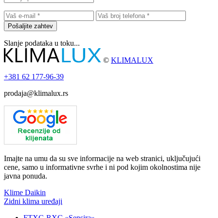
Pošaljite zahtev
Slanje podataka u toku...
©
KLIMALUX
+381
62 177-96-39
prodaja@klimalux.rs
Imajte na umu da su sve informacije na web stranici, uključujući
cene, samo u informativne svrhe i ni pod kojim okolnostima nije
javna ponuda.
Klime Daikin
Zidni klima uređaji
FTXC-RXC «Sensira»