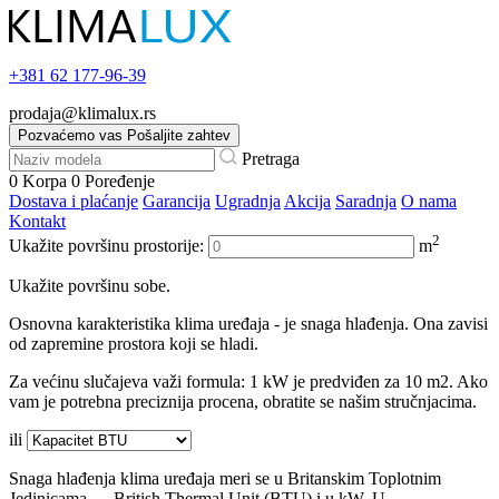
+381
62 177-96-39
prodaja@klimalux.rs
Pozvaćemo vas
Pošaljite zahtev
Pretraga
0
Korpa
0
Poređenje
Dostava i plaćanje
Garancija
Ugradnja
Akcija
Saradnja
O nama
Kontakt
2
Ukažite površinu prostorije:
m
Ukažite površinu sobe.
Osnovna karakteristika klima uređaja - je snaga hlađenja. Ona zavisi
od zapremine prostora koji se hladi.
Za većinu slučajeva važi formula: 1 kW je predviđen za 10 m2. Ako
vam je potrebna preciznija procena, obratite se našim stručnjacima.
ili
Snaga hlađenja klima uređaja meri se u Britanskim Toplotnim
Jedinicama — British Thermal Unit (BTU) i u kW. U