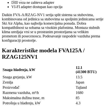
DIII veza ne zahteva adapter
VI-FI adapter dostupan kao opcija
Daikin FVA-A/RZAG-NV1 serija split sistema sa stubovima,
kombinovana od jedinica sa stubovima sa spoljnim jedinicama serije
Ski Air Alpha, kao najbolja komercijalna ponuda. Dobra
kompatibilnost sa sobama sa visokim plafonima. Montaza stubnih
klima uredjaja vrsi se u prostranim prostorijama sa velikim
prometom ili posecenoscu. Podesavanje raspodele vazduha prema
konfiguraciji prostorije.
Karakteristike modela FVA125A /
RZAG125NV1
12.1
Snaga hlađenja, kW
(41300 BTU)
Snaga grejanja, kW
13.5
Zemlja
Japan
Proizvođač
Tajland
Razmena vazduha, m³/h
1680
Maksimalna dužina trase, m
85
Potrošnja u hlađenju, kW
4.3