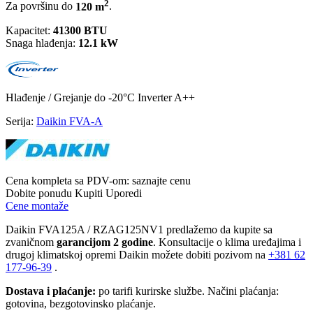
2
Za površinu do
120 m
.
Kapacitet:
41300 BTU
Snaga hlađenja:
12.1 kW
Hlađenje / Grejanje
do -20°C
Inverter
A++
Serija:
Daikin FVA-A
Cena kompleta sa PDV-om:
saznajte cenu
Dobite ponudu
Kupiti
Uporedi
Cene montaže
Daikin FVA125A / RZAG125NV1 predlažemo da kupite sa
zvaničnom
garancijom 2 godine
. Konsultacije o klima uređajima i
drugoj klimatskoj opremi Daikin možete dobiti pozivom na
+381
62
177-96-39
.
Dostava i plaćanje:
po tarifi kurirske službe. Načini plaćanja:
gotovina, bezgotovinsko plaćanje.