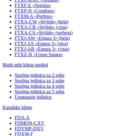
FTXF-E «Sensira»
FTXP-N «Comfora»
FTXM-A «Perfera»
FTXA-CW «Stylish» (bela)
FTXA-CB «Stylish» (crna)
FTXA-CS «Stylish» (srebrna)
FTXJ-AW «Emura 3» (bela)
FTXJ-AS «Emura 3» (siva)
FTXJ-AB «Emura 3» (crna)
FTXZ-N «Ururu Sarara»
Multi split klima uređaji
Spoljna jedinica za 2 sobe
Spoljna jedinica za 3 sobe
Spoljna jedinica za 4 sobe
Spoljna jedinica za 5 soba
Unutrasnje jedinice
Kanalske klime
FDA-A
FDMQN-CXV
FDYMP-DXV
FDXM-F