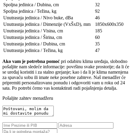
Spoljna jedinica / Dubina, сm
32
Spoljna jedinica / Težina, kg
92
Unutrasnja jedinica / Nivo buke, dBa
46
Unutrasnja jedinica / Dimenzije (VxŠxD), mm
1850х600х350
Unutrasnja jedinica / Visina, сm
185
Unutrasnja jedinica / Širina, сm
60
Unutrasnja jedinica / Dubina, сm
35
Unutrasnja jedinica / Težina, kg
47
Ako vam je potrebna pomoć
pri odabiru klima uređaja, slobodno
pošaljite nam sledeće informacije: površinu svake prostorije; da li će
se uređaj koristiti i za stalno grejanje; kao i da li je klima namenjena
za spavaću sobu ili imate neke posebne zahteve. Naš menadžer će
pripremiti personalizovanu ponudu i odgovoriti vam u roku od 24
sata. Po potrebi ćemo vas kontaktirati radi pojašnjenja detalja.
Pošaljite zahtev menadžeru