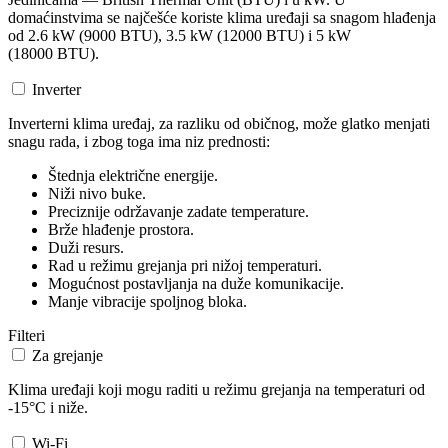
domaćinstvima se najčešće koriste klima uređaji sa snagom hlađenja
od 2.6 kW (9000 BTU), 3.5 kW (12000 BTU) i 5 kW
(18000 BTU).
Inverter
Inverterni klima uređaj, za razliku od običnog, može glatko menjati
snagu rada, i zbog toga ima niz prednosti:
Štednja električne energije.
Niži nivo buke.
Preciznije održavanje zadate temperature.
Brže hlađenje prostora.
Duži resurs.
Rad u režimu grejanja pri nižoj temperaturi.
Mogućnost postavljanja na duže komunikacije.
Manje vibracije spoljnog bloka.
Filteri
Za grejanje
Klima uređaji koji mogu raditi u režimu grejanja na temperaturi od
-15°C i niže.
Wi-Fi