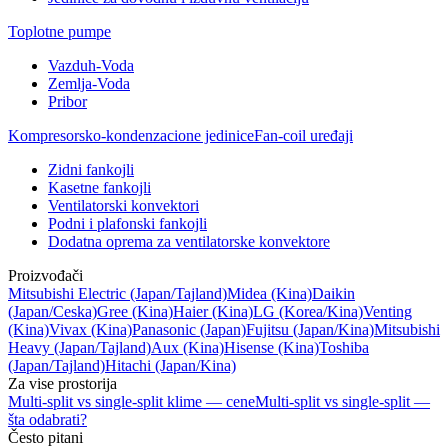
Toplotne pumpe
Vazduh-Voda
Zemlja-Voda
Pribor
Kompresorsko-kondenzacione jedinice
Fan-coil uređaji
Zidni fankojli
Kasetne fankojli
Ventilatorski konvektori
Podni i plafonski fankojli
Dodatna oprema za ventilatorske konvektore
Proizvođači
Mitsubishi Electric
(Japan/Tajland)
Midea
(Kina)
Daikin
(Japan/Ceska)
Gree
(Kina)
Haier
(Kina)
LG
(Korea/Kina)
Venting
(Kina)
Vivax
(Kina)
Panasonic
(Japan)
Fujitsu
(Japan/Kina)
Mitsubishi
Heavy
(Japan/Tajland)
Aux
(Kina)
Hisense
(Kina)
Toshiba
(Japan/Tajland)
Hitachi
(Japan/Kina)
Za vise prostorija
Multi-split vs single-split klime — cene
Multi-split vs single-split —
šta odabrati?
Često pitani