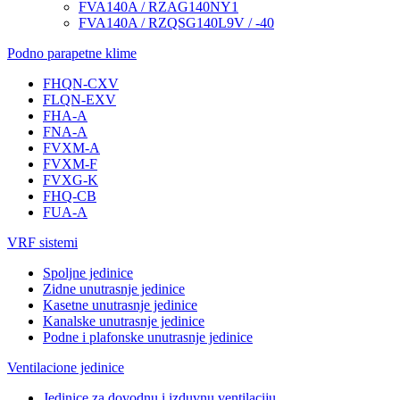
FVA140A / RZAG140NY1
FVA140A / RZQSG140L9V / -40
Podno parapetne klime
FHQN-CXV
FLQN-EXV
FHA-A
FNA-A
FVXM-A
FVXM-F
FVXG-K
FHQ-CB
FUA-A
VRF sistemi
Spoljne jedinice
Zidne unutrasnje jedinice
Kasetne unutrasnje jedinice
Kanalske unutrasnje jedinice
Podne i plafonske unutrasnje jedinice
Ventilacione jedinice
Jedinice za dovodnu i izduvnu ventilaciju