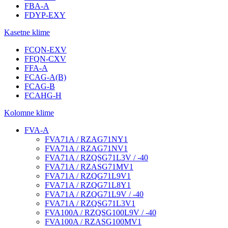
FBA-A
FDYP-EXY
Kasetne klime
FCQN-EXV
FFQN-CXV
FFA-A
FCAG-A(B)
FCAG-B
FCAHG-H
Kolomne klime
FVA-A
FVA71A / RZAG71NY1
FVA71A / RZAG71NV1
FVA71A / RZQSG71L3V / -40
FVA71A / RZASG71MV1
FVA71A / RZQG71L9V1
FVA71A / RZQG71L8Y1
FVA71A / RZQG71L9V / -40
FVA71A / RZQSG71L3V1
FVA100A / RZQSG100L9V / -40
FVA100A / RZASG100MV1