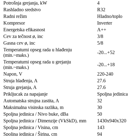
Potrošnja grejanja, kW
4
Rashladno sredstvo
R32
Radni režim
Hladno/toplo
Kompresor
Inverter
Energetska efikasnost
A++
Cev za tečnost ø, inc
3/8
Gasna cev ø, inc
5/8
Temperaturni opseg rada u hlađenju
-20...+52
(min.~maks.)
Temperaturni opseg rada u grejanju
-20...+18
(min.~maks.)
Napon, V
220-240
Struja hlađenja, A
27.6
Struja grejanja, A
27.6
Prikljucak za napajanje
Spoljna jedinica
Automatska strujna zastita, A
32
Maksimalna visinska razlika, m
30
Spoljna jedinica / Nivo buke, dBa
50
Spoljna jedinica / Dimenzije (VkSkD), mm
1430x940x320
Spoljna jedinica / Visina, сm
143
Spoljna jedinica / Širina, сm
94