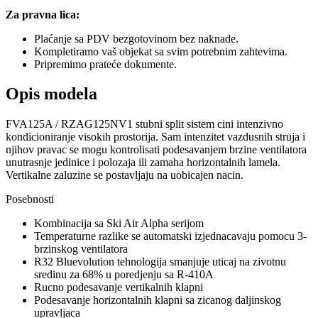
Za pravna lica:
Plaćanje sa PDV bezgotovinom bez naknade.
Kompletiramo vaš objekat sa svim potrebnim zahtevima.
Pripremimo prateće dokumente.
Opis modela
FVA125A / RZAG125NV1 stubni split sistem cini intenzivno
kondicioniranje visokih prostorija. Sam intenzitet vazdusnih struja i
njihov pravac se mogu kontrolisati podesavanjem brzine ventilatora
unutrasnje jedinice i polozaja ili zamaha horizontalnih lamela.
Vertikalne zaluzine se postavljaju na uobicajen nacin.
Posebnosti
Kombinacija sa Ski Air Alpha serijom
Temperaturne razlike se automatski izjednacavaju pomocu 3-
brzinskog ventilatora
R32 Bluevolution tehnologija smanjuje uticaj na zivotnu
sredinu za 68% u poredjenju sa R-410A
Rucno podesavanje vertikalnih klapni
Podesavanje horizontalnih klapni sa zicanog daljinskog
upravljaca