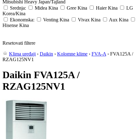
Mitsubishi Heavy
Japan/Tajland
Srednja:
Midea
Kina
Gree
Kina
Haier
Kina
LG
Korea/Kina
Ekonomska:
Venting
Kina
Vivax
Kina
Aux
Kina
Hisense
Kina
Resetovati filtere
Klima uređaji
›
Daikin
›
Kolomne klime
›
FVA-A
› FVA125A /
RZAG125NV1
Daikin FVA125A /
RZAG125NV1