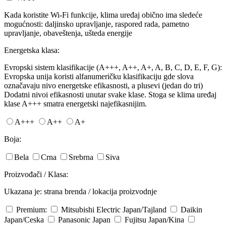
Kada koristite Wi-Fi funkcije, klima uređaj obično ima sledeće
mogućnosti: daljinsko upravljanje, raspored rada, pametno
upravljanje, obaveštenja, ušteda energije
Energetska klasa:
Evropski sistem klasifikacije (A+++, A++, A+, A, B, C, D, E, F, G):
Evropska unija koristi alfanumeričku klasifikaciju gde slova
označavaju nivo energetske efikasnosti, a plusevi (jedan do tri)
Dodatni nivoi efikasnosti unutar svake klase. Stoga se klima uređaj
klase A+++ smatra energetski najefikasnijim.
A+++
A++
A+
Boja:
Bela
Crna
Srebrna
Siva
Proizvođači / Klasa:
Ukazana je: strana brenda / lokacija proizvodnje
Premium:
Mitsubishi Electric
Japan/Tajland
Daikin
Japan/Ceska
Panasonic
Japan
Fujitsu
Japan/Kina