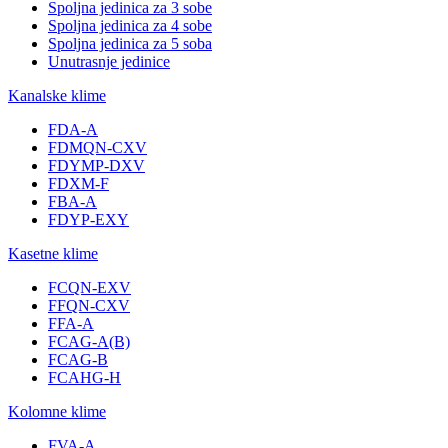
Spoljna jedinica za 3 sobe
Spoljna jedinica za 4 sobe
Spoljna jedinica za 5 soba
Unutrasnje jedinice
Kanalske klime
FDA-A
FDMQN-CXV
FDYMP-DXV
FDXM-F
FBA-A
FDYP-EXY
Kasetne klime
FCQN-EXV
FFQN-CXV
FFA-A
FCAG-A(B)
FCAG-B
FCAHG-H
Kolomne klime
FVA-A