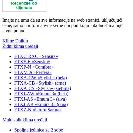
Imajte na umu da su sve informacije na web stranici, uključujući
cene, samo u informativne svrhe i ni pod kojim okolnostima nije
javna ponuda.
Klime Daikin
Zidni klima uređaji
FTXC-RXC «Sensira»
FTXF-E «Sensira»
FTXP-N «Comfora»
FTXM-A «Perfera»
FTXA-CW «Stylish» (bela)
FTXA-CB «Stylish» (crna)
FTXA-CS «Stylish» (srebrna)
FTXJ-AW «Emura 3» (bela)
FTXJ-AS «Emura 3» (siva)
FTXJ-AB «Emura 3» (crna)
FTXZ-N «Ururu Sarara»
Multi split klima uređaji
Spoljna jedinica za 2 sobe