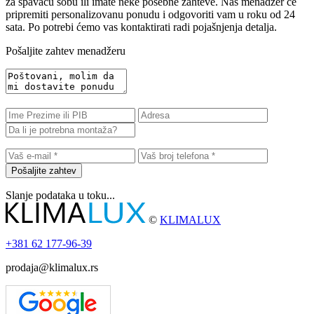
za spavaću sobu ili imate neke posebne zahteve. Naš menadžer će
pripremiti personalizovanu ponudu i odgovoriti vam u roku od 24
sata. Po potrebi ćemo vas kontaktirati radi pojašnjenja detalja.
Pošaljite zahtev menadžeru
Pošaljite zahtev
Slanje podataka u toku...
©
KLIMALUX
+381
62 177-96-39
prodaja@klimalux.rs