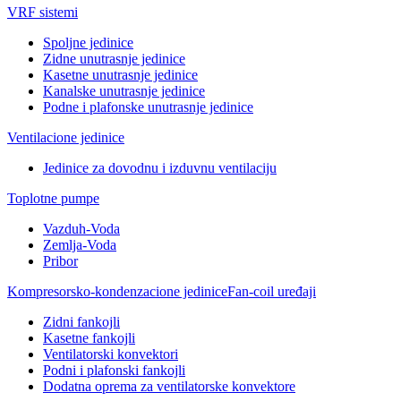
VRF sistemi
Spoljne jedinice
Zidne unutrasnje jedinice
Kasetne unutrasnje jedinice
Kanalske unutrasnje jedinice
Podne i plafonske unutrasnje jedinice
Ventilacione jedinice
Jedinice za dovodnu i izduvnu ventilaciju
Toplotne pumpe
Vazduh-Voda
Zemlja-Voda
Pribor
Kompresorsko-kondenzacione jedinice
Fan-coil uređaji
Zidni fankojli
Kasetne fankojli
Ventilatorski konvektori
Podni i plafonski fankojli
Dodatna oprema za ventilatorske konvektore