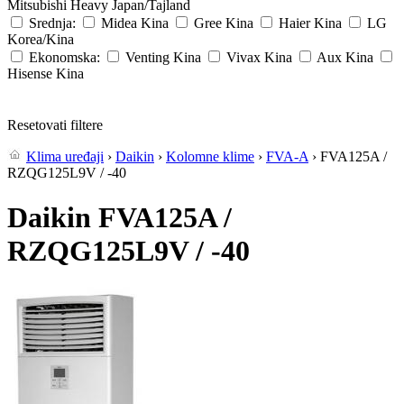
Mitsubishi Heavy
Japan/Tajland
Srednja:
Midea
Kina
Gree
Kina
Haier
Kina
LG
Korea/Kina
Ekonomska:
Venting
Kina
Vivax
Kina
Aux
Kina
Hisense
Kina
Resetovati filtere
Klima uređaji
›
Daikin
›
Kolomne klime
›
FVA-A
› FVA125A /
RZQG125L9V / -40
Daikin FVA125A /
RZQG125L9V / -40