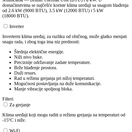
domaćinstvima se najčešće koriste klima uređaji sa snagom hlađenja
od 2.6 kW (9000 BTU), 3.5 kW (12000 BTU) i 5 kW
(18000 BTU).
Inverter
Inverterni klima uređaj, za razliku od običnog, može glatko menjati
snagu rada, i zbog toga ima niz prednosti:
Štednja električne energije.
Niži nivo buke.
Preciznije održavanje zadate temperature.
Brže hlađenje prostora.
Duži resurs.
Rad u režimu grejanja pri nižoj temperaturi.
Mogućnost postavljanja na duže komunikacije.
Manje vibracije spoljnog bloka.
Filteri
Za grejanje
Klima uređaji koji mogu raditi u režimu grejanja na temperaturi od
-15°C i niže.
Wi-Fi