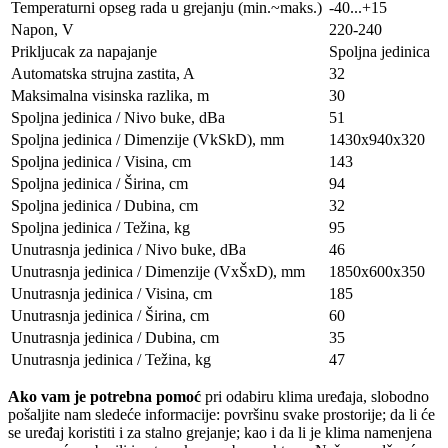
Temperaturni opseg rada u grejanju (min.~maks.)
-40...+15
Napon, V
220-240
Prikljucak za napajanje
Spoljna jedinica
Automatska strujna zastita, A
32
Maksimalna visinska razlika, m
30
Spoljna jedinica / Nivo buke, dBa
51
Spoljna jedinica / Dimenzije (VkSkD), mm
1430x940x320
Spoljna jedinica / Visina, сm
143
Spoljna jedinica / Širina, сm
94
Spoljna jedinica / Dubina, сm
32
Spoljna jedinica / Težina, kg
95
Unutrasnja jedinica / Nivo buke, dBa
46
Unutrasnja jedinica / Dimenzije (VxŠxD), mm
1850x600x350
Unutrasnja jedinica / Visina, сm
185
Unutrasnja jedinica / Širina, сm
60
Unutrasnja jedinica / Dubina, сm
35
Unutrasnja jedinica / Težina, kg
47
Ako vam je potrebna pomoć
pri odabiru klima uređaja, slobodno
pošaljite nam sledeće informacije: površinu svake prostorije; da li će
se uređaj koristiti i za stalno grejanje; kao i da li je klima namenjena