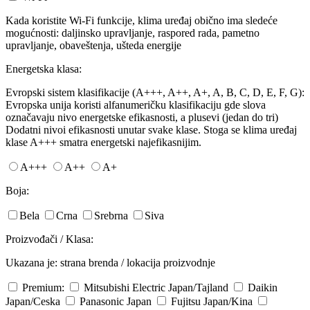
Kada koristite Wi-Fi funkcije, klima uređaj obično ima sledeće
mogućnosti: daljinsko upravljanje, raspored rada, pametno
upravljanje, obaveštenja, ušteda energije
Energetska klasa:
Evropski sistem klasifikacije (A+++, A++, A+, A, B, C, D, E, F, G):
Evropska unija koristi alfanumeričku klasifikaciju gde slova
označavaju nivo energetske efikasnosti, a plusevi (jedan do tri)
Dodatni nivoi efikasnosti unutar svake klase. Stoga se klima uređaj
klase A+++ smatra energetski najefikasnijim.
A+++
A++
A+
Boja:
Bela
Crna
Srebrna
Siva
Proizvođači / Klasa:
Ukazana je: strana brenda / lokacija proizvodnje
Premium:
Mitsubishi Electric
Japan/Tajland
Daikin
Japan/Ceska
Panasonic
Japan
Fujitsu
Japan/Kina