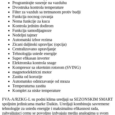
Programirajte susenje na vazduhu
Dvostruka kontrola temperature
Filter za vazduh sa tretmanom protiv budji
Funkcija nocnog cuvanja
Nema funkcije za kucu
Kontrola jednim dodirom
Funkcija samodijagnoze
Nedeljni tajmer
Automatski izbor rezima
Zicani daljinski upravljac (opcija)
Centralizovano upravljanje
Tehnologija ustede energije
Super efikasan inverter
Elektronska kontrola snage
Kompresor sa okretnim rotorom (SVING)
magnetoelektricni motor
Zastita od korozije
Automatsko odmrzavanje od mraza
Temperaturna zastita
Komplet za niske temperature
FVA-A/RZKG-L su podni klima uredjaji sa SEZONSKIM SMART
spoljnim jedinicama marke Daikin. Uredjaji kombinuju savremene
tehnologije za ustedu energije i maksimalnu efikasnost rada,
zahvaljujuci cemu se povoljno izdvajaju medju analogima u svom