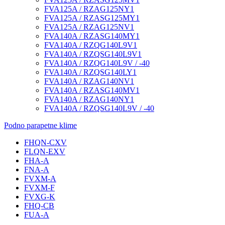
FVA125A / RZAG125NY1
FVA125A / RZASG125MY1
FVA125A / RZAG125NV1
FVA140A / RZASG140MY1
FVA140A / RZQG140L9V1
FVA140A / RZQSG140L9V1
FVA140A / RZQG140L9V / -40
FVA140A / RZQSG140LY1
FVA140A / RZAG140NV1
FVA140A / RZASG140MV1
FVA140A / RZAG140NY1
FVA140A / RZQSG140L9V / -40
Podno parapetne klime
FHQN-CXV
FLQN-EXV
FHA-A
FNA-A
FVXM-A
FVXM-F
FVXG-K
FHQ-CB
FUA-A