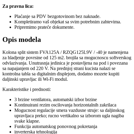
Za pravna lica:
Plaćanje sa PDV bezgotovinom bez naknade.
Kompletiramo vaš objekat sa svim potrebnim zahtevima.
Pripremimo prateće dokumente.
Opis modela
Kolona split sistem FVA125A / RZQG125L9V / -40 je namenjena
za hladjenje povrsine od 125 m2. brojila sa mogucnoscu softverskog
odvlazivanja. Unutrasnja jedinica je postavljena na pod i povezana
sa napajanjem od 220 V. Na prednjoj strani kucista nalazi se
kontrolna tabla sa digitalnim displejom, dodatno mozete kupiti
daljinski upravljac ili Wi-Fi modul.
Karakteristike i prednosti:
3 brzine ventilatora, automatski izbor brzine
Kontinuirani rezim oscilovanja horizontalnih zakrilaca
Mogucnost regulacije smera vazdusne struje: sa daljinskog
upravljaca preko; rucno vertikalno sa izborom ugla nagiba
svake klapne.
Funkcija automatskog ponovnog pokretanja
inverterska tehnologija