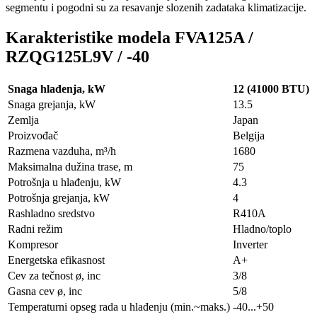
segmentu i pogodni su za resavanje slozenih zadataka klimatizacije.
Karakteristike modela FVA125A /
RZQG125L9V / -40
Snaga hlađenja, kW
12 (41000 BTU)
Snaga grejanja, kW
13.5
Zemlja
Japan
Proizvođač
Belgija
Razmena vazduha, m³/h
1680
Maksimalna dužina trase, m
75
Potrošnja u hlađenju, kW
4.3
Potrošnja grejanja, kW
4
Rashladno sredstvo
R410A
Radni režim
Hladno/toplo
Kompresor
Inverter
Energetska efikasnost
A+
Cev za tečnost ø, inc
3/8
Gasna cev ø, inc
5/8
Temperaturni opseg rada u hlađenju (min.~maks.)
-40...+50