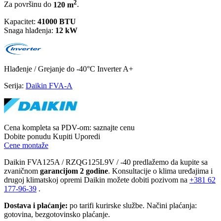
2
Za površinu do
120 m
.
Kapacitet:
41000 BTU
Snaga hlađenja:
12 kW
Hlađenje / Grejanje
do -40°C
Inverter
A+
Serija:
Daikin FVA-A
Cena kompleta sa PDV-om:
saznajte cenu
Dobite ponudu
Kupiti
Uporedi
Cene montaže
Daikin FVA125A / RZQG125L9V / -40 predlažemo da kupite sa
zvaničnom
garancijom 2 godine
. Konsultacije o klima uređajima i
drugoj klimatskoj opremi Daikin možete dobiti pozivom na
+381
62
177-96-39
.
Dostava i plaćanje:
po tarifi kurirske službe. Načini plaćanja:
gotovina, bezgotovinsko plaćanje.