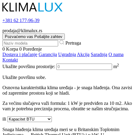
+381
62 177-96-39
prodaja@klimalux.rs
Pozvaćemo vas
Pošaljite zahtev
Pretraga
0
Korpa
0
Poređenje
Dostava i plaćanje
Garancija
Ugradnja
Akcija
Saradnja
O nama
Kontakt
2
Ukažite površinu prostorije:
m
Ukažite površinu sobe.
Osnovna karakteristika klima uređaja - je snaga hlađenja. Ona zavisi
od zapremine prostora koji se hladi.
Za većinu slučajeva važi formula: 1 kW je predviđen za 10 m2. Ako
vam je potrebna preciznija procena, obratite se našim stručnjacima.
ili
Snaga hlađenja klima uređaja meri se u Britanskim Toplotnim
Jedinicama — British Thermal Unit (BTU) i u kW. U