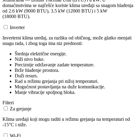
domaćinstvima se najčešće koriste klima uređaji sa snagom hlađenja
od 2.6 kW (9000 BTU), 3.5 kW (12000 BTU) i 5 kW
(18000 BTU).
Inverter
Inverterni klima uređaj, za razliku od običnog, može glatko menjati
snagu rada, i zbog toga ima niz prednosti:
Štednja električne energije.
Niži nivo buke.
Preciznije održavanje zadate temperature.
Brže hlađenje prostora.
Duži resurs.
Rad u režimu grejanja pri nižoj temperaturi.
Mogućnost postavljanja na duže komunikacije.
Manje vibracije spoljnog bloka.
Filteri
Za grejanje
Klima uređaji koji mogu raditi u režimu grejanja na temperaturi od
-15°C i niže.
Wi-Fi