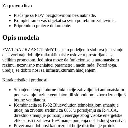
Za pravna lica:
Plaćanje sa PDV bezgotovinom bez naknade.
Kompletiramo vaš objekat sa svim potrebnim zahtevima.
Pripremimo prateće dokumente.
Opis modela
FVA125A / RZASG125MY1 sistem podeljenih stubova je u stanju
da stvori najudobnije mikroklimatske uslove u prostorijama sa
velikim prometom. Jedinica moze da funkcionise u automatskom
rezimu, nezavisno menjajuci parametre i nacin rada. Pored toga,
uredjaj se dobro nosi sa infrastrukturnim hladjenjem.
Karakteristike i prednosti:
Smanjene temperaturne fluktuacije zahvaljujuci automatskom
podesavanju brzine ventilatora ili slobodnom izboru izmedju 3
brzine ventilatora.
Kombinacija sa R-32 Bluevolution tehnologijom smanjuje
uticaj na zivotnu sredinu za 68% u poredjenju sa R-410A,
direktno smanjuje potrosnju energije zbog visoke energetske
efikasnosti i zahteva 16% manje punjenja rashladnog sredstva.
Povecana udobnost kao rezultat bolje distribucije protoka