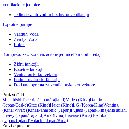
Ventilacione jedinice
Jedinice za dovodnu i izduvnu ventilaciju
Toplotne pumpe
Vazduh-Voda
Zemlja-Voda
Pribor
Kompresorsko-kondenzacione jedinice
Fan-coil uređaji
Zidni fankojli
Kasetne fankojli
Ventilatorski konvektori
Podni i plafonski fankojli
Dodatna oprema za ventilatorske konvektore
Proizvođači
Mitsubishi Electric
(Japan/Tajland)
Midea
(Kina)
Daikin
(Japan/Ceska)
Gree
(Kina)
Haier
(Kina)
LG
(Korea/Kina)
Venting
(Kina)
Vivax
(Kina)
Panasonic
(Japan)
Fujitsu
(Japan/Kina)
Mitsubishi
Heavy
(Japan/Tajland)
Aux
(Kina)
Hisense
(Kina)
Toshiba
(Japan/Tajland)
Hitachi
(Japan/Kina)
Za vise prostorija