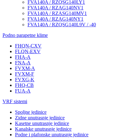
FVA140A / RZQSG140LY1
FVA140A / RZAG140NV1
FVA140A / RZASG140MV1
FVA140A / RZAG140NY1
FVA140A / RZQSG140L9V / -40
Podno parapetne klime
FHQN-CXV
FLQN-EXV
FHA-A
FNA-A
FVXM-A
FVXM-F
FVXG-K
FHQ-CB
FUA-A
VRF sistemi
Spoljne jedinice
Zidne unutrasnje jedinice
Kasetne unutrasnje jedinice
Kanalske unutrasnje jedinice
Podne i plafonske unutrasnje jedinice