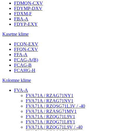
FDMQN-CXV
FDYMP-DXV
FDXM-F
FBA-A
FDYP-EXY
Kasetne klime
FCQN-EXV
FFQN-CXV
FFA-A
FCAG-A(B)
FCAG-B
FCAHG-H
Kolomne klime
FVA-A
FVA71A / RZAG71NY1
FVA71A / RZAG71NV1
FVA71A / RZQSG71L3V / -40
FVA71A / RZASG71MV1
FVA71A / RZQG71L9V1
FVA71A / RZQG71L8Y1
FVA71A / RZQG71L9V / -40