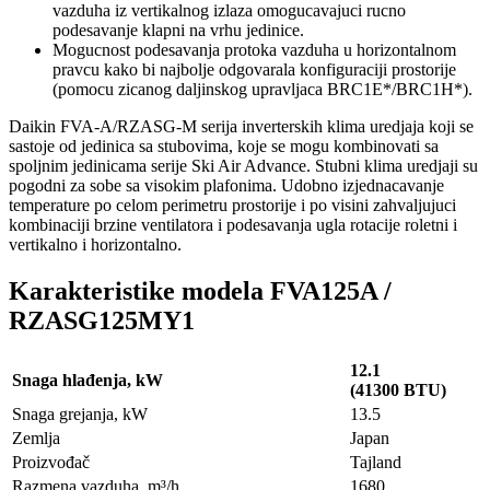
vazduha iz vertikalnog izlaza omogucavajuci rucno
podesavanje klapni na vrhu jedinice.
Mogucnost podesavanja protoka vazduha u horizontalnom
pravcu kako bi najbolje odgovarala konfiguraciji prostorije
(pomocu zicanog daljinskog upravljaca BRC1E*/BRC1H*).
Daikin FVA-A/RZASG-M serija inverterskih klima uredjaja koji se
sastoje od jedinica sa stubovima, koje se mogu kombinovati sa
spoljnim jedinicama serije Ski Air Advance. Stubni klima uredjaji su
pogodni za sobe sa visokim plafonima. Udobno izjednacavanje
temperature po celom perimetru prostorije i po visini zahvaljujuci
kombinaciji brzine ventilatora i podesavanja ugla rotacije roletni i
vertikalno i horizontalno.
Karakteristike modela FVA125A /
RZASG125MY1
12.1
Snaga hlađenja, kW
(41300 BTU)
Snaga grejanja, kW
13.5
Zemlja
Japan
Proizvođač
Tajland
Razmena vazduha, m³/h
1680