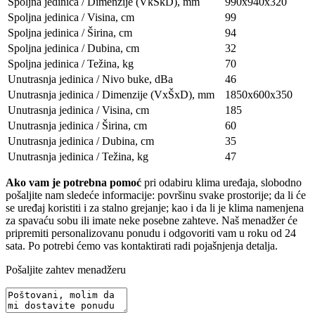
Spoljna jedinica / Dimenzije (VkSkD), mm
990x940x320
Spoljna jedinica / Visina, сm
99
Spoljna jedinica / Širina, сm
94
Spoljna jedinica / Dubina, сm
32
Spoljna jedinica / Težina, kg
70
Unutrasnja jedinica / Nivo buke, dBa
46
Unutrasnja jedinica / Dimenzije (VxŠxD), mm
1850х600х350
Unutrasnja jedinica / Visina, сm
185
Unutrasnja jedinica / Širina, сm
60
Unutrasnja jedinica / Dubina, сm
35
Unutrasnja jedinica / Težina, kg
47
Ako vam je potrebna pomoć
pri odabiru klima uređaja, slobodno
pošaljite nam sledeće informacije: površinu svake prostorije; da li će
se uređaj koristiti i za stalno grejanje; kao i da li je klima namenjena
za spavaću sobu ili imate neke posebne zahteve. Naš menadžer će
pripremiti personalizovanu ponudu i odgovoriti vam u roku od 24
sata. Po potrebi ćemo vas kontaktirati radi pojašnjenja detalja.
Pošaljite zahtev menadžeru