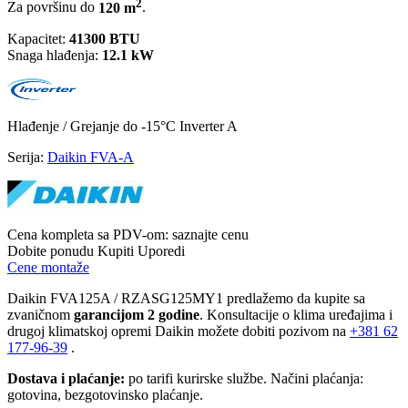
2
Za površinu do
120 m
.
Kapacitet:
41300 BTU
Snaga hlađenja:
12.1 kW
Hlađenje / Grejanje
do -15°C
Inverter
A
Serija:
Daikin FVA-A
Cena kompleta sa PDV-om:
saznajte cenu
Dobite ponudu
Kupiti
Uporedi
Cene montaže
Daikin FVA125A / RZASG125MY1 predlažemo da kupite sa
zvaničnom
garancijom 2 godine
. Konsultacije o klima uređajima i
drugoj klimatskoj opremi Daikin možete dobiti pozivom na
+381
62
177-96-39
.
Dostava i plaćanje:
po tarifi kurirske službe. Načini plaćanja:
gotovina, bezgotovinsko plaćanje.