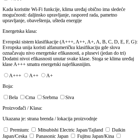
Kada koristite Wi-Fi funkcije, klima uređaj obično ima sledeće
mogućnosti: daljinsko upravljanje, raspored rada, pametno
upravljanje, obaveštenja, ušteda energije
Energetska klasa:
Evropski sistem klasifikacije (A+++, A++, A+, A, B, C, D, E, F, G):
Evropska unija koristi alfanumeričku klasifikaciju gde slova
označavaju nivo energetske efikasnosti, a plusevi (jedan do tri)
Dodatni nivoi efikasnosti unutar svake klase. Stoga se klima uređaj
klase A+++ smatra energetski najefikasnijim.
A+++
A++
A+
Boja:
Bela
Crna
Srebrna
Siva
Proizvođači / Klasa:
Ukazana je: strana brenda / lokacija proizvodnje
Premium:
Mitsubishi Electric
Japan/Tajland
Daikin
Japan/Ceska
Panasonic
Japan
Fujitsu
Japan/Kina