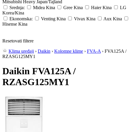
Mitsubishi Heavy
Japan/Tajland
Srednja:
Midea
Kina
Gree
Kina
Haier
Kina
LG
Korea/Kina
Ekonomska:
Venting
Kina
Vivax
Kina
Aux
Kina
Hisense
Kina
Resetovati filtere
Klima uređaji
›
Daikin
›
Kolomne klime
›
FVA-A
› FVA125A /
RZASG125MY1
Daikin FVA125A /
RZASG125MY1