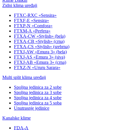
Klime Daikin
Zidni klima uređaji
FTXC-RXC «Sensira»
FTXF-E «Sensira»
FTXP-N «Comfora»
FTXM-A «Perfera»
FTXA-CW «Stylish» (bela)
FTXA-CB «Stylish» (crna)
FTXA-CS «Stylish» (srebrna)
FTXJ-AW «Emura 3» (bela)
FTXJ-AS «Emura 3» (siva)
FTXJ-AB «Emura 3» (crna)
FTXZ-N «Ururu Sarara»
Multi split klima uređaji
Spoljna jedinica za 2 sobe
Spoljna jedinica za 3 sobe
Spoljna jedinica za 4 sobe
Spoljna jedinica za 5 soba
Unutrasnje jedinice
Kanalske klime
FDA-A