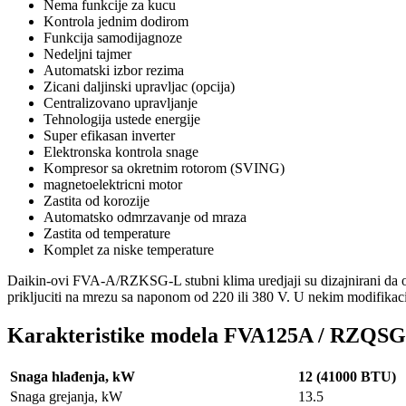
Nema funkcije za kucu
Kontrola jednim dodirom
Funkcija samodijagnoze
Nedeljni tajmer
Automatski izbor rezima
Zicani daljinski upravljac (opcija)
Centralizovano upravljanje
Tehnologija ustede energije
Super efikasan inverter
Elektronska kontrola snage
Kompresor sa okretnim rotorom (SVING)
magnetoelektricni motor
Zastita od korozije
Automatsko odmrzavanje od mraza
Zastita od temperature
Komplet za niske temperature
Daikin-ovi FVA-A/RZKSG-L stubni klima uredjaji su dizajnirani da o
prikljuciti na mrezu sa naponom od 220 ili 380 V. U nekim modifikac
Karakteristike modela FVA125A / RZQSG
Snaga hlađenja, kW
12 (41000 BTU)
Snaga grejanja, kW
13.5