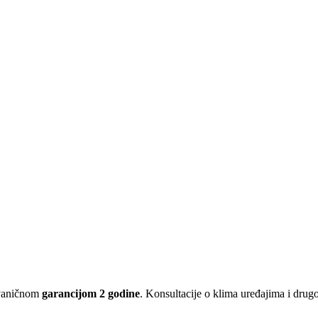
zvaničnom
garancijom 2 godine
. Konsultacije o klima uređajima i dru