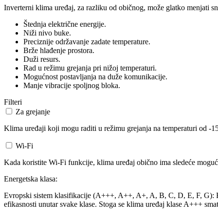
Inverterni klima uređaj, za razliku od običnog, može glatko menjati sn
Štednja električne energije.
Niži nivo buke.
Preciznije održavanje zadate temperature.
Brže hlađenje prostora.
Duži resurs.
Rad u režimu grejanja pri nižoj temperaturi.
Mogućnost postavljanja na duže komunikacije.
Manje vibracije spoljnog bloka.
Filteri
Za grejanje
Klima uređaji koji mogu raditi u režimu grejanja na temperaturi od -15
Wi-Fi
Kada koristite Wi-Fi funkcije, klima uređaj obično ima sledeće mogućn
Energetska klasa:
Evropski sistem klasifikacije (A+++, A++, A+, A, B, C, D, E, F, G): Ev
efikasnosti unutar svake klase. Stoga se klima uređaj klase A+++ smat