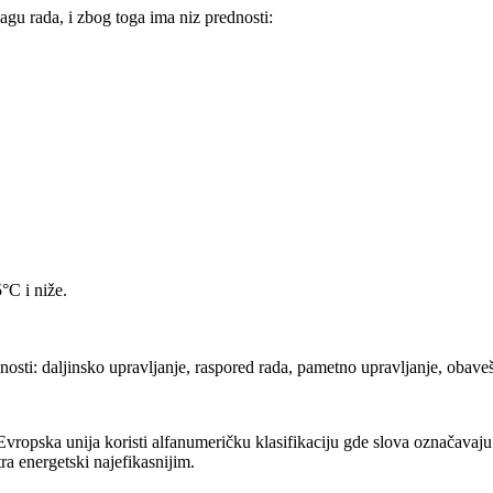
agu rada, i zbog toga ima niz prednosti:
°C i niže.
osti: daljinsko upravljanje, raspored rada, pametno upravljanje, obaveš
ropska unija koristi alfanumeričku klasifikaciju gde slova označavaju n
ra energetski najefikasnijim.