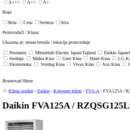
A+++
A++
A+
Boja:
Bela
Crna
Srebrna
Siva
Proizvođači / Klasa:
Ukazana je: strana brenda / lokacija proizvodnje
Premium:
Mitsubishi Electric
Japan/Tajland
Daikin
Japan
Srednja:
Midea
Kina
Gree
Kina
Haier
Kina
LG
Ko
Ekonomska:
Venting
Kina
Vivax
Kina
Aux
Kina
Resetovati filtere
Klima uređaji
›
Daikin
›
Kolomne klime
›
FVA-A
› FVA125A / R
Daikin FVA125A / RZQSG125L9