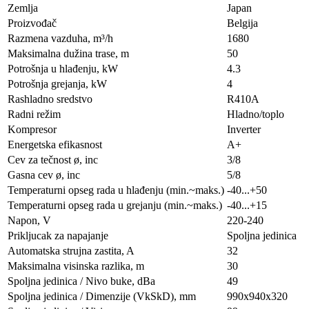
Zemlja
Japan
Proizvođač
Belgija
Razmena vazduha, m³/h
1680
Maksimalna dužina trase, m
50
Potrošnja u hlađenju, kW
4.3
Potrošnja grejanja, kW
4
Rashladno sredstvo
R410A
Radni režim
Hladno/toplo
Kompresor
Inverter
Energetska efikasnost
A+
Cev za tečnost ø, inc
3/8
Gasna cev ø, inc
5/8
Temperaturni opseg rada u hlađenju (min.~maks.)
-40...+50
Temperaturni opseg rada u grejanju (min.~maks.)
-40...+15
Napon, V
220-240
Prikljucak za napajanje
Spoljna jedinica
Automatska strujna zastita, A
32
Maksimalna visinska razlika, m
30
Spoljna jedinica / Nivo buke, dBa
49
Spoljna jedinica / Dimenzije (VkSkD), mm
990x940x320