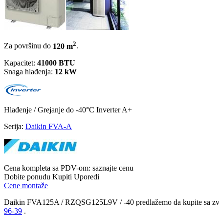
2
Za površinu do
120 m
.
Kapacitet:
41000 BTU
Snaga hlađenja:
12 kW
Hlađenje / Grejanje
do -40°C
Inverter
A+
Serija:
Daikin FVA-A
Cena kompleta sa PDV-om:
saznajte cenu
Dobite ponudu
Kupiti
Uporedi
Cene montaže
Daikin FVA125A / RZQSG125L9V / -40 predlažemo da kupite sa 
96-39
.