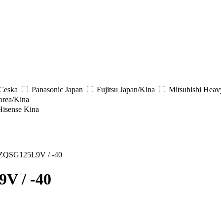
/Ceska
Panasonic
Japan
Fujitsu
Japan/Kina
Mitsubishi Heav
rea/Kina
Hisense
Kina
ZQSG125L9V / -40
V / -40