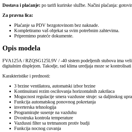
Dostava i plaćanje:
po tarifi kurirske službe. Načini plaćanja: gotov
Za pravna lica:
Plaćanje sa PDV bezgotovinom bez naknade.
Kompletiramo vaš objekat sa svim potrebnim zahtevima.
Pripremimo prateće dokumente.
Opis modela
FVA125A / RZQSG125L9V / -40 sistem podeljenih stubova ima veliku 
digitalnim displejom. Takodje, rad klima uredjaja moze se kontrolisat
Karakteristike i prednosti:
3 brzine ventilatora, automatski izbor brzine
Kontinuirani rezim oscilovanja horizontalnih zakrilaca
Mogucnost regulacije smera vazdusne struje: sa daljinskog upra
Funkcija automatskog ponovnog pokretanja
inverterska tehnologija
Programirajte susenje na vazduhu
Dvostruka kontrola temperature
Vazdusni filter sa tretmanom protiv budji
Funkcija nocnog cuvanja