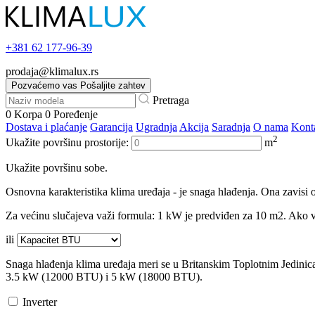
+381
62 177-96-39
prodaja@klimalux.rs
Pozvaćemo vas
Pošaljite zahtev
Pretraga
0
Korpa
0
Poređenje
Dostava i plaćanje
Garancija
Ugradnja
Akcija
Saradnja
O nama
Kont
2
Ukažite površinu prostorije:
m
Ukažite površinu sobe.
Osnovna karakteristika klima uređaja - je snaga hlađenja. Ona zavisi o
Za većinu slučajeva važi formula: 1 kW je predviđen za 10 m2. Ako va
ili
Snaga hlađenja klima uređaja meri se u Britanskim Toplotnim Jedini
3.5 kW (12000 BTU) i 5 kW (18000 BTU).
Inverter