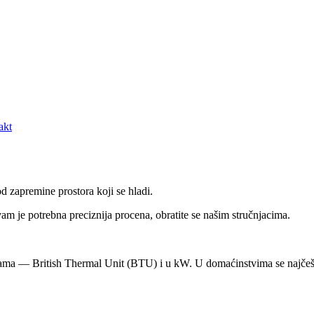
akt
d zapremine prostora koji se hladi.
m je potrebna preciznija procena, obratite se našim stručnjacima.
cama — British Thermal Unit (BTU) i u kW. U domaćinstvima se najčeš