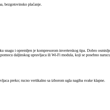
ina, bezgotovinsko plaćanje.
snagu i opremljen je kompresorom inverterskog tipa. Dobro osmisljen
i pomocu daljinskog upravljaca ili Wi-Fi modula, koji se posebno narucu
vljaca preko; rucno vertikalno sa izborom ugla nagiba svake klapne.