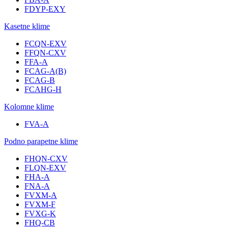
FDYP-EXY
Kasetne klime
FCQN-EXV
FFQN-CXV
FFA-A
FCAG-A(B)
FCAG-B
FCAHG-H
Kolomne klime
FVA-A
Podno parapetne klime
FHQN-CXV
FLQN-EXV
FHA-A
FNA-A
FVXM-A
FVXM-F
FVXG-K
FHQ-CB