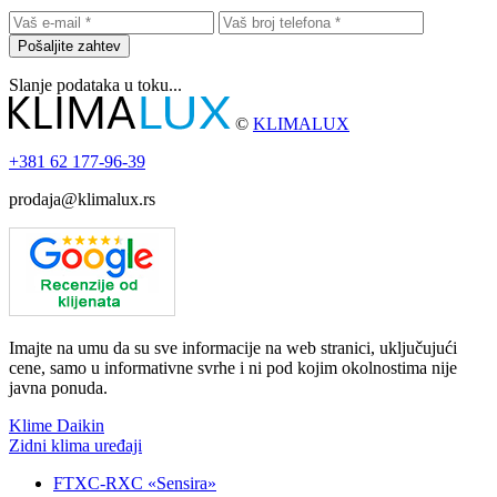
Pošaljite zahtev
Slanje podataka u toku...
©
KLIMALUX
+381
62 177-96-39
prodaja@klimalux.rs
Imajte na umu da su sve informacije na web stranici, uključujući
cene, samo u informativne svrhe i ni pod kojim okolnostima nije
javna ponuda.
Klime Daikin
Zidni klima uređaji
FTXC-RXC «Sensira»