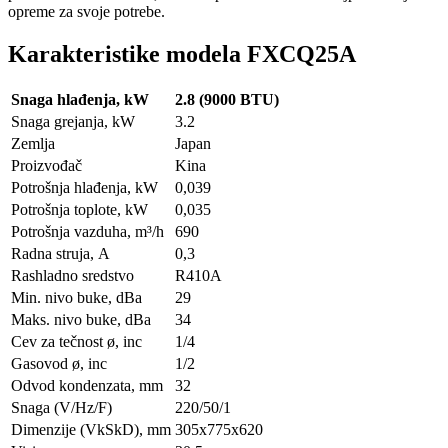
opreme za svoje potrebe.
Karakteristike modela FXCQ25A
Snaga hlađenja, kW
2.8 (9000 BTU)
Snaga grejanja, kW
3.2
Zemlja
Japan
Proizvođač
Kina
Potrošnja hlađenja, kW
0,039
Potrošnja toplote, kW
0,035
Potrošnja vazduha, m³/h
690
Radna struja, А
0,3
Rashladno sredstvo
R410A
Min. nivo buke, dBa
29
Maks. nivo buke, dBa
34
Cev za tečnost ø, inc
1/4
Gasovod ø, inc
1/2
Odvod kondenzata, mm
32
Snaga (V/Hz/F)
220/50/1
Dimenzije (VkSkD), mm
305x775x620