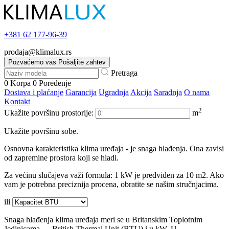
+381
62 177-96-39
prodaja@klimalux.rs
Pozvaćemo vas
Pošaljite zahtev
Pretraga
0
Korpa
0
Poređenje
Dostava i plaćanje
Garancija
Ugradnja
Akcija
Saradnja
O nama
Kontakt
2
Ukažite površinu prostorije:
m
Ukažite površinu sobe.
Osnovna karakteristika klima uređaja - je snaga hlađenja. Ona zavisi
od zapremine prostora koji se hladi.
Za većinu slučajeva važi formula: 1 kW je predviđen za 10 m2. Ako
vam je potrebna preciznija procena, obratite se našim stručnjacima.
ili
Snaga hlađenja klima uređaja meri se u Britanskim Toplotnim
Jedinicama — British Thermal Unit (BTU) i u kW. U