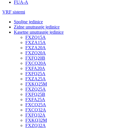
FUA-A
VRF sistemi
Spoljne jedinice
Zidne unutrasnje jedinice
Kasetne unutrasnje jedinice
FXZQ15A
FXZA15A
FXZA20A
FXZQ20A
FXFQ20B
FXCQ20A
FXFA20A
FXFQ25A
FXZA25A
FXKQ25M
FXZQ25A
FXFQ25B
FXFA25A
FXCQ25A
FXCQ32A
FXFQ32A
FXKQ32M
FXZQ32A