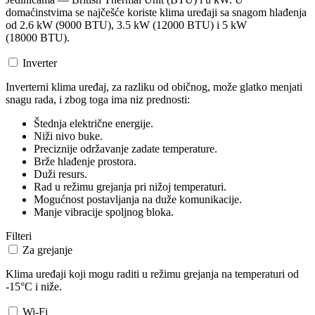
domaćinstvima se najčešće koriste klima uređaji sa snagom hlađenja
od 2.6 kW (9000 BTU), 3.5 kW (12000 BTU) i 5 kW
(18000 BTU).
Inverter
Inverterni klima uređaj, za razliku od običnog, može glatko menjati
snagu rada, i zbog toga ima niz prednosti:
Štednja električne energije.
Niži nivo buke.
Preciznije održavanje zadate temperature.
Brže hlađenje prostora.
Duži resurs.
Rad u režimu grejanja pri nižoj temperaturi.
Mogućnost postavljanja na duže komunikacije.
Manje vibracije spoljnog bloka.
Filteri
Za grejanje
Klima uređaji koji mogu raditi u režimu grejanja na temperaturi od
-15°C i niže.
Wi-Fi