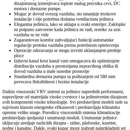
dizajniranog izmenjivaca toplote malog precnika cevi, DC
motora i drenazne pumpe.
Moguc je dovod svezeg vazduha, sto smanjuje troskove
instalacije i nije potrebna dodatna ventilaciona jedinica
Elegantna jedinica, lako se uklapa u svaki enterijer. Zaklopke
su potpuno zatvorene kada jedinica ne radi, resetke za usis
vazduha se ne vide
Zagarantovan komfor zahvaljujuci funkciji automatske
regulacije protoka vazduha prema potrebnom opterecenju
Operacije odrzavanja se mogu izvrsiti uklanjanjem prednje
ploce
Izduvni kanal kroz kanal vam omogucava da optimizujete
distribuciju vazduha u prostorijama nepravilnog oblika ili
dovod vazduha u male susedne prostorije
Standardna drenazna pumpa sa podizanjem od 580 mm
povecava fleksibilnost i brzinu instalacije
Daikin visezonski VRV sistemi su jedinice naprednih performansi,
napravljene od materijala visoke cvrstoce i sa jedinstvenim dizajnom
svih komponenti visoke tehnologije. Svi predstavljeni modeli rade sa
najvisom klasom energetske efikasnosti i predstavljaju klimatsku
opremu velike snage. Porodicu visezonskih sistema klimatizacije
predstavljaju spoljasnji i unutrasnji moduli. Unutrasnje jedinice
ukljucuju uredjaje razlicitih dizajna - zidne, plafonske, kasetne,
podne i kanalne. Dakle, svaki kupac moze izabrati najprikladniji set