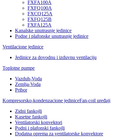
FXFA100A
FXFQ100A
FXCQ125A
FXFQ125B
FXFA125A
Kanalske unutrasnje jedinice
Podne i plafonske unutrasnje jedinice
Ventilacione jedinice
Jedinice za dovodnu i izduvnu ventilaciju
Toplotne pumpe
Vazduh-Voda
Zemlja-Voda
Pribor
Kompresorsko-kondenzacione jedinice
Fan-coil uređaji
Zidni fankojli
Kasetne fankojli
Ventilatorski konvektori
Podni i plafonski fankojli
Dodatna oprema za ventilatorske konvektore