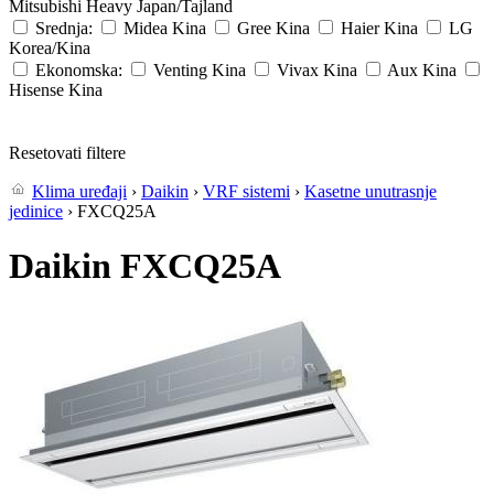
Mitsubishi Heavy
Japan/Tajland
Srednja:
Midea
Kina
Gree
Kina
Haier
Kina
LG
Korea/Kina
Ekonomska:
Venting
Kina
Vivax
Kina
Aux
Kina
Hisense
Kina
Resetovati filtere
Klima uređaji
›
Daikin
›
VRF sistemi
›
Kasetne unutrasnje
jedinice
› FXCQ25A
Daikin FXCQ25A