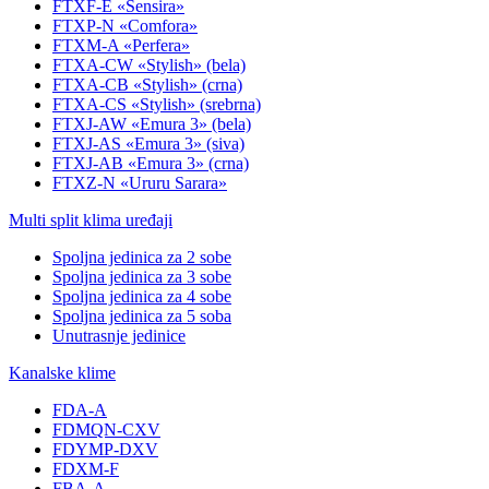
FTXF-E «Sensira»
FTXP-N «Comfora»
FTXM-A «Perfera»
FTXA-CW «Stylish» (bela)
FTXA-CB «Stylish» (crna)
FTXA-CS «Stylish» (srebrna)
FTXJ-AW «Emura 3» (bela)
FTXJ-AS «Emura 3» (siva)
FTXJ-AB «Emura 3» (crna)
FTXZ-N «Ururu Sarara»
Multi split klima uređaji
Spoljna jedinica za 2 sobe
Spoljna jedinica za 3 sobe
Spoljna jedinica za 4 sobe
Spoljna jedinica za 5 soba
Unutrasnje jedinice
Kanalske klime
FDA-A
FDMQN-CXV
FDYMP-DXV
FDXM-F
FBA-A