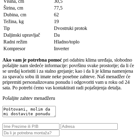
Visina, сm
30,5
Širina, сm
77,5
Dubina, сm
62
Težina, kg
19
Tip
Dvostruki protok
Daljinski upravljač
Da
Radni režim
Hladno/toplo
Kompresor
Inverter
Ako vam je potrebna pomoć
pri odabiru klima uređaja, slobodno
pošaljite nam sledeće informacije: površinu svake prostorije; da li će
se uređaj koristiti i za stalno grejanje; kao i da li je klima namenjena
za spavaću sobu ili imate neke posebne zahteve. Naš menadžer će
pripremiti personalizovanu ponudu i odgovoriti vam u roku od 24
sata. Po potrebi ćemo vas kontaktirati radi pojašnjenja detalja.
Pošaljite zahtev menadžeru