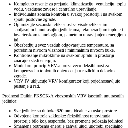
Kompletno resenje za grejanje, klimatizaciju, ventilaciju, toplu
vodu, vazdusne zavese i centralno upravljanje.
Individualna zonska kontrola u svakoj prostoriji i na svakom
spratu poslovne zgrade.
Optimizujte sezonsku efikasnost sa visokoefikasnim
spoljasnjim i unutrasnjim jedinicama, rekuperacijom toplote i
inverterskom tehnologijom, pametnim upravljanjem energijom
itd.
Obezbedjuju svez vazduh odgovarajuce temperature, sa
potrebnim nivoom vlaznosti i minimalnim nivoom buke.
Kontrolisanje mikroklime na svakom spratu ili prostoriji
znacajno stedi energiju.
Modularni princip VRV-a pruza vecu fleksibilnost za
kompenzaciju toplotnih opterecenja u razlicitim delovima
zgrade.
VRV IV ukljucuje VRV konfigurator koji pojednostavljuje
pustanje u rad.
Prednosti Daikin FKSCK-A visezonskih VRV kasetnih unutrasnjih
jedinica:
Sve jedinice su duboke 620 mm, idealne za uske prostore
Odvojena kontrola zaklopke: fleksibilnost renoviranja
prostorije bilo kog rasporeda, bez promene polozaja jedinice!
Smanjena potrosnja energije zahvaljujuci upotrebi specijalno