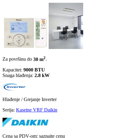
2
Za površinu do
30 m
.
Kapacitet:
9000 BTU
Snaga hlađenja:
2.8 kW
Hlađenje / Grejanje
Inverter
Serija:
Kasetne VRF Daikin
Cena sa PDV-om:
saznajte cenu