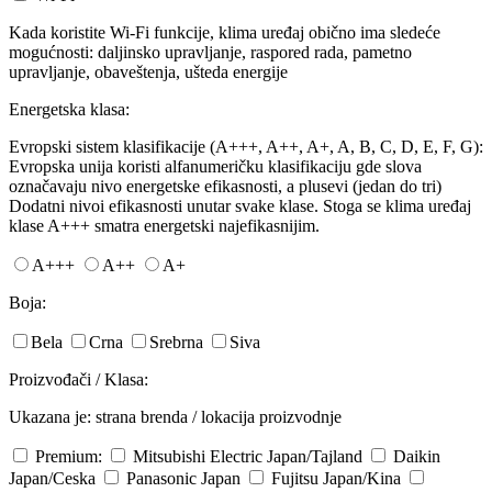
Kada koristite Wi-Fi funkcije, klima uređaj obično ima sledeće
mogućnosti: daljinsko upravljanje, raspored rada, pametno
upravljanje, obaveštenja, ušteda energije
Energetska klasa:
Evropski sistem klasifikacije (A+++, A++, A+, A, B, C, D, E, F, G):
Evropska unija koristi alfanumeričku klasifikaciju gde slova
označavaju nivo energetske efikasnosti, a plusevi (jedan do tri)
Dodatni nivoi efikasnosti unutar svake klase. Stoga se klima uređaj
klase A+++ smatra energetski najefikasnijim.
A+++
A++
A+
Boja:
Bela
Crna
Srebrna
Siva
Proizvođači / Klasa:
Ukazana je: strana brenda / lokacija proizvodnje
Premium:
Mitsubishi Electric
Japan/Tajland
Daikin
Japan/Ceska
Panasonic
Japan
Fujitsu
Japan/Kina