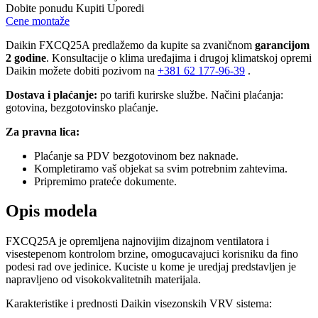
Dobite ponudu
Kupiti
Uporedi
Cene montaže
Daikin FXCQ25A predlažemo da kupite sa zvaničnom
garancijom
2 godine
. Konsultacije o klima uređajima i drugoj klimatskoj opremi
Daikin možete dobiti pozivom na
+381
62 177-96-39
.
Dostava i plaćanje:
po tarifi kurirske službe. Načini plaćanja:
gotovina, bezgotovinsko plaćanje.
Za pravna lica:
Plaćanje sa PDV bezgotovinom bez naknade.
Kompletiramo vaš objekat sa svim potrebnim zahtevima.
Pripremimo prateće dokumente.
Opis modela
FXCQ25A je opremljena najnovijim dizajnom ventilatora i
visestepenom kontrolom brzine, omogucavajuci korisniku da fino
podesi rad ove jedinice. Kuciste u kome je uredjaj predstavljen je
napravljeno od visokokvalitetnih materijala.
Karakteristike i prednosti Daikin visezonskih VRV sistema: