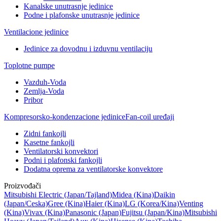
Kanalske unutrasnje jedinice
Podne i plafonske unutrasnje jedinice
Ventilacione jedinice
Jedinice za dovodnu i izduvnu ventilaciju
Toplotne pumpe
Vazduh-Voda
Zemlja-Voda
Pribor
Kompresorsko-kondenzacione jedinice
Fan-coil uređaji
Zidni fankojli
Kasetne fankojli
Ventilatorski konvektori
Podni i plafonski fankojli
Dodatna oprema za ventilatorske konvektore
Proizvođači
Mitsubishi Electric
(Japan/Tajland)
Midea
(Kina)
Daikin
(Japan/Ceska)
Gree
(Kina)
Haier
(Kina)
LG
(Korea/Kina)
Venting
(Kina)
Vivax
(Kina)
Panasonic
(Japan)
Fujitsu
(Japan/Kina)
Mitsubishi