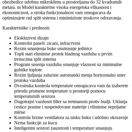
obezbedice udobnu mikroklimu u prostorijama do 32 kvadratnih
metara. m Model karakterise visoka energetska efikasnost i
ekonomicnost, a siroka funkcionalnost vam omogucava da
optimizujete rad split sistema i minimizirate troskove odrzavanja.
Karakteristike i prednosti:
Ekskluzivni dizajn
Kontrolni paneli: zicani, infracrveni
Rezim smanjenja buke unutrasnje jedinice
Topli start eliminise protok hladnog vazduha u prvim
trenucima split sistema
Program susenja vazduha smanjuje vlaznost uz minimalne
gubitke toplote
Rezim ljuljanja zaluzine automatski menja horizontalni smer
protoka vazduha
Dvostruka kontrola temperature omogucava vam da izaberete
prirodu promene temperature u prostoriji pomocu
temperaturnih senzora
Dugotrajni vazdusni filter sa tretmanom protiv budji. Uklanja
cestice prasine i suspendovane materije i eliminise neprijatne
mirise
Kontrola brzine ventilatora za nisku buku i udobno okruzenje
Nema funkcije za kucu
Inteligentni senzori zauzetosti i temperature smanjuju