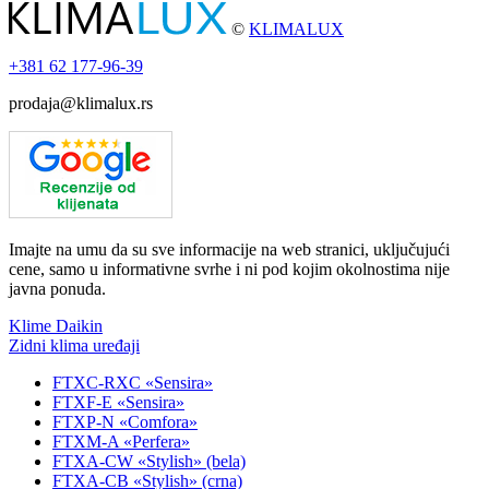
©
KLIMALUX
+381
62 177-96-39
prodaja@klimalux.rs
Imajte na umu da su sve informacije na web stranici, uključujući
cene, samo u informativne svrhe i ni pod kojim okolnostima nije
javna ponuda.
Klime Daikin
Zidni klima uređaji
FTXC-RXC «Sensira»
FTXF-E «Sensira»
FTXP-N «Comfora»
FTXM-A «Perfera»
FTXA-CW «Stylish» (bela)
FTXA-CB «Stylish» (crna)