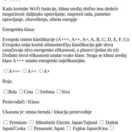
Kada koristite Wi-Fi funkcije, klima uređaj obično ima sledeće
mogućnosti: daljinsko upravljanje, raspored rada, pametno
upravljanje, obaveštenja, ušteda energije
Energetska klasa:
Evropski sistem klasifikacije (A+++, A++, A+, A, B, C, D, E, F, G):
Evropska unija koristi alfanumeričku klasifikaciju gde slova
označavaju nivo energetske efikasnosti, a plusevi (jedan do tri)
Dodatni nivoi efikasnosti unutar svake klase. Stoga se klima uređaj
klase A+++ smatra energetski najefikasnijim.
A+++
A++
A+
Boja:
Bela
Crna
Srebrna
Siva
Proizvođači / Klasa:
Ukazana je: strana brenda / lokacija proizvodnje
Premium:
Mitsubishi Electric
Japan/Tajland
Daikin
Japan/Ceska
Panasonic
Japan
Fujitsu
Japan/Kina