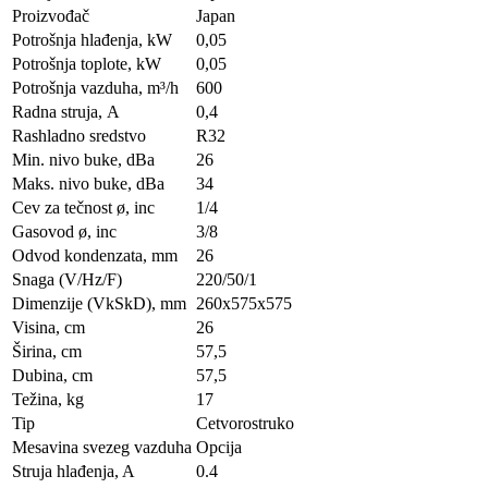
Proizvođač
Japan
Potrošnja hlađenja, kW
0,05
Potrošnja toplote, kW
0,05
Potrošnja vazduha, m³/h
600
Radna struja, А
0,4
Rashladno sredstvo
R32
Min. nivo buke, dBa
26
Maks. nivo buke, dBa
34
Cev za tečnost ø, inc
1/4
Gasovod ø, inc
3/8
Odvod kondenzata, mm
26
Snaga (V/Hz/F)
220/50/1
Dimenzije (VkSkD), mm
260x575x575
Visina, сm
26
Širina, сm
57,5
Dubina, сm
57,5
Težina, kg
17
Tip
Cetvorostruko
Mesavina svezeg vazduha
Opcija
Struja hlađenja, A
0.4