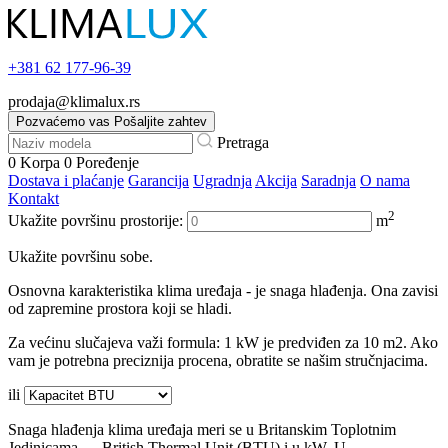
+381
62 177-96-39
prodaja@klimalux.rs
Pozvaćemo vas
Pošaljite zahtev
Pretraga
0
Korpa
0
Poređenje
Dostava i plaćanje
Garancija
Ugradnja
Akcija
Saradnja
O nama
Kontakt
2
Ukažite površinu prostorije:
m
Ukažite površinu sobe.
Osnovna karakteristika klima uređaja - je snaga hlađenja. Ona zavisi
od zapremine prostora koji se hladi.
Za većinu slučajeva važi formula: 1 kW je predviđen za 10 m2. Ako
vam je potrebna preciznija procena, obratite se našim stručnjacima.
ili
Snaga hlađenja klima uređaja meri se u Britanskim Toplotnim
Jedinicama — British Thermal Unit (BTU) i u kW. U