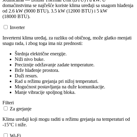
domaćinstvima se najčešće koriste klima uređaji sa snagom hlađenja
od 2.6 kW (9000 BTU), 3.5 kW (12000 BTU) i 5 kW
(18000 BTU).
Inverter
Inverterni klima uređaj, za razliku od običnog, može glatko menjati
snagu rada, i zbog toga ima niz prednosti:
Štednja električne energije.
Niži nivo buke.
Preciznije održavanje zadate temperature.
Brže hlađenje prostora.
Duži resurs.
Rad u režimu grejanja pri nižoj temperaturi.
Mogućnost postavljanja na duže komunikacije.
Manje vibracije spoljnog bloka.
Filteri
Za grejanje
Klima uređaji koji mogu raditi u režimu grejanja na temperaturi od
-15°C i niže.
Wi-Fi