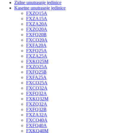
Zidne unutrasnje jedinice
Kasetne unutrasnje jedinice
FXZQ15A
FXZA15A
FXZA20A
FXZQ20A
FXFQ20B
FXCQ20A
FXFA20A
FXFQ25A
FXZA25A
FXKQ25M
FXZQ25A
FXFQ25B
FXFA25A
FXCQ25A
FXCQ32A
FXFQ32A
FXKQ32M
FXZQ32A
FXFQ32B
FXZA32A
FXCQ40A
FXFQ40A
FXKQ40M