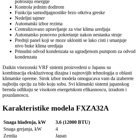
potrosnju energije
Kontrola jednim dodirom
Funkcija samodijagnostike brzo otkriva greske
Nedeljni tajmer
Automatski izbor rezima
Centralizovano upravljanje za vise klima uredjaja
Automatsko ponovno pokretanje nakon nestanka struje
Prednji panel koji se moze ukloniti se lako cisti i smanjuje
nivo buke klima uredjaja
Prinudni odvod kondenzata sa ugradjenom pumpom za odvod
kondenzata
Daikin visezonski VRF sistemi proizvedeni u Japanu su
kombinacija ekskluzivnog dizajna i najnovijih tehnologija u oblasti
klimatske opreme. Sirok izbor modela omogucava vam da izaberete
najbolju opciju za bilo koju sobu. Svi klimatski sistemi japanskog
brenda odlikuju se visokom energetskom efikasnoscu, izradom i
pouzdanoscu.
Karakteristike modela FXZA32A
Snaga hlađenja, kW
3.6 (12000 BTU)
Snaga grejanja, kW
4
Zemlja
Japan