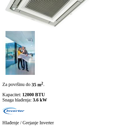
2
Za površinu do
35 m
.
Kapacitet:
12000 BTU
Snaga hlađenja:
3.6 kW
Hlađenje / Grejanje
Inverter