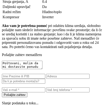
Struja grejanja, A
0.4
Daljinski upravljač
Da
Radni režim
Hladno/toplo
Kompresor
Inverter
Ako vam je potrebna pomoć
pri odabiru klima uređaja, slobodno
pošaljite nam sledeće informacije: površinu svake prostorije; da li će
se uređaj koristiti i za stalno grejanje; kao i da li je klima namenjena
za spavaću sobu ili imate neke posebne zahteve. Naš menadžer će
pripremiti personalizovanu ponudu i odgovoriti vam u roku od 24
sata. Po potrebi ćemo vas kontaktirati radi pojašnjenja detalja.
Pošaljite zahtev menadžeru
Pošaljite zahtev
Slanje podataka u toku...