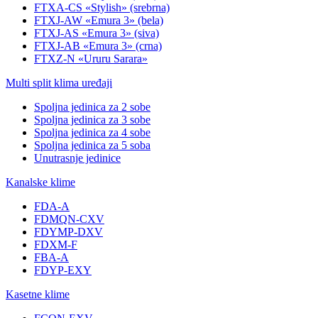
FTXA-CS «Stylish» (srebrna)
FTXJ-AW «Emura 3» (bela)
FTXJ-AS «Emura 3» (siva)
FTXJ-AB «Emura 3» (crna)
FTXZ-N «Ururu Sarara»
Multi split klima uređaji
Spoljna jedinica za 2 sobe
Spoljna jedinica za 3 sobe
Spoljna jedinica za 4 sobe
Spoljna jedinica za 5 soba
Unutrasnje jedinice
Kanalske klime
FDA-A
FDMQN-CXV
FDYMP-DXV
FDXM-F
FBA-A
FDYP-EXY
Kasetne klime