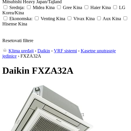
Mitsubishi Heavy
Japan/Tajland
Srednja:
Midea
Kina
Gree
Kina
Haier
Kina
LG
Korea/Kina
Ekonomska:
Venting
Kina
Vivax
Kina
Aux
Kina
Hisense
Kina
Resetovati filtere
Klima uređaji
›
Daikin
›
VRF sistemi
›
Kasetne unutrasnje
jedinice
› FXZA32A
Daikin FXZA32A