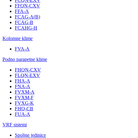
FCQN-EXV
FFQN-CXV
FFA-A
FCAG-A(B)
FCAG-B
FCAHG-H
Kolomne klime
FVA-A
Podno parapetne klime
FHQN-CXV
FLQN-EXV
FHA-A
FNA-A
FVXM-A
FVXM-F
FVXG-K
FHQ-CB
FUA-A
VRF sistemi
Spoljne jedinice