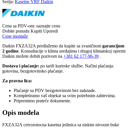
Serija:
Kasetne VRF Daikin
Cena sa PDV-om:
saznajte cenu
Dobite ponudu
Kupiti
Uporedi
Cene montaže
Daikin FXZA32A predlažemo da kupite sa zvaničnom
garancijom
2 godine
. Konsultacije o klima uređajima i drugoj klimatskoj opremi
Daikin možete dobiti pozivom na
+381
62 177-96-39
.
Dostava i plaćanje:
po tarifi kurirske službe. Načini plaćanja:
gotovina, bezgotovinsko plaćanje.
Za pravna lica:
Plaćanje sa PDV bezgotovinom bez naknade.
Kompletiramo vaš objekat sa svim potrebnim zahtevima.
Pripremimo prateće dokumente.
Opis modela
FXZA32A cetvorotocna kasetna jedinica sa niskim nivoom buke