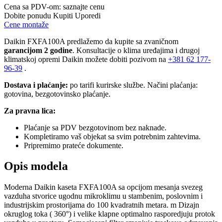
Cena sa PDV-om:
saznajte cenu
Dobite ponudu
Kupiti
Uporedi
Cene montaže
Daikin FXFA100A predlažemo da kupite sa zvaničnom
garancijom 2 godine
. Konsultacije o klima uređajima i drugoj
klimatskoj opremi Daikin možete dobiti pozivom na
+381
62 177-
96-39
.
Dostava i plaćanje:
po tarifi kurirske službe. Načini plaćanja:
gotovina, bezgotovinsko plaćanje.
Za pravna lica:
Plaćanje sa PDV bezgotovinom bez naknade.
Kompletiramo vaš objekat sa svim potrebnim zahtevima.
Pripremimo prateće dokumente.
Opis modela
Moderna Daikin kaseta
FXFA100A sa opcijom mesanja svezeg
vazduha stvorice ugodnu mikroklimu u stambenim, poslovnim i
industrijskim prostorijama do 100 kvadratnih metara. m Dizajn
okruglog toka (
360°)
i velike klapne optimalno rasporedjuju protok