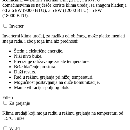
domaćinstvima se najčešće koriste klima uređaji sa snagom hlađenja
od 2.6 kW (9000 BTU), 3.5 kW (12000 BTU) i 5 kW
(18000 BTU).
Inverter
Inverterni klima uređaj, za razliku od običnog, može glatko menjati
snagu rada, i zbog toga ima niz prednosti:
Štednja električne energije.
Niži nivo buke.
Preciznije održavanje zadate temperature.
Brže hlađenje prostora.
Duži resurs.
Rad u režimu grejanja pri nižoj temperaturi.
Mogućnost postavljanja na duže komunikacije.
Manje vibracije spoljnog bloka.
Filteri
Za grejanje
Klima uređaji koji mogu raditi u režimu grejanja na temperaturi od
-15°C i niže.
Wi-Fi