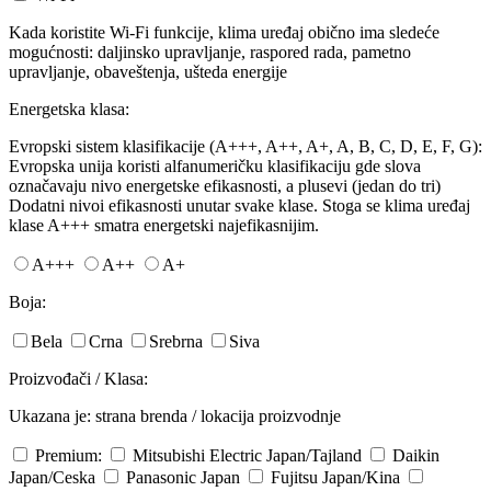
Kada koristite Wi-Fi funkcije, klima uređaj obično ima sledeće
mogućnosti: daljinsko upravljanje, raspored rada, pametno
upravljanje, obaveštenja, ušteda energije
Energetska klasa:
Evropski sistem klasifikacije (A+++, A++, A+, A, B, C, D, E, F, G):
Evropska unija koristi alfanumeričku klasifikaciju gde slova
označavaju nivo energetske efikasnosti, a plusevi (jedan do tri)
Dodatni nivoi efikasnosti unutar svake klase. Stoga se klima uređaj
klase A+++ smatra energetski najefikasnijim.
A+++
A++
A+
Boja:
Bela
Crna
Srebrna
Siva
Proizvođači / Klasa:
Ukazana je: strana brenda / lokacija proizvodnje
Premium:
Mitsubishi Electric
Japan/Tajland
Daikin
Japan/Ceska
Panasonic
Japan
Fujitsu
Japan/Kina