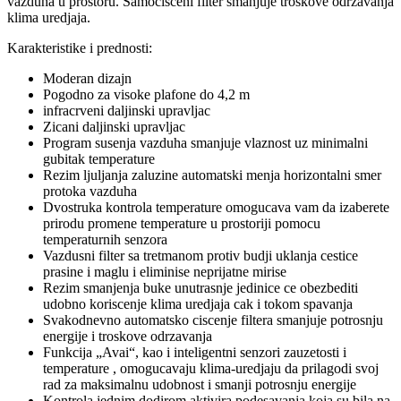
vazduha u prostoru. Samocisceni filter smanjuje troskove odrzavanja
klima uredjaja.
Karakteristike i prednosti:
Moderan dizajn
Pogodno za visoke plafone do 4,2 m
infracrveni daljinski upravljac
Zicani daljinski upravljac
Program susenja vazduha smanjuje vlaznost uz minimalni
gubitak temperature
Rezim ljuljanja zaluzine automatski menja horizontalni smer
protoka vazduha
Dvostruka kontrola temperature omogucava vam da izaberete
prirodu promene temperature u prostoriji pomocu
temperaturnih senzora
Vazdusni filter sa tretmanom protiv budji uklanja cestice
prasine i maglu i eliminise neprijatne mirise
Rezim smanjenja buke unutrasnje jedinice ce obezbediti
udobno koriscenje klima uredjaja cak i tokom spavanja
Svakodnevno automatsko ciscenje filtera smanjuje potrosnju
energije i troskove odrzavanja
Funkcija „Avai“, kao i inteligentni senzori zauzetosti i
temperature
, omogucavaju klima-uredjaju da prilagodi svoj
rad za maksimalnu udobnost i smanji potrosnju energije
Kontrola jednim dodirom aktivira podesavanja koja su bila na