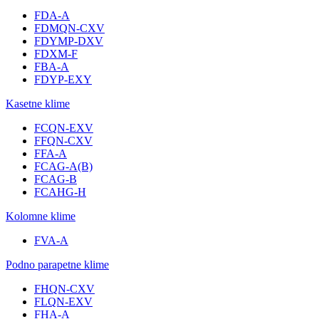
FDA-A
FDMQN-CXV
FDYMP-DXV
FDXM-F
FBA-A
FDYP-EXY
Kasetne klime
FCQN-EXV
FFQN-CXV
FFA-A
FCAG-A(B)
FCAG-B
FCAHG-H
Kolomne klime
FVA-A
Podno parapetne klime
FHQN-CXV
FLQN-EXV
FHA-A