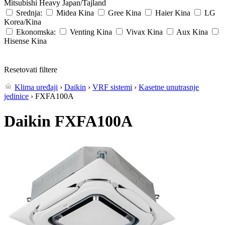
Mitsubishi Heavy
Japan/Tajland
Srednja:
Midea
Kina
Gree
Kina
Haier
Kina
LG
Korea/Kina
Ekonomska:
Venting
Kina
Vivax
Kina
Aux
Kina
Hisense
Kina
Resetovati filtere
Klima uređaji
›
Daikin
›
VRF sistemi
›
Kasetne unutrasnje
jedinice
› FXFA100A
Daikin FXFA100A