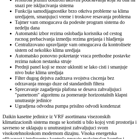
snazi pre iskljucivanja sistema
Funkcija samodijagnostike brzo otkriva probleme sa klima
uredjajem, smanjujuci vreme i troskove resavanja problema
Tajmer vam omogucava da podesite program sistema do
nedelju dana
Automatski izbor rezima
oslobadja korisnika od cestog
rucnog prebacivanja izmedju rezima grejanja i hladjenja
Centralizovano upravljanje vam omogucava da kontrolisete
sistem od nekoliko klima uredjaja
Automatsko ponovno pokretanje vraca prethodne postavke
rezima nakon nestanka struje
Prednji panel koji se moze ukloniti se lako cisti i smanjuje
nivo buke klima uredjaja
Filter dugog dejstva zadrzava svojstva ciscenja bez
odrzavanja mnogo duze od standardnih filtera
Sprecavanje zagadjenja plafona se desava zahvaljujuci
"pametnom" algoritmu za pomeranje horizontalnih klapni
unutrasnje jedinice
Ugradjena odvodna pumpa prisilno odvodi kondenzat
Daikin kasetne jedinice iz VRF asortimana visezonskih
klimatizacionih sistema mogu se koristiti u bilo kojoj vrsti prostorija i
savrseno se uklapaju u unutrasnjost zahvaljujuci svom
visokotehnoloskom modernom dizajnu.
Visoka energetska
efikasnost i inteligentna kontrola
pruzaju maksimalan komfor i