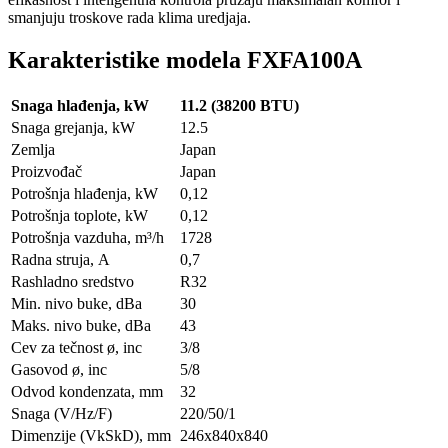
smanjuju troskove rada klima uredjaja.
Karakteristike modela FXFA100A
Snaga hlađenja, kW
11.2 (38200 BTU)
Snaga grejanja, kW
12.5
Zemlja
Japan
Proizvođač
Japan
Potrošnja hlađenja, kW
0,12
Potrošnja toplote, kW
0,12
Potrošnja vazduha, m³/h
1728
Radna struja, А
0,7
Rashladno sredstvo
R32
Min. nivo buke, dBa
30
Maks. nivo buke, dBa
43
Cev za tečnost ø, inc
3/8
Gasovod ø, inc
5/8
Odvod kondenzata, mm
32
Snaga (V/Hz/F)
220/50/1
Dimenzije (VkSkD), mm
246х840х840