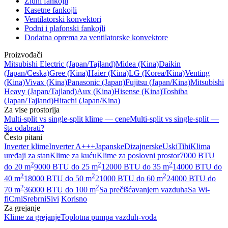
Zidni fankojli
Kasetne fankojli
Ventilatorski konvektori
Podni i plafonski fankojli
Dodatna oprema za ventilatorske konvektore
Proizvođači
Mitsubishi Electric
(Japan/Tajland)
Midea
(Kina)
Daikin
(Japan/Ceska)
Gree
(Kina)
Haier
(Kina)
LG
(Korea/Kina)
Venting
(Kina)
Vivax
(Kina)
Panasonic
(Japan)
Fujitsu
(Japan/Kina)
Mitsubishi
Heavy
(Japan/Tajland)
Aux
(Kina)
Hisense
(Kina)
Toshiba
(Japan/Tajland)
Hitachi
(Japan/Kina)
Za vise prostorija
Multi-split vs single-split klime — cene
Multi-split vs single-split —
šta odabrati?
Često pitani
Inverter klime
Inverter A+++
Japanske
Dizajnerske
Uski
Tihi
Klima
uređaji za stan
Klime za kuću
Klime za poslovni prostor
7000 BTU
2
2
2
do 20 m
9000 BTU do 25 m
12000 BTU do 35 m
14000 BTU do
2
2
2
40 m
18000 BTU do 50 m
21000 BTU do 60 m
24000 BTU do
2
2
70 m
36000 BTU do 100 m
Sa prečišćavanjem vazduha
Sa Wi-
fi
Crni
Srebrni
Sivi
Korisno
Za grejanje
Klime za grejanje
Toplotna pumpa vazduh-voda