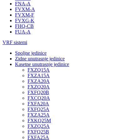
FNA-A
FVXM-A
FVXM-F
FVXG-K
FHQ-CB
FUA-A
VRF sistemi
Spoljne jedinice
Zidne unutrasnje jedinice
Kasetne unutrasnje jedinice
FXZQ15A
FXZA15A
FXZA20A
FXZQ20A
FXFQ20B
FXCQ20A
FXFA20A
FXFQ25A
FXZA25A
FXKQ25M
FXZQ25A
FXFQ25B
FXFA25A