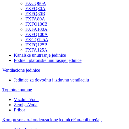
FXCQ80A
FXFQ80A
FXFQ80B
FXFA80A
FXFQ100B
FXFA100A
FXFQ100A
FXCQ125A
FXFQ125B
FXFA125A
Kanalske unutrasnje jedinice
Podne i plafonske unutrasnje jedinice
Ventilacione jedinice
Jedinice za dovodnu i izduvnu ventilaciju
Toplotne pumpe
Vazduh-Voda
Zemlja-Voda
Pribor
Kompresorsko-kondenzacione jedinice
Fan-coil uređaji