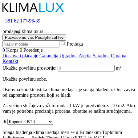
+381
62 177-96-39
prodaja@klimalux.rs
Pozvaćemo vas
Pošaljite zahtev
Pretraga
0
Korpa
0
Poređenje
Dostava i plaćanje
Garancija
Ugradnja
Akcija
Saradnja
O nama
Kontakt
2
Ukažite površinu prostorije:
m
Ukažite površinu sobe.
Osnovna karakteristika klima uređaja - je snaga hlađenja. Ona zavisi
od zapremine prostora koji se hladi.
Za većinu slučajeva važi formula: 1 kW je predviđen za 10 m2. Ako
vam je potrebna preciznija procena, obratite se našim stručnjacima.
ili
Snaga hlađenja klima uređaja meri se u Britanskim Toplotnim
Jedinicama — British Thermal Unit (BTU) i u kW. U