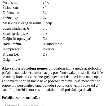
Visina, сm
24,6
Širina, сm
84
Dubina, сm
84
Težina, kg
24
Mesavina svezeg vazduha
Opcija
Struja hlađenja, A
0.8
Struja grejanja, A
0.8
Daljinski upravljač
Da
Radni režim
Hladno/toplo
Kompresor
Inverter
Kruzni tok
Da
Osigurac, A
6
Ako vam je potrebna pomoć
pri odabiru klima uređaja, slobodno
pošaljite nam sledeće informacije: površinu svake prostorije; da li će
se uređaj koristiti i za stalno grejanje; kao i da li je klima namenjena
za spavaću sobu ili imate neke posebne zahteve. Naš menadžer će
pripremiti personalizovanu ponudu i odgovoriti vam u roku od 24
sata. Po potrebi ćemo vas kontaktirati radi pojašnjenja detalja.
Pošaljite zahtev menadžeru