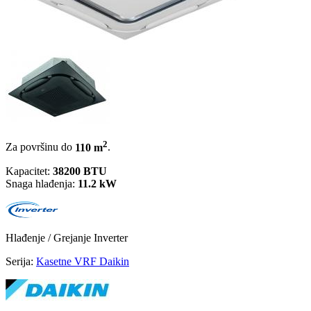
2
Za površinu do
110 m
.
Kapacitet:
38200 BTU
Snaga hlađenja:
11.2 kW
Hlađenje / Grejanje
Inverter
Serija:
Kasetne VRF Daikin