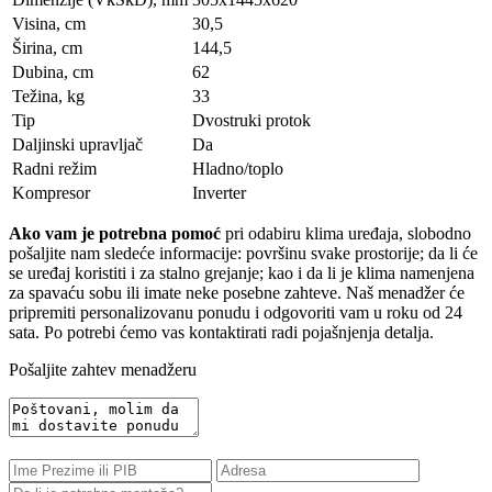
Visina, сm
30,5
Širina, сm
144,5
Dubina, сm
62
Težina, kg
33
Tip
Dvostruki protok
Daljinski upravljač
Da
Radni režim
Hladno/toplo
Kompresor
Inverter
Ako vam je potrebna pomoć
pri odabiru klima uređaja, slobodno
pošaljite nam sledeće informacije: površinu svake prostorije; da li će
se uređaj koristiti i za stalno grejanje; kao i da li je klima namenjena
za spavaću sobu ili imate neke posebne zahteve. Naš menadžer će
pripremiti personalizovanu ponudu i odgovoriti vam u roku od 24
sata. Po potrebi ćemo vas kontaktirati radi pojašnjenja detalja.
Pošaljite zahtev menadžeru