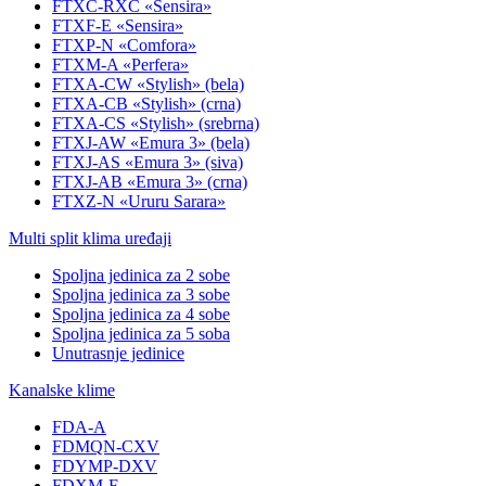
FTXC-RXC «Sensira»
FTXF-E «Sensira»
FTXP-N «Comfora»
FTXM-A «Perfera»
FTXA-CW «Stylish» (bela)
FTXA-CB «Stylish» (crna)
FTXA-CS «Stylish» (srebrna)
FTXJ-AW «Emura 3» (bela)
FTXJ-AS «Emura 3» (siva)
FTXJ-AB «Emura 3» (crna)
FTXZ-N «Ururu Sarara»
Multi split klima uređaji
Spoljna jedinica za 2 sobe
Spoljna jedinica za 3 sobe
Spoljna jedinica za 4 sobe
Spoljna jedinica za 5 soba
Unutrasnje jedinice
Kanalske klime
FDA-A
FDMQN-CXV
FDYMP-DXV
FDXM-F