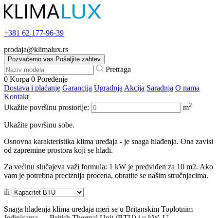
+381
62 177-96-39
prodaja@klimalux.rs
Pozvaćemo vas
Pošaljite zahtev
Pretraga
0
Korpa
0
Poređenje
Dostava i plaćanje
Garancija
Ugradnja
Akcija
Saradnja
O nama
Kontakt
2
Ukažite površinu prostorije:
m
Ukažite površinu sobe.
Osnovna karakteristika klima uređaja - je snaga hlađenja. Ona zavisi
od zapremine prostora koji se hladi.
Za većinu slučajeva važi formula: 1 kW je predviđen za 10 m2. Ako
vam je potrebna preciznija procena, obratite se našim stručnjacima.
ili
Snaga hlađenja klima uređaja meri se u Britanskim Toplotnim
Jedinicama — British Thermal Unit (BTU) i u kW. U