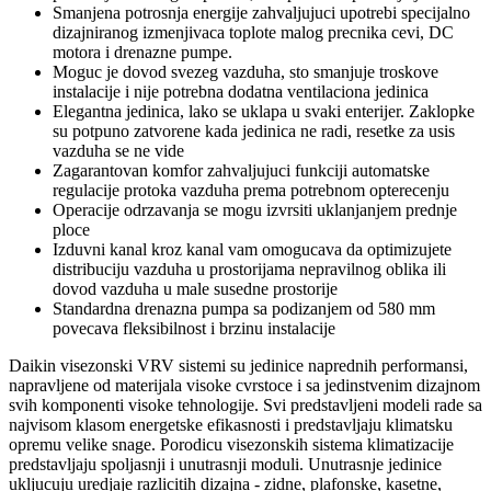
Smanjena potrosnja energije zahvaljujuci upotrebi specijalno
dizajniranog izmenjivaca toplote malog precnika cevi, DC
motora i drenazne pumpe.
Moguc je dovod svezeg vazduha, sto smanjuje troskove
instalacije i nije potrebna dodatna ventilaciona jedinica
Elegantna jedinica, lako se uklapa u svaki enterijer. Zaklopke
su potpuno zatvorene kada jedinica ne radi, resetke za usis
vazduha se ne vide
Zagarantovan komfor zahvaljujuci funkciji automatske
regulacije protoka vazduha prema potrebnom opterecenju
Operacije odrzavanja se mogu izvrsiti uklanjanjem prednje
ploce
Izduvni kanal kroz kanal vam omogucava da optimizujete
distribuciju vazduha u prostorijama nepravilnog oblika ili
dovod vazduha u male susedne prostorije
Standardna drenazna pumpa sa podizanjem od 580 mm
povecava fleksibilnost i brzinu instalacije
Daikin visezonski VRV sistemi su jedinice naprednih performansi,
napravljene od materijala visoke cvrstoce i sa jedinstvenim dizajnom
svih komponenti visoke tehnologije. Svi predstavljeni modeli rade sa
najvisom klasom energetske efikasnosti i predstavljaju klimatsku
opremu velike snage. Porodicu visezonskih sistema klimatizacije
predstavljaju spoljasnji i unutrasnji moduli. Unutrasnje jedinice
ukljucuju uredjaje razlicitih dizajna - zidne, plafonske, kasetne,