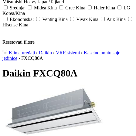
Mitsubishi Heavy
Japan/Tajland
Srednja:
Midea
Kina
Gree
Kina
Haier
Kina
LG
Korea/Kina
Ekonomska:
Venting
Kina
Vivax
Kina
Aux
Kina
Hisense
Kina
Resetovati filtere
Klima uređaji
›
Daikin
›
VRF sistemi
›
Kasetne unutrasnje
jedinice
› FXCQ80A
Daikin FXCQ80A