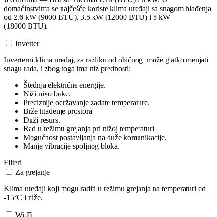
domaćinstvima se najčešće koriste klima uređaji sa snagom hlađenja
od 2.6 kW (9000 BTU), 3.5 kW (12000 BTU) i 5 kW
(18000 BTU).
Inverter
Inverterni klima uređaj, za razliku od običnog, može glatko menjati
snagu rada, i zbog toga ima niz prednosti:
Štednja električne energije.
Niži nivo buke.
Preciznije održavanje zadate temperature.
Brže hlađenje prostora.
Duži resurs.
Rad u režimu grejanja pri nižoj temperaturi.
Mogućnost postavljanja na duže komunikacije.
Manje vibracije spoljnog bloka.
Filteri
Za grejanje
Klima uređaji koji mogu raditi u režimu grejanja na temperaturi od
-15°C i niže.
Wi-Fi