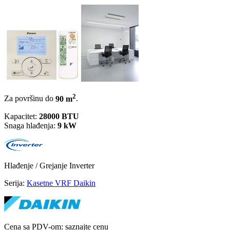
2
Za površinu do
90 m
.
Kapacitet:
28000 BTU
Snaga hlađenja:
9 kW
Hlađenje / Grejanje
Inverter
Serija:
Kasetne VRF Daikin
Cena sa PDV-om:
saznajte cenu