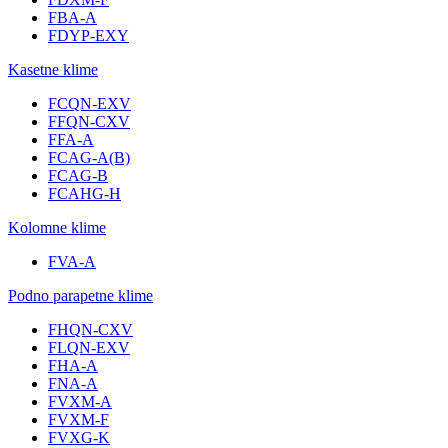
FBA-A
FDYP-EXY
Kasetne klime
FCQN-EXV
FFQN-CXV
FFA-A
FCAG-A(B)
FCAG-B
FCAHG-H
Kolomne klime
FVA-A
Podno parapetne klime
FHQN-CXV
FLQN-EXV
FHA-A
FNA-A
FVXM-A
FVXM-F
FVXG-K