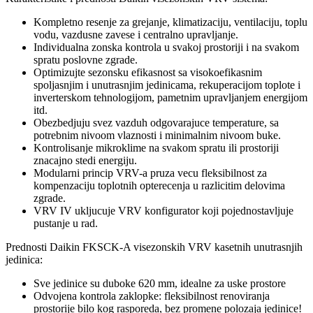
Kompletno resenje za grejanje, klimatizaciju, ventilaciju, toplu
vodu, vazdusne zavese i centralno upravljanje.
Individualna zonska kontrola u svakoj prostoriji i na svakom
spratu poslovne zgrade.
Optimizujte sezonsku efikasnost sa visokoefikasnim
spoljasnjim i unutrasnjim jedinicama, rekuperacijom toplote i
inverterskom tehnologijom, pametnim upravljanjem energijom
itd.
Obezbedjuju svez vazduh odgovarajuce temperature, sa
potrebnim nivoom vlaznosti i minimalnim nivoom buke.
Kontrolisanje mikroklime na svakom spratu ili prostoriji
znacajno stedi energiju.
Modularni princip VRV-a pruza vecu fleksibilnost za
kompenzaciju toplotnih opterecenja u razlicitim delovima
zgrade.
VRV IV ukljucuje VRV konfigurator koji pojednostavljuje
pustanje u rad.
Prednosti Daikin FKSCK-A visezonskih VRV kasetnih unutrasnjih
jedinica:
Sve jedinice su duboke 620 mm, idealne za uske prostore
Odvojena kontrola zaklopke: fleksibilnost renoviranja
prostorije bilo kog rasporeda, bez promene polozaja jedinice!