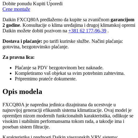
Dobite ponudu
Kupiti
Uporedi
Cene montaže
Daikin FXCQ80A predlažemo da kupite sa zvaničnom
garancijom
2 godine
. Konsultacije o klima uređajima i drugoj klimatskoj opremi
Daikin možete dobiti pozivom na
+381
62 177-96-39
.
Dostava i plaćanje:
po tarifi kurirske službe. Načini plaćanja:
gotovina, bezgotovinsko plaćanje.
Za pravna lica:
Plaćanje sa PDV bezgotovinom bez naknade.
Kompletiramo vaš objekat sa svim potrebnim zahtevima.
Pripremimo prateće dokumente.
Opis modela
FXCQ80A je napredna jedinica dizajnirana da ucestvuje u
najnovijoj generaciji efikasnih sistema klimatizacije. Ovaj model je
opremljen nizom modernih funkcionalnih karakteristika, odlikuje se
visokim i stabilnim performansama tokom rada, a takodje ima i
poseban sistem filtracije.
Karakteristike i prednosti Daikin visezonskih VRV sistema: