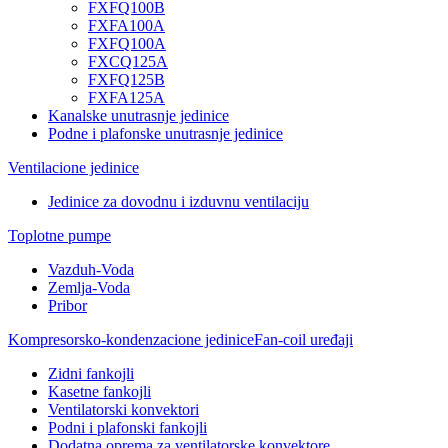
FXFQ100B
FXFA100A
FXFQ100A
FXCQ125A
FXFQ125B
FXFA125A
Kanalske unutrasnje jedinice
Podne i plafonske unutrasnje jedinice
Ventilacione jedinice
Jedinice za dovodnu i izduvnu ventilaciju
Toplotne pumpe
Vazduh-Voda
Zemlja-Voda
Pribor
Kompresorsko-kondenzacione jedinice
Fan-coil uređaji
Zidni fankojli
Kasetne fankojli
Ventilatorski konvektori
Podni i plafonski fankojli
Dodatna oprema za ventilatorske konvektore