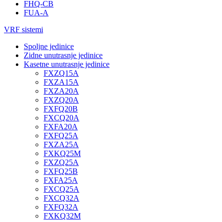
FHQ-CB
FUA-A
VRF sistemi
Spoljne jedinice
Zidne unutrasnje jedinice
Kasetne unutrasnje jedinice
FXZQ15A
FXZA15A
FXZA20A
FXZQ20A
FXFQ20B
FXCQ20A
FXFA20A
FXFQ25A
FXZA25A
FXKQ25M
FXZQ25A
FXFQ25B
FXFA25A
FXCQ25A
FXCQ32A
FXFQ32A
FXKQ32M