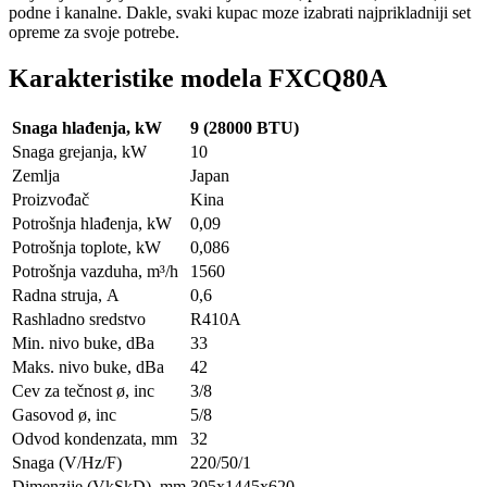
podne i kanalne. Dakle, svaki kupac moze izabrati najprikladniji set
opreme za svoje potrebe.
Karakteristike modela FXCQ80A
Snaga hlađenja, kW
9 (28000 BTU)
Snaga grejanja, kW
10
Zemlja
Japan
Proizvođač
Kina
Potrošnja hlađenja, kW
0,09
Potrošnja toplote, kW
0,086
Potrošnja vazduha, m³/h
1560
Radna struja, А
0,6
Rashladno sredstvo
R410A
Min. nivo buke, dBa
33
Maks. nivo buke, dBa
42
Cev za tečnost ø, inc
3/8
Gasovod ø, inc
5/8
Odvod kondenzata, mm
32
Snaga (V/Hz/F)
220/50/1
Dimenzije (VkSkD), mm
305x1445x620