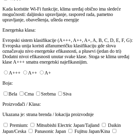
Kada koristite Wi-Fi funkcije, klima uređaj obično ima sledeće
mogućnosti: daljinsko upravljanje, raspored rada, pametno
upravljanje, obaveštenja, ušteda energije
Energetska klasa:
Evropski sistem klasifikacije (A+++, A++, A+, A, B, C, D, E, F, G):
Evropska unija koristi alfanumeričku klasifikaciju gde slova
označavaju nivo energetske efikasnosti, a plusevi (jedan do tri)
Dodatni nivoi efikasnosti unutar svake klase. Stoga se klima uređaj
klase A+++ smatra energetski najefikasnijim.
A+++
A++
A+
Boja:
Bela
Crna
Srebrna
Siva
Proizvođači / Klasa:
Ukazana je: strana brenda / lokacija proizvodnje
Premium:
Mitsubishi Electric
Japan/Tajland
Daikin
Japan/Ceska
Panasonic
Japan
Fujitsu
Japan/Kina