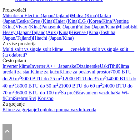
Proizvođači
Mitsubishi Electric
(Japan/Tajland)
Midea
(Kina)
Daikin
(Japan/Ceska)
Gree
(Kina)
Haier
(Kina)
LG
(Korea/Kina)
Venting
(Kina)
Vivax
(Kina)
Panasonic
(Japan)
Fujitsu
(Japan/Kina)
Mitsubishi
Heavy
(Japan/Tajland)
Aux
(Kina)
Hisense
(Kina)
Toshiba
(Japan/Tajland)
Hitachi
(Japan/Kina)
Za vise prostorija
Multi-split vs single-split klime — cene
Multi-split vs single-split —
šta odabrati?
Često pitani
Inverter klime
Inverter A+++
Japanske
Dizajnerske
Uski
Tihi
Klima
uređaji za stan
Klime za kuću
Klime za poslovni prostor
7000 BTU
2
2
2
do 20 m
9000 BTU do 25 m
12000 BTU do 35 m
14000 BTU do
2
2
2
40 m
18000 BTU do 50 m
21000 BTU do 60 m
24000 BTU do
2
2
70 m
36000 BTU do 100 m
Sa prečišćavanjem vazduha
Sa Wi-
fi
Crni
Srebrni
Sivi
Korisno
Za grejanje
Klime za grejanje
Toplotna pumpa vazduh-voda